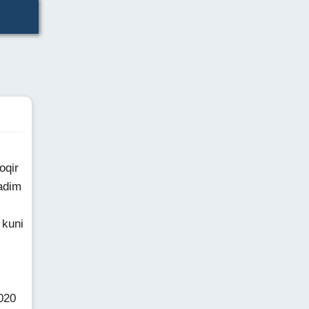
oqir
adim
 kuni
020