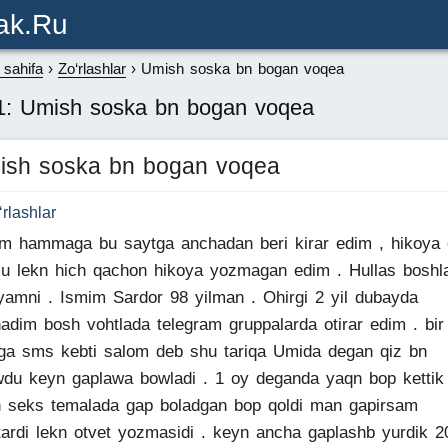
ak.ru
sahifa
Zo‘rlashlar
Umish soska bn bogan voqea
1: Umish soska bn bogan voqea
ish soska bn bogan voqea
‘rlashlar
m hammaga bu saytga anchadan beri kirar edim , hikoya 
u lekn hich qachon hikoya yozmagan edim . Hullas boshl
yamni . Ismim Sardor 98 yilman . Ohirgi 2 yil dubayda
adim bosh vohtlada telegram gruppalarda otirar edim . bir
ga sms kebti salom deb shu tariqa Umida degan qiz bn
wdu keyn gaplawa bowladi . 1 oy deganda yaqn bop kettik
 seks temalada gap boladgan bop qoldi man gapirsam
tardi lekn otvet yozmasidi . keyn ancha gaplashb yurdik 2