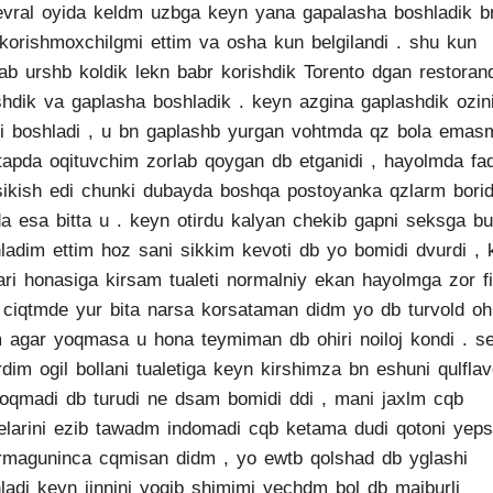
fevral oyida keldm uzbga keyn yana gapalasha boshladik b
korishmoxchilgmi ettim va osha kun belgilandi . shu kun
lab urshb koldik lekn babr korishdik Torento dgan restoran
shdik va gaplasha boshladik . keyn azgina gaplashdik ozin
hi boshladi , u bn gaplashb yurgan vohtmda qz bola emas
apda oqituvchim zorlab qoygan db etganidi , hayolmda fa
sikish edi chunki dubayda boshqa postoyanka qzlarm borid
a esa bitta u . keyn otirdu kalyan chekib gapni seksga bu
ladim ettim hoz sani sikkim kevoti db yo bomidi dvurdi , 
ari honasiga kirsam tualeti normalniy ekan hayolmga zor fi
 ciqtmde yur bita narsa korsataman didm yo db turvold ohi
m agar yoqmasa u hona teymiman db ohiri noiloj kondi . s
rdim ogil bollani tualetiga keyn kirshimza bn eshuni qulfla
oqmadi db turudi ne dsam bomidi ddi , mani jaxlm cqb
larini ezib tawadm indomadi cqb ketama dudi qotoni yep
irmaguninca cqmisan didm , yo ewtb qolshad db yglashi
ladi keyn jinnini yoqib shimimi yechdm bol db majburli