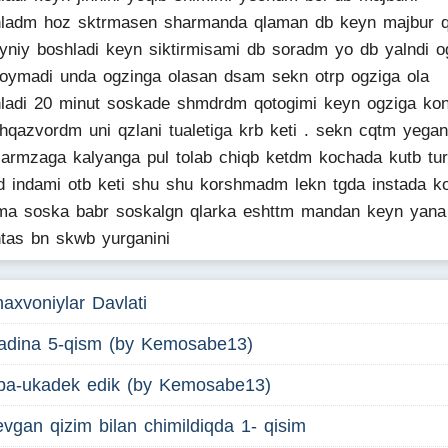
ladm hoz sktrmasen sharmanda qlaman db keyn majbur q
yniy boshladi keyn siktirmisami db soradm yo db yalndi og
oymadi unda ogzinga olasan dsam sekn otrp ogziga ola
ladi 20 minut soskade shmdrdm qotogimi keyn ogziga ko
hqazvordm uni qzlani tualetiga krb keti . sekn cqtm yegan
larmzaga kalyanga pul tolab chiqb ketdm kochada kutb tu
d indami otb keti shu shu korshmadm lekn tgda instada k
ma soska babr soskalgn qlarka eshttm mandan keyn yana
tas bn skwb yurganini
axvoniylar Davlati
adina 5-qism (by Kemosabe13)
pa-ukadek edik (by Kemosabe13)
vgan qizim bilan chimildiqda 1- qisim