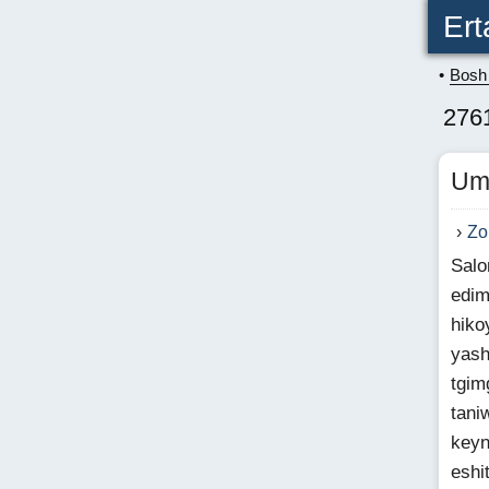
Ert
Bosh 
276
Um
Zo
Salo
edim
hiko
yash
tgim
tani
keyn
eshi