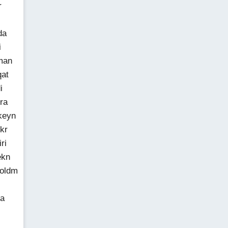
r
da
i
man
qat
i
ra
keyn
kr
ri
ekn
voldm
sa