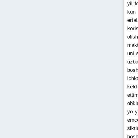
yil 
kun 
erta
kori
olis
makt
uni 
uzbd
bosh
ichk
keld
etti
obki
yo y
emce
sikt
bosh