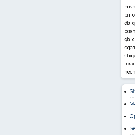
bosh
bn o
db q
bosh
qb c
oqat
chiq
tura
nech
Sh
M
O
Se