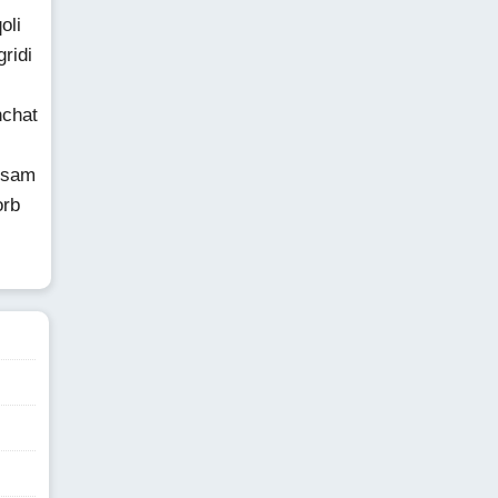
oli
ridi
nchat
rsam
orb