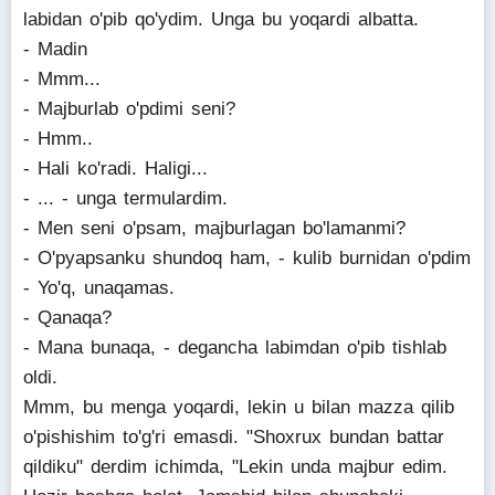
labidan o'pib qo'ydim. Unga bu yoqardi albatta.
- Madin
- Mmm...
- Majburlab o'pdimi seni?
- Hmm..
- Hali ko'radi. Haligi...
- ... - unga termulardim.
- Men seni o'psam, majburlagan bo'lamanmi?
- O'pyapsanku shundoq ham, - kulib burnidan o'pdim
- Yo'q, unaqamas.
- Qanaqa?
- Mana bunaqa, - degancha labimdan o'pib tishlab
oldi.
Mmm, bu menga yoqardi, lekin u bilan mazza qilib
o'pishishim to'g'ri emasdi. "Shoxrux bundan battar
qildiku" derdim ichimda, "Lekin unda majbur edim.