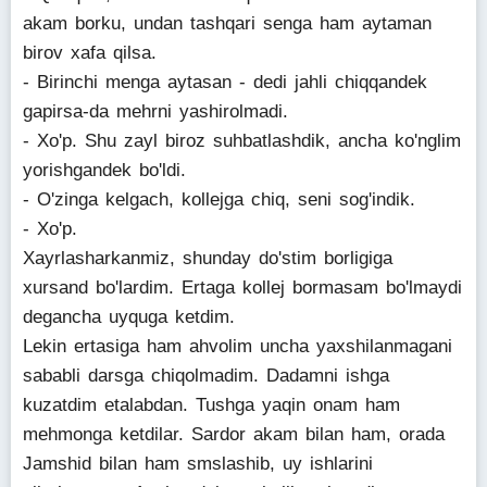
akam borku, undan tashqari senga ham aytaman
birov xafa qilsa.
- Birinchi menga aytasan - dedi jahli chiqqandek
gapirsa-da mehrni yashirolmadi.
- Xo'p. Shu zayl biroz suhbatlashdik, ancha ko'nglim
yorishgandek bo'ldi.
- O'zinga kelgach, kollejga chiq, seni sog'indik.
- Xo'p.
Xayrlasharkanmiz, shunday do'stim borligiga
xursand bo'lardim. Ertaga kollej bormasam bo'lmaydi
degancha uyquga ketdim.
Lekin ertasiga ham ahvolim uncha yaxshilanmagani
sababli darsga chiqolmadim. Dadamni ishga
kuzatdim etalabdan. Tushga yaqin onam ham
mehmonga ketdilar. Sardor akam bilan ham, orada
Jamshid bilan ham smslashib, uy ishlarini