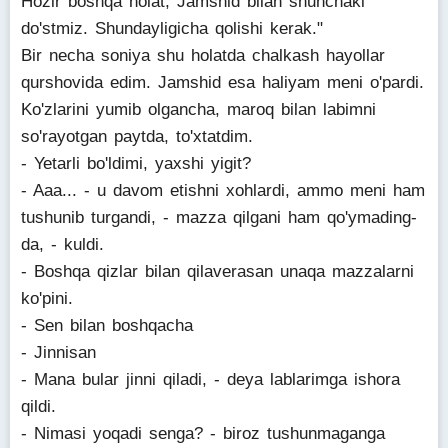
Hozir boshqa holat, Jamshid bilan shunchaki
do'stmiz. Shundayligicha qolishi kerak."
Bir necha soniya shu holatda chalkash hayollar
qurshovida edim. Jamshid esa haliyam meni o'pardi.
Ko'zlarini yumib olgancha, maroq bilan labimni
so'rayotgan paytda, to'xtatdim.
- Yetarli bo'ldimi, yaxshi yigit?
- Aaa... - u davom etishni xohlardi, ammo meni ham
tushunib turgandi, - mazza qilgani ham qo'ymading-
da, - kuldi.
- Boshqa qizlar bilan qilaverasan unaqa mazzalarni
ko'pini.
- Sen bilan boshqacha
- Jinnisan
- Mana bular jinni qiladi, - deya lablarimga ishora
qildi.
- Nimasi yoqadi senga? - biroz tushunmaganga