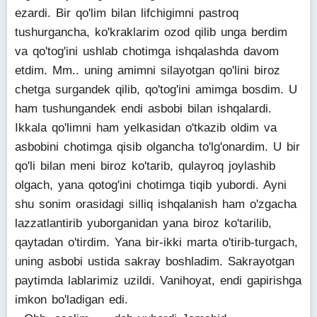
ezardi. Bir qo'lim bilan lifchigimni pastroq
tushurgancha, ko'kraklarim ozod qilib unga berdim
va qo'tog'ini ushlab chotimga ishqalashda davom
etdim. Mm.. uning amimni silayotgan qo'lini biroz
chetga surgandek qilib, qo'tog'ini amimga bosdim. U
ham tushungandek endi asbobi bilan ishqalardi.
Ikkala qo'limni ham yelkasidan o'tkazib oldim va
asbobini chotimga qisib olgancha to'lg'onardim. U bir
qo'li bilan meni biroz ko'tarib, qulayroq joylashib
olgach, yana qotog'ini chotimga tiqib yubordi. Ayni
shu sonim orasidagi silliq ishqalanish ham o'zgacha
lazzatlantirib yuborganidan yana biroz ko'tarilib,
qaytadan o'tirdim. Yana bir-ikki marta o'tirib-turgach,
uning asbobi ustida sakray boshladim. Sakrayotgan
paytimda lablarimiz uzildi. Vanihoyat, endi gapirishga
imkon bo'ladigan edi.