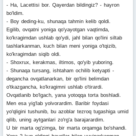
- Ha, Lacettisi bor. Qayerdan bildingiz? - hayron
bo'ldim.
- Boy deding-ku, shunaqa tahmin kelib qoldi.
Egilib, ovqatni yoniga qo'yayotgan vaqtimda,
ko'kragimdan ushlab qo'ydi, jahl bilan qo'lini siltab
tashlarkanman, kuch bilan meni yoniga o'tqizib,
ko'kragimdan siqib oldi.
- Shoxrux, kerakmas, iltimos, qo'yib yuboring.
- Shunaqa tursang, ishtaham ochilib ketyapti -
degancha ovqatlanarkan, bir qo'lini belimdan
o'tkazgancha, ko'kragimni ushlab o'tirardi.
Ovqatlanib bo'lgach, yana yotoqqa torta boshladi.
Men esa yig'lab yolvorardim. Baribir foydasi
yo'qligini tushunib, bu azoblar tezroq tugashiga umid
qilib, uning aytganlari zo'rg'a barajarardim.
U bir marta og'zimga, bir marta orqamga bo'shandi.