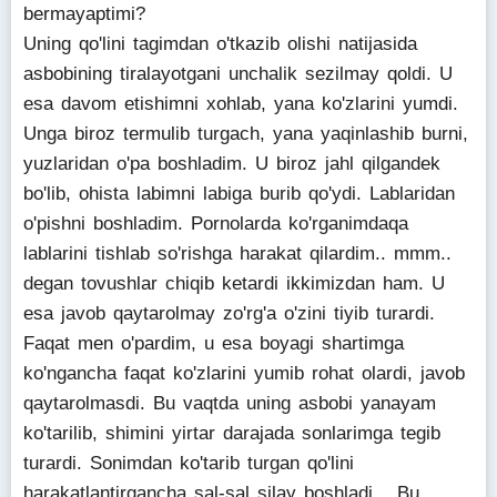
bermayaptimi?
Uning qo'lini tagimdan o'tkazib olishi natijasida
asbobining tiralayotgani unchalik sezilmay qoldi. U
esa davom etishimni xohlab, yana ko'zlarini yumdi.
Unga biroz termulib turgach, yana yaqinlashib burni,
yuzlaridan o'pa boshladim. U biroz jahl qilgandek
bo'lib, ohista labimni labiga burib qo'ydi. Lablaridan
o'pishni boshladim. Pornolarda ko'rganimdaqa
lablarini tishlab so'rishga harakat qilardim.. mmm..
degan tovushlar chiqib ketardi ikkimizdan ham. U
esa javob qaytarolmay zo'rg'a o'zini tiyib turardi.
Faqat men o'pardim, u esa boyagi shartimga
ko'ngancha faqat ko'zlarini yumib rohat olardi, javob
qaytarolmasdi. Bu vaqtda uning asbobi yanayam
ko'tarilib, shimini yirtar darajada sonlarimga tegib
turardi. Sonimdan ko'tarib turgan qo'lini
harakatlantirgancha sal-sal silay boshladi... Bu