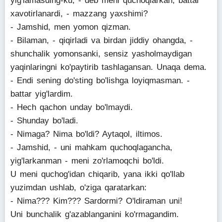
yig'lamasding-ku, - deb meni quchoqlarkan, battar
xavotirlanardi, - mazzang yaxshimi?
- Jamshid, men yomon qizman.
- Bilaman, - qiqirladi va birdan jiddiy ohangda, -
shunchalik yomonsanki, sensiz yasholmaydigan
yaqinlaringni ko'paytirib tashlagansan. Unaqa dema.
- Endi sening do'sting bo'lishga loyiqmasman. -
battar yig'lardim.
- Hech qachon unday bo'lmaydi.
- Shunday bo'ladi.
- Nimaga? Nima bo'ldi? Aytaqol, iltimos.
- Jamshid, - uni mahkam quchoqlagancha,
yig'larkanman - meni zo'rlamoqchi bo'ldi.
U meni quchog'idan chiqarib, yana ikki qo'llab
yuzimdan ushlab, o'ziga qaratarkan:
- Nima??? Kim??? Sardormi? O'ldiraman uni!
Uni bunchalik g'azablanganini ko'rmagandim.