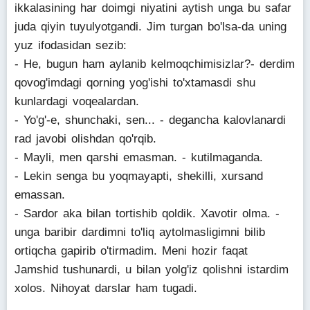
ikkalasining har doimgi niyatini aytish unga bu safar
juda qiyin tuyulyotgandi. Jim turgan bo'lsa-da uning
yuz ifodasidan sezib:
- He, bugun ham aylanib kelmoqchimisizlar?- derdim
qovog'imdagi qorning yog'ishi to'xtamasdi shu
kunlardagi voqealardan.
- Yo'g'-e, shunchaki, sen... - degancha kalovlanardi
rad javobi olishdan qo'rqib.
- Mayli, men qarshi emasman. - kutilmaganda.
- Lekin senga bu yoqmayapti, shekilli, xursand
emassan.
- Sardor aka bilan tortishib qoldik. Xavotir olma. -
unga baribir dardimni to'liq aytolmasligimni bilib
ortiqcha gapirib o'tirmadim. Meni hozir faqat
Jamshid tushunardi, u bilan yolg'iz qolishni istardim
xolos. Nihoyat darslar ham tugadi.