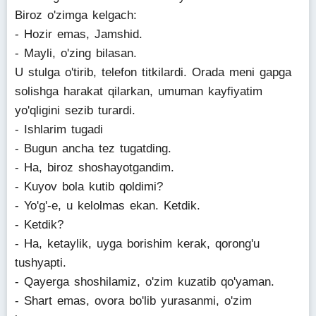
Biroz o'zimga kelgach:
- Hozir emas, Jamshid.
- Mayli, o'zing bilasan.
U stulga o'tirib, telefon titkilardi. Orada meni gapga
solishga harakat qilarkan, umuman kayfiyatim
yo'qligini sezib turardi.
- Ishlarim tugadi
- Bugun ancha tez tugatding.
- Ha, biroz shoshayotgandim.
- Kuyov bola kutib qoldimi?
- Yo'g'-e, u kelolmas ekan. Ketdik.
- Ketdik?
- Ha, ketaylik, uyga borishim kerak, qorong'u
tushyapti.
- Qayerga shoshilamiz, o'zim kuzatib qo'yaman.
- Shart emas, ovora bo'lib yurasanmi, o'zim