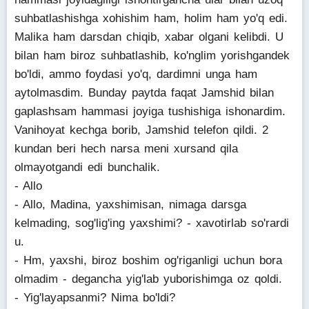
suhbatlashishga xohishim ham, holim ham yo'q edi.
Malika ham darsdan chiqib, xabar olgani kelibdi. U
bilan ham biroz suhbatlashib, ko'nglim yorishgandek
bo'ldi, ammo foydasi yo'q, dardimni unga ham
aytolmasdim. Bunday paytda faqat Jamshid bilan
gaplashsam hammasi joyiga tushishiga ishonardim.
Vanihoyat kechga borib, Jamshid telefon qildi. 2
kundan beri hech narsa meni xursand qila
olmayotgandi edi bunchalik.
- Allo
- Allo, Madina, yaxshimisan, nimaga darsga
kelmading, sog'lig'ing yaxshimi? - xavotirlab so'rardi
u.
- Hm, yaxshi, biroz boshim og'riganligi uchun bora
olmadim - degancha yig'lab yuborishimga oz qoldi.
- Yig'layapsanmi? Nima bo'ldi?