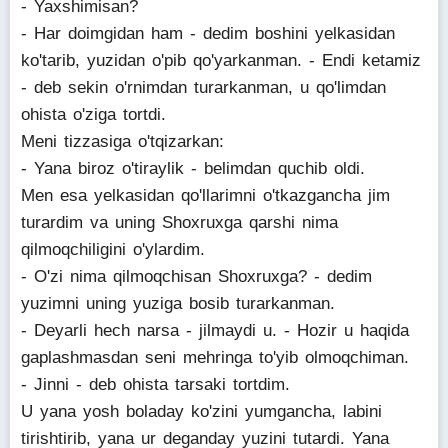
- Yaxshimisan?
- Har doimgidan ham - dedim boshini yelkasidan
ko'tarib, yuzidan o'pib qo'yarkanman. - Endi ketamiz
- deb sekin o'rnimdan turarkanman, u qo'limdan
ohista o'ziga tortdi.
Meni tizzasiga o'tqizarkan:
- Yana biroz o'tiraylik - belimdan quchib oldi.
Men esa yelkasidan qo'llarimni o'tkazgancha jim
turardim va uning Shoxruxga qarshi nima
qilmoqchiligini o'ylardim.
- O'zi nima qilmoqchisan Shoxruxga? - dedim
yuzimni uning yuziga bosib turarkanman.
- Deyarli hech narsa - jilmaydi u. - Hozir u haqida
gaplashmasdan seni mehringa to'yib olmoqchiman.
- Jinni - deb ohista tarsaki tortdim.
U yana yosh boladay ko'zini yumgancha, labini
tirishtirib, yana ur deganday yuzini tutardi. Yana