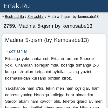
Ertak.ru
Bosh sahifa
Zo‘rlashlar
Madina 5-qism by kemosabe13
2759: Madina 5-qism by kemosabe13
Madina 5-qism (by Kemosabe13)
Zo‘rlashlar
Ertasiga yakshanba edi. Ertalab tursam Shoxrux
yo'q. Onamdan so'raganimda, boshqa tumanga 2-3
kunga ish bilan ketganini aytdilar. Uning yuzini
ko'rmaslikdan xursand bo'ldim biroz.
Yakshanba ham o'tdi, lekin men ham og'riqlar, ham
depressiyaning hisobiga kollejga bora olmasdim.
Sardor akam ham xavotir olib, telefon qilardilar, men
hammasi joyidagiligi ishontirgancha ular bilan uzoq