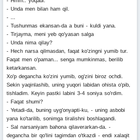
- Hmm.. yoqadi.
- Unda men bilan ham qil.
- ...
- Tushunmas ekansan-da a buni - kuldi yana.
- Tirjayma, meni yeb qo'yasan salga
- Unda nima qilay?
- Hech narsa qilmasdan, faqat ko'zingni yumib tur.
Faqat men o'paman... senga mumkinmas, berilib
ketarkansan.
Xo'p degancha ko'zini yumib, og'zini biroz ochdi.
Sekin yaqinlashib, uning yuqori labidan ohista o'pib,
tishladim. Keyin pastki labini 3-4 soniya so'rdim.
- Faqat shumi?
- Yetadi-da, buning uyg'onyapti-ku, - uning asbobi
yana ko'tarilib, sonimga tiralishni boshlagandi.
- Sal narsaniyam bahona qilaverarkan-da. -
degancha bir qo'lini tagimdan o'tkazdi - endi xalaqit