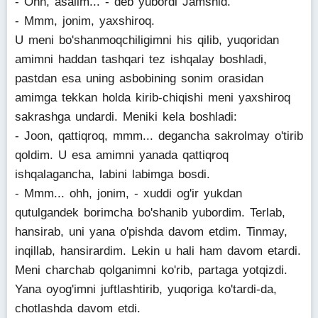
- Ohh, asalim... - deb yubordi Jamshid.
- Mmm, jonim, yaxshiroq.
U meni bo'shanmoqchiligimni his qilib, yuqoridan
amimni haddan tashqari tez ishqalay boshladi,
pastdan esa uning asbobining sonim orasidan
amimga tekkan holda kirib-chiqishi meni yaxshiroq
sakrashga undardi. Meniki kela boshladi:
- Joon, qattiqroq, mmm... degancha sakrolmay o'tirib
qoldim. U esa amimni yanada qattiqroq
ishqalagancha, labini labimga bosdi.
- Mmm... ohh, jonim, - xuddi og'ir yukdan
qutulgandek borimcha bo'shanib yubordim. Terlab,
hansirab, uni yana o'pishda davom etdim. Tinmay,
inqillab, hansirardim. Lekin u hali ham davom etardi.
Meni charchab qolganimni ko'rib, partaga yotqizdi.
Yana oyog'imni juftlashtirib, yuqoriga ko'tardi-da,
chotlashda davom etdi.