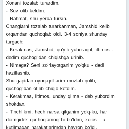
Xonani tozalab turardim.
- Suv olib keldim.
- Rahmat, shu yerda tursin.
Changlarni tozalab turarkanman, Jamshid kelib
orqamdan quchoqlab oldi. 3-4 soniya shunday
turgach:
- Kerakmas, Jamshid, qo'yib yuboraqol, iltimos -
dedim quchog'idan chiqishga urinib.
- Nimaga? Seni zo'rlayotganim yo'qku - dedi
hazillashib.
Shu gapidan oyoq-qo'llarim muzlab qolib,
quchog'idan otilib chiqib ketdim.
- Kerakmas, iltimos, unday qilma - deb yubordim
shokdan.
- Tinchlikmi, hech narsa qilganim yo'q-ku, har
doimgidek quchoqlamoqchi bo'ldim, xolos - u
kutilmagan harakatlarimdan hayron bo'ldi.