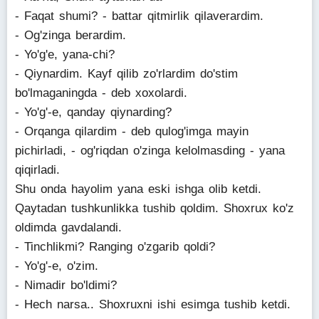
- Faqat shumi? - battar qitmirlik qilaverardim.
- Og'zinga berardim.
- Yo'g'e, yana-chi?
- Qiynardim. Kayf qilib zo'rlardim do'stim
bo'lmaganingda - deb xoxolardi.
- Yo'g'-e, qanday qiynarding?
- Orqanga qilardim - deb qulog'imga mayin
pichirladi, - og'riqdan o'zinga kelolmasding - yana
qiqirladi.
Shu onda hayolim yana eski ishga olib ketdi.
Qaytadan tushkunlikka tushib qoldim. Shoxrux ko'z
oldimda gavdalandi.
- Tinchlikmi? Ranging o'zgarib qoldi?
- Yo'g'-e, o'zim.
- Nimadir bo'ldimi?
- Hech narsa.. Shoxruxni ishi esimga tushib ketdi.