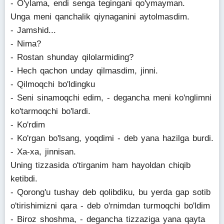
- O'ylama, endi senga tegingani qo'ymayman.
Unga meni qanchalik qiynaganini aytolmasdim.
- Jamshid...
- Nima?
- Rostan shunday qilolarmiding?
- Hech qachon unday qilmasdim, jinni.
- Qilmoqchi bo'ldingku
- Seni sinamoqchi edim, - degancha meni ko'nglimni
ko'tarmoqchi bo'lardi.
- Ko'rdim
- Ko'rgan bo'lsang, yoqdimi - deb yana hazilga burdi.
- Xa-xa, jinnisan.
Uning tizzasida o'tirganim ham hayoldan chiqib
ketibdi.
- Qorong'u tushay deb qolibdiku, bu yerda gap sotib
o'tirishimizni qara - deb o'rnimdan turmoqchi bo'ldim
- Biroz shoshma, - degancha tizzaziga yana qayta