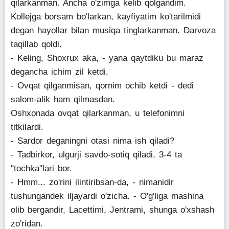
qilarkanman. Ancha o'zimga kelib qolgandim.
Kollejga borsam bo'larkan, kayfiyatim ko'tarilmidi
degan hayollar bilan musiqa tinglarkanman. Darvoza
taqillab qoldi.
- Keling, Shoxrux aka, - yana qaytdiku bu maraz
degancha ichim zil ketdi.
- Ovqat qilganmisan, qornim ochib ketdi - dedi
salom-alik ham qilmasdan.
Oshxonada ovqat qilarkanman, u telefonimni
titkilardi.
- Sardor deganingni otasi nima ish qiladi?
- Tadbirkor, ulgurji savdo-sotiq qiladi, 3-4 ta
"tochka"lari bor.
- Hmm... zo'rini ilintiribsan-da, - nimanidir
tushungandek iljayardi o'zicha. - O'g'liga mashina
olib bergandir, Lacettimi, Jentrami, shunga o'xshash
zo'ridan.