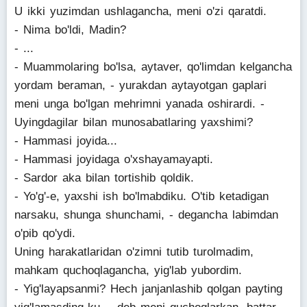
U ikki yuzimdan ushlagancha, meni o'zi qaratdi.
- Nima bo'ldi, Madin?
- ...
- Muammolaring bo'lsa, aytaver, qo'limdan kelgancha
yordam beraman, - yurakdan aytayotgan gaplari
meni unga bo'lgan mehrimni yanada oshirardi. -
Uyingdagilar bilan munosabatlaring yaxshimi?
- Hammasi joyida...
- Hammasi joyidaga o'xshayamayapti.
- Sardor aka bilan tortishib qoldik.
- Yo'g'-e, yaxshi ish bo'lmabdiku. O'tib ketadigan
narsaku, shunga shunchami, - degancha labimdan
o'pib qo'ydi.
Uning harakatlaridan o'zimni tutib turolmadim,
mahkam quchoqlagancha, yig'lab yubordim.
- Yig'layapsanmi? Hech janjanlashib qolgan payting