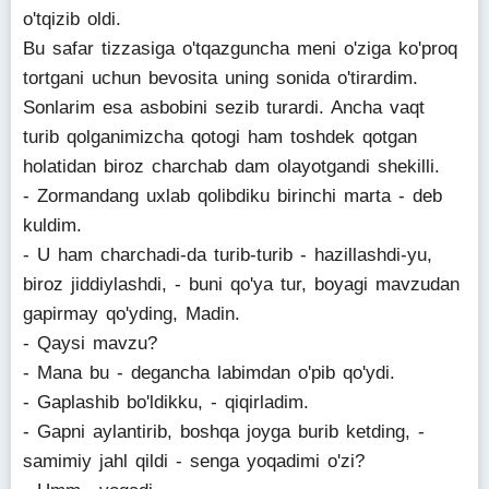
o'tqizib oldi.
Bu safar tizzasiga o'tqazguncha meni o'ziga ko'proq
tortgani uchun bevosita uning sonida o'tirardim.
Sonlarim esa asbobini sezib turardi. Ancha vaqt
turib qolganimizcha qotogi ham toshdek qotgan
holatidan biroz charchab dam olayotgandi shekilli.
- Zormandang uxlab qolibdiku birinchi marta - deb
kuldim.
- U ham charchadi-da turib-turib - hazillashdi-yu,
biroz jiddiylashdi, - buni qo'ya tur, boyagi mavzudan
gapirmay qo'yding, Madin.
- Qaysi mavzu?
- Mana bu - degancha labimdan o'pib qo'ydi.
- Gaplashib bo'ldikku, - qiqirladim.
- Gapni aylantirib, boshqa joyga burib ketding, -
samimiy jahl qildi - senga yoqadimi o'zi?