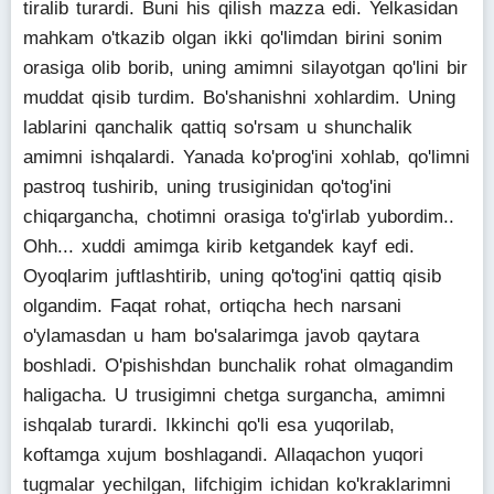
tiralib turardi. Buni his qilish mazza edi. Yelkasidan
mahkam o'tkazib olgan ikki qo'limdan birini sonim
orasiga olib borib, uning amimni silayotgan qo'lini bir
muddat qisib turdim. Bo'shanishni xohlardim. Uning
lablarini qanchalik qattiq so'rsam u shunchalik
amimni ishqalardi. Yanada ko'prog'ini xohlab, qo'limni
pastroq tushirib, uning trusiginidan qo'tog'ini
chiqargancha, chotimni orasiga to'g'irlab yubordim..
Ohh... xuddi amimga kirib ketgandek kayf edi.
Oyoqlarim juftlashtirib, uning qo'tog'ini qattiq qisib
olgandim. Faqat rohat, ortiqcha hech narsani
o'ylamasdan u ham bo'salarimga javob qaytara
boshladi. O'pishishdan bunchalik rohat olmagandim
haligacha. U trusigimni chetga surgancha, amimni
ishqalab turardi. Ikkinchi qo'li esa yuqorilab,
koftamga xujum boshlagandi. Allaqachon yuqori
tugmalar yechilgan, lifchigim ichidan ko'kraklarimni