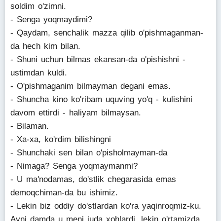
soldim o'zimni.
- Senga yoqmaydimi?
- Qaydam, senchalik mazza qilib o'pishmaganman-
da hech kim bilan.
- Shuni uchun bilmas ekansan-da o'pishishni -
ustimdan kuldi.
- O'pishmaganim bilmayman degani emas.
- Shuncha kino ko'ribam uquving yo'q - kulishini
davom ettirdi - haliyam bilmaysan.
- Bilaman.
- Xa-xa, ko'rdim bilishingni
- Shunchaki sen bilan o'pisholmayman-da
- Nimaga? Senga yoqmaymanmi?
- U ma'nodamas, do'stlik chegarasida emas
demoqchiman-da bu ishimiz.
- Lekin biz oddiy do'stlardan ko'ra yaqinroqmiz-ku.
Ayni damda u meni juda xohlardi, lekin o'rtamizda