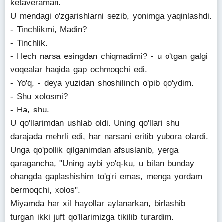
ketaveraman.
U mendagi o'zgarishlarni sezib, yonimga yaqinlashdi.
- Tinchlikmi, Madin?
- Tinchlik.
- Hech narsa esingdan chiqmadimi? - u o'tgan galgi
voqealar haqida gap ochmoqchi edi.
- Yo'q, - deya yuzidan shoshilinch o'pib qo'ydim.
- Shu xolosmi?
- Ha, shu.
U qo'llarimdan ushlab oldi. Uning qo'llari shu
darajada mehrli edi, har narsani eritib yubora olardi.
Unga qo'pollik qilganimdan afsuslanib, yerga
qaragancha, "Uning aybi yo'q-ku, u bilan bunday
ohangda gaplashishim to'g'ri emas, menga yordam
bermoqchi, xolos".
Miyamda har xil hayollar aylanarkan, birlashib
turgan ikki juft qo'llarimizga tikilib turardim.