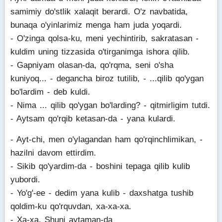
samimiy do'stlik xalaqit berardi. O'z navbatida,
bunaqa o'yinlarimiz menga ham juda yoqardi.
- O'zinga qolsa-ku, meni yechintirib, sakratasan -
kuldim uning tizzasida o'tirganimga ishora qilib.
- Gapniyam olasan-da, qo'rqma, seni o'sha
kuniyoq... - degancha biroz tutilib, - ...qilib qo'ygan
bo'lardim - deb kuldi.
- Nima ... qilib qo'ygan bo'larding? - qitmirligim tutdi.
- Aytsam qo'rqib ketasan-da - yana kulardi.
- Ayt-chi, men o'ylagandan ham qo'rqinchlimikan, -
hazilni davom ettirdim.
- Sikib qo'yardim-da - boshini tepaga qilib kulib
yubordi.
- Yo'g'-ee - dedim yana kulib - daxshatga tushib
qoldim-ku qo'rquvdan, xa-xa-xa.
- Xa-xa, Shuni aytaman-da