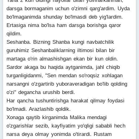
Yana 2 kun oldingi hayollar bilan yuvinarkanman,
darsga bormaganim uchun o'zimni qarg'ardim. Uyda
bo'lmaganimda shunday bo'lmasdi deb yig'lardim.
Ertasiga nima bo'lsa ham darsga borishga qaror
qildim.
Seshanba. Bizning Shanba kungi navbatchilik
guruhimiz Seshanbaliklarning iltimosi bilan bir
martaga o'rin almashishgan ekan bir kun oldin.
Sardor akaga bu haqida aytganimda, jahl chiqib
turganligidanmi, "Sen mendan so'roqsiz xohlagan
narsangni o'zgartirib yuboraveradigan bo'lib qolding
o'zi" degancha urushib berdi.
Har qancha tushuntirishga harakat qilmay foydasi
bo'lmadi. Arazlashib qoldik.
Xonaga qaytib kirganimda Malika mendagi
o'zgarishlar sezib, kayfiyatim yo'qligi sababli hech
narsa deya olmay yonimda o'tirardi. Rustam