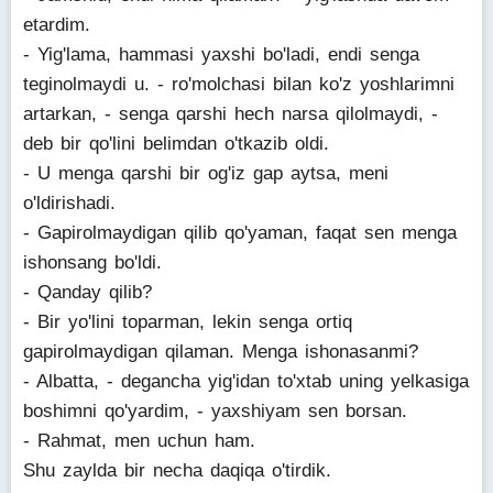
etardim.
- Yig'lama, hammasi yaxshi bo'ladi, endi senga
teginolmaydi u. - ro'molchasi bilan ko'z yoshlarimni
artarkan, - senga qarshi hech narsa qilolmaydi, -
deb bir qo'lini belimdan o'tkazib oldi.
- U menga qarshi bir og'iz gap aytsa, meni
o'ldirishadi.
- Gapirolmaydigan qilib qo'yaman, faqat sen menga
ishonsang bo'ldi.
- Qanday qilib?
- Bir yo'lini toparman, lekin senga ortiq
gapirolmaydigan qilaman. Menga ishonasanmi?
- Albatta, - degancha yig'idan to'xtab uning yelkasiga
boshimni qo'yardim, - yaxshiyam sen borsan.
- Rahmat, men uchun ham.
Shu zaylda bir necha daqiqa o'tirdik.