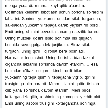
menga yoqardi. mmm... kayf qilib o'pardim.
Qo'limdan kelishini isbotlash uchun boricha so'rardim
lablarini. Sonimni yubkamni ustidan silab turgancha,
sal-saldan yubkamni tepaga qarab yig'ishtirib bordi.
Endi uning shimini bevosita tanamga sezilib turardi.
Uning muzdek qo'lini issiq sonimda his qilgach
boshida sovuqqotgandek junjikdim. Biroz silab
turgach, uning qo'li iliq rohat bera boshladi.
Haroratlar tenglashdi. Uning bu ishlaridan lazzat
olgancha lablarini so'rishda davom etardim. U esa
belimdan o'tkazib olgan ikkinchi qo'li bilan
yubkamning tepa qismini tepagacha yig'ib, qo'lini
trusigimga olib borardi. Mmm... labini qattiq tishlab
olib yana so'rishda davom etardim. Meni biroz
ko'targandek qilib, u shimining zamogini yechib oldi.
Endi uning asbobi trusigini ko'targancha sonimga