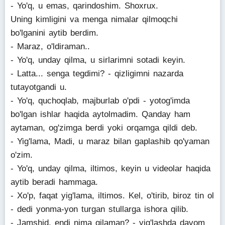
- Yo'q, u emas, qarindoshim. Shoxrux.
Uning kimligini va menga nimalar qilmoqchi
bo'lganini aytib berdim.
- Maraz, o'ldiraman..
- Yo'q, unday qilma, u sirlarimni sotadi keyin.
- Latta... senga tegdimi? - qizligimni nazarda
tutayotgandi u.
- Yo'q, quchoqlab, majburlab o'pdi - yotog'imda
bo'lgan ishlar haqida aytolmadim. Qanday ham
aytaman, og'zimga berdi yoki orqamga qildi deb.
- Yig'lama, Madi, u maraz bilan gaplashib qo'yaman
o'zim.
- Yo'q, unday qilma, iltimos, keyin u videolar haqida
aytib beradi hammaga.
- Xo'p, faqat yig'lama, iltimos. Kel, o'tirib, biroz tin ol
- dedi yonma-yon turgan stullarga ishora qilib.
- Jamshid, endi nima qilaman? - yig'lashda davom