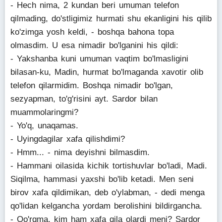
- Hech nima, 2 kundan beri umuman telefon
qilmading, do'stligimiz hurmati shu ekanligini his qilib
ko'zimga yosh keldi, - boshqa bahona topa
olmasdim. U esa nimadir bo'lganini his qildi:
- Yakshanba kuni umuman vaqtim bo'lmasligini
bilasan-ku, Madin, hurmat bo'lmaganda xavotir olib
telefon qilarmidim. Boshqa nimadir bo'lgan,
sezyapman, to'g'risini ayt. Sardor bilan
muammolaringmi?
- Yo'q, unaqamas.
- Uyingdagilar xafa qilishdimi?
- Hmm... - nima deyishni bilmasdim.
- Hammani oilasida kichik tortishuvlar bo'ladi, Madi.
Siqilma, hammasi yaxshi bo'lib ketadi. Men seni
birov xafa qildimikan, deb o'ylabman, - dedi menga
qo'lidan kelgancha yordam berolishini bildirgancha.
- Qo'rqma, kim ham xafa qila olardi meni? Sardor