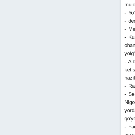
mulo
- Yo
- de
- M
- Ku
ohan
yolg
- Al
keti
hazil
- Ra
- Se
Nigo
yord
qo'y
- Fa
arzo