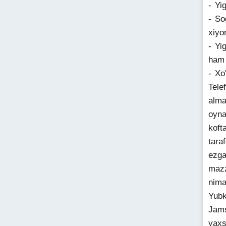
- Yi
- So
xiyo
- Yi
ham 
- Xo'
Tele
alma
oyna
koft
tara
ezga
mazz
nima
Yubk
Jams
yaxs