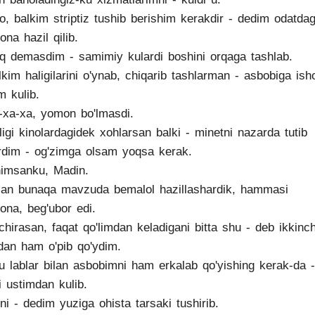
o, balkim striptiz tushib berishim kerakdir - dedim odatda
ona hazil qilib.
'q demasdim - samimiy kulardi boshini orqaga tashlab.
lkim haligilarini o'ynab, chiqarib tashlarman - asbobiga ish
m kulib.
-xa-xa, yomon bo'lmasdi.
ligi kinolardagidek xohlarsan balki - minetni nazarda tutib
rdim - og'zimga olsam yoqsa kerak.
himsanku, Madin.
lan bunaqa mavzuda bemalol hazillashardik, hammasi
tona, beg'ubor edi.
chirasan, faqat qo'limdan keladigani bitta shu - deb ikkinch
dan ham o'pib qo'ydim.
u lablar bilan asbobimni ham erkalab qo'yishing kerak-da -
i ustimdan kulib.
nni - dedim yuziga ohista tarsaki tushirib.