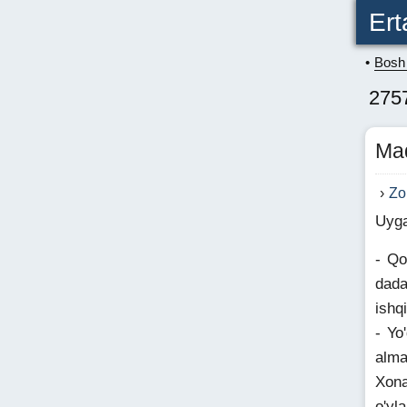
Ert
Bosh 
275
Ma
Zo
Uyga
- Qo
dada
ishqi
- Yo
alma
Xona
o'yl