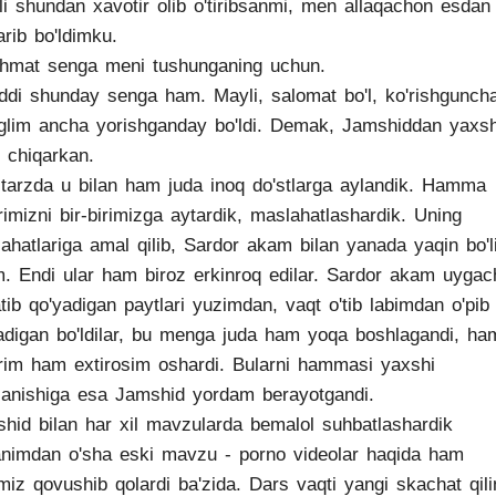
li shundan xavotir olib o'tiribsanmi, men allaqachon esdan
arib bo'ldimku.
hmat senga meni tushunganing uchun.
ddi shunday senga ham. Mayli, salomat bo'l, ko'rishgunch
glim ancha yorishganday bo'ldi. Demak, Jamshiddan yaxsh
t chiqarkan.
tarzda u bilan ham juda inoq do'stlarga aylandik. Hamma
arimizni bir-birimizga aytardik, maslahatlashardik. Uning
ahatlariga amal qilib, Sardor akam bilan yanada yaqin bo'l
m. Endi ular ham biroz erkinroq edilar. Sardor akam uygac
tib qo'yadigan paytlari yuzimdan, vaqt o'tib labimdan o'pib
adigan bo'ldilar, bu menga juda ham yoqa boshlagandi, ha
im ham extirosim oshardi. Bularni hammasi yaxshi
jlanishiga esa Jamshid yordam berayotgandi.
hid bilan har xil mavzularda bemalol suhbatlashardik
nimdan o'sha eski mavzu - porno videolar haqida ham
miz qovushib qolardi ba'zida. Dars vaqti yangi skachat qil