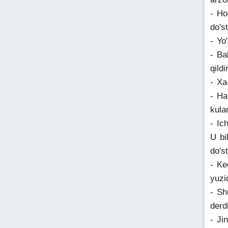
- Ho
do'st
- Yo
- Ba
qildi
- Xa
- Ha
kula
- Ic
U bi
do's
- Ke
yuzi
- Sh
derd
- Ji