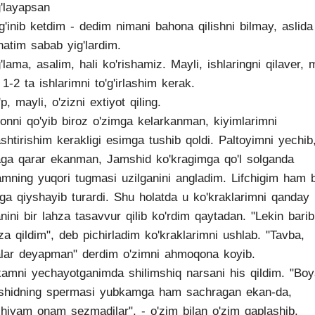
g'layapsan
g'inib ketdim - dedim nimani bahona qilishni bilmay, aslida
natim sabab yig'lardim.
g'lama, asalim, hali ko'rishamiz. Mayli, ishlaringni qilaver,
1-2 ta ishlarimni to'g'irlashim kerak.
p, mayli, o'zizni extiyot qiling.
fonni qo'yib biroz o'zimga kelarkanman, kiyimlarimni
shtirishim kerakligi esimga tushib qoldi. Paltoyimni yechib
ga qarar ekanman, Jamshid ko'kragimga qo'l solganda
amning yuqori tugmasi uzilganini angladim. Lifchigim ham b
fga qiyshayib turardi. Shu holatda u ko'kraklarimni qanday
nini bir lahza tasavvur qilib ko'rdim qaytadan. "Lekin barib
a qildim", deb pichirladim ko'kraklarimni ushlab. "Tavba,
lar deyapman" derdim o'zimni ahmoqona koyib.
amni yechayotganimda shilimshiq narsani his qildim. "Boy
hidning spermasi yubkamga ham sachragan ekan-da,
hiyam onam sezmadilar", - o'zim bilan o'zim gaplashib,