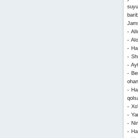
suyu
bari
Jams
- All
- Al
- Ha
- Sh
- Ay
- Be
ohan
- Ha
qols
- Xo
- Ya
- Ni
- Ha