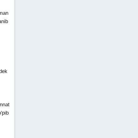
pman
anib
ndek
innat
'pib