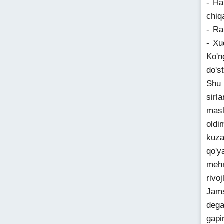
- Ha
chiq
- Ra
- Xu
Ko'n
do's
Shu 
sirl
masl
oldi
kuza
qo'y
mehr
rivo
Jams
dega
gapi