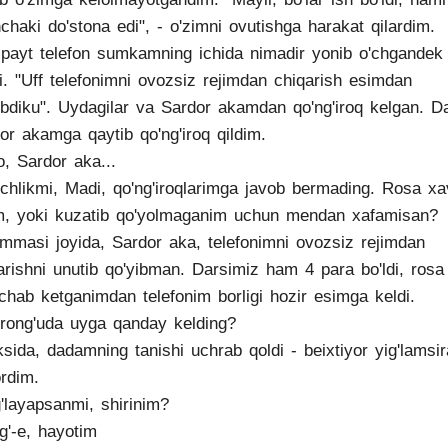
chaki do'stona edi", - o'zimni ovutishga harakat qilardim.
payt telefon sumkamning ichida nimadir yonib o'chgandek
di. "Uff telefonimni ovozsiz rejimdan chiqarish esimdan
ibdiku". Uydagilar va Sardor akamdan qo'ng'iroq kelgan. D
or akamga qaytib qo'ng'iroq qildim.
lo, Sardor aka...
nchlikmi, Madi, qo'ng'iroqlarimga javob bermading. Rosa xa
m, yoki kuzatib qo'yolmaganim uchun mendan xafamisan?
mmasi joyida, Sardor aka, telefonimni ovozsiz rejimdan
arishni unutib qo'yibman. Darsimiz ham 4 para bo'ldi, rosa
chab ketganimdan telefonim borligi hozir esimga keldi.
rong'uda uyga qanday kelding?
ksida, dadamning tanishi uchrab qoldi - beixtiyor yig'lamsi
rdim.
g'layapsanmi, shirinim?
'g'-e, hayotim