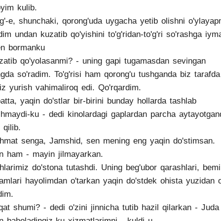
yim kulib.
'g'-e, shunchaki, qorong'uda uygacha yetib olishni o'ylaya
dim undan kuzatib qo'yishini to'g'ridan-to'g'ri so'rashga iym
en bormanku
zatib qo'yolasanmi? - uning gapi tugamasdan sevingan
gda so'radim. To'g'risi ham qorong'u tushganda biz tarafda
'iz yurish vahimaliroq edi. Qo'rqardim.
batta, yaqin do'stlar bir-birini bunday hollarda tashlab
shmaydi-ku - dedi kinolardagi gaplardan parcha aytayotga
 qilib.
hmat senga, Jamshid, sen mening eng yaqin do'stimsan.
n ham - mayin jilmayarkan.
hlarimiz do'stona tutashdi. Uning beg'ubor qarashlari, bem
amlari hayolimdan o'tarkan yaqin do'stdek ohista yuzidan o
dim.
qat shumi? - dedi o'zini jinnicha tutib hazil qilarkan - Juda
n baholadingiz-ku xizmatlarimni - kuldi u.