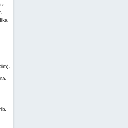
iz
.
lika
dim).
na.
rib.