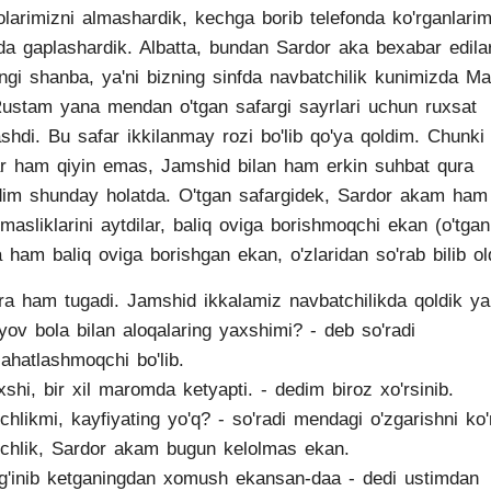
olarimizni almashardik, kechga borib telefonda ko'rganlarim
da gaplashardik. Albatta, bundan Sardor aka bexabar edilar
ngi shanba, ya'ni bizning sinfda navbatchilik kunimizda Ma
ustam yana mendan o'tgan safargi sayrlari uchun ruxsat
ashdi. Bu safar ikkilanmay rozi bo'lib qo'ya qoldim. Chunki
ar ham qiyin emas, Jamshid bilan ham erkin suhbat qura
dim shunday holatda. O'tgan safargidek, Sardor akam ham
lmasliklarini aytdilar, baliq oviga borishmoqchi ekan (o'tgan
a ham baliq oviga borishgan ekan, o'zlaridan so'rab bilib ol
ra ham tugadi. Jamshid ikkalamiz navbatchilikda qoldik ya
yov bola bilan aloqalaring yaxshimi? - deb so'radi
ahatlashmoqchi bo'lib.
xshi, bir xil maromda ketyapti. - dedim biroz xo'rsinib.
nchlikmi, kayfiyating yo'q? - so'radi mendagi o'zgarishni ko'
nchlik, Sardor akam bugun kelolmas ekan.
g'inib ketganingdan xomush ekansan-daa - dedi ustimdan