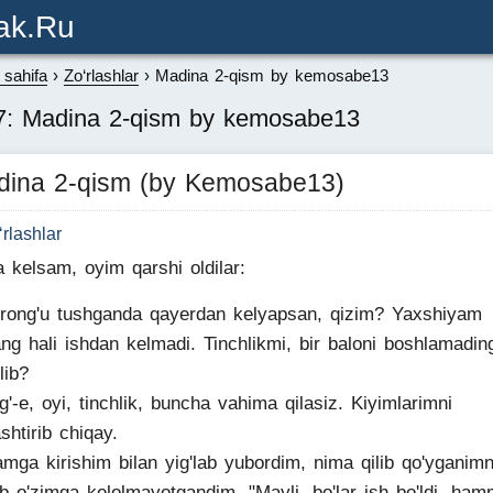
ak.ru
sahifa
Zo‘rlashlar
Madina 2-qism by kemosabe13
7: Madina 2-qism by kemosabe13
dina 2-qism (by Kemosabe13)
‘rlashlar
 kelsam, oyim qarshi oldilar:
rong'u tushganda qayerdan kelyapsan, qizim? Yaxshiyam
ng hali ishdan kelmadi. Tinchlikmi, bir baloni boshlamadin
lib?
'g'-e, oyi, tinchlik, buncha vahima qilasiz. Kiyimlarimni
shtirib chiqay.
mga kirishim bilan yig'lab yubordim, nima qilib qo'yganimn
ab o'zimga kelolmayotgandim. "Mayli, bo'lar ish bo'ldi, ham