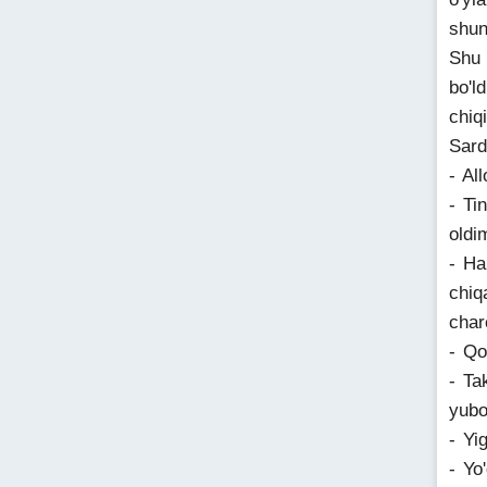
shun
Shu 
bo'l
chiq
Sard
- Al
- Ti
oldi
- Ha
chiq
char
- Qo
- Ta
yubo
- Yi
- Yo