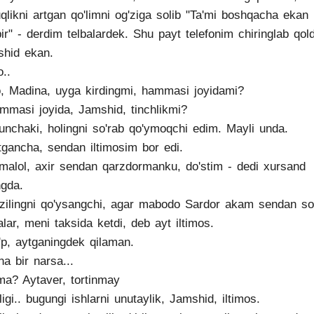
qlikni artgan qo'limni og'ziga solib "Ta'mi boshqacha ekan
bir" - derdim telbalardek. Shu payt telefonim chiringlab qold
hid ekan.
o..
o, Madina, uyga kirdingmi, hammasi joyidami?
mmasi joyida, Jamshid, tinchlikmi?
unchaki, holingni so'rab qo'ymoqchi edim. Mayli unda.
tgancha, sendan iltimosim bor edi.
malol, axir sendan qarzdormanku, do'stim - dedi xursand
gda.
zilingni qo'ysangchi, agar mabodo Sardor akam sendan so
alar, meni taksida ketdi, deb ayt iltimos.
'p, aytganingdek qilaman.
na bir narsa...
ma? Aytaver, tortinmay
ligi.. bugungi ishlarni unutaylik, Jamshid, iltimos.