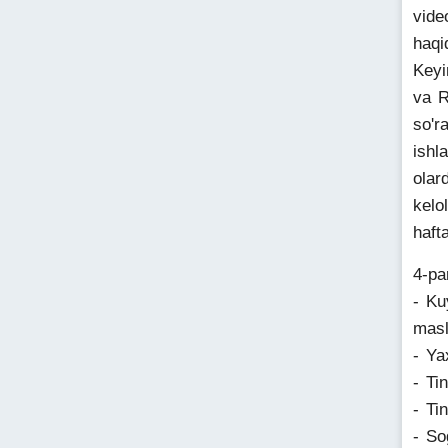
vide
haqi
Keyi
va R
so'r
ishl
olar
kelo
haft
4-pa
- Ku
masl
- Ya
- Ti
- Ti
- So