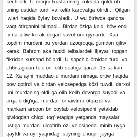
kech edi. U öroqni Rustamning köksida qoldi rib
uning ustidan turdi va kelib karovatga ötirdi... Qilgan
iwlari haqida 6ylay bowladi.. U wu ötriwda qancha
vaqt ötirganini bilmadi.. Birdan öziga keldi höw endi
nima qiliw kerak degan savol uni qiynardi.. Xaa
topdim murdani bu yerdan uzoqroqqa gumdon qiliw
kerak. Bahrom aka huddi telbalardek iljayar, topgan
fikridan xursand bölardi. U sapchib örnidan turdi va
ch6ntagidan telefoni olib soatiga qaradi 15 ta kam
12. Xa ayni muddao u murdani nimaga ortiw haqida
bow qotirdi va birdan velosepedga közi tuwdi, darxol
uni murdaning oldi ga olib kelib devorga suyadi va
orqa ördig'iga. murdani örnawtirib ötqazdi va
mahkam aroqon bn boylab velosipedni yetaklab
qiwloqdan chiqdi tog' etagiga yetganda maysalar
ustiga murdani uloqtirib özi velosipedni minib uyga
qaytdi va uyi yaqnidagi soyning chuqur joyiga