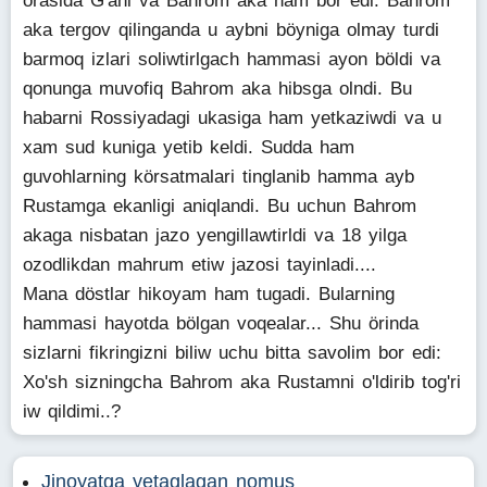
orasida G'ani va Bahrom aka ham bor edi. Bahrom
aka tergov qilinganda u aybni böyniga olmay turdi
barmoq izlari soliwtirlgach hammasi ayon böldi va
qonunga muvofiq Bahrom aka hibsga olndi. Bu
habarni Rossiyadagi ukasiga ham yetkaziwdi va u
xam sud kuniga yetib keldi. Sudda ham
guvohlarning körsatmalari tinglanib hamma ayb
Rustamga ekanligi aniqlandi. Bu uchun Bahrom
akaga nisbatan jazo yengillawtirldi va 18 yilga
ozodlikdan mahrum etiw jazosi tayinladi....
Mana döstlar hikoyam ham tugadi. Bularning
hammasi hayotda bölgan voqealar... Shu örinda
sizlarni fikringizni biliw uchu bitta savolim bor edi:
Xo'sh sizningcha Bahrom aka Rustamni o'ldirib tog'ri
iw qildimi..?
Jinoyatga yetaglagan nomus