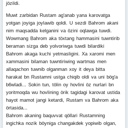
jözildi.
Muwt zarbidan Rustam ag'anab yana karovatga
yotgan joyiga joylawib qoldi. U sezdi Bahrom akani
nim maqsadda kelganini va özini oqlawga tuwdi.
Wowmang Bahrom aka töxtang hammasini tuwntirib
beraman sizga deb yolvoriwga tuwdi bilardiki
Bahrom akaga kuchi yetmasligini. Xa xaromi men
xammasini bilaman tuwntiriwing wartmas men
allaqachon tuwnib olganman xoy it deya bitta
harakat bn Rustamni ustga chiqib oldi va uni bög'a
b6wladi... Sokin tun, tölin oy hovlini öz nurlari bn
yoritmoqda wu hovlining örik tagidagi karovat ustida
hayot mamot jangi ketardi, Rustam va Bahrom aka
örtasida...
Bahrom akaning baquvvat qöllari Rustamning
ingichka nozik böyniga changakdek yopiwib olgan,