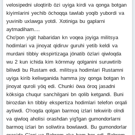
velosipedni uloqtirib özi uyiga kirdi va qonga botgan
kiyimlarini yechib öchoqqa tawlab yoqib yubordi va
yuvinib uxlawga yotdi. Xotiniga bu gaplarni
aytmadiham....
Cho'pon yigit habaridan kn voqea joyiga militsya
hodimlari va jinoyat qidiruv guruhi yetib keldi va
murdani tibbiy ekspirtizaga jönatib özlari qiwloqda
wu 2 kun ichida kim körnmay qolganini suruwtirib
biliwdi bu Rustam edi. militsya hodimlari Rustamni
uyiga kirib keliwganida hamma joy qonga botgan ln
jinoyat quroli yöq edi. Chunki öwa öroq jasadni
köksiga chuqur sanchilgani bn qolib ketgandi. Buni
birozdan kn tibbiy ekspertiza hodimlari telefon orqali
aytiwdi. O'roqda qolgan barmoq izlari tekwirib olndi
va qiwloq aholisi orashdan yig'lgan gumondorlarni
barmoq izlari bn soliwtira bowlawdi. Bu gumondorlar