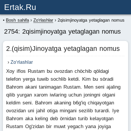
Ertak.ru
Bosh sahifa
Zo‘rlashlar
2qisimjinoyatga yetaglagan nomus
2754: 2qisimjinoyatga yetaglagan nomus
2.(qisim)Jinoyatga yetaglagan nomus
Zo‘rlashlar
Xoy iflos Rustam bu ovozdan chöchib qöldagi
telefon yerga tuwib sochlib ketdi. Kim bu söradi
Bahrom akani tanimagan Rustam. Men seni ajaling
qilib yurgan xarom iwlaring uchun joningni olgani
keldim seni. Bahrom akaning b6g'iq chiqayotgan
ovozidan uni jahil otiga mingani sezilib turardi. Iye
Bahrom aka keling deb örnidan turib kelayotgan
Rustam Og'zidan bir muwt yegach yana joyiga