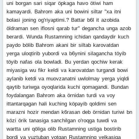
uni borgan sari siqar öpkaga havo ötiwi ham
kamayardi. Bahrom aka uni bowini siltar "xa itni
bolasi joning og'riyaptimi.? Battar b6l it azobida
öldraman sen iflosni qarab tur" degancha unga azob
berardi. Wunda Rustamning ichidan qandaydir kuch
paydo bölib Bahrom akani bir siltab karovatdan
yerga uloqtirib yubordi va b6ynini silagancha töyib
töyib nafas ola bowladi. Bu yerdan qochiw kerak
miyasiga wu fikr keldi va karovatdan turgandi bowi
aylanib ketdi va muovzanatni uwlolmay yerga yiqldi
qaytib turiwga oyoqlarida kuchi qomagandi. Bundan
foydalangan Bahrom aka örnidan turdi va voy
ittantarqagan hali kuching köpayib qoldimi sen
marazni hozir mendan k6rasan deb örnidan turiwi bn
közi örik tanasiga sanchilgan o'roqga tuwdi va
wartta uni qöliga olib Rustamning ustiga bostirib
bordi va yuztuban yotgan Rustamning yelkasiga