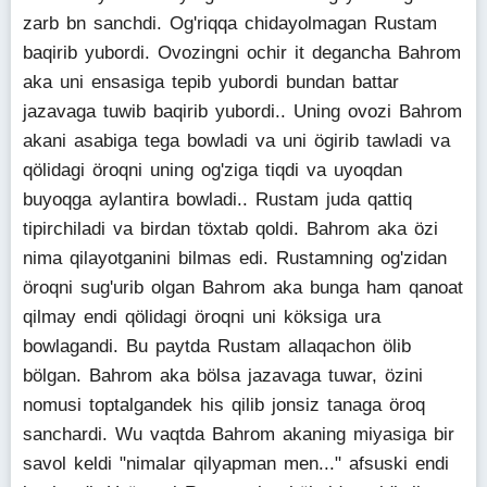
zarb bn sanchdi. Og'riqqa chidayolmagan Rustam
baqirib yubordi. Ovozingni ochir it degancha Bahrom
aka uni ensasiga tepib yubordi bundan battar
jazavaga tuwib baqirib yubordi.. Uning ovozi Bahrom
akani asabiga tega bowladi va uni ögirib tawladi va
qölidagi öroqni uning og'ziga tiqdi va uyoqdan
buyoqga aylantira bowladi.. Rustam juda qattiq
tipirchiladi va birdan töxtab qoldi. Bahrom aka özi
nima qilayotganini bilmas edi. Rustamning og'zidan
öroqni sug'urib olgan Bahrom aka bunga ham qanoat
qilmay endi qölidagi öroqni uni köksiga ura
bowlagandi. Bu paytda Rustam allaqachon ölib
bölgan. Bahrom aka bölsa jazavaga tuwar, özini
nomusi toptalgandek his qilib jonsiz tanaga öroq
sanchardi. Wu vaqtda Bahrom akaning miyasiga bir
savol keldi "nimalar qilyapman men..." afsuski endi