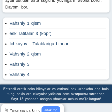
ayoli ostidan asta sug'urib yuvingani ravona bo'ldi.
Davomi bor.
Vahshiy 1 qism
eski latifalar 3 (kopr)
Ichkuyov... Talablariga binoan.
Vahshiy 2 qism
Vahshiy 3
Vahshiy 4
Ehtirosli erotik seks hikoyalar va extirosli sex uzbekcha ona bola
tungi sekis ero xikoyalar узбекча секс эхтиросли хикоялар
Sayt 18 yoshdan oshgan shaxslar uchun mo'ljallangan!
🚀 Yangi saytga kiring:
ertak.top