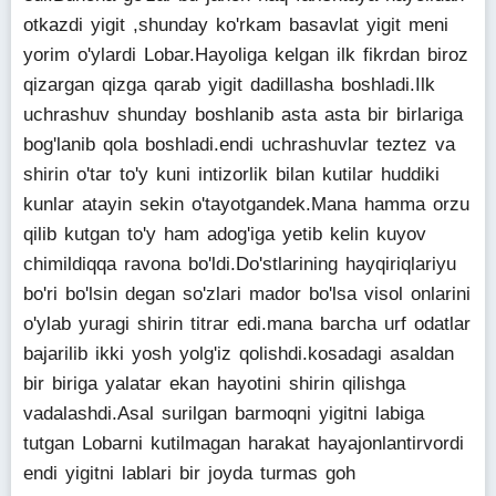
otkazdi yigit ,shunday ko'rkam basavlat yigit meni
yorim o'ylardi Lobar.Hayoliga kelgan ilk fikrdan biroz
qizargan qizga qarab yigit dadillasha boshladi.Ilk
uchrashuv shunday boshlanib asta asta bir birlariga
bog'lanib qola boshladi.endi uchrashuvlar teztez va
shirin o'tar to'y kuni intizorlik bilan kutilar huddiki
kunlar atayin sekin o'tayotgandek.Mana hamma orzu
qilib kutgan to'y ham adog'iga yetib kelin kuyov
chimildiqqa ravona bo'ldi.Do'stlarining hayqiriqlariyu
bo'ri bo'lsin degan so'zlari mador bo'lsa visol onlarini
o'ylab yuragi shirin titrar edi.mana barcha urf odatlar
bajarilib ikki yosh yolg'iz qolishdi.kosadagi asaldan
bir biriga yalatar ekan hayotini shirin qilishga
vadalashdi.Asal surilgan barmoqni yigitni labiga
tutgan Lobarni kutilmagan harakat hayajonlantirvordi
endi yigitni lablari bir joyda turmas goh