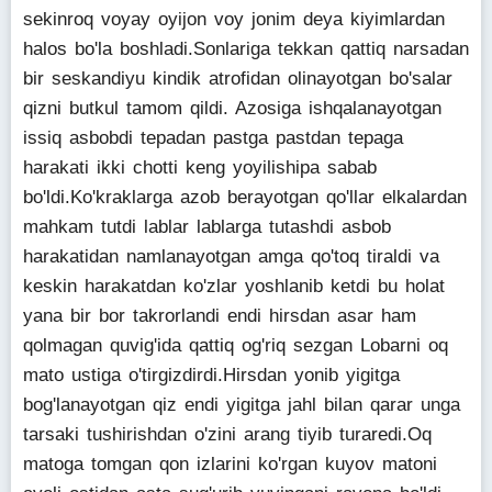
sekinroq voyay oyijon voy jonim deya kiyimlardan
halos bo'la boshladi.Sonlariga tekkan qattiq narsadan
bir seskandiyu kindik atrofidan olinayotgan bo'salar
qizni butkul tamom qildi. Azosiga ishqalanayotgan
issiq asbobdi tepadan pastga pastdan tepaga
harakati ikki chotti keng yoyilishipa sabab
bo'ldi.Ko'kraklarga azob berayotgan qo'llar elkalardan
mahkam tutdi lablar lablarga tutashdi asbob
harakatidan namlanayotgan amga qo'toq tiraldi va
keskin harakatdan ko'zlar yoshlanib ketdi bu holat
yana bir bor takrorlandi endi hirsdan asar ham
qolmagan quvig'ida qattiq og'riq sezgan Lobarni oq
mato ustiga o'tirgizdirdi.Hirsdan yonib yigitga
bog'lanayotgan qiz endi yigitga jahl bilan qarar unga
tarsaki tushirishdan o'zini arang tiyib turaredi.Oq
matoga tomgan qon izlarini ko'rgan kuyov matoni