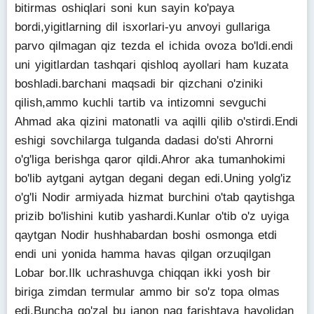
bitirmas oshiqlari soni kun sayin ko'paya
bordi,yigitlarning dil isxorlari-yu anvoyi gullariga
parvo qilmagan qiz tezda el ichida ovoza bo'ldi.endi
uni yigitlardan tashqari qishloq ayollari ham kuzata
boshladi.barchani maqsadi bir qizchani o'ziniki
qilish,ammo kuchli tartib va intizomni sevguchi
Ahmad aka qizini matonatli va aqilli qilib o'stirdi.Endi
eshigi sovchilarga tulganda dadasi do'sti Ahrorni
o'g'liga berishga qaror qildi.Ahror aka tumanhokimi
bo'lib aytgani aytgan degani degan edi.Uning yolg'iz
o'g'li Nodir armiyada hizmat burchini o'tab qaytishga
prizib bo'lishini kutib yashardi.Kunlar o'tib o'z uyiga
qaytgan Nodir hushhabardan boshi osmonga etdi
endi uni yonida hamma havas qilgan orzuqilgan
Lobar bor.Ilk uchrashuvga chiqqan ikki yosh bir
biriga zimdan termular ammo bir so'z topa olmas
edi.Buncha go'zal bu janon naq farishtaya hayolidan