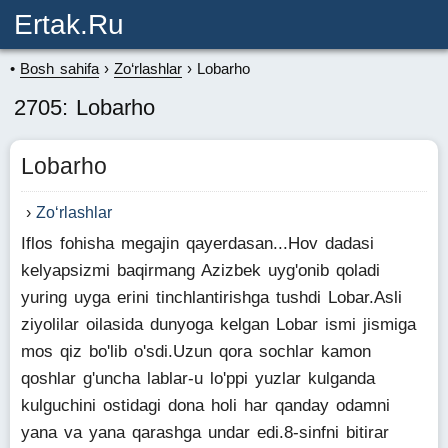
Ertak.ru
Bosh sahifa
Zo‘rlashlar
Lobarho
2705: Lobarho
Lobarho
Zo‘rlashlar
Iflos fohisha megajin qayerdasan...Hov dadasi
kelyapsizmi baqirmang Azizbek uyg'onib qoladi
yuring uyga erini tinchlantirishga tushdi Lobar.Asli
ziyolilar oilasida dunyoga kelgan Lobar ismi jismiga
mos qiz bo'lib o'sdi.Uzun qora sochlar kamon
qoshlar g'uncha lablar-u lo'ppi yuzlar kulganda
kulguchini ostidagi dona holi har qanday odamni
yana va yana qarashga undar edi.8-sinfni bitirar