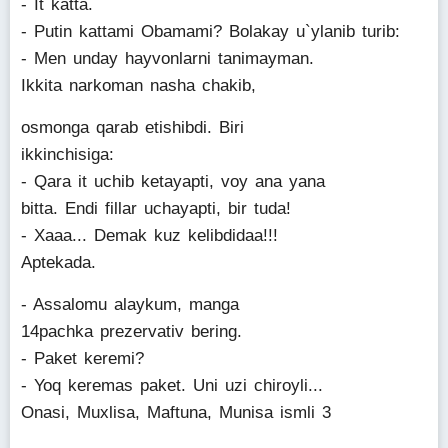
- It katta.
- Putin kattami Obamami? Bolakay u`ylanib turib:
- Men unday hayvonlarni tanimayman.
Ikkita narkoman nasha chakib,
osmonga qarab etishibdi. Biri
ikkinchisiga:
- Qara it uchib ketayapti, voy ana yana
bitta. Endi fillar uchayapti, bir tuda!
- Xaaa... Demak kuz kelibdidaa!!!
Aptekada.
- Assalomu alaykum, manga
14pachka prezervativ bering.
- Paket keremi?
- Yoq keremas paket. Uni uzi chiroyli...
Onasi, Muxlisa, Maftuna, Munisa ismli 3