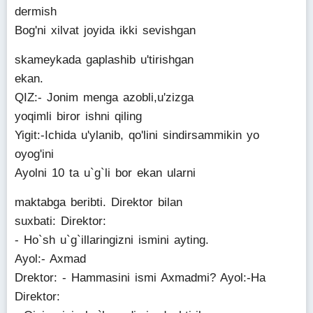
dermish
Bog'ni xilvat joyida ikki sevishgan
skameykada gaplashib u'tirishgan
ekan.
QIZ:- Jonim menga azobli,u'zizga
yoqimli biror ishni qiling
Yigit:-Ichida u'ylanib, qo'lini sindirsammikin yo
oyog'ini
Ayolni 10 ta u`g`li bor ekan ularni
maktabga beribti. Direktor bilan
suxbati: Direktor:
- Ho`sh u`g`illaringizni ismini ayting.
Ayol:- Axmad
Drektor: - Hammasini ismi Axmadmi? Ayol:-Ha
Direktor: