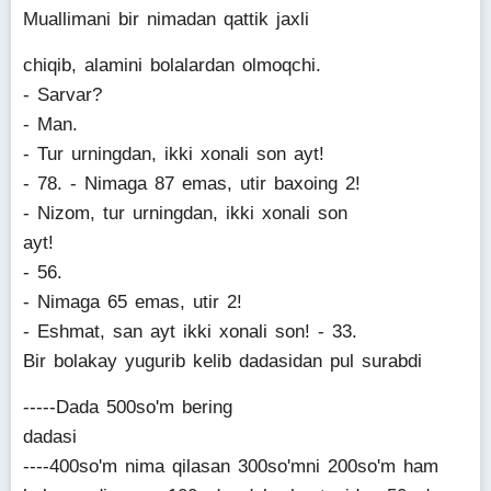
Muallimani bir nimadan qattik jaxli
chiqib, alamini bolalardan olmoqchi.
- Sarvar?
- Man.
- Tur urningdan, ikki xonali son ayt!
- 78. - Nimaga 87 emas, utir baxoing 2!
- Nizom, tur urningdan, ikki xonali son
ayt!
- 56.
- Nimaga 65 emas, utir 2!
- Eshmat, san ayt ikki xonali son! - 33.
Bir bolakay yugurib kelib dadasidan pul surabdi
-----Dada 500so'm bering
dadasi
----400so'm nima qilasan 300so'mni 200so'm ham