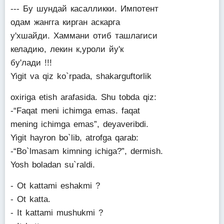
--- Бу шундай касалликки. Импотент
одам жангга кирган аскарга
у'хшайди. Хаммани отиб ташлагиси
келадию, лекин к,уроли йу'к
бу'лади !!!
Yigit va qiz ko`rpada, shakarguftorlik
oxiriga etish arafasida. Shu tobda qiz:
-“Faqat meni ichimga emas. faqat
mening ichimga emas”, deyaveribdi.
Yigit hayron bo`lib, atrofga qarab:
-“Bo`lmasam kimning ichiga?”, dermish.
Yosh boladan su`raldi.
- Ot kattami eshakmi ?
- Ot katta.
- It kattami mushukmi ?