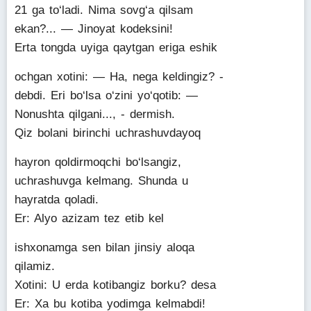
21 ga to‘ladi. Nima sovg‘a qilsam
ekan?... — Jinoyat kodeksini!
Erta tongda uyiga qaytgan eriga eshik
ochgan xotini: — Ha, nega keldingiz? -
debdi. Eri bo‘lsa o‘zini yo‘qotib: —
Nonushta qilgani..., - dermish.
Qiz bolani birinchi uchrashuvdayoq
hayron qoldirmoqchi bo‘lsangiz,
uchrashuvga kelmang. Shunda u
hayratda qoladi.
Er: Alyo azizam tez etib kel
ishxonamga sen bilan jinsiy aloqa
qilamiz.
Xotini: U erda kotibangiz borku? desa
Er: Xa bu kotiba yodimga kelmabdi!