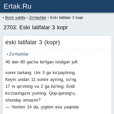
Ertak.ru
Bosh sahifa
Zo‘rlashlar
Eski latifalar 3 kopr
2703: Eski latifalar 3 kopr
eski latifalar 3 (kopr)
Zo‘rlashlar
40 dan 80 gacha bo‘lgan istalgan juft
sonni tanlang. Uni 3 ga ko‘paytiring.
Keyin undan 11 sonini ayiring, so‘ng
17 ni qo‘shing va 2 ga bo‘ling. Endi
ko‘zlaringizni yuming. Qop-qorong‘u,
shunday emasmi?
— Yoshim 14 da, yigitim esa yaqinda