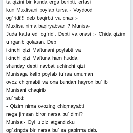
ta qizini bir kunda erga beribti, ertasi
kun Muxlisani poylab tursa - Voydood
og`ridi!!! deb baqirbti va onasi:-
Muxlisa nima baqiryabsan ? Munisa-
Juda katta edi og`ridi. Debti va onasi :- Chida qizim
u`rganib qolasan. Deb
ikinchi qizi Maftunani poylabti va
ikinchi qizi Maftuna ham hudda
shunday debti navbat uchinchi qizi
Munisaga kelib poylab tu`rsa umuman
ovoz chiqmabti va ona bundan hayron bu`lib
Munisani chaqirib
su`rabti:
- Qizim nima ovozing chiqmayabti
nega jimsan biror narsa bu`ldimi?
Munisa:- Oyi u`ziz atgandizku
og`zingda bir narsa bu`lsa gapirma deb.