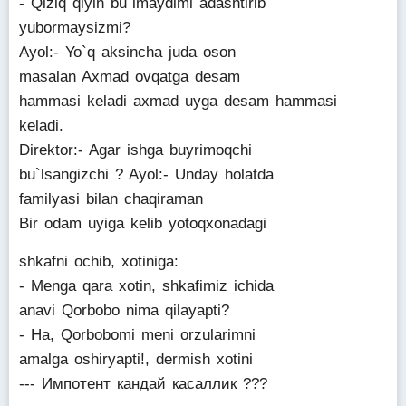
- Qiziq qiyin bu`lmaydimi adashtirib
yubormaysizmi?
Ayol:- Yo`q aksincha juda oson
masalan Axmad ovqatga desam
hammasi keladi axmad uyga desam hammasi
keladi.
Direktor:- Agar ishga buyrimoqchi
bu`lsangizchi ? Ayol:- Unday holatda
familyasi bilan chaqiraman
Bir odam uyiga kelib yotoqxonadagi
shkafni ochib, xotiniga:
- Menga qara xotin, shkafimiz ichida
anavi Qorbobo nima qilayapti?
- Ha, Qorbobomi meni orzularimni
amalga oshiryapti!, dermish xotini
--- Импотент кандай касаллик ???