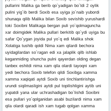
pullarini Malika ga berib qo`yadigan bo`ldi 2 oylik
pulini yig`ib berdi Soxib esa uyiga jo`naib yubordi
shunaqa qilib Malika bilan Soxib sevishib yurushardi
toki Soxibni Malikaga bergan puli yo`qolmaguncha
xar doimgidek Malika pullari berkitib qo`ydi uyiga bu
safar Qo`ygan joyida pul yo`q edi Malika shok
Xolatiga tushib qoldi Nima xam qilardi bechora
uyidagilardan so`ragan edi xa jalaplik qilb ishlab
keganmiding shuncha pulni qayerdan olding degan
tanbex eshitdi nima xam qila olardi tayoqni xam
yedi bechora Soxib telefon qildi Soxibga xamma
xamma xaqiqati aytdi Soxib uni tinchlantirishga
urundi siqilmasligini aytdi pul topilishligini aytib uni
yupatdi yana ular uchrashadigan bo`lishdi Soxibni
esa pullari yo`qolganidan asabi buzilardi nima xam
qila olardi qaradi ish xam tugab qolgan xamma