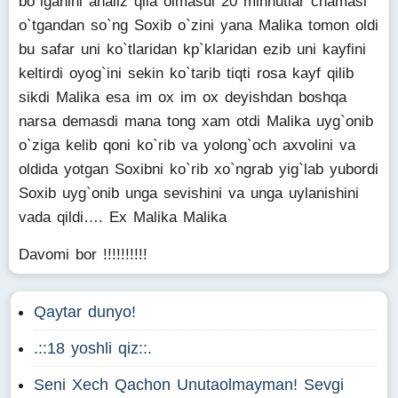
bo`lganini analiz qila olmasdi 20 minnutlar chamasi
o`tgandan so`ng Soxib o`zini yana Malika tomon oldi
bu safar uni ko`tlaridan kp`klaridan ezib uni kayfini
keltirdi oyog`ini sekin ko`tarib tiqti rosa kayf qilib
sikdi Malika esa im ox im ox deyishdan boshqa
narsa demasdi mana tong xam otdi Malika uyg`onib
o`ziga kelib qoni ko`rib va yolong`och axvolini va
oldida yotgan Soxibni ko`rib xo`ngrab yig`lab yubordi
Soxib uyg`onib unga sevishini va unga uylanishini
vada qildi…. Ex Malika Malika
Davomi bor !!!!!!!!!!
Qaytar dunyo!
.::18 yoshli qiz::.
Seni Xech Qachon Unutaolmayman! Sevgi