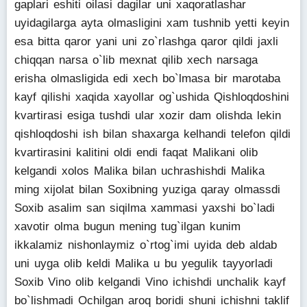
gaplari eshiti oilasi dagilar uni xaqoratlashar
uyidagilarga ayta olmasligini xam tushnib yetti keyin
esa bitta qaror yani uni zo`rlashga qaror qildi jaxli
chiqqan narsa o`lib mexnat qilib xech narsaga
erisha olmasligida edi xech bo`lmasa bir marotaba
kayf qilishi xaqida xayollar og`ushida Qishloqdoshini
kvartirasi esiga tushdi ular xozir dam olishda lekin
qishloqdoshi ish bilan shaxarga kelhandi telefon qildi
kvartirasini kalitini oldi endi faqat Malikani olib
kelgandi xolos Malika bilan uchrashishdi Malika
ming xijolat bilan Soxibning yuziga qaray olmassdi
Soxib asalim san siqilma xammasi yaxshi bo`ladi
xavotir olma bugun mening tug`ilgan kunim
ikkalamiz nishonlaymiz o`rtog`imi uyida deb aldab
uni uyga olib keldi Malika u bu yegulik tayyorladi
Soxib Vino olib kelgandi Vino ichishdi unchalik kayf
bo`lishmadi Ochilgan aroq boridi shuni ichishni taklif