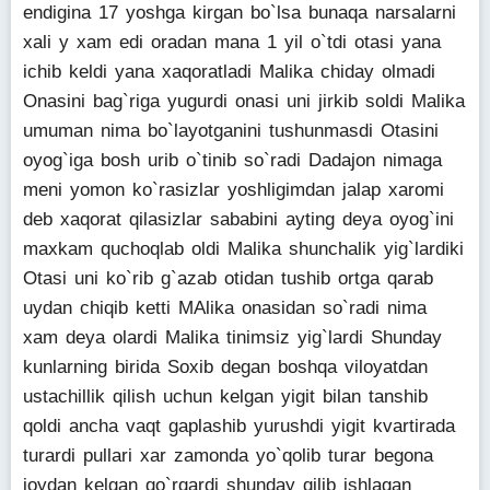
endigina 17 yoshga kirgan bo`lsa bunaqa narsalarni
xali y xam edi oradan mana 1 yil o`tdi otasi yana
ichib keldi yana xaqoratladi Malika chiday olmadi
Onasini bag`riga yugurdi onasi uni jirkib soldi Malika
umuman nima bo`layotganini tushunmasdi Otasini
oyog`iga bosh urib o`tinib so`radi Dadajon nimaga
meni yomon ko`rasizlar yoshligimdan jalap xaromi
deb xaqorat qilasizlar sababini ayting deya oyog`ini
maxkam quchoqlab oldi Malika shunchalik yig`lardiki
Otasi uni ko`rib g`azab otidan tushib ortga qarab
uydan chiqib ketti MAlika onasidan so`radi nima
xam deya olardi Malika tinimsiz yig`lardi Shunday
kunlarning birida Soxib degan boshqa viloyatdan
ustachillik qilish uchun kelgan yigit bilan tanshib
qoldi ancha vaqt gaplashib yurushdi yigit kvartirada
turardi pullari xar zamonda yo`qolib turar begona
joydan kelgan qo`rqardi shunday qilib ishlagan