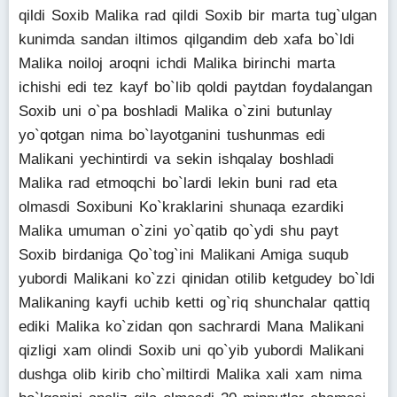
qildi Soxib Malika rad qildi Soxib bir marta tug`ulgan
kunimda sandan iltimos qilgandim deb xafa bo`ldi
Malika noiloj aroqni ichdi Malika birinchi marta
ichishi edi tez kayf bo`lib qoldi paytdan foydalangan
Soxib uni o`pa boshladi Malika o`zini butunlay
yo`qotgan nima bo`layotganini tushunmas edi
Malikani yechintirdi va sekin ishqalay boshladi
Malika rad etmoqchi bo`lardi lekin buni rad eta
olmasdi Soxibuni Ko`kraklarini shunaqa ezardiki
Malika umuman o`zini yo`qatib qo`ydi shu payt
Soxib birdaniga Qo`tog`ini Malikani Amiga suqub
yubordi Malikani ko`zzi qinidan otilib ketgudey bo`ldi
Malikaning kayfi uchib ketti og`riq shunchalar qattiq
ediki Malika ko`zidan qon sachrardi Mana Malikani
qizligi xam olindi Soxib uni qo`yib yubordi Malikani
dushga olib kirib cho`miltirdi Malika xali xam nima