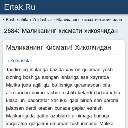
Ertak.ru
Bosh sahifa
Zo‘rlashlar
Маликанинг кисмати хикоячидан
2684: Маликанинг кисмати хикоячидан
Маликанинг Кисмати! Хикоячидан
Zo‘rlashlar
Taqdirning ishlariga bazida xayron qolaman yosh
qizning boshiga tushgan ishlariga esa xayratda
Malika juda aqili qiz bo`lishiga qaramasdan oila
a`zolaridan doimo tanbex eshtib kelardi dadasi ichib
kelsa uni xaqoratlar xar ikki gapi birida san xaromi
jalapsan derdi otadan bunaqa gaplar eshtish
Malikani juda qattiq azoblardi u nimaga bunaqa
xaqoratga qolganini umuman tushunmasdi Malika