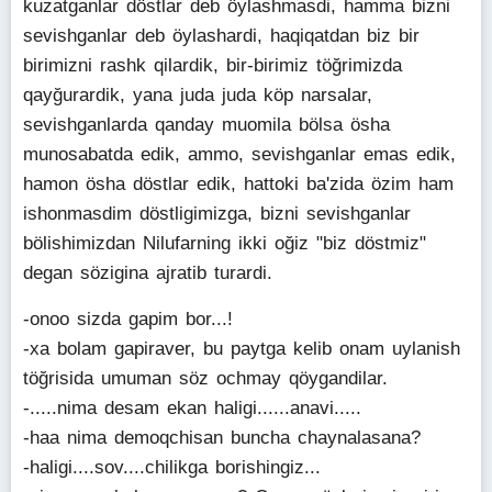
kuzatganlar döstlar deb öylashmasdi, hamma bizni
sevishganlar deb öylashardi, haqiqatdan biz bir
birimizni rashk qilardik, bir-birimiz töğrimizda
qayğurardik, yana juda juda köp narsalar,
sevishganlarda qanday muomila bölsa ösha
munosabatda edik, ammo, sevishganlar emas edik,
hamon ösha döstlar edik, hattoki ba'zida özim ham
ishonmasdim döstligimizga, bizni sevishganlar
bölishimizdan Nilufarning ikki oğiz "biz döstmiz"
degan sözigina ajratib turardi.
-onoo sizda gapim bor...!
-xa bolam gapiraver, bu paytga kelib onam uylanish
töğrisida umuman söz ochmay qöygandilar.
-.....nima desam ekan haligi......anavi.....
-haa nima demoqchisan buncha chaynalasana?
-haligi....sov....chilikga borishingiz...