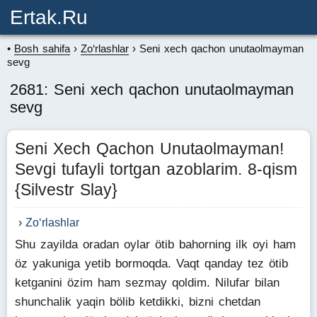
Ertak.ru
Bosh sahifa
Zo‘rlashlar
Seni xech qachon unutaolmayman
sevg
2681: Seni xech qachon unutaolmayman
sevg
Seni Xech Qachon Unutaolmayman!
Sevgi tufayli tortgan azoblarim. 8-qism
{Silvestr Slay}
Zo‘rlashlar
Shu zayilda oradan oylar ötib bahorning ilk oyi ham
öz yakuniga yetib bormoqda. Vaqt qanday tez ötib
ketganini özim ham sezmay qoldim. Nilufar bilan
shunchalik yaqin bölib ketdikki, bizni chetdan