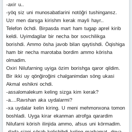
-axir u..
-yöq siz uni munosabatlarini notöğri tushingansz.
Uzr men darsga kirishm kerak mayli hayr..
Telefon öchdi. Birpasda mart ham tugap aprel kirib
keldi. Uyimdagilar bir necha bor sovchilikga
borishdi. Ammo ösha javob bilan qaytishdi. Öqishiga
ham bir necha marotaba bordim ammo körisha
olmadim.
Oxiri Nilufarning uyiga özim borishga qaror qildim.
Bir ikki uy qönğiroğini chalganimdan söng ukasi
Akmal eshikni ochdi.
-assalomalekum keling sizga kim kerak?
-a....Ravshan aka uydalarmi?
-xa uydalar kelin kiring. U meni mehmonxona tomon
boshladi. Uyga kirar ekanman atrofga qarardim
Nilufarni körish ilinjida ammo, afsus uni körmadim.
-dada sizni sörab kelishibdi keling marhamat, deya