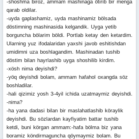
-shoshma biroz, ammam mashinaga ötirib bir menga
qarab oldilar.
-uyda gaplashamiz, uyda mashinamiz bölsada
döstimning mashinasida kelgandik. Uyga yetib
borguncha bölarim böldi. Portlab ketay den ketardim.
Ularning yuz ifodalaridan yaxshi javob eshitishdan
umidimni uza boshlagandim. Mashinadan tushib
döstim bilan hayrlashib uyga shoshilib kirdim.
-xösh nima deyishdi?
-yöq deyishdi bolam, ammam hafahol oxangda söz
boshladilar.
-hali qizimiz yosh 3-4yil ichida uzatmaymiz deyishdi.
-nima?
-ha yana dadasi bilan bir maslahatlashib köraylik
deyishdi. Bu sözlardan kayfiyatim battar tushib
ketdi, buni körgan ammam:-hafa bölma biz yana
boramiz köndirmaguncha qöymaymiz bolam. Bu