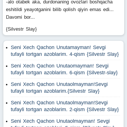
-alo otabek aka, durdonaning ovozlari boshqacha
eshitildi yeayotganini bilib qolish qiyin emas edi...
Davomi bor...
{Silvestr Slay}
Seni Xech Qachon Unutamayman! Sevgi
tufayli tortgan azoblarim. 4-qism {Silvestr Slay}
Seni Xech Qachon Unutaomayman! Sevgi
tufayli tortgan azoblarim. 6-qism {Silvestr-slay}
Seni Xech Qachon Unutaolmayman!Sevgi
tufayli tortgan azoblarim.{Silvestr Slay}
Seni Xech Qachon Unutaolmayman!Sevgi
tufayli tortgan azoblarim. 2-qism {Silvestr Slay}
Seni Xech Qachon Unutaolmayman! Sevgi