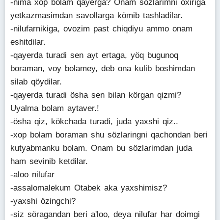
-nima xop bolam qayerga? Onam sözlarimni oxiriga
yetkazmasimdan savollarga kömib tashladilar.
-nilufarnikiga, ovozim past chiqdiyu ammo onam
eshitdilar.
-qayerda turadi sen ayt ertaga, yöq bugunoq
boraman, voy bolamey, deb ona kulib boshimdan
silab qöydilar.
-qayerda turadi ösha sen bilan körgan qizmi?
Uyalma bolam aytaver.!
-ösha qiz, kökchada turadi, juda yaxshi qiz..
-xop bolam boraman shu sözlaringni qachondan beri
kutyabmanku bolam. Onam bu sözlarimdan juda
ham sevinib ketdilar.
-aloo nilufar
-assalomalekum Otabek aka yaxshimisz?
-yaxshi özingchi?
-siz söragandan beri a'loo, deya nilufar har doimgi