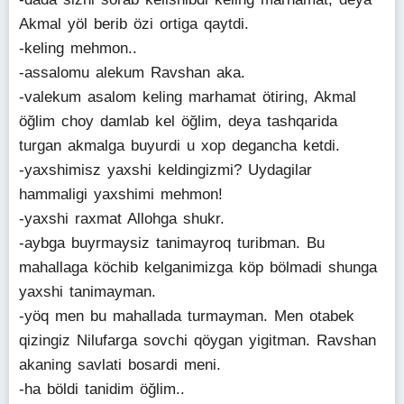
Akmal yöl berib özi ortiga qaytdi.
-keling mehmon..
-assalomu alekum Ravshan aka.
-valekum asalom keling marhamat ötiring, Akmal
öğlim choy damlab kel öğlim, deya tashqarida
turgan akmalga buyurdi u xop degancha ketdi.
-yaxshimisz yaxshi keldingizmi? Uydagilar
hammaligi yaxshimi mehmon!
-yaxshi raxmat Allohga shukr.
-aybga buyrmaysiz tanimayroq turibman. Bu
mahallaga köchib kelganimizga köp bölmadi shunga
yaxshi tanimayman.
-yöq men bu mahallada turmayman. Men otabek
qizingiz Nilufarga sovchi qöygan yigitman. Ravshan
akaning savlati bosardi meni.
-ha böldi tanidim öğlim..