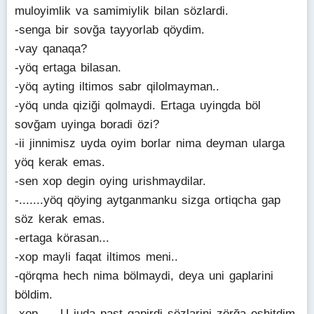
muloyimlik va samimiylik bilan sözlardi.
-senga bir sovğa tayyorlab qöydim.
-vay qanaqa?
-yöq ertaga bilasan.
-yöq ayting iltimos sabr qilolmayman..
-yöq unda qiziği qolmaydi. Ertaga uyingda böl
sovğam uyinga boradi özi?
-ii jinnimisz uyda oyim borlar nima deyman ularga
yöq kerak emas.
-sen xop degin oying urishmaydilar.
-.......yöq qöying aytganmanku sizga ortiqcha gap
söz kerak emas.
-ertaga körasan...
-xop mayli faqat iltimos meni..
-qörqma hech nima bölmaydi, deya uni gaplarini
böldim.
-xop..... U juda past gapirdi sözlarini zörğa eshitdim.