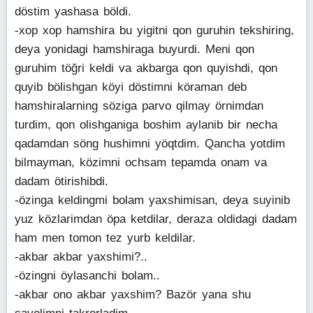
döstim yashasa böldi.
-xop xop hamshira bu yigitni qon guruhin tekshiring,
deya yonidagi hamshiraga buyurdi. Meni qon
guruhim töğri keldi va akbarga qon quyishdi, qon
quyib bölishgan köyi döstimni köraman deb
hamshiralarning söziga parvo qilmay örnimdan
turdim, qon olishganiga boshim aylanib bir necha
qadamdan söng hushimni yöqtdim. Qancha yotdim
bilmayman, közimni ochsam tepamda onam va
dadam ötirishibdi.
-özinga keldingmi bolam yaxshimisan, deya suyinib
yuz közlarimdan öpa ketdilar, deraza oldidagi dadam
ham men tomon tez yurb keldilar.
-akbar akbar yaxshimi?..
-özingni öylasanchi bolam..
-akbar ono akbar yaxshim? Bazör yana shu