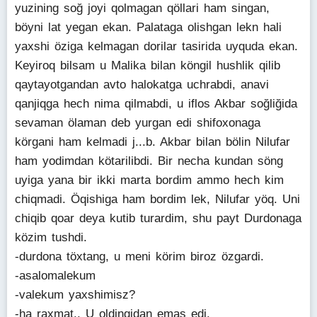
yuzining soğ joyi qolmagan qöllari ham singan,
böyni lat yegan ekan. Palataga olishgan lekn hali
yaxshi öziga kelmagan dorilar tasirida uyquda ekan.
Keyiroq bilsam u Malika bilan köngil hushlik qilib
qaytayotgandan avto halokatga uchrabdi, anavi
qanjiqga hech nima qilmabdi, u iflos Akbar soğliğida
sevaman ölaman deb yurgan edi shifoxonaga
körgani ham kelmadi j...b. Akbar bilan bölin Nilufar
ham yodimdan kötarilibdi. Bir necha kundan söng
uyiga yana bir ikki marta bordim ammo hech kim
chiqmadi. Öqishiga ham bordim lek, Nilufar yöq. Uni
chiqib qoar deya kutib turardim, shu payt Durdonaga
közim tushdi.
-durdona töxtang, u meni körim biroz özgardi.
-asalomalekum
-valekum yaxshimisz?
-ha raxmat.. U oldingidan emas edi.