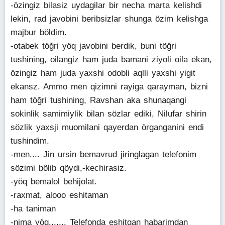
-özingiz bilasiz uydagilar bir necha marta kelishdi
lekin, rad javobini beribsizlar shunga özim kelishga
majbur böldim.
-otabek töğri yöq javobini berdik, buni töğri
tushining, oilangiz ham juda bamani ziyoli oila ekan,
özingiz ham juda yaxshi odobli aqlli yaxshi yigit
ekansz. Ammo men qizimni rayiga qarayman, bizni
ham töğri tushining, Ravshan aka shunaqangi
sokinlik samimiylik bilan sözlar ediki, Nilufar shirin
sözlik yaxsji muomilani qayerdan örganganini endi
tushindim.
-men.... Jin ursin bemavrud jiringlagan telefonim
sözimi bölib qöydi,-kechirasiz.
-yöq bemalol behijolat.
-raxmat, alooo eshitaman
-ha taniman
-nima yöq....... Telefonda eshitgan habarimdan