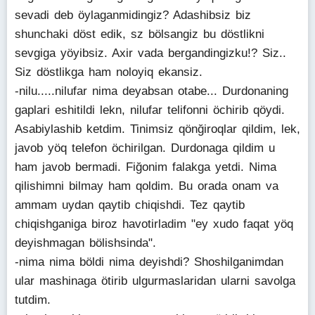
sevadi deb öylaganmidingiz? Adashibsiz biz
shunchaki döst edik, sz bölsangiz bu döstlikni
sevgiga yöyibsiz. Axir vada bergandingizku!? Siz..
Siz döstlikga ham noloyiq ekansiz.
-nilu.....nilufar nima deyabsan otabe... Durdonaning
gaplari eshitildi lekn, nilufar telifonni öchirib qöydi.
Asabiylashib ketdim. Tinimsiz qönğiroqlar qildim, lek,
javob yöq telefon öchirilgan. Durdonaga qildim u
ham javob bermadi. Fiğonim falakga yetdi. Nima
qilishimni bilmay ham qoldim. Bu orada onam va
ammam uydan qaytib chiqishdi. Tez qaytib
chiqishganiga biroz havotirladim "ey xudo faqat yöq
deyishmagan bölishsinda".
-nima nima böldi nima deyishdi? Shoshilganimdan
ular mashinaga ötirib ulgurmaslaridan ularni savolga
tutdim.