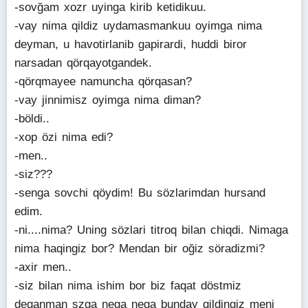
-sovğam xozr uyinga kirib ketidikuu.
-vay nima qildiz uydamasmankuu oyimga nima
deyman, u havotirlanib gapirardi, huddi biror
narsadan qörqayotgandek.
-qörqmayee namuncha qörqasan?
-vay jinnimisz oyimga nima diman?
-böldi..
-xop özi nima edi?
-men..
-siz???
-senga sovchi qöydim! Bu sözlarimdan hursand
edim.
-ni....nima? Uning sözlari titroq bilan chiqdi. Nimaga
nima haqingiz bor? Mendan bir oğiz söradizmi?
-axir men..
-siz bilan nima ishim bor biz faqat döstmiz
deganman szga nega nega bunday qildingiz meni