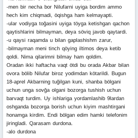
-men bir necha bor Nilufarni uyiga bordim ammo
hech kim chiqmadi, öqishga ham kelmayapti.
-ular vodiyga toğasini uyiga töyga ketishgan qachon
qaytishlarini bilmayman, deya söviq javob qaytardi.
-u qaysi raqamda u bilan gaplashishm zarur,
-bilmayman meni tinch qöying iltimos deya ketib
qoldi. Nima qilarimni bilmay ham qoldim.
Oradan ikki haftacha vaqt ötdi bu orada Akbar bilan
ovora bölib Nilufar biroz yodimdan kötarildi. Bugun
18-aprel Akbarning tuğilgan kuni, shanba bölgani
uchun unga sovğa olgani bozorga tushish uchun
barvaqt turdim. Uy ishlariga yordamlashib 9lardan
oshganda bozorga borish uchun kiyim mashtirgani
honamga kirdim. Endi bölgan edim hamki telefonim
jiringladi. Qarasam durdona.
-alo durdona