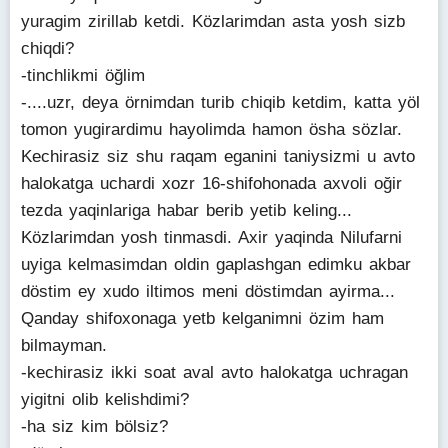
yuragim zirillab ketdi. Közlarimdan asta yosh sizb
chiqdi?
-tinchlikmi öğlim
-....uzr, deya örnimdan turib chiqib ketdim, katta yöl
tomon yugirardimu hayolimda hamon ösha sözlar.
Kechirasiz siz shu raqam eganini taniysizmi u avto
halokatga uchardi xozr 16-shifohonada axvoli oğir
tezda yaqinlariga habar berib yetib keling...
Közlarimdan yosh tinmasdi. Axir yaqinda Nilufarni
uyiga kelmasimdan oldin gaplashgan edimku akbar
döstim ey xudo iltimos meni döstimdan ayirma...
Qanday shifoxonaga yetb kelganimni özim ham
bilmayman.
-kechirasiz ikki soat aval avto halokatga uchragan
yigitni olib kelishdimi?
-ha siz kim bölsiz?