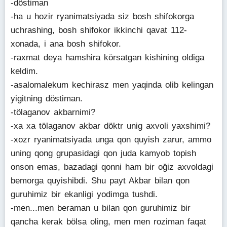
-döstiman
-ha u hozir ryanimatsiyada siz bosh shifokorga
uchrashing, bosh shifokor ikkinchi qavat 112-
xonada, i ana bosh shifokor.
-raxmat deya hamshira körsatgan kishining oldiga
keldim.
-asalomalekum kechirasz men yaqinda olib kelingan
yigitning döstiman.
-tölaganov akbarnimi?
-xa xa tölaganov akbar döktr unig axvoli yaxshimi?
-xozr ryanimatsiyada unga qon quyish zarur, ammo
uning qong grupasidagi qon juda kamyob topish
onson emas, bazadagi qonni ham bir oğiz axvoldagi
bemorga quyishibdi. Shu payt Akbar bilan qon
guruhimiz bir ekanligi yodimga tushdi.
-men...men beraman u bilan qon guruhimiz bir
qancha kerak bölsa oling, men men roziman faqat