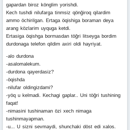
gapardan biroz könglim yorishdi.
Kech tushdi nilufarga tinmsiz qönğiroq qilardim
ammo öchirilgan. Ertaga öqishiga boraman deya
arang közlarim uyquga ketdi.
Ertasiga öqishga bormasdan töğri litseyga bordim
durdonaga telefon qildim axiri oldi hayriyat.
-alo durdona
-asalomalekum.
-durdona qayerdasiz?
-öqishda
-nilufar oldingizdami?
-yöq u kelmadi. Kechagi gaplar.. Uni töğri tushining
faqat!
-nimasini tushinaman özi xech nimaga
tushinmayapman.
-u... U sizni sevmaydi, shunchaki döst edi xalos.