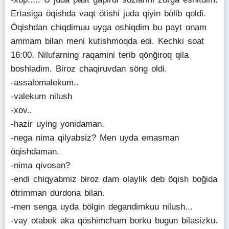
Ertasiga öqishda vaqt ötishi juda qiyin bölib qoldi.
Öqishdan chiqdimuu uyga oshiqdim bu payt onam
ammam bilan meni kutishmoqda edi. Kechki soat
16:00. Nilufarning raqamini terib qönğiroq qila
boshladim. Biroz chaqiruvdan söng oldi.
-assalomalekum..
-valekum nilush
-xov..
-hazir uying yonidaman.
-nega nima qilyabsiz? Men uyda emasman
öqishdaman.
-nima qivosan?
-endi chiqyabmiz biroz dam olaylik deb öqish boğida
ötrimman durdona bilan.
-men senga uyda bölgin degandimkuu nilush...
-vay otabek aka qöshimcham borku bugun bilasizku.