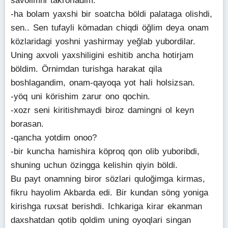
savolimni takrorladim.
-ha bolam yaxshi bir soatcha böldi palataga olishdi,
sen.. Sen tufayli kömadan chiqdi öğlim deya onam
közlaridagi yoshni yashirmay yeğlab yubordilar.
Uning axvoli yaxshiligini eshitib ancha hotirjam
böldim. Örnimdan turishga harakat qila
boshlagandim, onam-qayoqa yot hali holsizsan.
-yöq uni körishim zarur ono qochin.
-xozr seni kiritishmaydi biroz damingni ol keyn
borasan.
-qancha yotdim onoo?
-bir kuncha hamishira köproq qon olib yuboribdi,
shuning uchun özingga kelishin qiyin böldi.
Bu payt onamning biror sözlari quloğimga kirmas,
fikru hayolim Akbarda edi. Bir kundan söng yoniga
kirishga ruxsat berishdi. Ichkariga kirar ekanman
daxshatdan qotib qoldim uning oyoqlari singan