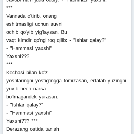
***
Vannada o'tirib, onang
eshitmasligi uchun suvni
ochib qo'yib yig'laysan. Bu
vaqt kimdir qo'ng'iroq qilib: - "Ishlar qalay?"
- "Hammasi yaxshi"
Yaxshi???
***
Kechasi bilan ko'z
yoshlaringni yostig'ingga tomizasan, ertalab yuzingni
yuvib hech narsa
bo'lmagandek yurasan.
- "Ishlar qalay?"
- "Hammasi yaxshi"
Yaxshi??? ***
Derazang ostida tanish