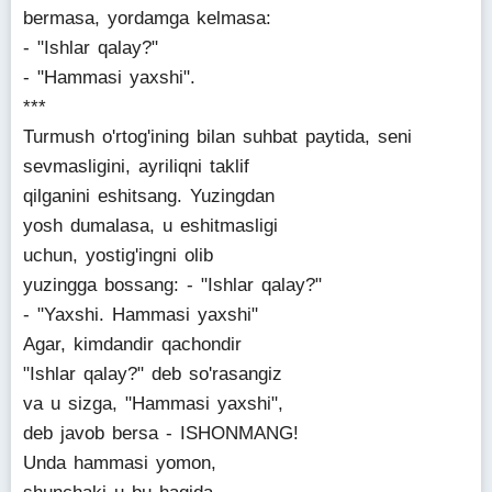
bermasa, yordamga kelmasa:
- "Ishlar qalay?"
- "Hammasi yaxshi".
***
Turmush o'rtog'ining bilan suhbat paytida, seni
sevmasligini, ayriliqni taklif
qilganini eshitsang. Yuzingdan
yosh dumalasa, u eshitmasligi
uchun, yostig'ingni olib
yuzingga bossang: - "Ishlar qalay?"
- "Yaxshi. Hammasi yaxshi"
Agar, kimdandir qachondir
"Ishlar qalay?" deb so'rasangiz
va u sizga, "Hammasi yaxshi",
deb javob bersa - ISHONMANG!
Unda hammasi yomon,