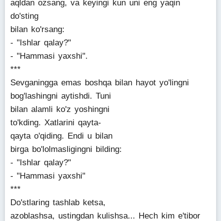
aqldan ozsang, va keyingi kun uni eng yaqin
do'sting
bilan ko'rsang:
- "Ishlar qalay?"
- "Hammasi yaxshi".
***
Sevganingga emas boshqa bilan hayot yo'lingni
bog'lashingni aytishdi. Tuni
bilan alamli ko'z yoshingni
to'kding. Xatlarini qayta-
qayta o'qiding. Endi u bilan
birga bo'lolmasligingni bilding:
- "Ishlar qalay?"
- "Hammasi yaxshi"
***
Do'stlaring tashlab ketsa,
azoblashsa, ustingdan kulishsa... Hech kim e'tibor