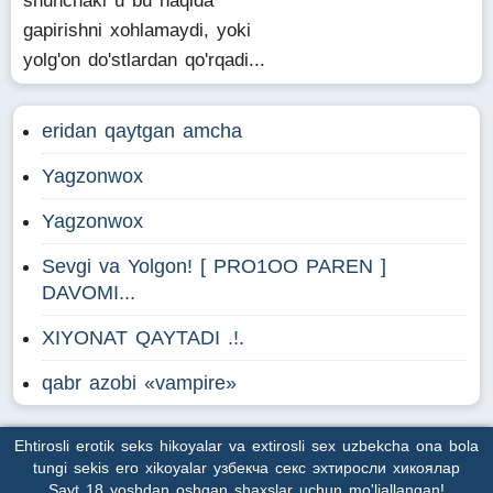
shunchaki u bu haqida
gapirishni xohlamaydi, yoki
yolg'on do'stlardan qo'rqadi...
eridan qaytgan amcha
Yagzonwox
Yagzonwox
Sevgi va Yolgon! [ PRO1OO PAREN ]
DAVOMI...
XIYONAT QAYTADI .!.
qabr azobi «vampire»
Ehtirosli erotik seks hikoyalar va extirosli sex uzbekcha ona bola
tungi sekis ero xikoyalar узбекча секс эхтиросли хикоялар
Sayt 18 yoshdan oshgan shaxslar uchun mo'ljallangan!