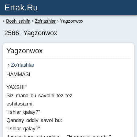
Ertak.ru
Bosh sahifa
Zo‘rlashlar
Yagzonwox
2566: Yagzonwox
Yagzonwox
Zo‘rlashlar
HAMMASI
YAXSHI"
Siz mana bu savolni tez-tez
eshitasizmi:
"Ishlar qalay?"
Qanday oddiy savol bu:
"Ishlar qalay?"
Javobi ham juda oddiy: - "Hammasi yaxshi."