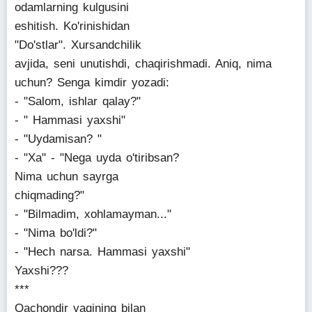
odamlarning kulgusini
eshitish. Ko'rinishidan
"Do'stlar". Xursandchilik
avjida, seni unutishdi, chaqirishmadi. Aniq, nima
uchun? Senga kimdir yozadi:
- "Salom, ishlar qalay?"
- " Hammasi yaxshi"
- "Uydamisan? "
- "Xa" - "Nega uyda o'tiribsan?
Nima uchun sayrga
chiqmading?"
- "Bilmadim, xohlamayman..."
- "Nima bo'ldi?"
- "Hech narsa. Hammasi yaxshi"
Yaxshi???
***
Qachondir yaqining bilan