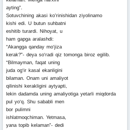
ayting”.
Sotuvchining akasi ko’rinishidan ziyolinamo
kishi edi. U butun suhbatni
eshitib turardi. Nihoyat, u
ham gapga aralashdi:
“Akangga qanday mo‘jiza
kerak?”- deya so‘radi qiz tomonga biroz egilib.
“Bilmayman, faqat uning
juda og‘ir kasal ekanligini
bilaman. Onam uni amaliyot
qilinishi kerakligini aytyapti,
lekin dadamda uning amaliyotiga yetarli miqdorda
pul yo‘q. Shu sababli men
bor pulimni
ishlatmoqchiman. Yetmasa,
yana topib kelaman”- dedi