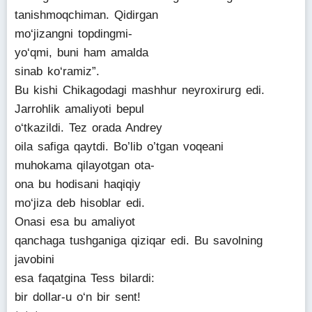
tanishmoqchiman. Qidirgan
mo‘jizangni topdingmi-
yo‘qmi, buni ham amalda
sinab ko‘ramiz”.
Bu kishi Chikagodagi mashhur neyroxirurg edi.
Jarrohlik amaliyoti bepul
o‘tkazildi. Tez orada Andrey
oila safiga qaytdi. Bo’lib o’tgan voqeani
muhokama qilayotgan ota-
ona bu hodisani haqiqiy
mo‘jiza deb hisoblar edi.
Onasi esa bu amaliyot
qanchaga tushganiga qiziqar edi. Bu savolning
javobini
esa faqatgina Tess bilardi:
bir dollar-u o‘n bir sent!