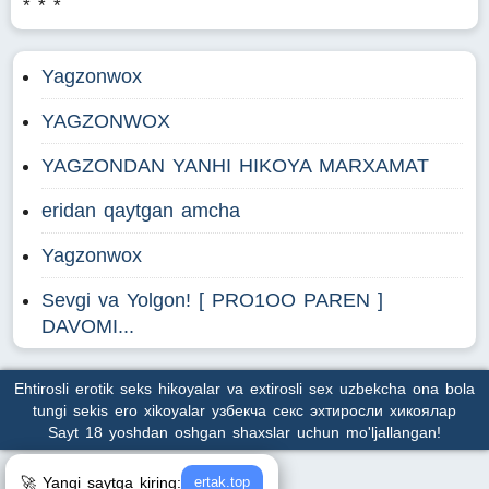
* * *
Yagzonwox
YAGZONWOX
YAGZONDAN YANHI HIKOYA MARXAMAT
eridan qaytgan amcha
Yagzonwox
Sevgi va Yolgon! [ PRO1OO PAREN ]
DAVOMI...
Ehtirosli erotik seks hikoyalar va extirosli sex uzbekcha ona bola
tungi sekis ero xikoyalar узбекча секс эхтиросли хикоялар
Sayt 18 yoshdan oshgan shaxslar uchun mo'ljallangan!
🚀 Yangi saytga kiring:
ertak.top