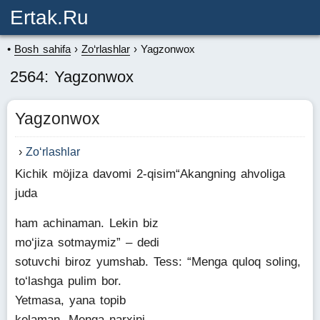
Ertak.ru
Bosh sahifa
Zo‘rlashlar
Yagzonwox
2564: Yagzonwox
Yagzonwox
Zo‘rlashlar
Kichik möjiza davomi 2-qisim“Akangning ahvoliga
juda
ham achinaman. Lekin biz
mo‘jiza sotmaymiz” – dedi
sotuvchi biroz yumshab. Tess: “Menga quloq soling,
to‘lashga pulim bor.
Yetmasa, yana topib
kelaman. Menga narxini