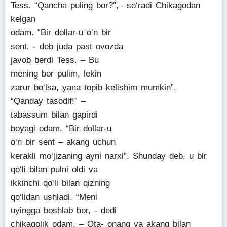
Tess. “Qancha puling bor?”,– so‘radi Chikagodan
kelgan
odam. “Bir dollar-u o‘n bir
sent, - deb juda past ovozda
javob berdi Tess. – Bu
mening bor pulim, lekin
zarur bo‘lsa, yana topib kelishim mumkin”.
“Qanday tasodif!” –
tabassum bilan gapirdi
boyagi odam. “Bir dollar-u
o‘n bir sent – akang uchun
kerakli mo‘jizaning ayni narxi”. Shunday deb, u bir
qo‘li bilan pulni oldi va
ikkinchi qo‘li bilan qizning
qo‘lidan ushladi. “Meni
uyingga boshlab bor, - dedi
chikagolik odam. – Ota- onang va akang bilan