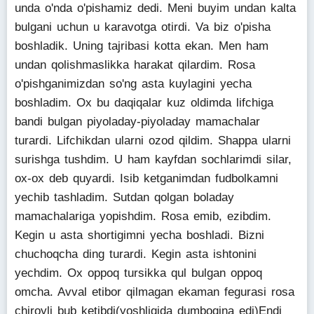
unda o'nda o'pishamiz dedi. Meni buyim undan kalta
bulgani uchun u karavotga otirdi. Va biz o'pisha
boshladik. Uning tajribasi kotta ekan. Men ham
undan qolishmaslikka harakat qilardim. Rosa
o'pishganimizdan so'ng asta kuylagini yecha
boshladim. Ox bu daqiqalar kuz oldimda lifchiga
bandi bulgan piyoladay-piyoladay mamachalar
turardi. Lifchikdan ularni ozod qildim. Shappa ularni
surishga tushdim. U ham kayfdan sochlarimdi silar,
ox-ox deb quyardi. Isib ketganimdan fudbolkamni
yechib tashladim. Sutdan qolgan boladay
mamachalariga yopishdim. Rosa emib, ezibdim.
Kegin u asta shortigimni yecha boshladi. Bizni
chuchoqcha ding turardi. Kegin asta ishtonini
yechdim. Ox oppoq tursikka qul bulgan oppoq
omcha. Avval etibor qilmagan ekaman fegurasi rosa
chiroyli bub ketibdi(yoshligida dumboqina edi)Endi