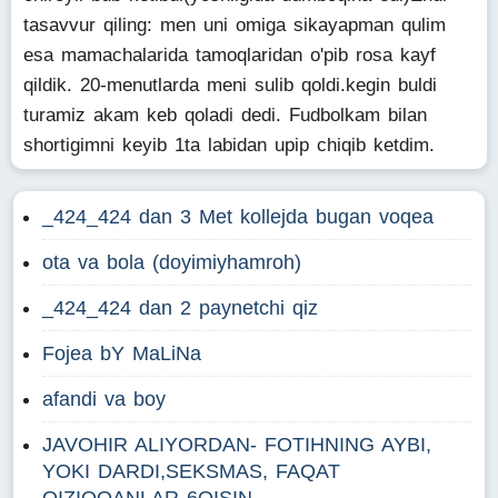
tasavvur qiling: men uni omiga sikayapman qulim
esa mamachalarida tamoqlaridan o'pib rosa kayf
qildik. 20-menutlarda meni sulib qoldi.kegin buldi
turamiz akam keb qoladi dedi. Fudbolkam bilan
shortigimni keyib 1ta labidan upip chiqib ketdim.
_424_424 dan 3 Met kollejda bugan voqea
ota va bola (doyimiyhamroh)
_424_424 dan 2 paynetchi qiz
Fojea bY MaLiNa
afandi va boy
JAVOHIR ALIYORDAN- FOTIHNING AYBI,
YOKI DARDI,SEKSMAS, FAQAT