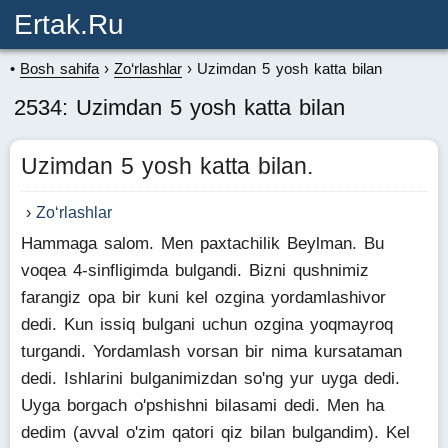
Ertak.ru
Bosh sahifa
Zo‘rlashlar
Uzimdan 5 yosh katta bilan
2534: Uzimdan 5 yosh katta bilan
Uzimdan 5 yosh katta bilan.
Zo‘rlashlar
Hammaga salom. Men paxtachilik Beylman. Bu
voqea 4-sinfligimda bulgandi. Bizni qushnimiz
farangiz opa bir kuni kel ozgina yordamlashivor
dedi. Kun issiq bulgani uchun ozgina yoqmayroq
turgandi. Yordamlash vorsan bir nima kursataman
dedi. Ishlarini bulganimizdan so'ng yur uyga dedi.
Uyga borgach o'pshishni bilasami dedi. Men ha
dedim (avval o'zim qatori qiz bilan bulgandim). Kel