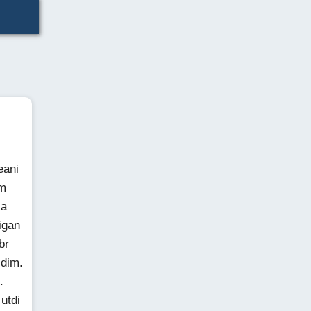
eani
im
la
igan
br
ldim.
.
utdi