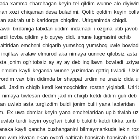
ada xamma charchagan keyin tel qildim wunne alo diyiwi
man xozi chiqaman desa buladimi. Qotib qoldim keyin bolla
dan sakrab utib karidorga chiqdim. Utirganimda chiqdi.
awdi birdaniga labidan updim indamadi i ozgina utib javob
ardi tovba qildim yib quyey didi. shune tugmasini ochib
altiridan emcheni chiqarib yumshoq yumshoq uwle bowlad
 inqillaw aralaw elmurod aka nimaya uunnee qilobsiz asta
sta jonim og'ritobsiz ay ay ay deb inqillawni bowladi uziy
 emdim kayfi keganda wunne yuzimdan qattiq tiwladi. Uz
rvordim vax blin didimda br shappat urdim ne urasiz dida ut
ladi. Jaxlim chiqib ketdi ketmoqchidim rostan yiglabdi. Utiri
i nimaya tiwlesan dedim jaxlim chiqib ketdi didim guli deb
dan uwlab asta turg'izdim buldi jonim bulli yana lablaridan
m. Ex uwa damlar keyin yana emchelaridan upib tiwlab uzi
a uwlab turdi keyin oyog'lari bukilib bukilib ketdi tikka turib
naka kayfi qancha bushanganini bilmaymankuda lekin roz
eng wim kiygan ekan oyog'i qaltirab hansirab hansirab utiri