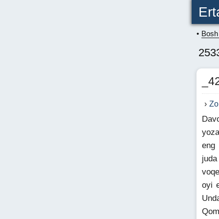
Ert
Bosh 
253
_42
Zo
Davo
yoza
eng 
juda
voqe
oyi 
Unda
Qoma