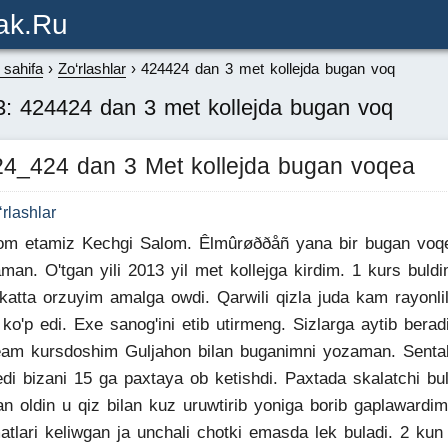
ak.ru
sahifa
Zo‘rlashlar
424424 dan 3 met kollejda bugan voq
3: 424424 dan 3 met kollejda bugan voq
4_424 dan 3 Met kollejda bugan voqea
‘rlashlar
m etamiz Kechgi Salom. Êlmûrøððåñ yana bir bugan voq
man. O'tgan yili 2013 yil met kollejga kirdim. 1 kurs buld
katta orzuyim amalga owdi. Qarwili qizla juda kam rayonli
 ko'p edi. Exe sanog'ini etib utirmeng. Sizlarga aytib berad
am kursdoshim Guljahon bilan buganimni yozaman. Senta
edi bizani 15 ga paxtaya ob ketishdi. Paxtada skalatchi bu
n oldin u qiz bilan kuz uruwtirib yoniga borib gaplawardim
tlari keliwgan ja unchali chotki emasda lek buladi. 2 kun 