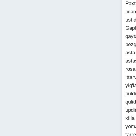
Paxt
bila
usti
Gapl
qayt
bezg
asta
asta
rosa
itta
yig'
buld
quli
updi
xill
yoma
tarr