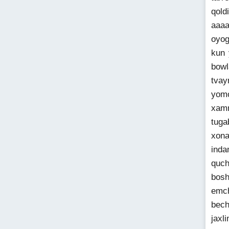
qold
aaaa
oyog
kun 
bowl
tvay
yomo
xamm
tuga
xona
inda
quch
bosh
emch
bech
jaxl