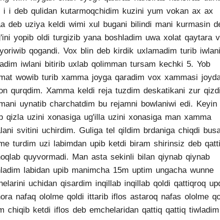
i i i deb qulidan kutarmoqchidim kuzini yum vokan ax ax
a deb uziya keldi wimi xul bugani bilindi mani kurmasin d
'ini yopib oldi turgizib yana boshladim uwa xolat qaytara v
yoriwib qogandi. Vox blin deb kirdik uxlamadim turib iwlan
adim iwlani bitirib uxlab qolimman tursam kechki 5. Yob
mat wowib turib xamma joyga qaradim vox xammasi joyd
n qurqdim. Xamma keldi reja tuzdim deskatikani zur qizd
ani uynatib charchatdim bu rejamni bowlaniwi edi. Keyin
b qizla uzini xonasiga ug'illa uzini xonasiga man xamma
lani svitini uchirdim. Guliga tel qildim brdaniga chiqdi busa
me turdim uzi labimdan upib ketdi biram shirinsiz deb qatt
oqlab quyvormadi. Man asta sekinli bilan qiynab qiynab
ladim labidan upib manimcha 15m uptim ungacha wunne
elarini uchidan qisardim inqillab inqillab qoldi qattiqroq u
ora nafaq ololme qoldi ittarib iflos astaroq nafas ololme q
im chiqib ketdi iflos deb emchelaridan qattiq qattiq tiwladim