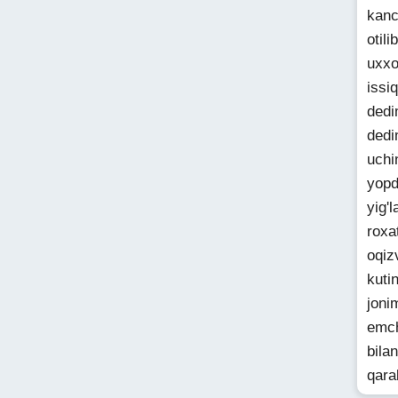
kanc
otil
uxxo
issi
dedi
dedi
uchi
yopd
yig'
roxa
oqiz
kuti
joni
emch
bila
qara