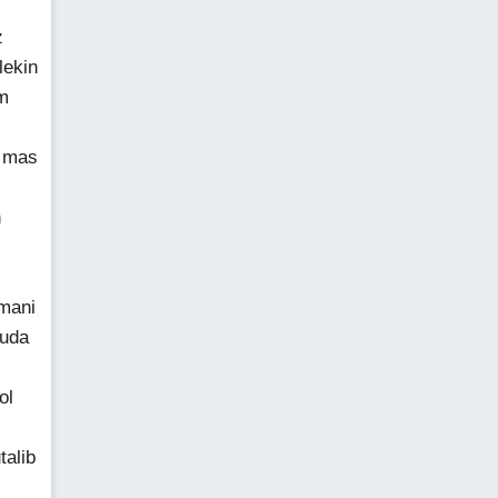
z
lekin
m
a mas
n
 mani
juda
ol
talib