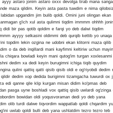
 ayyy astaro jonim astaro oxxx devolga tirab mana sanga
nde maza qildim. Keyin asta pasta tuwdim e nima qilobsi
 labidan upgandim jim bulib qoldi. Omini juni olingan ekan 
lanmagan g'ich xul asta qulimni tiqdim immmm ohhhh joni
q didi bir pas qotib qoldim e farqi yo deb dalwi tiqdim
iimmm ayyyy selkasini oldimmi deb qurqib kettib yo unaq
orini topdim lekin ozgina ne udobni ekan klitorni maza qilib
dim o da deb inqillardi mani kayfimni keltiriw uchun mayi
la chiqara bowladi keyin mani qutog'im turgan xoxlesanmi
shni dedim xa dedi keyin burugimni ichiga tiqib quydim
ngina qulini qattiq qatti qisib qisib oldi e og'riyobdi dedim
 qildir dedim xop dedida burigimni tizamgacha tuwurdi ox 
a edi qanne qile klip kurgan misan didim ko'pmas deb
dan pasga uyne boshladi vox qattiq qisib uwlardi og'zinga 
obordim bowidan oldi yoqusvoraman dedi yo deb yana
dim olib turdi dalwe tiqvordim wappatlab qoldi chqardim yu
g'ini uwlab qoldi bulli deb yana ushlatdim tezro tezro teb