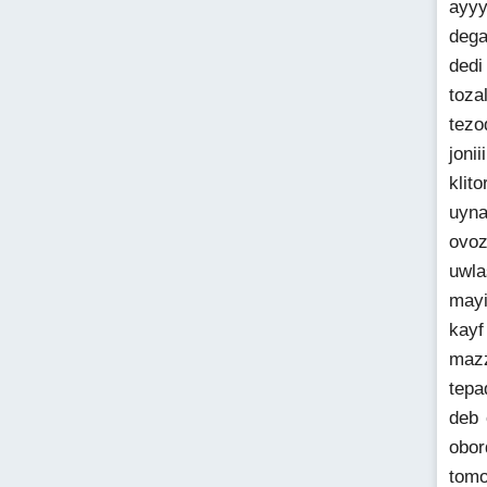
ayyy
dega
dedi
toza
tezo
joni
klit
uyna
ovoz
uwla
mayi
kayf
mazz
tepa
deb 
obor
tomo