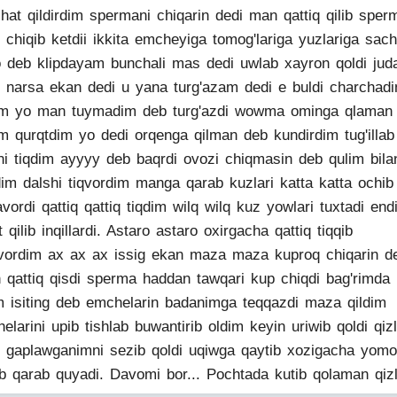
hat qildirdim spermani chiqarin dedi man qattiq qilib sper
ib chiqib ketdii ikkita emcheyiga tomog'lariga yuzlariga sach
 deb klipdayam bunchali mas dedi uwlab xayron qoldi jud
q narsa ekan dedi u yana turg'azam dedi e buldi charchad
m yo man tuymadim deb turg'azdi wowma ominga qlaman
m qurqtdim yo dedi orqenga qilman deb kundirdim tug'illab
ni tiqdim ayyyy deb baqrdi ovozi chiqmasin deb qulim bila
im dalshi tiqvordim manga qarab kuzlari katta katta ochib
lavordi qattiq qattiq tiqdim wilq wilq kuz yowlari tuxtadi end
t qilib inqillardi. Astaro astaro oxirgacha qattiq tiqqib
vordim ax ax ax issig ekan maza maza kuproq chiqarin d
n qattiq qisdi sperma haddan tawqari kup chiqdi bag'rimda
m isiting deb emchelarin badanimga teqqazdi maza qildim
elarini upib tishlab buwantirib oldim keyin uriwib qoldi qiz
n gaplawganimni sezib qoldi uqiwga qaytib xozigacha yom
b qarab quyadi. Davomi bor... Pochtada kutib qolaman qiz