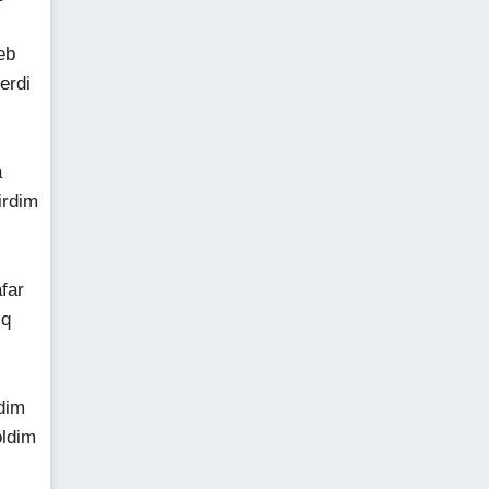
eb
erdi
i
a
irdim
far
iq
pdim
oldim