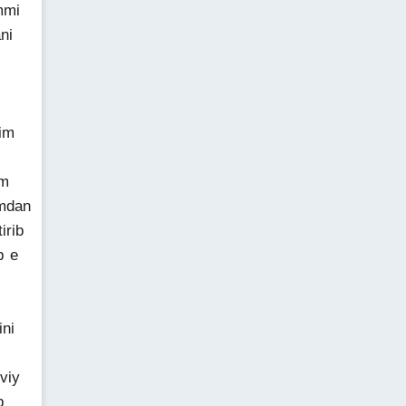
mmi
ni
im
am
imdan
irib
b e
ni
viy
b