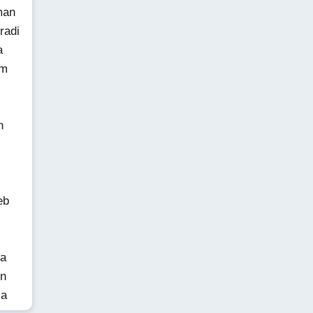
man
radi
a
im
n
i
eb
la
on
la