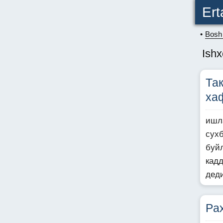
Ert
Bosh 
Ishx
Та
ха
ишл
сух
буй
кад
дед
Pax