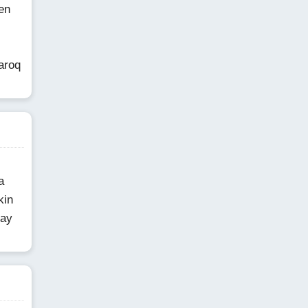
en
aroq
a
kin
day