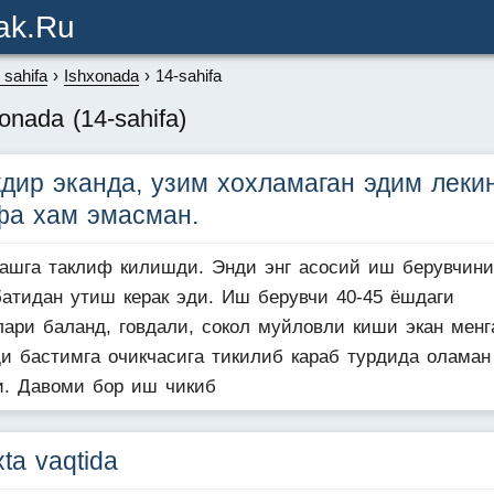
ak.ru
sahifa
Ishxonada
14-sahifa
onada (14-sahifa)
кдир эканда, узим хохламаган эдим леки
фа хам эмасман.
ашга таклиф килишди. Энди энг асосий иш берувчини
батидан утиш керак эди. Иш берувчи 40-45 ёшдаги
лари баланд, говдали, сокол муйловли киши экан менг
ди бастимга очикчасига тикилиб караб турдида оламан
и. Давоми бор иш чикиб
ta vaqtida