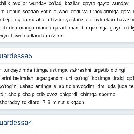
chilik ayollar wunday bo'ladi bazilari qayta qayta wunday
wim uchun soatlab yotib oliwadi dedi va tirnoqlarimga qora 
b bejirimgina suratlar chizdi oyoqlariz chiroyli ekan havasi
apti deb manga manoli qaradi mani bu qizninga g'ayri oddi
liwiyu huwomadlaridan o'zimni
yuardessa5
n tunqaydimda itimga ustimga sakrashni urgatib oldingi
larini belimdan utgazgandim uni qo'tog'i ko'timga tiraldi qo'
qo'tog'ini ushab aminga silab tiqishvoqdim itim juda juda te
rdir chalp chalp etib ovoz chiqardi ichimga sperma
sharaday to'kilardi 7 8 minut sikgach
yuardessa4