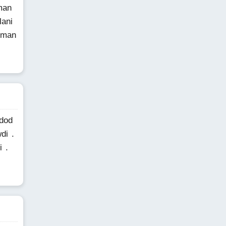
man
lani
iman
 dod
di .
i .
.