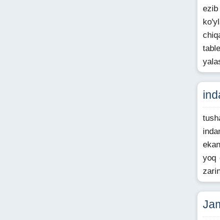
ezib
ko'y
chiq
tabl
yala
ind
tush
inda
ekan
yoq 
zari
Jam