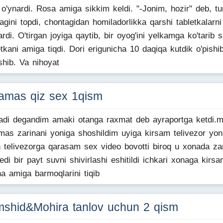
 o'ynardi. Rosa amiga sikkim keldi. "-Jonim, hozir" deb, tur
lagini topdi, chontagidan homiladorlikka qarshi tabletkalarni
ardi. O'tirgan joyiga qaytib, bir oyog'ini yelkamga ko'tarib s
etkani amiga tiqdi. Dori erigunicha 10 daqiqa kutdik o'pishi
shib. Va nihoyat
amas qiz sex 1qism
adi degandim amaki otanga raxmat deb ayraportga ketdi.
mas zarinani yoniga shoshildim uyiga kirsam telivezor yon
 telivezorga qarasam sex video bovotti biroq u xonada za
edi bir payt suvni shivirlashi eshitildi ichkari xonaga kirs
na amiga barmoqlarini tiqib
shid&Mohira tanlov uchun 2 qism