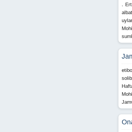
. Er
alba
uyla
Mohi
sumk
Jam
etib
soli
Haft
Mohi
Jamw
Ona