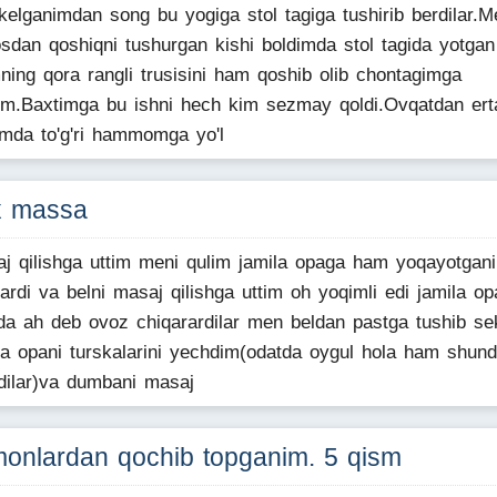
 kelganimdan song bu yogiga stol tagiga tushirib berdilar.M
sdan qoshiqni tushurgan kishi boldimda stol tagida yotgan
ning qora rangli trusisini ham qoshib olib chontagimga
im.Baxtimga bu ishni hech kim sezmay qoldi.Ovqatdan ert
imda to'g'ri hammomga yo'l
x massa
j qilishga uttim meni qulim jamila opaga ham yoqayotgani
lardi va belni masaj qilishga uttim oh yoqimli edi jamila op
da ah deb ovoz chiqarardilar men beldan pastga tushib se
la opani turskalarini yechdim(odatda oygul hola ham shun
rdilar)va dumbani masaj
onlardan qochib topganim. 5 qism