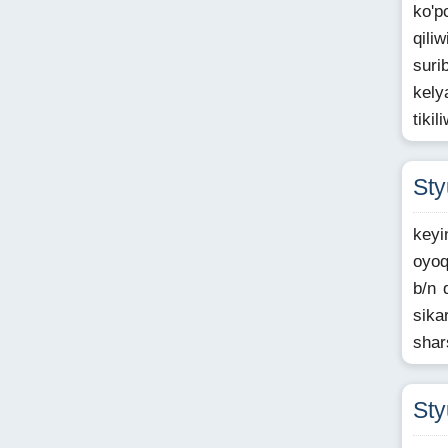
ko'p
qili
suri
kely
tiki
St
keyi
oyoq
b/n 
sika
shar
St