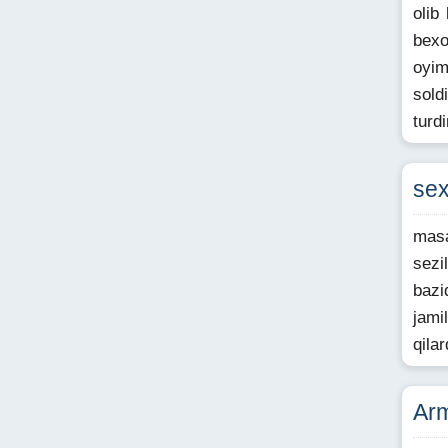
olib
bexo
oyim
sold
turd
se
masa
sezi
bazi
jami
qila
Arm