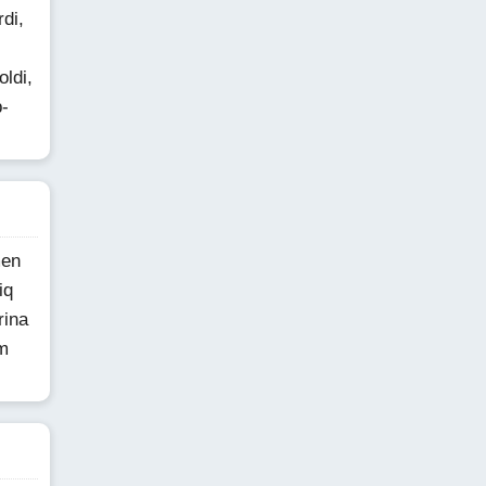
di,
oldi,
b-
men
iq
rina
am