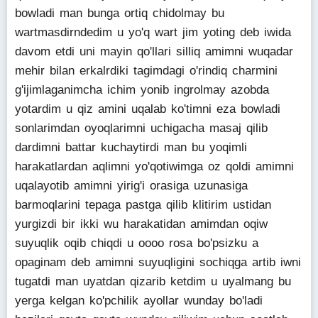
bowladi man bunga ortiq chidolmay bu
wartmasdirndedim u yo'q wart jim yoting deb iwida
davom etdi uni mayin qo'llari silliq amimni wuqadar
mehir bilan erkalrdiki tagimdagi o'rindiq charmini
g'ijimlaganimcha ichim yonib ingrolmay azobda
yotardim u qiz amini uqalab ko'timni eza bowladi
sonlarimdan oyoqlarimni uchigacha masaj qilib
dardimni battar kuchaytirdi man bu yoqimli
harakatlardan aqlimni yo'qotiwimga oz qoldi amimni
uqalayotib amimni yirig'i orasiga uzunasiga
barmoqlarini tepaga pastga qilib klitirim ustidan
yurgizdi bir ikki wu harakatidan amimdan oqiw
suyuqlik oqib chiqdi u oooo rosa bo'psizku a
opaginam deb amimni suyuqligini sochiqga artib iwni
tugatdi man uyatdan qizarib ketdim u uyalmang bu
yerga kelgan ko'pchilik ayollar wunday bo'ladi