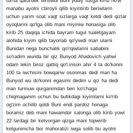
turna qatordek teriliwdi Buni jiddiy tusga kirib ho'w
manabu ayolni cbiroyli qilib kiyintirib beriwlarin
uchun yarim soat vaqt sizlarga vaqt ketdi dedi qizlar
oyoqlarini qo'lga olib mani miyiniw honasiga olib
kirib 25 daqiqa ichida bayram tugul tualetgayam
alohida kiyim qilib tayorlab qo'yiwdi man ularni
Bunidan nega bunchalik qo'rqiwlarini sababini
so'radim wunda bir qiz Bunyod Ahadovich yahwi
odam lekin biroz qattiq qo'l.inson ahir 4 ta do'konni
100 ta iwchisini bowqariw osonmas dedi man ha
Bunyod wu do'konni egasimi dedim u qiz ha dedi
man turmuw qurganimdan beri ko'chaga
chiqmaganim uchun bu butikdagi kiyimlarni ko'rib
og'zim ochilib qoldi Buni endi pardoz honaga
boramiz deb mani hawamdor salonga olib kirib yowi
22 lardagi bir ketvorgan qizga mani topwirib
kelgunimcha bor mahoratizi iwga solib bu ayolni