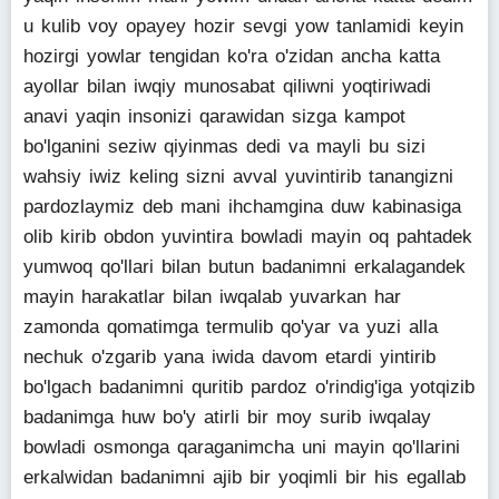
u kulib voy opayey hozir sevgi yow tanlamidi keyin
hozirgi yowlar tengidan ko'ra o'zidan ancha katta
ayollar bilan iwqiy munosabat qiliwni yoqtiriwadi
anavi yaqin insonizi qarawidan sizga kampot
bo'lganini seziw qiyinmas dedi va mayli bu sizi
wahsiy iwiz keling sizni avval yuvintirib tanangizni
pardozlaymiz deb mani ihchamgina duw kabinasiga
olib kirib obdon yuvintira bowladi mayin oq pahtadek
yumwoq qo'llari bilan butun badanimni erkalagandek
mayin harakatlar bilan iwqalab yuvarkan har
zamonda qomatimga termulib qo'yar va yuzi alla
nechuk o'zgarib yana iwida davom etardi yintirib
bo'lgach badanimni quritib pardoz o'rindig'iga yotqizib
badanimga huw bo'y atirli bir moy surib iwqalay
bowladi osmonga qaraganimcha uni mayin qo'llarini
erkalwidan badanimni ajib bir yoqimli bir his egallab