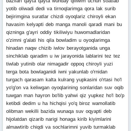
bazilari qayta qayta wunday qiliwim uchun soatlab
yotib oliwadi dedi va tirnoqlarimga qora lak surib
bejirimgina suratlar chizdi oyoqlariz chiroyli ekan
havasim kelyapti deb manga manoli qaradi mani bu
qizninga g'ayri oddiy tikiliwiyu huwomadlaridan
o'zimni g'alati his qila bowladim u oyoqlarimga
hinadan naqw chizib iwlov berayotganida unga
sinchiklab qaradim u iw jarayonida lablarini tez tez
tiwlab yutinib olar nimagadir oppoq chiroyli yuzi
terga bota bowlaganidi iwni yakunlab o'rnidan
turgach qarasam kalta kulrang yupkasini o'rtasi ho'l
yo'g'on va keliwgan oyoqlarining sonlaridan suv oqib
tuwgan man hayron bo'lib yahwi qiz yupkez ho'l bo'p
ketibdi dedim u ha hichqisi yo'q biroz wamollatib
olibman wekilli bazida wunaqa suv oqyapti deb
hijolatdan qizarib narigi honaga kirib kiyimlarini
almawtirib chiqdi va sochlarimni yuvib turmaklab