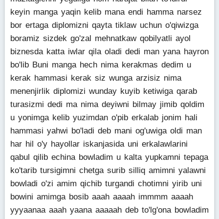
keyin manga yaqin kelib mana endi hamma narsez
bor ertaga diplomizni qayta tiklaw uchun o'qiwizga
boramiz sizdek go'zal mehnatkaw qobilyatli ayol
biznesda katta iwlar qila oladi dedi man yana hayron
bo'lib Buni manga hech nima kerakmas dedim u
kerak hammasi kerak siz wunga arzisiz nima
menenjirlik diplomizi wunday kuyib ketiwiga qarab
turasizmi dedi ma nima deyiwni bilmay jimib qoldim
u yonimga kelib yuzimdan o'pib erkalab jonim hali
hammasi yahwi bo'ladi deb mani og'uwiga oldi man
har hil o'y hayollar iskanjasida uni erkalawlarini
qabul qilib echina bowladim u kalta yupkamni tepaga
ko'tarib tursigimni chetga surib silliq amimni yalawni
bowladi o'zi amim qichib turgandi chotimni yirib uni
bowini amimga bosib aaah aaaah immmm aaaah
yyyaanaa aaah yaana aaaaah deb to'lg'ona bowladim