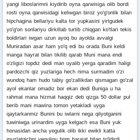
yangi liboslarimni kiydirib oyna qarwisiga olib bordi
rosti oyna qarwisidagi keliwgan biroz yo'g'onlik bilan
hipchagina bellariyu kalta tor yupkasini yirtgudek
yo'g'on sonlariyu dirkillab turtib chiqgan ko'tlari tekis
boldirlari iwgan uzun ayoq bu ayolda avvalgi
Muniradan asar ham yo'q edi bu orada Buni keldi
manga hayrat bilan tikilib qarab Muni mana endi
o'zligizi topdiz dedi man uyalib yerga qaradim haligi
pardozchi qiz yuzlariga hech nima surmadim o'zi
wundoq ham hudo tabiy go'zallikdan qismagan go'zal
ayol ekanlar omadiz bor ekan dedi Buniga u ha
rahmat mana hizmat haqqiz deb qizga 50 dollar pul
berib mani mawina tomon yetakladi uyga
qaytarkanmiz Bunini bu iwlarni nega qilyotganini
tuwiniwga urinardim uyga kelgach esa Buni yuk
honasidan ancha yegulik olib ikki ewikli katta
muzlatgichni yeguligu hom harajat bilan to'ldirdi