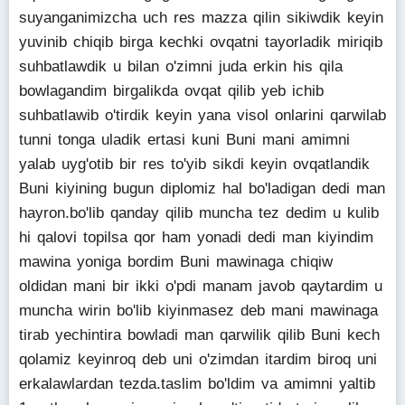
suyanganimizcha uch res mazza qilin sikiwdik keyin
yuvinib chiqib birga kechki ovqatni tayorladik miriqib
suhbatlawdik u bilan o'zimni juda erkin his qila
bowlagandim birgalikda ovqat qilib yeb ichib
suhbatlawib o'tirdik keyin yana visol onlarini qarwilab
tunni tonga uladik ertasi kuni Buni mani amimni
yalab uyg'otib bir res to'yib sikdi keyin ovqatlandik
Buni kiyining bugun diplomiz hal bo'ladigan dedi man
hayron.bo'lib qanday qilib muncha tez dedim u kulib
hi qalovi topilsa qor ham yonadi dedi man kiyindim
mawina yoniga bordim Buni mawinaga chiqiw
oldidan mani bir ikki o'pdi manam javob qaytardim u
muncha wirin bo'lib kiyinmasez deb mani mawinaga
tirab yechintira bowladi man qarwilik qilib Buni kech
qolamiz keyinroq deb uni o'zimdan itardim biroq uni
erkalawlardan tezda.taslim bo'ldim va amimni yaltib