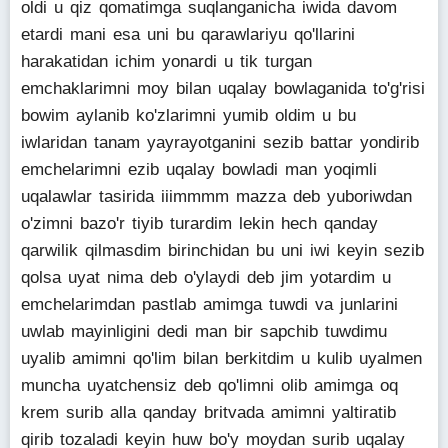
oldi u qiz qomatimga suqlanganicha iwida davom
etardi mani esa uni bu qarawlariyu qo'llarini
harakatidan ichim yonardi u tik turgan
emchaklarimni moy bilan uqalay bowlaganida to'g'risi
bowim aylanib ko'zlarimni yumib oldim u bu
iwlaridan tanam yayrayotganini sezib battar yondirib
emchelarimni ezib uqalay bowladi man yoqimli
uqalawlar tasirida iiimmmm mazza deb yuboriwdan
o'zimni bazo'r tiyib turardim lekin hech qanday
qarwilik qilmasdim birinchidan bu uni iwi keyin sezib
qolsa uyat nima deb o'ylaydi deb jim yotardim u
emchelarimdan pastlab amimga tuwdi va junlarini
uwlab mayinligini dedi man bir sapchib tuwdimu
uyalib amimni qo'lim bilan berkitdim u kulib uyalmen
muncha uyatchensiz deb qo'limni olib amimga oq
krem surib alla qanday britvada amimni yaltiratib
qirib tozaladi keyin huw bo'y moydan surib uqalay