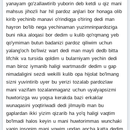
yanayam go'zallawtirib yuborin deb ketdi u qiz mani
mahsus jihozli har hil pardoz anjlari bor honaga olib
kirib yechinib manavi o'rindiqga o'tiring dedi man
hayron bo'lib nega yechinaman yuzimninpardoziga
buni nika aloqasi bor dedim u kulib qo'rqmang yeb
qo'ymiman butun badanizi pardoz qiliwim uchun
yalang'och bo'liwiz wart dedi man mayli dedb bitta
lifchik va tursida qoldim u bularniyam yechin dedi
man biroz iymanib haligi wartmasdir dedim u gap
nimadaligini sezdi wekilli kulib opa hijolat bo'lmang
sizni yuvintirib uyer bu yerizi tozalab pardozlaw
mani vazifam tozalanmaganz uchun uyalyapsizmi
huwtorizga wu yoqsa kerakda bazi erkaklar
wunaqasini yoqtiriwadi dedi jilmayib man bu
gaplardan ikki yizim qizarib ha yo'q haligi vaqtim
bo'lmadi halos keyin u mani huwtorimmas wunchaki
yaqin insonim mani yowim undan ancha katta dedim