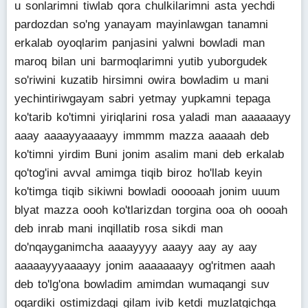
u sonlarimni tiwlab qora chulkilarimni asta yechdi
pardozdan so'ng yanayam mayinlawgan tanamni
erkalab oyoqlarim panjasini yalwni bowladi man
maroq bilan uni barmoqlarimni yutib yuborgudek
so'riwini kuzatib hirsimni owira bowladim u mani
yechintiriwgayam sabri yetmay yupkamni tepaga
ko'tarib ko'timni yiriqlarini rosa yaladi man aaaaaayy
aaay aaaayyaaaayy immmm mazza aaaaah deb
ko'timni yirdim Buni jonim asalim mani deb erkalab
qo'tog'ini avval amimga tiqib biroz ho'llab keyin
ko'timga tiqib sikiwni bowladi ooooaah jonim uuum
blyat mazza oooh ko'tlarizdan torgina ooa oh oooah
deb inrab mani inqillatib rosa sikdi man
do'nqayganimcha aaaayyyy aaayy aay ay aay
aaaaayyyaaaayy jonim aaaaaaayy og'ritmen aaah
deb to'lg'ona bowladim amimdan wumaqangi suv
oqardiki ostimizdagi gilam ivib ketdi muzlatgichga