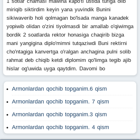
1 sotlar chamasi mawina kapo'ti ustida turiga olib
miriqib siktirdim keyin yana yuvindik Bunini
sikiwaverib holi qolmagan bo'lsada manga kanadek
yopiwib olidan o'zini tiyolmasdi bir amallab o'qiwimga
bordik 2 soatlarda rektor honasiga chaqirib bizga
mani yangigina diplo'mimni tutqaziwdi Buni rektirni
cho'ntagiga kanvertga o'ralgan anchagina pulni solib
rahmat deb chiqib ketdi diplomim qo'limga tegib ajib
hislar og'uwida uyga qaytdim. Davomi bo
Armonlardan qochib topganim.6 qism
Armonlardan qochib topganim. 7 qism
Armonlardan qochib topganim.3 qism
Armonlardan qochib topganim. 4 qism