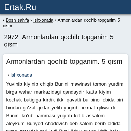
Ertak.ru
Bosh sahifa
Ishxonada
Armonlardan qochib topganim 5
qism
2972: Armonlardan qochib topganim 5
qism
Armonlardan qochib topganim. 5 qism
Ishxonada
Yuvinib kiyinib chiqib Bunini mawinasi tomon yurdim
birga wahar markazidagi qandaydir katta kiyim
kechak butigiga kirdik ikki qavatli bu bino icbida biri
biridan go'zal qizlar yelib yugirib hizmat qiliwardi
Bunini ko'rib hammasi yugirib kelib assalom
aleykum Bunyod Ahadovich deb salom berib oldida