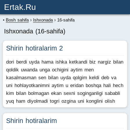
Ertak.ru
Bosh sahifa
Ishxonada
16-sahifa
Ishxonada (16-sahifa)
Shirin hotiralarim 2
dori berdi uyda hama ishka ketkandi biz nargiz bilan
qoldik uwanda unga ochigini aytim men
kasalmasman sen bilan uyda qolgim keldi deb va
uni hohlayotkanimni aytim u eridan boshqa hali hech
kim bilan bolmagan ekan sexni soginganligi sababli
yuq ham diyolmadi togri ozgina uni konglini olish
Shirin hotiralarim