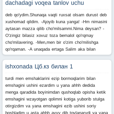
dachadagi voqea tanlov uchu
deb qo'ydim.Shunaqa vaqti ruxsat olsam durust deb
xushomad qildim. -Ajoyib kuna yanga! -Hm nimasini
aytasan mazza qilib cho'milsammi.Nima deysan? -
O'zingiz bilasiz xovuz toza bemalol qo'rqmay
cho'milavering. -Men,men bir o'zim cho'milishga
qo'rqaman. -A unaqada ertaga Salim aka bilan
ishxonada Цб.кз билан 1
turdi men emshaklarini ezip bormoqlarim bilan
emshagini ushini ezardim u yana ahhh dedida
menga qaradida boyinimdan qushoqlab opisha ketik
emshagini wzayotgan qolimni kotiga yuborib stulga
otirgizdim va yana emshagini ezib ushini soriy
boshladim u asta ahhh ayyy dib tovlanarydi va yana