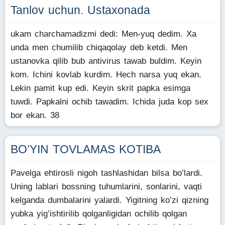
Tanlov uchun. Ustaxonada
ukam charchamadizmi dedi: Men-yuq dedim. Xa
unda men chumilib chiqaqolay deb ketdi. Men
ustanovka qilib bub antivirus tawab buldim. Keyin
kom. Ichini kovlab kurdim. Hech narsa yuq ekan.
Lekin pamit kup edi. Keyin skrit papka esimga
tuwdi. Papkalni ochib tawadim. Ichida juda kop sex
bor ekan. 38
BO’YIN TOVLAMAS KOTIBA
Pavelga ehtirosli nigoh tashlashidan bilsa bo’lardi.
Uning lablari bossning tuhumlarini, sonlarini, vaqti
kelganda dumbalarini yalardi. Yigitning ko’zi qizning
yubka yig’ishtirilib qolganligidan ochilib qolgan