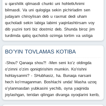
u qarshilik qilmasdi chunki uni hohletkAnimi
bilmasdi. Va uni qulogiga sekin pichirladim sen
judayam chiroylisan deb u raxmat dedi uham
qucholadi sekin labiga labimi yaqinlashtirsam voy
dib yuzini torti biz dostmiz deb. Shunda biroz jim
turdimda qatiq qucholsb ozimga tortim va ustiga
BO’YIN TOVLAMAS KOTIBA
-Shou? Qanaqa shou?! -Men seni ko’z oldingda
o’zimni o’zim qoniqtirishim mumkin. Ko’rishni
hohlaysanmi? - SHubhasiz, ha. Bunaqa narsani
hech ko’rmaganman. Boshlachi unda! Masha uzoq
o’ylanmasdan yubkasini yechib, oyna yaqinida
joylashgan, teridan qilingan divanga oyoqlarini kerib,