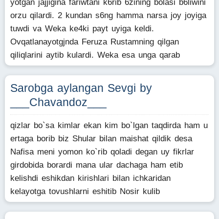
yotgan jajjigina fariwtani k6rib 6zining bolasi b6liwini
orzu qilardi. 2 kundan s6ng hamma narsa joy joyiga
tuwdi va Weka ke4ki payt uyiga keldi.
Ovqatlanayotgjnda Feruza Rustamning qilgan
qiliqlarini aytib kulardi. Weka esa unga qarab
Sarobga aylangan Sevgi by
___Chavandoz___
qizlar bo`sa kimlar ekan kim bo`lgan taqdirda ham u
ertaga borib biz Shular bilan maishat qildik desa
Nafisa meni yomon ko`rib qoladi degan uy fikrlar
girdobida borardi mana ular dachaga ham etib
kelishdi eshikdan kirishlari bilan ichkaridan
kelayotga tovushlarni eshitib Nosir kulib