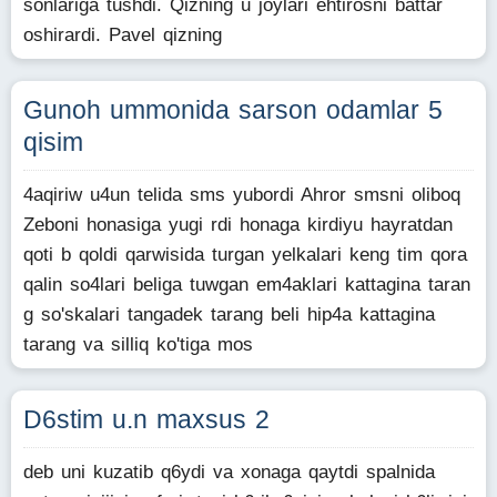
sonlariga tushdi. Qizning u joylari ehtirosni battar
oshirardi. Pavel qizning
Gunoh ummonida sarson odamlar 5
qisim
4aqiriw u4un telida sms yubordi Ahror smsni oliboq
Zeboni honasiga yugi rdi honaga kirdiyu hayratdan
qoti b qoldi qarwisida turgan yelkalari keng tim qora
qalin so4lari beliga tuwgan em4aklari kattagina taran
g so'skalari tangadek tarang beli hip4a kattagina
tarang va silliq ko'tiga mos
D6stim u.n maxsus 2
deb uni kuzatib q6ydi va xonaga qaytdi spalnida