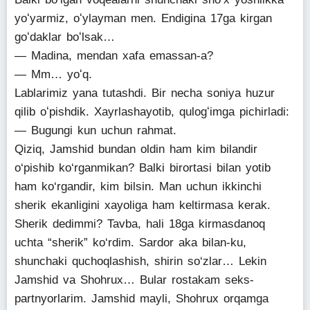
yoʻyarmiz, oʻylayman men. Endigina 17ga kirgan
goʻdaklar boʻlsak…
— Madina, mendan xafa emassan-a?
— Mm… yoʻq.
Lablarimiz yana tutashdi. Bir necha soniya huzur
qilib oʻpishdik. Xayrlashayotib, qulogʻimga pichirladi:
— Bugungi kun uchun rahmat.
Qiziq, Jamshid bundan oldin ham kim bilandir
o‘pishib ko‘rganmikan? Balki birortasi bilan yotib
ham ko‘rgandir, kim bilsin. Man uchun ikkinchi
sherik ekanligini xayoliga ham keltirmasa kerak.
Sherik dedimmi? Tavba, hali 18ga kirmasdanoq
uchta “sherik” ko‘rdim. Sardor aka bilan-ku,
shunchaki quchoqlashish, shirin so‘zlar… Lekin
Jamshid va Shohrux… Bular rostakam seks-
partnyorlarim. Jamshid mayli, Shohrux orqamga