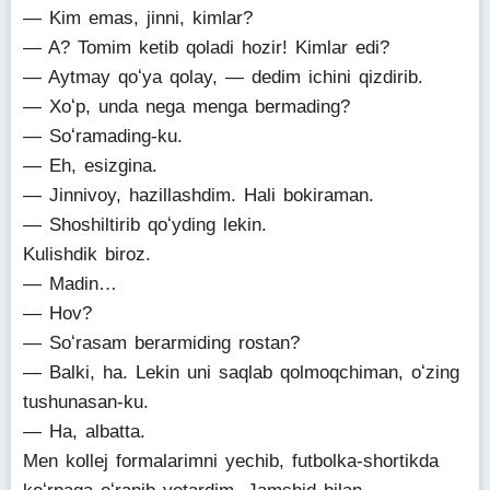
— Kim emas, jinni, kimlar?
— A? Tomim ketib qoladi hozir! Kimlar edi?
— Aytmay qoʻya qolay, — dedim ichini qizdirib.
— Xoʻp, unda nega menga bermading?
— Soʻramading-ku.
— Eh, esizgina.
— Jinnivoy, hazillashdim. Hali bokiraman.
— Shoshiltirib qoʻyding lekin.
Kulishdik biroz.
— Madin…
— Hov?
— Soʻrasam berarmiding rostan?
— Balki, ha. Lekin uni saqlab qolmoqchiman, oʻzing
tushunasan-ku.
— Ha, albatta.
Men kollej formalarimni yechib, futbolka-shortikda