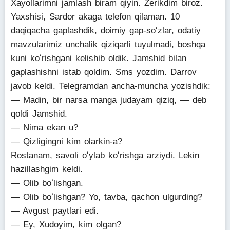
Xayollarimni jamlash biram qiyin. Zerikdim biroz.
Yaxshisi, Sardor akaga telefon qilaman. 10
daqiqacha gaplashdik, doimiy gap-soʻzlar, odatiy
mavzularimiz unchalik qiziqarli tuyulmadi, boshqa
kuni koʻrishgani kelishib oldik. Jamshid bilan
gaplashishni istab qoldim. Sms yozdim. Darrov
javob keldi. Telegramdan ancha-muncha yozishdik:
— Madin, bir narsa manga judayam qiziq, — deb
qoldi Jamshid.
— Nima ekan u?
— Qizligingni kim olarkin-a?
Rostanam, savoli oʻylab koʻrishga arziydi. Lekin
hazillashgim keldi.
— Olib boʻlishgan.
— Olib boʻlishgan? Yo, tavba, qachon ulgurding?
— Avgust paytlari edi.
— Ey, Xudoyim, kim olgan?