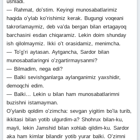
ushladi.
— Rahmat, doʻstim. Keyingi munosabatlarimiz
haqida oʻylab koʻrishimiz kerak. Bugungi voqeani
takrorlamaymiz, deb va’da bergan bilan ertagayoq
barchasini esdan chiqaramiz. Lekin doim shunday
ish qilolmaymiz. Ikki oʻt orasidamiz, menimcha.
— Toʻgʻri aytasan. Aytgancha, Sardor bilan
munosabatlaringni oʻzgartirmaysanmi?
— Bilmadim, nega edi?
— Balki sevishganlarga aylanganimiz yaxshidir,
demoqchi edim.
— Balki… Lekin u bilan ham munosabatlarimni
buzishni istamayman.
Oʻylanib qoldim oʻzimcha: sevgan yigitim boʻla turib,
ikkitasi bilan yotib ulgurdim-a? Shohrux bilan-ku,
mayli, lekin Jamshid bilan xohlab qildim-ku. Sardor
aka ham kimlar bilandir yotib yurar balki. Oʻzimni