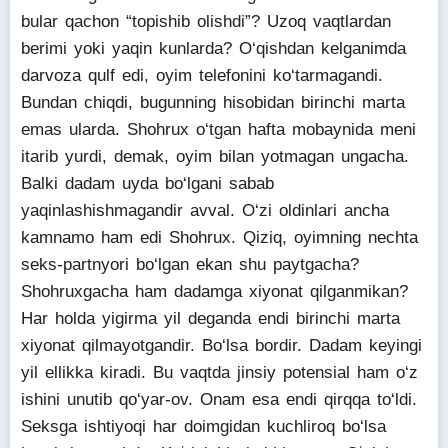
bular qachon “topishib olishdi”? Uzoq vaqtlardan
berimi yoki yaqin kunlarda? O‘qishdan kelganimda
darvoza qulf edi, oyim telefonini ko‘tarmagandi.
Bundan chiqdi, bugunning hisobidan birinchi marta
emas ularda. Shohrux o‘tgan hafta mobaynida meni
itarib yurdi, demak, oyim bilan yotmagan ungacha.
Balki dadam uyda bo‘lgani sabab
yaqinlashishmagandir avval. O‘zi oldinlari ancha
kamnamo ham edi Shohrux. Qiziq, oyimning nechta
seks-partnyori bo‘lgan ekan shu paytgacha?
Shohruxgacha ham dadamga xiyonat qilganmikan?
Har holda yigirma yil deganda endi birinchi marta
xiyonat qilmayotgandir. Bo‘lsa bordir. Dadam keyingi
yil ellikka kiradi. Bu vaqtda jinsiy potensial ham o‘z
ishini unutib qo‘yar-ov. Onam esa endi qirqqa to‘ldi.
Seksga ishtiyoqi har doimgidan kuchliroq bo‘lsa