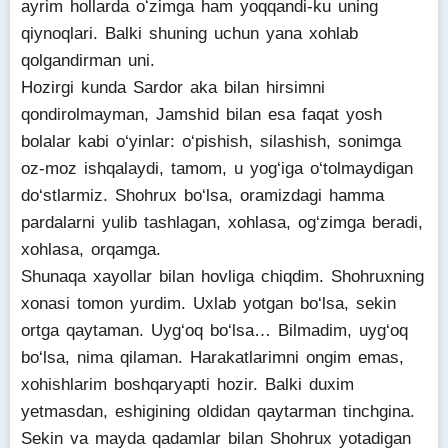
ayrim hollarda oʻzimga ham yoqqandi-ku uning
qiynoqlari. Balki shuning uchun yana xohlab
qolgandirman uni.
Hozirgi kunda Sardor aka bilan hirsimni
qondirolmayman, Jamshid bilan esa faqat yosh
bolalar kabi o‘yinlar: o‘pishish, silashish, sonimga
oz-moz ishqalaydi, tamom, u yog‘iga o‘tolmaydigan
do‘stlarmiz. Shohrux bo‘lsa, oramizdagi hamma
pardalarni yulib tashlagan, xohlasa, og‘zimga beradi,
xohlasa, orqamga.
Shunaqa xayollar bilan hovliga chiqdim. Shohruxning
xonasi tomon yurdim. Uxlab yotgan bo‘lsa, sekin
ortga qaytaman. Uyg‘oq bo‘lsa… Bilmadim, uyg‘oq
bo‘lsa, nima qilaman. Harakatlarimni ongim emas,
xohishlarim boshqaryapti hozir. Balki duxim
yetmasdan, eshigining oldidan qaytarman tinchgina.
Sekin va mayda qadamlar bilan Shohrux yotadigan