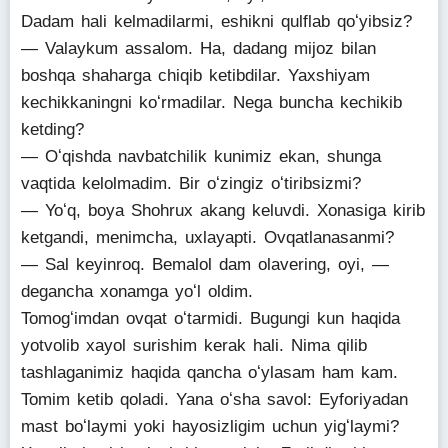
Dadam hali kelmadilarmi, eshikni qulflab qoʻyibsiz?
— Valaykum assalom. Ha, dadang mijoz bilan
boshqa shaharga chiqib ketibdilar. Yaxshiyam
kechikkaningni koʻrmadilar. Nega buncha kechikib
ketding?
— Oʻqishda navbatchilik kunimiz ekan, shunga
vaqtida kelolmadim. Bir oʻzingiz oʻtiribsizmi?
— Yoʻq, boya Shohrux akang keluvdi. Xonasiga kirib
ketgandi, menimcha, uxlayapti. Ovqatlanasanmi?
— Sal keyinroq. Bemalol dam olavering, oyi, —
degancha xonamga yoʻl oldim.
Tomogʻimdan ovqat oʻtarmidi. Bugungi kun haqida
yotvolib xayol surishim kerak hali. Nima qilib
tashlaganimiz haqida qancha oʻylasam ham kam.
Tomim ketib qoladi. Yana oʻsha savol: Eyforiyadan
mast boʻlaymi yoki hayosizligim uchun yigʻlaymi?