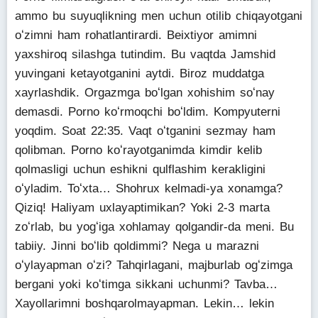
ammo bu suyuqlikning men uchun otilib chiqayotgani
oʻzimni ham rohatlantirardi. Beixtiyor amimni
yaxshiroq silashga tutindim. Bu vaqtda Jamshid
yuvingani ketayotganini aytdi. Biroz muddatga
xayrlashdik. Orgazmga boʻlgan xohishim soʻnay
demasdi. Porno koʻrmoqchi boʻldim. Kompyuterni
yoqdim. Soat 22:35. Vaqt oʻtganini sezmay ham
qolibman. Porno koʻrayotganimda kimdir kelib
qolmasligi uchun eshikni qulflashim kerakligini
oʻyladim. Toʻxta… Shohrux kelmadi-ya xonamga?
Qiziq! Haliyam uxlayaptimikan? Yoki 2-3 marta
zoʻrlab, bu yogʻiga xohlamay qolgandir-da meni. Bu
tabiiy. Jinni boʻlib qoldimmi? Nega u marazni
oʻylayapman oʻzi? Tahqirlagani, majburlab ogʻzimga
bergani yoki koʻtimga sikkani uchunmi? Tavba…
Xayollarimni boshqarolmayapman. Lekin… lekin