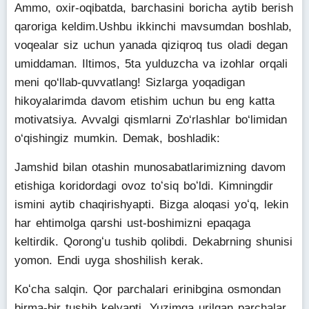
Ammo, oxir-oqibatda, barchasini boricha aytib berish
qaroriga keldim.Ushbu ikkinchi mavsumdan boshlab,
voqealar siz uchun yanada qiziqroq tus oladi degan
umiddaman. Iltimos, 5ta yulduzcha va izohlar orqali
meni qo‘llab-quvvatlang! Sizlarga yoqadigan
hikoyalarimda davom etishim uchun bu eng katta
motivatsiya. Avvalgi qismlarni Zo‘rlashlar bo‘limidan
o‘qishingiz mumkin. Demak, boshladik:
Jamshid bilan otashin munosabatlarimizning davom
etishiga koridordagi ovoz toʻsiq boʻldi. Kimningdir
ismini aytib chaqirishyapti. Bizga aloqasi yoʻq, lekin
har ehtimolga qarshi ust-boshimizni epaqaga
keltirdik. Qorongʻu tushib qolibdi. Dekabrning shunisi
yomon. Endi uyga shoshilish kerak.
Koʻcha salqin. Qor parchalari erinibgina osmondan
birma-bir tushib kelyapti. Yuzimga urilgan parchalar