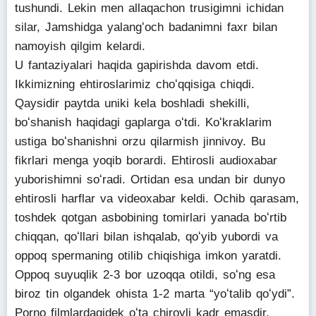
tushundi. Lekin men allaqachon trusigimni ichidan
silar, Jamshidga yalangʻoch badanimni faxr bilan
namoyish qilgim kelardi.
U fantaziyalari haqida gapirishda davom etdi.
Ikkimizning ehtiroslarimiz choʻqqisiga chiqdi.
Qaysidir paytda uniki kela boshladi shekilli,
boʻshanish haqidagi gaplarga oʻtdi. Koʻkraklarim
ustiga boʻshanishni orzu qilarmish jinnivoy. Bu
fikrlari menga yoqib borardi. Ehtirosli audioxabar
yuborishimni soʻradi. Ortidan esa undan bir dunyo
ehtirosli harflar va videoxabar keldi. Ochib qarasam,
toshdek qotgan asbobining tomirlari yanada boʻrtib
chiqqan, qoʻllari bilan ishqalab, qoʻyib yubordi va
oppoq spermaning otilib chiqishiga imkon yaratdi.
Oppoq suyuqlik 2-3 bor uzoqqa otildi, soʻng esa
biroz tin olgandek ohista 1-2 marta “yoʻtalib qoʻydi”.
Porno filmlardagidek oʻta chiroyli kadr emasdir,