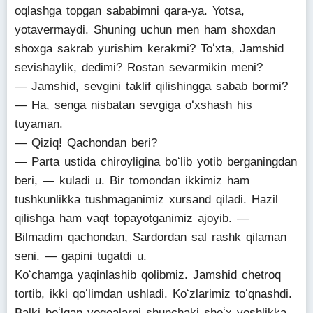
oqlashga topgan sababimni qara-ya. Yotsa,
yotavermaydi. Shuning uchun men ham shoxdan
shoxga sakrab yurishim kerakmi? Toʻxta, Jamshid
sevishaylik, dedimi? Rostan sevarmikin meni?
— Jamshid, sevgini taklif qilishingga sabab bormi?
— Ha, senga nisbatan sevgiga oʻxshash his
tuyaman.
— Qiziq! Qachondan beri?
— Parta ustida chiroyligina boʻlib yotib berganingdan
beri, — kuladi u. Bir tomondan ikkimiz ham
tushkunlikka tushmaganimiz xursand qiladi. Hazil
qilishga ham vaqt topayotganimiz ajoyib. —
Bilmadim qachondan, Sardordan sal rashk qilaman
seni. — gapini tugatdi u.
Koʻchamga yaqinlashib qolibmiz. Jamshid chetroq
tortib, ikki qoʻlimdan ushladi. Koʻzlarimiz toʻqnashdi.
Balki boʻlgan voqealarni shunchaki shoʻx yoshlikka