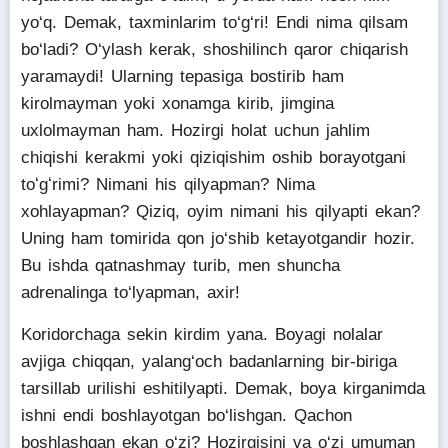
yo‘q. Demak, taxminlarim to‘g‘ri! Endi nima qilsam
bo‘ladi? O‘ylash kerak, shoshilinch qaror chiqarish
yaramaydi! Ularning tepasiga bostirib ham
kirolmayman yoki xonamga kirib, jimgina
uxlolmayman ham. Hozirgi holat uchun jahlim
chiqishi kerakmi yoki qiziqishim oshib borayotgani
toʻgʻrimi? Nimani his qilyapman? Nima
xohlayapman? Qiziq, oyim nimani his qilyapti ekan?
Uning ham tomirida qon jo‘shib ketayotgandir hozir.
Bu ishda qatnashmay turib, men shuncha
adrenalinga to‘lyapman, axir!
Koridorchaga sekin kirdim yana. Boyagi nolalar
avjiga chiqqan, yalang‘och badanlarning bir-biriga
tarsillab urilishi eshitilyapti. Demak, boya kirganimda
ishni endi boshlayotgan bo‘lishgan. Qachon
boshlashgan ekan o‘zi? Hozirgisini va o‘zi umuman