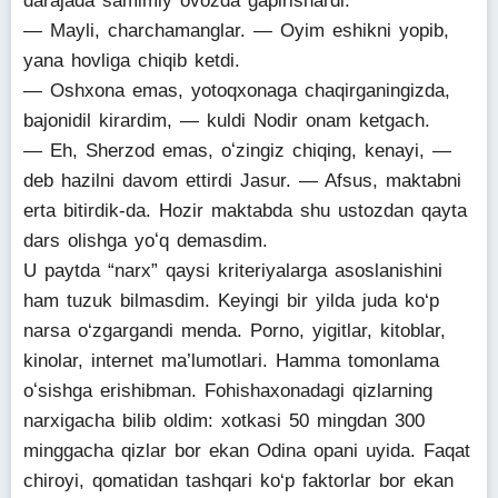
darajada samimiy ovozda gapirishardi.
— Mayli, charchamanglar. — Oyim eshikni yopib,
yana hovliga chiqib ketdi.
— Oshxona emas, yotoqxonaga chaqirganingizda,
bajonidil kirardim, — kuldi Nodir onam ketgach.
— Eh, Sherzod emas, oʻzingiz chiqing, kenayi, —
deb hazilni davom ettirdi Jasur. — Afsus, maktabni
erta bitirdik-da. Hozir maktabda shu ustozdan qayta
dars olishga yoʻq demasdim.
U paytda “narx” qaysi kriteriyalarga asoslanishini
ham tuzuk bilmasdim. Keyingi bir yilda juda ko‘p
narsa o‘zgargandi menda. Porno, yigitlar, kitoblar,
kinolar, internet ma’lumotlari. Hamma tomonlama
oʻsishga erishibman. Fohishaxonadagi qizlarning
narxigacha bilib oldim: xotkasi 50 mingdan 300
minggacha qizlar bor ekan Odina opani uyida. Faqat
chiroyi, qomatidan tashqari ko‘p faktorlar bor ekan