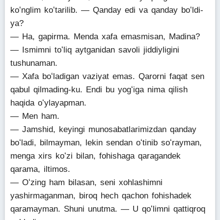
koʻnglim koʻtarilib. — Qanday edi va qanday boʻldi-
ya?
— Ha, gapirma. Menda xafa emasmisan, Madina?
— Ismimni toʻliq aytganidan savoli jiddiyligini
tushunaman.
— Xafa boʻladigan vaziyat emas. Qarorni faqat sen
qabul qilmading-ku. Endi bu yogʻiga nima qilish
haqida oʻylayapman.
— Men ham.
— Jamshid, keyingi munosabatlarimizdan qanday
boʻladi, bilmayman, lekin sendan oʻtinib soʻrayman,
menga xirs koʻzi bilan, fohishaga qaragandek
qarama, iltimos.
— Oʻzing ham bilasan, seni xohlashimni
yashirmaganman, biroq hech qachon fohishadek
qaramayman. Shuni unutma. — U qoʻlimni qattiqroq