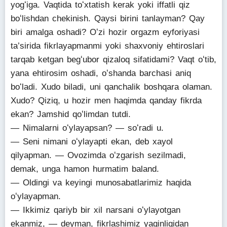
yogʻiga. Vaqtida toʻxtatish kerak yoki iffatli qiz
boʻlishdan chekinish. Qaysi birini tanlayman? Qay
biri amalga oshadi? Oʻzi hozir orgazm eyforiyasi
ta’sirida fikrlayapmanmi yoki shaxvoniy ehtiroslari
tarqab ketgan begʻubor qizaloq sifatidami? Vaqt oʻtib,
yana ehtirosim oshadi, oʻshanda barchasi aniq
boʻladi. Xudo biladi, uni qanchalik boshqara olaman.
Xudo? Qiziq, u hozir men haqimda qanday fikrda
ekan? Jamshid qoʻlimdan tutdi.
— Nimalarni oʻylayapsan? — soʻradi u.
— Seni nimani oʻylayapti ekan, deb xayol
qilyapman. — Ovozimda oʻzgarish sezilmadi,
demak, unga hamon hurmatim baland.
— Oldingi va keyingi munosabatlarimiz haqida
oʻylayapman.
— Ikkimiz qariyb bir xil narsani oʻylayotgan
ekanmiz, — deyman, fikrlashimiz yaqinligidan