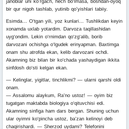
janoblar uni koʻrgach, hech bo‘lmasa, boshdan-oyoq
bir qur nigoh tashlab, yutinib qoʻyishlari tabiiy.
Esimda… O‘tgan yili, yoz kunlari… Tushlikdan keyin
xonamda uxlab yotardim. Darvoza taqillashidan
uyg‘ondim. Lekin o‘rnimdan qo‘zg‘alib, borib
darvozani ochishga o‘lgudek erinyapman. Baxtimga
onam shu atrofda ekan, kelib darvozani ochdi.
Akamning biz bilan bir ko‘chada yashaydigan ikkita
sinfdosh do‘sti kelgan ekan.
— Kelinglar, yigitlar, tinchlikmi? — ularni qarshi oldi
onam.
— Assalomu alaykum, Ra’no ustoz! — oyim biz
tugatgan maktabda biologiya o‘qituvchisi edi.
Akamning sinfiga ham dars bergan. Shuning uchun
ular oyimni ko‘pincha ustoz, ba’zan kelinoyi deb
chaqirishardi. — Sherzod uydami? Telefonini