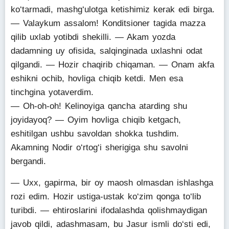
ko‘tarmadi, mashg‘ulotga ketishimiz kerak edi birga.
— Valaykum assalom! Konditsioner tagida mazza
qilib uxlab yotibdi shekilli. — Akam yozda
dadamning uy ofisida, salqinginada uxlashni odat
qilgandi. — Hozir chaqirib chiqaman. — Onam akfa
eshikni ochib, hovliga chiqib ketdi. Men esa
tinchgina yotaverdim.
— Oh-oh-oh! Kelinoyiga qancha atarding shu
joyidayoq? — Oyim hovliga chiqib ketgach,
eshitilgan ushbu savoldan shokka tushdim.
Akamning Nodir o‘rtog‘i sherigiga shu savolni
bergandi.
— Uxx, gapirma, bir oy maosh olmasdan ishlashga
rozi edim. Hozir ustiga-ustak ko‘zim qonga to‘lib
turibdi. — ehtiroslarini ifodalashda qolishmaydigan
javob qildi, adashmasam, bu Jasur ismli do‘sti edi,