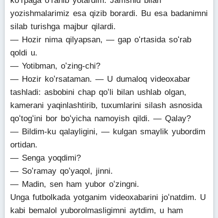
koʻrpaga oʻranib yotardim. Jamshid bilan
yozishmalarimiz esa qizib borardi. Bu esa badanimni
silab turishga majbur qilardi.
— Hozir nima qilyapsan, — gap oʻrtasida soʻrab
qoldi u.
— Yotibman, oʻzing-chi?
— Hozir koʻrsataman. — U dumaloq videoxabar
tashladi: asbobini chap qoʻli bilan ushlab olgan,
kamerani yaqinlashtirib, tuxumlarini silash asnosida
qoʻtogʻini bor boʻyicha namoyish qildi. — Qalay?
— Bildim-ku qalayligini, — kulgan smaylik yubordim
ortidan.
— Senga yoqdimi?
— Soʻramay qoʻyaqol, jinni.
— Madin, sen ham yubor oʻzingni.
Unga futbolkada yotganim videoxabarini joʻnatdim. U
kabi bemalol yuborolmasligimni aytdim, u ham