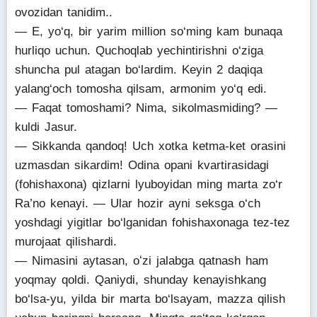
ovozidan tanidim..
— E, yo‘q, bir yarim million so‘ming kam bunaqa
hurliqo uchun. Quchoqlab yechintirishni o‘ziga
shuncha pul atagan bo‘lardim. Keyin 2 daqiqa
yalang‘och tomosha qilsam, armonim yo‘q edi.
— Faqat tomoshami? Nima, sikolmasmiding? —
kuldi Jasur.
— Sikkanda qandoq! Uch xotka ketma-ket orasini
uzmasdan sikardim! Odina opani kvartirasidagi
(fohishaxona) qizlarni lyuboyidan ming marta zo‘r
Ra’no kenayi. — Ular hozir ayni seksga o‘ch
yoshdagi yigitlar bo‘lganidan fohishaxonaga tez-tez
murojaat qilishardi.
— Nimasini aytasan, oʻzi jalabga qatnash ham
yoqmay qoldi. Qaniydi, shunday kenayishkang
bo‘lsa-yu, yilda bir marta bo‘lsayam, mazza qilish