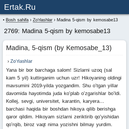
Ertak.ru
Bosh sahifa
Zo‘rlashlar
Madina 5-qism by kemosabe13
2769: Madina 5-qism by kemosabe13
Madina, 5-qism (by Kemosabe_13)
Zo‘rlashlar
Yana bir bor barchaga salom! Sizlarni uzoq (sal
kam 5 yil) kuttirganim uchun uzr! Hikoyaning oldingi
mavsumini 2019-yilda yozgandim. Shu oʻtgan yillar
davomida hayotimda juda koʻplab oʻzgarishlar boʻldi.
Kollej, sevgi, universitet, karantin, karyera…
barchasi haqida bir boshdan hikoya qilib berishga
qaror qildim. Hikoyam sizlarni zeriktirib qoʻyishidan
qoʻrqib, biroz vaqt nima yozishni bilmay yurdim.