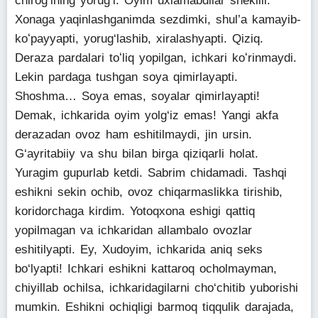
chirogʻining yorugʻi. Oyim uxlamabdilar shekilli.
Xonaga yaqinlashganimda sezdimki, shul’a kamayib-
koʻpayyapti, yorug‘lashib, xiralashyapti. Qiziq.
Deraza pardalari toʻliq yopilgan, ichkari koʻrinmaydi.
Lekin pardaga tushgan soya qimirlayapti.
Shoshma… Soya emas, soyalar qimirlayapti!
Demak, ichkarida oyim yolg‘iz emas! Yangi akfa
derazadan ovoz ham eshitilmaydi, jin ursin.
G‘ayritabiiy va shu bilan birga qiziqarli holat.
Yuragim gupurlab ketdi. Sabrim chidamadi. Tashqi
eshikni sekin ochib, ovoz chiqarmaslikka tirishib,
koridorchaga kirdim. Yotoqxona eshigi qattiq
yopilmagan va ichkaridan allambalo ovozlar
eshitilyapti. Ey, Xudoyim, ichkarida aniq seks
bo‘lyapti! Ichkari eshikni kattaroq ocholmayman,
chiyillab ochilsa, ichkaridagilarni cho‘chitib yuborishi
mumkin. Eshikni ochiqligi barmoq tiqqulik darajada,