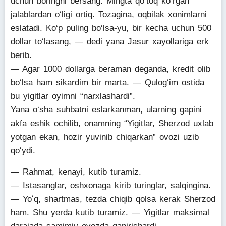
uchun boringni bersang. Mingta qo‘toq ko‘rgan
jalablardan o‘ligi ortiq. Tozagina, oqbilak xonimlarni
eslatadi. Ko‘p puling bo‘lsa-yu, bir kecha uchun 500
dollar to‘lasang, — dedi yana Jasur xayollariga erk
berib.
— Agar 1000 dollarga beraman deganda, kredit olib
bo‘lsa ham sikardim bir marta. — Qulog‘im ostida
bu yigitlar oyimni “narxlashardi”.
Yana oʻsha suhbatni eslarkanman, ularning gapini
akfa eshik ochilib, onamning “Yigitlar, Sherzod uxlab
yotgan ekan, hozir yuvinib chiqarkan” ovozi uzib
qoʻydi.
— Rahmat, kenayi, kutib turamiz.
— Istasanglar, oshxonaga kirib turinglar, salqingina.
— Yoʻq, shartmas, tezda chiqib qolsa kerak Sherzod
ham. Shu yerda kutib turamiz. — Yigitlar maksimal