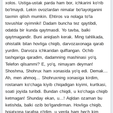
xolos. Ustiga-ustak parda ham bor, ichkarini ko‘rib
bo‘lmaydi. Lekin ovozlardan nimalar bo‘layotganini
taxmin qilish mumkin. Ehtiros va nolaga to‘la
tovushlar oyimniki! Dadam buncha tez qaytibdi,
odatda bir kunda qaytmasdi. Yo tavba, balki
qaytmagandir. Buni aniqlash kerak. Ming tahlikada,
ohistalik bilan hovliga chiqib, darvozaxonaga qarab
yurdim. Darvoza ichkaridan qulflangan. Ochib
tashqariga qaradim, dadamning mashinasi yo‘q.
Telefon qilsammi? E, yo‘q, nimayam deyman!
Shoshma, Shohrux ham xonasida yo‘q edi. Demak…
Ah, men ahmoq… Shohruxning xonasiga kirdim,
rostanam ko‘chaga kiyib chiqadigan kiyimi, kurtkasi,
soati joyida turibdi. Bundan chiqdi, u ko‘chaga chiqib
ketmagan! Shunday ekan, u…! Aqldan ozaman bu
ketishda, balki ozib bo‘lgandirman. Hovliga chiqib,
hojatxona tarafga o‘tdim, u yerda ham hech kim