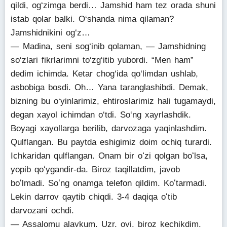
qildi, og‘zimga berdi… Jamshid ham tez orada shuni
istab qolar balki. O‘shanda nima qilaman?
Jamshidnikini og‘z…
— Madina, seni sog‘inib qolaman, — Jamshidning
so‘zlari fikrlarimni to‘zg‘itib yubordi. “Men ham”
dedim ichimda. Ketar chog‘ida qo‘limdan ushlab,
asbobiga bosdi. Oh… Yana taranglashibdi. Demak,
bizning bu o‘yinlarimiz, ehtiroslarimiz hali tugamaydi,
degan xayol ichimdan o‘tdi. So‘ng xayrlashdik.
Boyagi xayollarga berilib, darvozaga yaqinlashdim.
Qulflangan. Bu paytda eshigimiz doim ochiq turardi.
Ichkaridan qulflangan. Onam bir oʻzi qolgan boʻlsa,
yopib qoʻygandir-da. Biroz taqillatdim, javob
boʻlmadi. Soʻng onamga telefon qildim. Koʻtarmadi.
Lekin darrov qaytib chiqdi. 3-4 daqiqa oʻtib
darvozani ochdi.
— Assalomu alaykum. Uzr, oyi, biroz kechikdim.