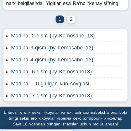
narx belgilashda. Yigitlar esa Ra’no “kenayisi”ning
1
2
Madina, 2-qism (by Kemosabe_13)
Madina 3-qism (by Kemosabe_13)
Madina 4-qism (by Kemosabe_13)
Madina, 6-qism (by Kemosabe13)
Madina... Tug‘ulgan kun sovg‘asi.
Madina, 7-qism (by Kemosabe13)
Ehtirosli erotik seks hikoyalar va extirosli sex uzbekcha ona bola
tungi sekis ero xikoyalar узбекча секс эхтиросли хикоялар
Sayt 18 yoshdan oshgan shaxslar uchun mo'ljallangan!