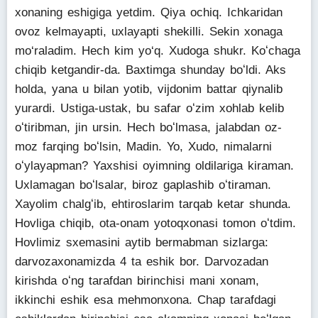
xonaning eshigiga yetdim. Qiya ochiq. Ichkaridan
ovoz kelmayapti, uxlayapti shekilli. Sekin xonaga
mo‘raladim. Hech kim yo‘q. Xudoga shukr. Koʻchaga
chiqib ketgandir-da. Baxtimga shunday boʻldi. Aks
holda, yana u bilan yotib, vijdonim battar qiynalib
yurardi. Ustiga-ustak, bu safar oʻzim xohlab kelib
oʻtiribman, jin ursin. Hech boʻlmasa, jalabdan oz-
moz farqing boʻlsin, Madin. Yo, Xudo, nimalarni
oʻylayapman? Yaxshisi oyimning oldilariga kiraman.
Uxlamagan boʻlsalar, biroz gaplashib oʻtiraman.
Xayolim chalgʻib, ehtiroslarim tarqab ketar shunda.
Hovliga chiqib, ota-onam yotoqxonasi tomon oʻtdim.
Hovlimiz sxemasini aytib bermabman sizlarga:
darvozaxonamizda 4 ta eshik bor. Darvozadan
kirishda oʻng tarafdan birinchisi mani xonam,
ikkinchi eshik esa mehmonxona. Chap tarafdagi