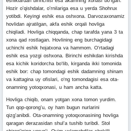
eshiklardan birinchisi esa akamning xonasi boʻlgan.
Hozir oʻqishdalar, oʻrnilariga esa u yerda Shohrux
yotibdi. Keyingi eshik esa oshxona. Darvozaxonamiz
hovlidan ajratilgan, akfa eshik orqali hovliga
chiqiladi. Hovliga chiqqanda, chap tarafda yana 3 ta
xona qad rostlagan. Hovlining eng burchagidagi
uchinchi eshik hojatxona va hammom. O‘rtadagi
eshik esa yozgi oshxona. Birinchi eshikdan kirishda
esa kichik koridorcha bo‘lib, kirganda ikki tomonida
eshik bor: chap tomondagi eshik dadamning shinam
va kattagina uy ofislari, o‘ng tomondagisi esa ota-
onamning yotoqxonasi, u ham ancha katta.
Hovliga chiqib, onam yotgan xona tomon yurdim.
Tun qop-qorongʻu, oy ham bugun nurlarini
qizgʻanibdi. Ota-onamning yotoqxonasining hovliga
qaragan derazasidan shul’a tushib turibdi. Stol