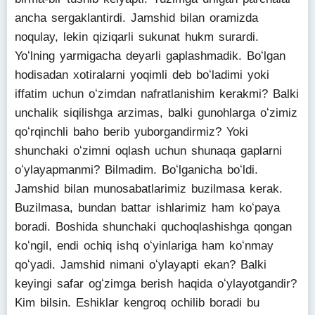
ancha sergaklantirdi. Jamshid bilan oramizda
noqulay, lekin qiziqarli sukunat hukm surardi.
Yoʻlning yarmigacha deyarli gaplashmadik. Boʻlgan
hodisadan xotiralarni yoqimli deb boʻladimi yoki
iffatim uchun oʻzimdan nafratlanishim kerakmi? Balki
unchalik siqilishga arzimas, balki gunohlarga oʻzimiz
qoʻrqinchli baho berib yuborgandirmiz? Yoki
shunchaki oʻzimni oqlash uchun shunaqa gaplarni
oʻylayapmanmi? Bilmadim. Boʻlganicha boʻldi.
Jamshid bilan munosabatlarimiz buzilmasa kerak.
Buzilmasa, bundan battar ishlarimiz ham koʻpaya
boradi. Boshida shunchaki quchoqlashishga qongan
koʻngil, endi ochiq ishq oʻyinlariga ham koʻnmay
qoʻyadi. Jamshid nimani oʻylayapti ekan? Balki
keyingi safar ogʻzimga berish haqida oʻylayotgandir?
Kim bilsin. Eshiklar kengroq ochilib boradi bu