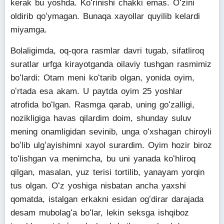
kerak bu yoshda. Koʻrinishi chakki emas. Oʻzini
oldirib qoʻymagan. Bunaqa xayollar quyilib kelardi
miyamga.
Bolaligimda, oq-qora rasmlar davri tugab, sifatliroq
suratlar urfga kirayotganda oilaviy tushgan rasmimiz
boʻlardi: Otam meni koʻtarib olgan, yonida oyim,
oʻrtada esa akam. U paytda oyim 25 yoshlar
atrofida boʻlgan. Rasmga qarab, uning goʻzalligi,
nozikligiga havas qilardim doim, shunday suluv
mening onamligidan sevinib, unga oʻxshagan chiroyli
boʻlib ulgʻayishimni xayol surardim. Oyim hozir biroz
toʻlishgan va menimcha, bu uni yanada koʻhliroq
qilgan, masalan, yuz terisi tortilib, yanayam yorqin
tus olgan. Oʻz yoshiga nisbatan ancha yaxshi
qomatda, istalgan erkakni esidan ogʻdirar darajada
desam mubolagʻa boʻlar, lekin seksga ishqiboz