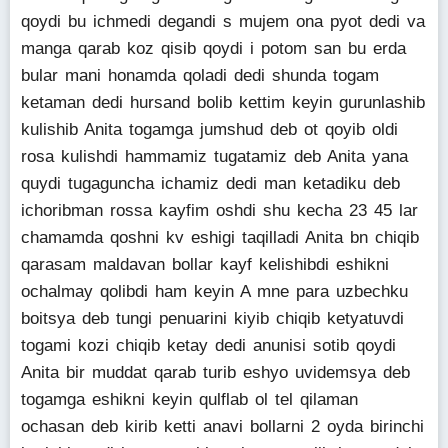
qoydi bu ichmedi degandi s mujem ona pyot dedi va
manga qarab koz qisib qoydi i potom san bu erda
bular mani honamda qoladi dedi shunda togam
ketaman dedi hursand bolib kettim keyin gurunlashib
kulishib Anita togamga jumshud deb ot qoyib oldi
rosa kulishdi hammamiz tugatamiz deb Anita yana
quydi tugaguncha ichamiz dedi man ketadiku deb
ichoribman rossa kayfim oshdi shu kecha 23 45 lar
chamamda qoshni kv eshigi taqilladi Anita bn chiqib
qarasam maldavan bollar kayf kelishibdi eshikni
ochalmay qolibdi ham keyin A mne para uzbechku
boitsya deb tungi penuarini kiyib chiqib ketyatuvdi
togami kozi chiqib ketay dedi anunisi sotib qoydi
Anita bir muddat qarab turib eshyo uvidemsya deb
togamga eshikni keyin qulflab ol tel qilaman
ochasan deb kirib ketti anavi bollarni 2 oyda birinchi