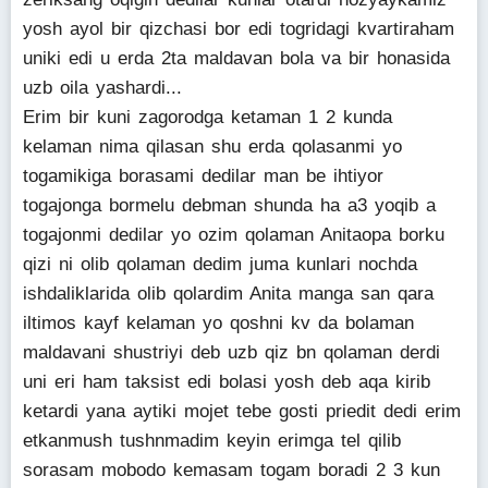
yosh ayol bir qizchasi bor edi togridagi kvartiraham
uniki edi u erda 2ta maldavan bola va bir honasida
uzb oila yashardi...
Erim bir kuni zagorodga ketaman 1 2 kunda
kelaman nima qilasan shu erda qolasanmi yo
togamikiga borasami dedilar man be ihtiyor
togajonga bormelu debman shunda ha a3 yoqib a
togajonmi dedilar yo ozim qolaman Anitaopa borku
qizi ni olib qolaman dedim juma kunlari nochda
ishdaliklarida olib qolardim Anita manga san qara
iltimos kayf kelaman yo qoshni kv da bolaman
maldavani shustriyi deb uzb qiz bn qolaman derdi
uni eri ham taksist edi bolasi yosh deb aqa kirib
ketardi yana aytiki mojet tebe gosti priedit dedi erim
etkanmush tushnmadim keyin erimga tel qilib
sorasam mobodo kemasam togam boradi 2 3 kun