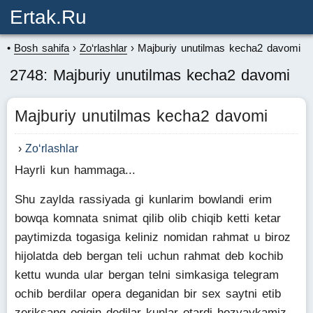
Ertak.ru
Bosh sahifa
Zo‘rlashlar
Majburiy unutilmas kecha2 davomi
2748: Majburiy unutilmas kecha2 davomi
Majburiy unutilmas kecha2 davomi
Zo‘rlashlar
Hayrli kun hammaga...
Shu zaylda rassiyada gi kunlarim bowlandi erim
bowqa komnata snimat qilib olib chiqib ketti ketar
paytimizda togasiga keliniz nomidan rahmat u biroz
hijolatda deb bergan teli uchun rahmat deb kochib
kettu wunda ular bergan telni simkasiga telegram
ochib berdilar opera deganidan bir sex saytni etib
zeriksang oqigin dedilar kunlar otardi hozyaykamiz