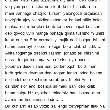
qilaman dedi kulib uzbechka qiynadimi deb kuldim
yoq yoq posli dusha deb kirib ketti 1 soatla otib
mani vannaga chaqirdi kirsam yalongoch orqasidan
qovig'ida ajoyib chizilgan rasmlar badani silliq holda
shokda edim tursikni berib tashavor popal bolasan
deb qovoq uyib manga bunaqa qilma tushindim uniki
katta dur nu Erin normalniy mujik dedi bolgan ishlani
hammasini aytib berdim kegin kofe ichib uhladik ....
Anita togamga tursikni rasmini jonatib tel qilishimi
soradi kegin togamga yana kelsen yo bunga
yotaman desen sani buni zorlamoqchi boldi man
kirib qoldim deyman dedi togam ladno ladno bolshe
ne budet deb kechirim sorab qoydi telni Anita
ozindan kor endi boshqa sikmedi sani deb kulib
hammasiga biz ayokkar chidemiz hafa bolma man
aytmiman hechkimga dedi ......
Bu kunlarni eslab yozib sal engil tortyapman tilak va