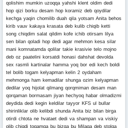
qolishim mumkin uzoqqa yahshi klent oldim dedi
hop qizi borku desam hop koramiz deb qoydilar
kechga yaqin chomilib duah qila yotsam Anita behos
kirib vauv kakaya krasata deb kulib chiqib ketti
song chiqdim salat qildim kofe ichib otirsam lilya
sen bilan qoladi hop dedi agar mehmon kesa silar
mani komnatamda qolilar takie krasivie telo mojno
deb oz paatelini korsatdi honasi dahshat devolda
sex rasmli kartinalar hamma yoq bor edi kech boldi
tel bolib togam kelyapman kelin 2 oydaham
mehmonga ham kemadilar shunga ozim kelyapman
dedilar yoq hijolat qilmang qorqmiman desam man
qorqaman bormasam jiyan hechyoq habar olmadizmi
deydida dedi kegin keldilar tayyor KFS ul bullar
shirinliklar olib kelibdi shunda Anita biz bilan birga
otirdi chtota ne hvataet dedi va shampan va viskiy
olib chiqdi togamga bu bizga bu Milaga deb stolga