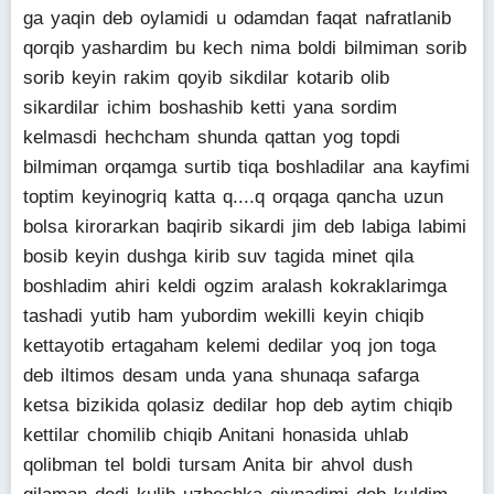
ga yaqin deb oylamidi u odamdan faqat nafratlanib
qorqib yashardim bu kech nima boldi bilmiman sorib
sorib keyin rakim qoyib sikdilar kotarib olib
sikardilar ichim boshashib ketti yana sordim
kelmasdi hechcham shunda qattan yog topdi
bilmiman orqamga surtib tiqa boshladilar ana kayfimi
toptim keyinogriq katta q....q orqaga qancha uzun
bolsa kirorarkan baqirib sikardi jim deb labiga labimi
bosib keyin dushga kirib suv tagida minet qila
boshladim ahiri keldi ogzim aralash kokraklarimga
tashadi yutib ham yubordim wekilli keyin chiqib
kettayotib ertagaham kelemi dedilar yoq jon toga
deb iltimos desam unda yana shunaqa safarga
ketsa bizikida qolasiz dedilar hop deb aytim chiqib
kettilar chomilib chiqib Anitani honasida uhlab
qolibman tel boldi tursam Anita bir ahvol dush