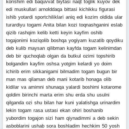
korishim edi baquvvat biytasi naqt toglik kuyov dek
edi muskullari arnolddaqa bittasi kichikku figurasi
ishib yotardi sportchiliklari aniq edi kozim oldida ular
turardiyu togami Anita bilan kozi toqnashganini eslab
qizib rashqim kelib ketti keyin kayfim oshib
togajonimi koziqolib boshqa yogiyam kuzatib qoydiku
deb kulib maysan qilibman kayfda togam kelinimdan
deb bir quchoqlab olgan da butkul ozimi topshirib
bolgandim kayfim oshsa yotgim kelardi yo doim
ichirib erim sikkanigami bilmadim togam bugun bir
man mas qilaman deb mani kotarib honaga olib
kidilar va amimni shunaqa yalardi boshimi kotarome
qoldim birinchi marta erim shu erda shu usulni
qilganda ozi shu bilan har kuni yalatishga urinardim
lekin togam rasa ustasi ekan ohiri boshanib
yubordim togajon sizi ham qiynadimmi a deb sekin
asboblarini ushab sora boshladim hechkim 50 yosh