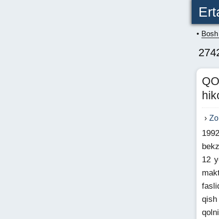
Ert
Bosh 
2742
QO
hik
Zo
1992
bekz
12 y
makt
fasl
qish
qoln