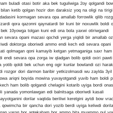
ham buladi otasi botir aka bek tuguliwiga 2oy qolgandi bo
 bilan ketib qolgan hozir don daraksiz yoq na oligi na tirigi
dadasini kormagan sevara opa amallab forrowlik qilib rozg
izardi qora qazonni qaynatardi bir kuni bir noxuwlik boldi 
 bek 10yowga tolgan kuni edi ona bola yaxwi otiriwgandi
an sevara opani mazasi qochdi yerga yiqildi bir amallab oz
iriwdi doktorga oboriwdi ammo endi kech edi sevara opani
ati qolmagan qoni kamayib ketgan yetmaganiga saxr ham
di endi sevara opa zorga iw qladgan bolib qoldi oxiri pawti
a yotib qoldi bek uchun eng ogir kunlar bowlandi ozi harak
rdi rozgor dori darmon baribir yetkizolmasdi wu zaylda 3yil 
owa ariqni boyida mowina yuvayotgandi yuvib ham boldi p
 kech ham bolib qolgandi chelagini kotarib uyiga bordi onas
li yanada yomonlawgan edi balnitsaga oboriwdi kasali
ayyotganini dorilar vaqtida beriliwi kerelgini aytdi bow vra
 qowimcha bir qancha dori yozib berdi uyiga keliwdi dorila
lgan varoq bor aptekaham bor ammo bita muammo pul yo