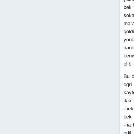
bek 
soka
mara
qold
yord
dard
beri
olib
Bu o
ogri
kayf
ikki
-bek
bek
-ha 
odil