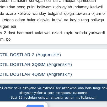
2dost hamasini sotiwgan edi bu ahmoqlar qamoqdan
nimizdan song pulni boliwamiz db oylab indamay ketiwdi
da ozaro keliwuv wunday bolgandi qolga tuwiwsa oljani oli
b ketgan odam bular ciqiwini kutiwi va keyin teng boliwga
wilgan edi
as 2 dost hammani uxlatiwdi ozlari kayfu sofoda yuriwardi
omi bo
OTIL DOSTLAR 2 (AngrenskiY)
OTIL DOSTLAR 3QISM (AngrenskiY)
OTIL DOSTLAR 4QISM (AngrenskiY)
osli erotik seks hikoyalar va extirosli sex uzbekcha ona bola tungi sek
xikoyalar узбекча секс эхтиросли хикоялар
Sayt 18 yoshdan oshgan shaxslar uchun mo'ljallangan!