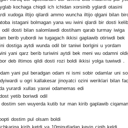
yglab kochaga chiqdi ich ichidan xorsinib yglardi otasini
rdi xudoga iltijo qilardi ammo wuncha iltijo qlgani bilan bir
toba istagani bolmagan yana wu iwini qlardi bir dosti keli
i odil dosti bilan salomlawdi dostiham qarab turmay iwiga
am berib yubordi iw tugagach ikkisi gaplawib otiriwdi bek
ini dostiga aytdi wunda odil bir taniwi borlgini u yordam
wini yani qarz berib turiwini aytdi bek meni wu odamni old
 bor deb iltimos qildi dosti rozi boldi ikkisi yolga tuwiwdi .
dam yani pul beradgan odam ni ismi sobir odamlar uni so
 dyiwardi u ogri kallakesar jinoyatci ozini weriklari bilan fa
da yurardi xullas yaxwi odamemas edi
 dost yetib boriwdi odil
 dostim sen wuyerda kutib tur man kirib gaplawib ciqama
bopti dostim pul olsam boldi
 ichkariga kirib ketdi va 10minutladan keyin ciqib keldi