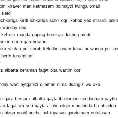
tim kiraver man ketmasam bolmaydi iwinga omad
 ketdi
ichkariga kirdi ichkarida sobir ogri kabob yeb otirardi bekn
b wunday dedi
 kel otir manda gaping borekan dosting aytdi
sekin otirib gap bowladi
aka sizdan pul sorab keludim onam kasallar wunga pul ke
 berib turolmismi
r
rz albatta beraman faqat bita wartim bor
nday wart aytganizi qilaman nima dsangiz wu aka
r
n qarz bersam albatta qaytarib olaman sendanham qaytib
an faqat wu sen qaytara olmaslgin mumkinda bu ahvolda
n bizga qowil ancha pul topasan qarziniham qutulasan