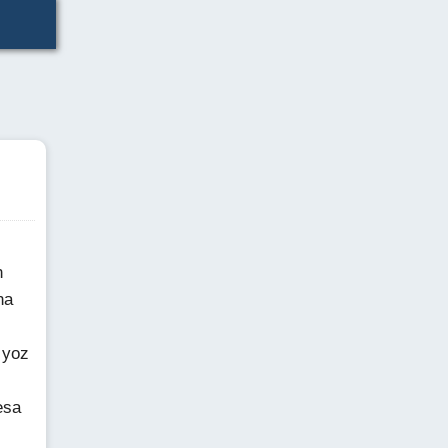
n
na
 yoz
esa