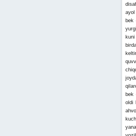
disa
ayol
bek 
yurg
kuni
bird
kelt
quvv
chiq
joyd
qila
bek 
oldi
ahvo
kuch
yana
yozi