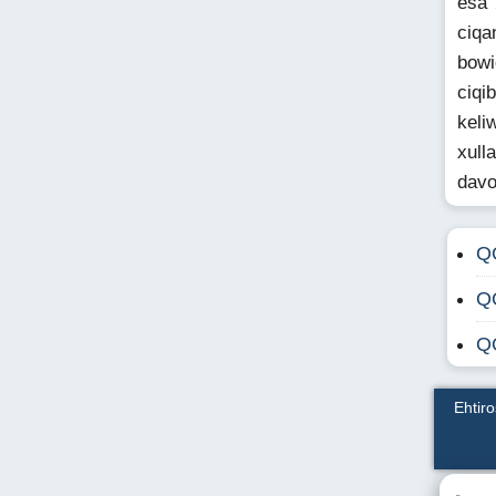
esa 
ciqa
bowi
ciqi
keli
xull
dav
Q
Q
Q
Ehtir