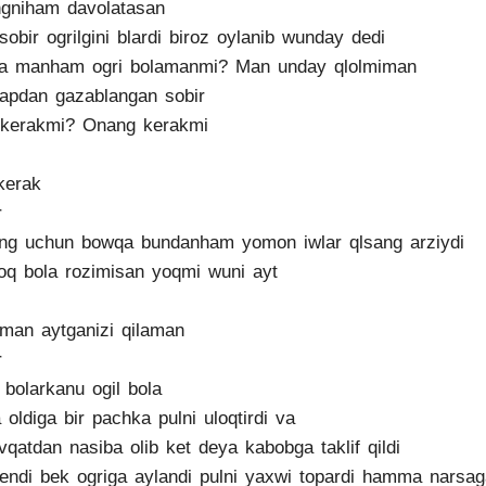
gniham davolatasan
sobir ogrilgini blardi biroz oylanib wunday dedi
a manham ogri bolamanmi? Man unday qlolmiman
apdan gazablangan sobir
 kerakmi? Onang kerakmi
kerak
r
ng uchun bowqa bundanham yomon iwlar qlsang arziydi
q bola rozimisan yoqmi wuni ayt
iman aytganizi qilaman
r
 bolarkanu ogil bola
 oldiga bir pachka pulni uloqtirdi va
vqatdan nasiba olib ket deya kabobga taklif qildi
endi bek ogriga aylandi pulni yaxwi topardi hamma narsag