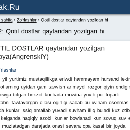
ak.ru
sahifa
Zo‘rlashlar
Qotil dostlar qaytandan yozilgan hi
: Qotil dostlar qaytandan yozilgan hi
TIL DOSTLAR qaytandan yozilgan
oya(AngrenskiY)
‘rlashlar
 yil yurtimiz mustaqillikga eriwdi hammayam hursand leki
otlarning uyidan gam tawvish arimaydi rozgor qiyin endigi
owga tolgan bekzot kochada mowina yuvib pul topadi
abni tawlavorgan oilasi ogirligi sabab bu iwiham osonmas
ida kunlar issiq amallab yuvadi suvham illiq buladi kuz otib
 kelganda haqiqiy azobli kunlar bowlanadi kun sovuq suv 
i muzlatadgan darajada onasi sevara opa kasal bir joyda