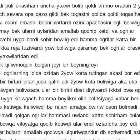
di puli onasiham ancha yaxwi bolib qoldi ammo oradan 2 y
ch sevara opa qazo qildi bek togasini qolida qoldi togasih
i odam emasdi bekni xorlardi ozini apachasini ogli boliwi
may bek ularni uylaridan amallab qochib ketdi va ogrilar
vchi uyga bordi sobir bowlig edi hamma ogrilar katta bir
likka reja tuziwardi yow boliwiga qaramay bek ogrilar orasi
yaxwilaridan edi
lik qiliwmoqchi bolgan joyi bir boyning uyi
i ogrilarning icida ozidan 2yow kotta tutingan akasi bor ed
 bir birlari bilan juda qalin edi 2yow kota boliwiga aka uka
niwgan boliwsada ular bir birini dost diyiwardi ikkisi owa ogi
 uyga kiriwgach hamma boylikni olib politsiyaga xabar ber
b ketiwga keliwiwdi bu rejani amalga owiriw oson bolmadi 
lawdi qolgan ogrilar hammasi uwlandi xatto sobirham bula
bowqa viloyatga qocib ketiwdi ular endi ozlaricha boy edi
lar bularni amallab qociwga ulguriwgandur db sotiwmadi asl