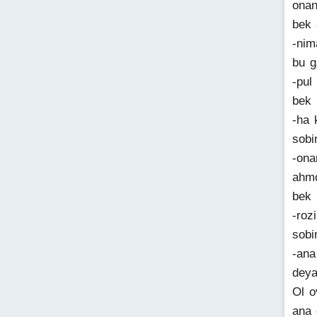
onan
bek 
-nim
bu g
-pul
bek
-ha 
sobi
-ona
ahmo
bek
-roz
sobi
-ana
deya
Ol o
ana 