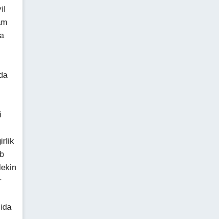
il
am
ga
da
i
rlik
ib
lekin
r
ida