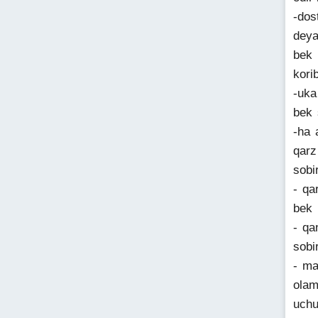
-dos
deya
bek 
kori
-uka
bek 
-ha 
qarz
sobi
- qa
bek
- qa
sobi
- ma
olam
uchu