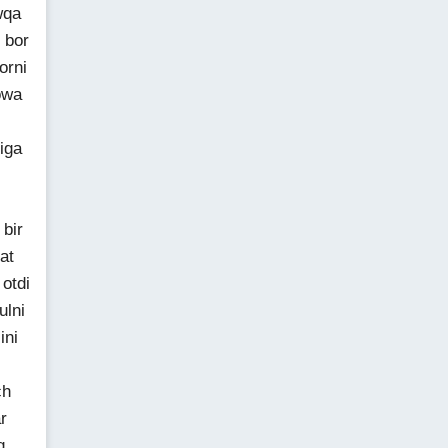
wqa
 bor
orni
owa
iga
 bir
at
otdi
ulni
ini
ch
r
q