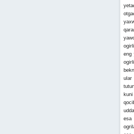
yeta
otga
yaxw
qara
yawo
ogir
eng 
ogir
bekn
ular
tutu
kuni
qoci
udda
esa 
ogri