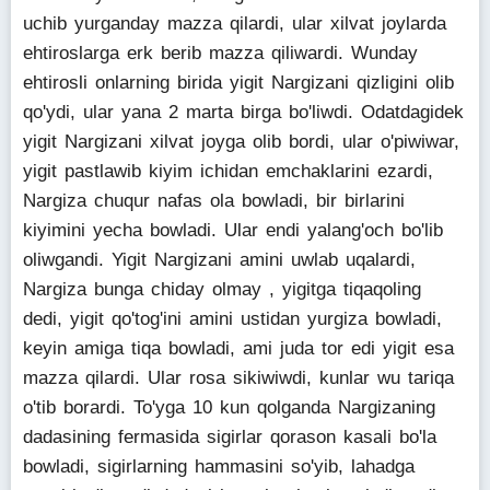
uchib yurganday mazza qilardi, ular xilvat joylarda
ehtiroslarga erk berib mazza qiliwardi. Wunday
ehtirosli onlarning birida yigit Nargizani qizligini olib
qo'ydi, ular yana 2 marta birga bo'liwdi. Odatdagidek
yigit Nargizani xilvat joyga olib bordi, ular o'piwiwar,
yigit pastlawib kiyim ichidan emchaklarini ezardi,
Nargiza chuqur nafas ola bowladi, bir birlarini
kiyimini yecha bowladi. Ular endi yalang'och bo'lib
oliwgandi. Yigit Nargizani amini uwlab uqalardi,
Nargiza bunga chiday olmay , yigitga tiqaqoling
dedi, yigit qo'tog'ini amini ustidan yurgiza bowladi,
keyin amiga tiqa bowladi, ami juda tor edi yigit esa
mazza qilardi. Ular rosa sikiwiwdi, kunlar wu tariqa
o'tib borardi. To'yga 10 kun qolganda Nargizaning
dadasining fermasida sigirlar qorason kasali bo'la
bowladi, sigirlarning hammasini so'yib, lahadga