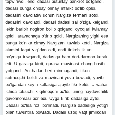
topwiriwdi, endi dadasi butunlay bankrot bo'lgandi,
dadasi bunga chiday olmay infarkt bo'lib qoldi,
dadasini davolatiw uchun Nargiza fermani sotdi,
dadasini davolatdi, dadasi dadasi sal o'ziga kelgandi,
lekin baribir nogiron bo'lib qolgandi oyoqlari iwlamay
qoldi, aravachaga o'tirib qoldi, Nargizaning yigiti esa
bunga ko'nika olmay Nargizani tawlab ketdi, Nargiza
alamini faqat yig'idan oldi, endi tirikchilik uni
bo'yniga tuwgandi, dadasiga ham dori-darmon kerak
edi. U garajga kirdi, qarasa mawinasi chang bosib
yotgandi. Anchadan beri minmagandi, tikoni
sotmoqchi bo'ldi va mawinani yuva bowladi, yuvib
bo'lgandan keyin kallasiga ajoyib fikr keldi. U wahar
ichida taksichilik qilmoqchi bo'ldi, uning haydovchilik
guvohnomasi bor edi. Uyga kirib dadasiga aytdi.
Dadasi bo'lsa rozi bo'lmadi. Nargiza dadasiga yotig'i
bilan tuwuntira bowladi. Dadasi uzoq vaqt jimlikdan