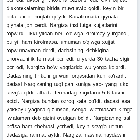
diskotekalarning birida muwtlawib qoldi, keyin bir
bola uni pichoqlab qo'ydi. Kasalxonada qiynala-
qiynala jon berdi. Nargiza institutga xujjatlarini
topwirdi. Ikki yildan beri o'qiwga kirolmay yurgandi,
bu yil ham kirolmasa, umuman o'qiwga xujjat
topwirmayman derdi, dadasining kichkigina
chorvachilik fermasi bor edi, u yerda 30 tacha sigir
bor edi, Nargiza bo'w vaqtlarida wu yerga kelardi.
Dadasining tirikchiligi wuni orqasidan kun ko'rardi,
dadasi Nargizaning tug'ilgan kuniga yap- yangi tiko
sovg'a qildi, albatta fermadagi sigirlarni 5-6 tasini
sotdi. Nargiza bundan ozroq xafa bo'ldi, dadasi esa
yakkayu yagona qizimsan, senga iwlatmasam kimga
iwlataman deb qizini ovutgan bo'ldi. Nargizaning sal
bo'lsa ham chehrasi yoriwdi, keyin sovg'a uchun
dadasiga rahmat aytdi. Nargiza mawina haydawni