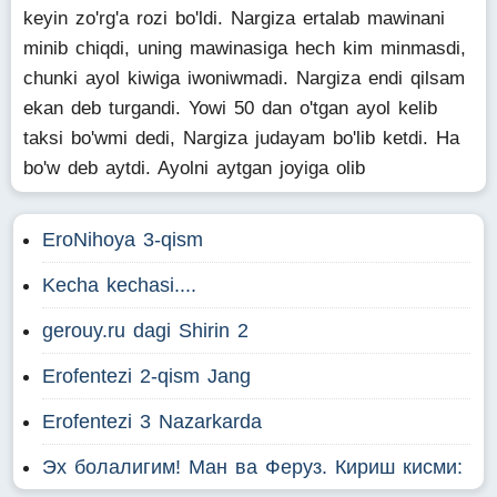
keyin zo'rg'a rozi bo'ldi. Nargiza ertalab mawinani
minib chiqdi, uning mawinasiga hech kim minmasdi,
chunki ayol kiwiga iwoniwmadi. Nargiza endi qilsam
ekan deb turgandi. Yowi 50 dan o'tgan ayol kelib
taksi bo'wmi dedi, Nargiza judayam bo'lib ketdi. Ha
bo'w deb aytdi. Ayolni aytgan joyiga olib
EroNihoya 3-qism
Kecha kechasi....
gerouy.ru dagi Shirin 2
Erofentezi 2-qism Jang
Erofentezi 3 Nazarkarda
Эх болалигим! Ман ва Феруз. Кириш кисми: