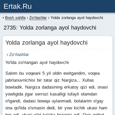
Ertak.ru
Bosh sahifa
Zo‘rlashlar
Yolda zorlanga ayol haydovchi
2735: Yolda zorlanga ayol haydovchi
Yolda zorlanga ayol haydovchi
Zo‘rlashlar
Yo'lda zo'rlangan ayol haydovchi
Salom bu voqeani 5 yil oldin ewitgandim, voqea
jabrlanuvnichisi bir tatar qiz Nargiza... Xullas
bowladik. Nargiza dadasining erkatoy qizi edi, onasi
yowligida jigar serrozi kasalligi tufayli olamdan
o'tgandi, dadasi bowqa uylanmadi, bolalarim o'gay
ona qo'lida o'smasin dedi, bir yow kichik ukasi ham
bor edi, ukasi g'irt ko'cha bezorisi edi. Oxir oqibat