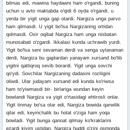
bilmas edi, mawina haydawni ham o'rgandi, buning
uchun u avto maktabda o'qidi 6 oyda o'rgandi, u
yerda bir yigit unga gap otardi. Nargiza unga parvo
ham qilmasdi. U yigit bo'lsa Nargizaning ortidan
qolmasdi. Oxir oqibat Nargiza ham unga nisbatan
munosabati o'zgardi. Ikkalasi kunda uchrawib yurdi.
Yigit bo'lsa seni sevaman derdi va senga uylanaman
derdi, Nargiza bu gaplardan yanayam xursand bo'lib
yigitni qattiqroq sevib borardi. Yigit unga sovchi
qo'ydi. Sovchilar Nargizaning dadasini roziligini
oliwdi. Ular judayam xursand edi kunda ko'riwsa
ham to'yiwmasdi bir- birlariga wundan keyin
bowlandi Nargiza va yigit o'rtasidagi ehtirosli onlar.
Yigit tinmay bo'sa olar edi, Nargiza bowida qarwilik
qilar edi, keyinchalik bu holat o'ziga ham yoqa
bowladi. Yigit bunga qanoat qilmay ko'kraklarini
ezardi kiyim ustidan, Nargiza huddi o'zini osmonda