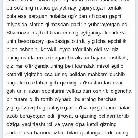
bu so'zning manosiga yetmay gapiryotgan tentak
bola esa sarxush holatda og'zidan chiqqan gapni
miyasida sintez qilmasdan gapirin yuborayotgan edi.
Shahnoza majburlikdan erining aytganiga ko'ndi va
unin beso'naqay gavdasiga o'tirdi. yigitcha epchillik
bilan asbobini kerakli joyga to'grillab oldi va qiz
uning ustida eri xohlagan harakatni bajara boshladi,
qiz har o'tiriganda uning beli kamalak misol egilib
ketardi yigitcha esa uning belidan mahkam quchib
unga ko'maklahar goh qizning ko'kraklaridan ezar
goh unin uzun sochlarini yelkasidan oshirib olgancha
bir tutam qilib tortib o'ynardi bularning barchasi
yigitga zavq bag'ishlayotgan bo'lsa qizga shunchalar
azob berayotgan edi. jihoyat u qizning belidan tortib
o'ziga yaqinlashtirdi va yana o'pa ketdi qizning
badani esa barmoq izlari bilan qoplangan edi, uning