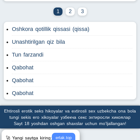
1
2
3
Oshkora qotillik qissasi (qissa)
Unashtirilgan qiz bila
Tun farzandi
Qabohat
Qabohat
Qabohat
Ehtirosli erotik seks hikoyalar va extirosli sex uzbekcha ona bola
tungi sekis ero xikoyalar узбекча секс эхтиросли хикоялар
Sayt 18 yoshdan oshgan shaxslar uchun mo'ljallangan!
🚀 Yangi saytga kiring:
ertak.top