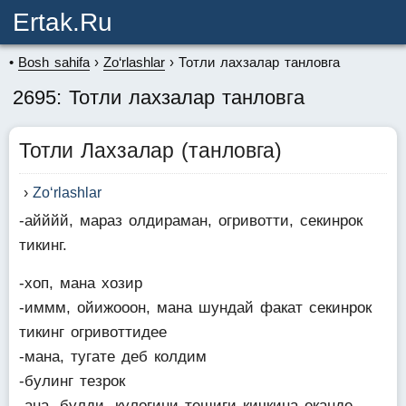
Ertak.ru
Bosh sahifa
Zo‘rlashlar
Тотли лахзалар танловга
2695: Тотли лахзалар танловга
Тотли Лахзалар (танловга)
Zo‘rlashlar
-айййй, мараз олдираман, огривотти, секинрок
тикинг.
-хоп, мана хозир
-иммм, ойижооон, мана шундай факат секинрок
тикинг огривоттидее
-мана, тугате деб колдим
-булинг тезрок
-ана, булди, кулогини тешиги кичкина еканде,