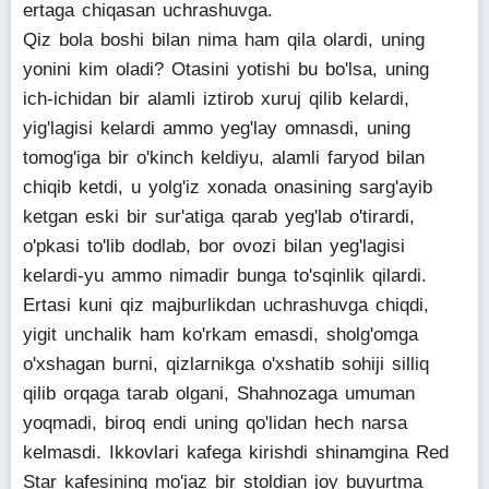
ertaga chiqasan uchrashuvga.
Qiz bola boshi bilan nima ham qila olardi, uning
yonini kim oladi? Otasini yotishi bu bo'lsa, uning
ich-ichidan bir alamli iztirob xuruj qilib kelardi,
yig'lagisi kelardi ammo yeg'lay omnasdi, uning
tomog'iga bir o'kinch keldiyu, alamli faryod bilan
chiqib ketdi, u yolg'iz xonada onasining sarg'ayib
ketgan eski bir sur'atiga qarab yeg'lab o'tirardi,
o'pkasi to'lib dodlab, bor ovozi bilan yeg'lagisi
kelardi-yu ammo nimadir bunga to'sqinlik qilardi.
Ertasi kuni qiz majburlikdan uchrashuvga chiqdi,
yigit unchalik ham ko'rkam emasdi, sholg'omga
o'xshagan burni, qizlarnikga o'xshatib sohiji silliq
qilib orqaga tarab olgani, Shahnozaga umuman
yoqmadi, biroq endi uning qo'lidan hech narsa
kelmasdi. Ikkovlari kafega kirishdi shinamgina Red
Star kafesining mo'jaz bir stoldian joy buyurtma