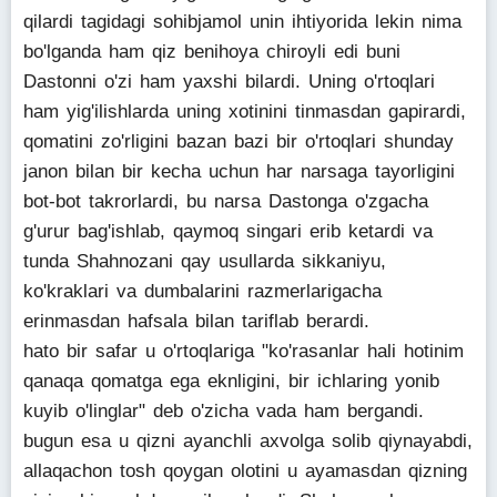
qilardi tagidagi sohibjamol unin ihtiyorida lekin nima
bo'lganda ham qiz benihoya chiroyli edi buni
Dastonni o'zi ham yaxshi bilardi. Uning o'rtoqlari
ham yig'ilishlarda uning xotinini tinmasdan gapirardi,
qomatini zo'rligini bazan bazi bir o'rtoqlari shunday
janon bilan bir kecha uchun har narsaga tayorligini
bot-bot takrorlardi, bu narsa Dastonga o'zgacha
g'urur bag'ishlab, qaymoq singari erib ketardi va
tunda Shahnozani qay usullarda sikkaniyu,
ko'kraklari va dumbalarini razmerlarigacha
erinmasdan hafsala bilan tariflab berardi.
hato bir safar u o'rtoqlariga "ko'rasanlar hali hotinim
qanaqa qomatga ega eknligini, bir ichlaring yonib
kuyib o'linglar" deb o'zicha vada ham bergandi.
bugun esa u qizni ayanchli axvolga solib qiynayabdi,
allaqachon tosh qoygan olotini u ayamasdan qizning