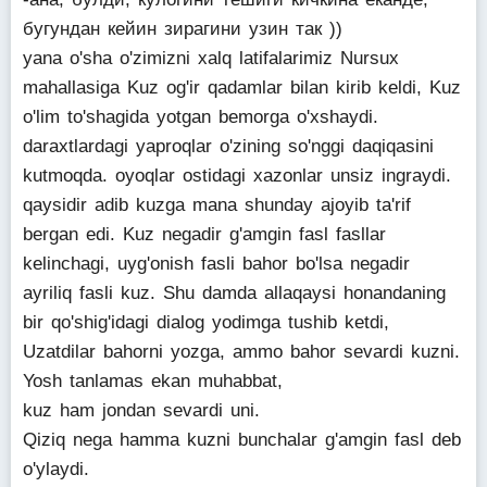
бугундан кейин зирагини узин так ))
yana o'sha o'zimizni xalq latifalarimiz Nursux
mahallasiga Kuz og'ir qadamlar bilan kirib keldi, Kuz
o'lim to'shagida yotgan bemorga o'xshaydi.
daraxtlardagi yaproqlar o'zining so'nggi daqiqasini
kutmoqda. oyoqlar ostidagi xazonlar unsiz ingraydi.
qaysidir adib kuzga mana shunday ajoyib ta'rif
bergan edi. Kuz negadir g'amgin fasl fasllar
kelinchagi, uyg'onish fasli bahor bo'lsa negadir
ayriliq fasli kuz. Shu damda allaqaysi honandaning
bir qo'shig'idagi dialog yodimga tushib ketdi,
Uzatdilar bahorni yozga, ammo bahor sevardi kuzni.
Yosh tanlamas ekan muhabbat,
kuz ham jondan sevardi uni.
Qiziq nega hamma kuzni bunchalar g'amgin fasl deb
o'ylaydi.