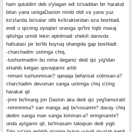
ham qutuldim deb o'ylagan edi to'saddan bir harakat
bilan yana ustigaDaston minib oldi va yana yuz
ko'zlarida bo'salar olib ko'kraklaridan eza boshladi,
endi u qizning oyoqlari orasiga qo'lini tiqib masaj
qilishga urindi lekin eplolmadi shekili darovda
hafsalasi pir bo'lib buyruq ohangida gap boshladi:
-charchadim ustimga chiq,
-tushunmadim bu nima deganiz dedi qiz yig'idan
shiahib ketgan qovoqlarini artib
-nimani tushunmisan? qanaqa befarisat xotinsan-a?
charchadim devoman sanga ustimga chiq o'zing
harakat qil
-jinni bo'lmang jon Daston aka dedi qiz yeg'lamsirab!
-nimmmma? san manga aql bo'vosanmi? davay chiq
dedim sanga man sanga kimman-a? eringmanmi?
unda aytganni qil, bo'lmasam taloqsan dedi yigit.
Talo so'zini eshitib qizning butun vujudi muzlab ketdi