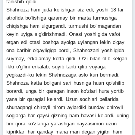
tanishib qoldi...
Shahnoza ham juda kelishgan aiz edi, yoshi 18 lar
atrofida bo'lishiga qaramay bir marta turmushga
chiqishga ham ulgurgandi, turmushi bo'lmagandan
keyin uyiga sig'dirishmadi. Onasi yoshligida vafot
etgan edi otasi boshqa ayolga uylangan lekin o'gay
ona baribir o'gayligiga bordi, Shahnozani yoshligida
suymay, erkalamay kotta qildi. O'zi bilan olib kelgan
ikki o'g'lini erkalab, suyib tanti qilib voyaga
yegkazdi-ku lekin Shahnozaga aslo kun bermadi.
Shahnoza katta bo'lgani sari husniga husn qo'shilib
borardi, unga bir qaragan inson ko'zlari hura yortib
yana bir qaragisi kelardi. Uzun sochlari bellarida
shunaqangi chiroyli hirom aylardiki bunday chiroyli
soglarga har qaysi qizning ham havasi kelardi. uning
tim qora ko'zlariga yarashgan nayzasimon uzun
kipriklari har qanday mana man degan yigitni ham