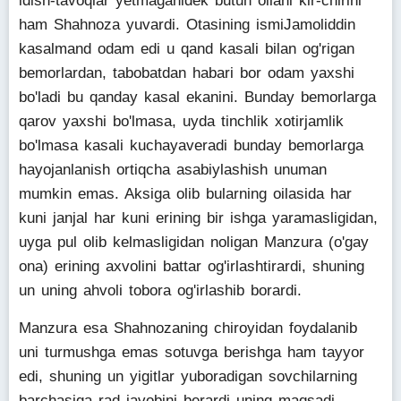
idish-tavoqlar yetmaganidek butun oilani kir-chirini
ham Shahnoza yuvardi. Otasining ismiJamoliddin
kasalmand odam edi u qand kasali bilan og'rigan
bemorlardan, tabobatdan habari bor odam yaxshi
bo'ladi bu qanday kasal ekanini. Bunday bemorlarga
qarov yaxshi bo'lmasa, uyda tinchlik xotirjamlik
bo'lmasa kasali kuchayaveradi bunday bemorlarga
hayojanlanish ortiqcha asabiylashish unuman
mumkin emas. Aksiga olib bularning oilasida har
kuni janjal har kuni erining bir ishga yaramasligidan,
uyga pul olib kelmasligidan noligan Manzura (o'gay
ona) erining axvolini battar og'irlashtirardi, shuning
un uning ahvoli tobora og'irlashib borardi.
Manzura esa Shahnozaning chiroyidan foydalanib
uni turmushga emas sotuvga berishga ham tayyor
edi, shuning un yigitlar yuboradigan sovchilarning
barchasiga rad javobini berardi uning maqsadi