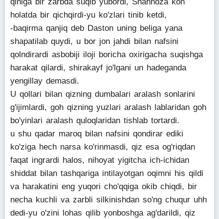
qiniga bir zarbda suqib yubordi, Shahnoza kon
holatda bir qichqirdi-yu ko'zlari tinib ketdi,
-baqirma qanjiq deb Daston uning beliga yana
shapatilab quydi, u bor jon jahdi bilan nafsini
qolndirardi asbobiji iloji boricha oxirigacha suqishga
harakat qilardi, shirakayf jo'lgani un hadeganda
yengillay demasdi.
U qollari bilan qizning dumbalari aralash sonlarini
g'ijimlardi, goh qizning yuzlari aralash lablaridan goh
bo'yinlari aralash quloqlaridan tishlab tortardi.
u shu qadar maroq bilan nafsini qondirar ediki
ko'ziga hech narsa ko'rinmasdi, qiz esa og'riqdan
faqat ingrardi halos, nihoyat yigitcha ich-ichidan
shiddat bilan tashqariga intilayotgan oqimni his qildi
va harakatini eng yuqori cho'qqiga okib chiqdi, bir
necha kuchli va zarbli silkinishdan so'ng chuqur uhh
dedi-yu o'zini lohas qilib yonboshga ag'darildi, qiz