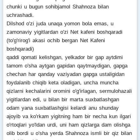
chunki u bugun sohibjamol Shahnoza bilan
uchrashadi.
Dilshod o'zi juda unaqa yomon bola emas, u
zamonaviy yigitlardan o'zi Net kafeni boshqaradi
(to'g'rirog'i akasi ochib bergan Net Kafeni
boshqaradi)
qaddi qomati kelishgan, yelkador bir gap aytdimi
tamom o'sha aytgan gapidan qaytmaydigan, gapga
chechan har qanday vaziyadan gapga ustaligidan
foydalanib chiqib keta oladigan, uncha muncha
qizlarni kechalarini oromini o'g'irlagan, sermulohazali
yigitlardan edi, u bilan bir marta suxbatlashgan
odam yana suxbatlashgisi kelardi anu shunday
ajoyib va ko'rkam yigitning ham bir necha kun ilgari
o'rtoqlari yo'ldan urdi, uni ham qizlarga dam olishga
olib bordi u o'sha yerda Shahnoza ismli bir qiz bilan