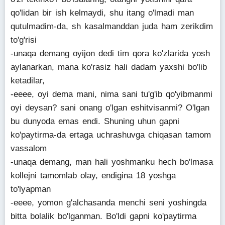
qo'lidan bir ish kelmaydi, shu itang o'lmadi man
qutulmadim-da, sh kasalmanddan juda ham zerikdim
to'g'risi
-unaqa demang oyijon dedi tim qora ko'zlarida yosh
aylanarkan, mana ko'rasiz hali dadam yaxshi bo'lib
ketadilar,
-eeee, oyi dema mani, nima sani tu'g'ib qo'yibmanmi
oyi deysan? sani onang o'lgan eshitvisanmi? O'lgan
bu dunyoda emas endi. Shuning uhun gapni
ko'paytirma-da ertaga uchrashuvga chiqasan tamom
vassalom
-unaqa demang, man hali yoshmanku hech bo'lmasa
kollejni tamomlab olay, endigina 18 yoshga
to'lyapman
-eeee, yomon g'alchasanda menchi seni yoshingda
bitta bolalik bo'lganman. Bo'ldi gapni ko'paytirma