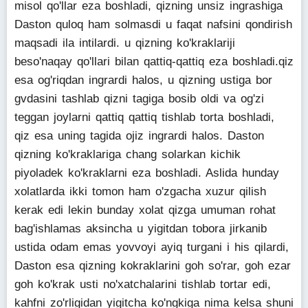
misol qo'llar eza boshladi, qizning unsiz ingrashiga
Daston quloq ham solmasdi u faqat nafsini qondirish
maqsadi ila intilardi. u qizning ko'kraklariji
beso'naqay qo'llari bilan qattiq-qattiq eza boshladi.qiz
esa og'riqdan ingrardi halos, u qizning ustiga bor
gvdasini tashlab qizni tagiga bosib oldi va og'zi
teggan joylarni qattiq qattiq tishlab torta boshladi,
qiz esa uning tagida ojiz ingrardi halos. Daston
qizning ko'kraklariga chang solarkan kichik
piyoladek ko'kraklarni eza boshladi. Aslida hunday
xolatlarda ikki tomon ham o'zgacha xuzur qilish
kerak edi lekin bunday xolat qizga umuman rohat
bag'ishlamas aksincha u yigitdan tobora jirkanib
ustida odam emas yovvoyi ayiq turgani i his qilardi,
Daston esa qizning kokraklarini goh so'rar, goh ezar
goh ko'krak usti no'xatchalarini tishlab tortar edi,
kahfni zo'rligidan yigitcha ko'ngkiga nima kelsa shuni