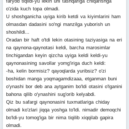
faryod tiqildi-yu lekin uni tashqariga chiqarishga
o'zida kuch topa olmadi.
U shoshganicha uyiga kirib ketdi va kiyimlarini ham
olmasdan dadasini so'ngi manzilga yuborish un
shoshildi...
Oradan bir haft o'tdi lekin otasining taziyasiga na eri
na qaynona-qaynotasi keldi, barcha marosimlar
tinchigandan keyin qizcha uyiga keldi keldi-yu
qaynonasining savollar yomg'iriga duch keldi:
-ha, kelin bormisiz? qayoqlarda yuribsiz? o'zi
boshidan manga yoqmagamdizaaa, etganman buni
o'ynashi bor deb ana aytganim bo'ldi otasini o'lganini
bahona qilib o'ynashini sug'orib kelyabdi.
Qiz bu safargi qaynonasini tuxmatlariga chiday
olmadi ko'zlari jiqqa yoshga to'ldi. nimadir demoqchi
bo'ldi-yu tomog'iga bir nima tiqilib xiqqilab gapira
olmadi.