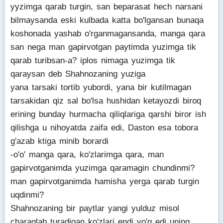
yyzimga qarab turgin, san beparasat hech narsani
bilmaysanda eski kulbada katta bo'lgansan bunaqa
koshonada yashab o'rganmagansanda, manga qara
san nega man gapirvotgan paytimda yuzimga tik
qarab turibsan-a? iplos nimaga yuzimga tik
qaraysan deb Shahnozaning yuziga
yana tarsaki tortib yubordi, yana bir kutilmagan
tarsakidan qiz sal bo'lsa hushidan ketayozdi biroq
erining bunday hurmacha qiliqlariga qarshi biror ish
qilishga u nihoyatda zaifa edi, Daston esa tobora
g'azab ktiga minib borardi
-o'o' manga qara, ko'zlarimga qara, man
gapirvotganimda yuzimga qaramagin chundinmi?
man gapirvotganimda hamisha yerga qarab turgin
uqdinmi?
Shahnozaning bir paytlar yangi yulduz misol
charaqlab turadigan ko'zlari endi yo'q edi uning