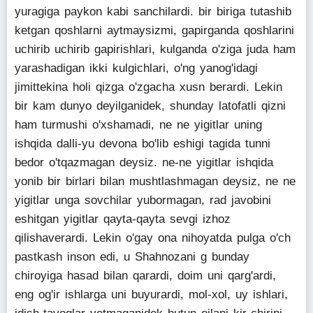
yuragiga paykon kabi sanchilardi. bir biriga tutashib
ketgan qoshlarni aytmaysizmi, gapirganda qoshlarini
uchirib uchirib gapirishlari, kulganda o'ziga juda ham
yarashadigan ikki kulgichlari, o'ng yanog'idagi
jimittekina holi qizga o'zgacha xusn berardi. Lekin
bir kam dunyo deyilganidek, shunday latofatli qizni
ham turmushi o'xshamadi, ne ne yigitlar uning
ishqida dalli-yu devona bo'lib eshigi tagida tunni
bedor o'tqazmagan deysiz. ne-ne yigitlar ishqida
yonib bir birlari bilan mushtlashmagan deysiz, ne ne
yigitlar unga sovchilar yubormagan, rad javobini
eshitgan yigitlar qayta-qayta sevgi izhoz
qilishaverardi. Lekin o'gay ona nihoyatda pulga o'ch
pastkash inson edi, u Shahnozani g bunday
chiroyiga hasad bilan qarardi, doim uni qarg'ardi,
eng og'ir ishlarga uni buyurardi, mol-xol, uy ishlari,