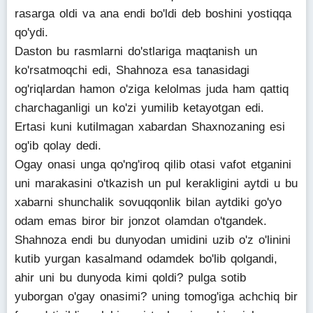
rasarga oldi va ana endi bo'ldi deb boshini yostiqqa
qo'ydi.
Daston bu rasmlarni do'stlariga maqtanish un
ko'rsatmoqchi edi, Shahnoza esa tanasidagi
og'riqlardan hamon o'ziga kelolmas juda ham qattiq
charchaganligi un ko'zi yumilib ketayotgan edi.
Ertasi kuni kutilmagan xabardan Shaxnozaning esi
og'ib qolay dedi.
Ogay onasi unga qo'ng'iroq qilib otasi vafot etganini
uni marakasini o'tkazish un pul kerakligini aytdi u bu
xabarni shunchalik sovuqqonlik bilan aytdiki go'yo
odam emas biror bir jonzot olamdan o'tgandek.
Shahnoza endi bu dunyodan umidini uzib o'z o'linini
kutib yurgan kasalmand odamdek bo'lib qolgandi,
ahir uni bu dunyoda kimi qoldi? pulga sotib
yuborgan o'gay onasimi? uning tomog'iga achchiq bir