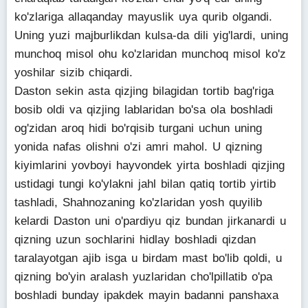
ko'zlariga allaqanday mayuslik uya qurib olgandi.
Uning yuzi majburlikdan kulsa-da dili yig'lardi, uning
munchoq misol ohu ko'zlaridan munchoq misol ko'z
yoshilar sizib chiqardi.
Daston sekin asta qizjing bilagidan tortib bag'riga
bosib oldi va qizjing lablaridan bo'sa ola boshladi
og'zidan aroq hidi bo'rqisib turgani uchun uning
yonida nafas olishni o'zi amri mahol. U qizning
kiyimlarini yovboyi hayvondek yirta boshladi qizjing
ustidagi tungi ko'ylakni jahl bilan qatiq tortib yirtib
tashladi, Shahnozaning ko'zlaridan yosh quyilib
kelardi Daston uni o'pardiyu qiz bundan jirkanardi u
qizning uzun sochlarini hidlay boshladi qizdan
taralayotgan ajib isga u birdam mast bo'lib qoldi, u
qizning bo'yin aralash yuzlaridan cho'lpillatib o'pa
boshladi bunday ipakdek mayin badanni panshaxa