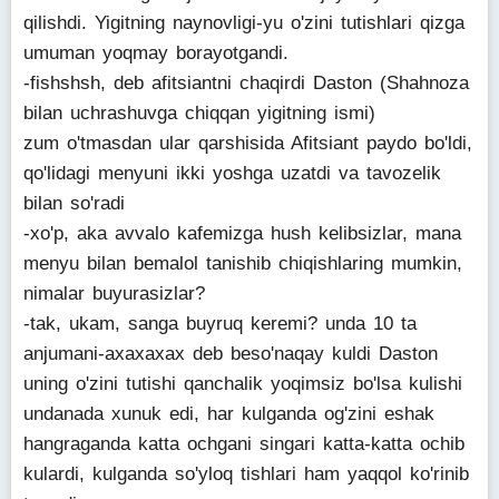
qilishdi. Yigitning naynovligi-yu o'zini tutishlari qizga
umuman yoqmay borayotgandi.
-fishshsh, deb afitsiantni chaqirdi Daston (Shahnoza
bilan uchrashuvga chiqqan yigitning ismi)
zum o'tmasdan ular qarshisida Afitsiant paydo bo'ldi,
qo'lidagi menyuni ikki yoshga uzatdi va tavozelik
bilan so'radi
-xo'p, aka avvalo kafemizga hush kelibsizlar, mana
menyu bilan bemalol tanishib chiqishlaring mumkin,
nimalar buyurasizlar?
-tak, ukam, sanga buyruq keremi? unda 10 ta
anjumani-axaxaxax deb beso'naqay kuldi Daston
uning o'zini tutishi qanchalik yoqimsiz bo'lsa kulishi
undanada xunuk edi, har kulganda og'zini eshak
hangraganda katta ochgani singari katta-katta ochib
kulardi, kulganda so'yloq tishlari ham yaqqol ko'rinib