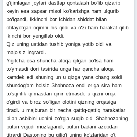
g'ijimlagan joylari dastlap qontalash bo'lib qizarib
keyin esa sapsar misol ko'karishga ham ulgurib
bo'lgandi, ikkinchi bor ichidan shiddat bilan
otilayotgan oqimni his qildi va o'zi ham harakat qilib
ikinchi bor yengillab oldi.
Qiz uning ustidan tushib yoniga yotib oldi va
majolsiz ingrardi.
Yigitcha esa shuncha aloqa qilgan bo'lsa ham
to'ymasdi dori tasirida unga har qancha aloqa
kamdek edi shuning un u qizga yana chang soldi
shundog'am holsiz Shahnoza endi eriga sira ham
to'sqinlik qilmasdan qinir etmasdi. u qizni orqa
o'girdi va biroz so'ligan olotini qizning orqasiga
tiradi. u majburan bir necha qattiq-qattiq harakatlar
bilan asbibini uchini zo'rg'a suqib oldi Shahnozaning
butun vujudi muzlagandi, butun badani azobdan
titrardi Dastoning bu qilig'i uning ko'zlaridan o't