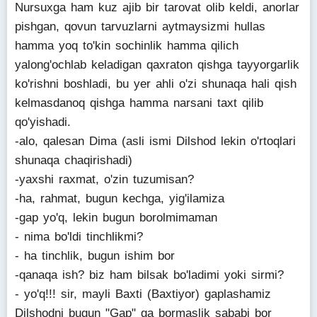
Nursuxga ham kuz ajib bir tarovat olib keldi, anorlar
pishgan, qovun tarvuzlarni aytmaysizmi hullas
hamma yoq to'kin sochinlik hamma qilich
yalong'ochlab keladigan qaxraton qishga tayyorgarlik
ko'rishni boshladi, bu yer ahli o'zi shunaqa hali qish
kelmasdanoq qishga hamma narsani taxt qilib
qo'yishadi.
-alo, qalesan Dima (asli ismi Dilshod lekin o'rtoqlari
shunaqa chaqirishadi)
-yaxshi raxmat, o'zin tuzumisan?
-ha, rahmat, bugun kechga, yig'ilamiza
-gap yo'q, lekin bugun borolmimaman
- nima bo'ldi tinchlikmi?
- ha tinchlik, bugun ishim bor
-qanaqa ish? biz ham bilsak bo'ladimi yoki sirmi?
- yo'q!!! sir, mayli Baxti (Baxtiyor) gaplashamiz
Dilshodni bugun "Gap" ga bormaslik sababi bor