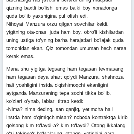
qizning baxtli bo'lishi emas balki boy xonadonga
quda bo'lib yaxshigina pul olish edi.
Nihoyat Manzura orzu qilgan sovchilar keldi,
yigitning ota-onasi juda ham boy, obro'li kishilardan
uning ustiga to'yning barha harajatlari bo'lajak quda
tomonidan ekan. Qiz tomondan umuman hech narsa
kerak emas.
Mana shu yigitga tegsang ham tegasan tevmasang
ham tegasan deya shart qo'ydi Manzura, shahnoza
hali yoshligini instda o'qishimoqchi ekanligini
aytganda Manzuraning tepa sochi tikka bo'lib,
ko'zlari o'ynab, lablari titrab ketdi:
-Nima? nima deding, san qanjiq, yetimcha hali
instda ham o'qimiqchimisan? noboda kontraktga kirib
qolsang kim to'laydi-a? kim to'laydi? Otang ikkalang
o'zi tekinxo'r bo'lsalaring, otangni yotishini qara