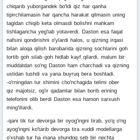
chiqarib yuborgandek bo'ldi qiz har qanha
tipirchilamasin har qancha harakat qilmasin uning
tagidan chiqib keta olmasdi bolishni mahkam
tishlagancha yeg'lab yotaverdi. Daston esa faqat
nafsini qondirishni o'ylardi halos, u qizning irqasi
bilan aloqa qilish barobarida qizning sochlarini goh
tortib goh silab goh hidlab kayf qilardi, malum bir
muddatdan so'ng Daston ham charchadi va qizning
ustidan tushdi va yana buyruq bera boshladi.
-o'rningdan tur shimini cho'nchagida telimi ober
qiz majolsiz, og'ir qadamlar bilan borib erining
telefonini olib berdi Daston esa hamon sarxush
ming'illardi,
-qani tik tur devorga bir oyog'ingni tirab, yo'q o'ng
ayog'ingni ko'tarib devorga tira xuddi modellarga
o'xshab tur ha mana shundoq seb bir nechta