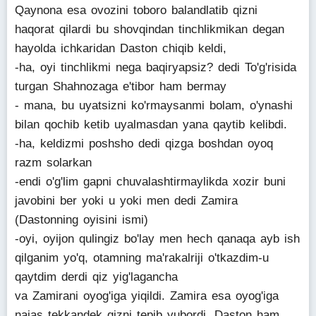
Qaynona esa ovozini toboro balandlatib qizni
haqorat qilardi bu shovqindan tinchlikmikan degan
hayolda ichkaridan Daston chiqib keldi,
-ha, oyi tinchlikmi nega baqiryapsiz? dedi To'g'risida
turgan Shahnozaga e'tibor ham bermay
- mana, bu uyatsizni ko'rmaysanmi bolam, o'ynashi
bilan qochib ketib uyalmasdan yana qaytib kelibdi.
-ha, keldizmi poshsho dedi qizga boshdan oyoq
razm solarkan
-endi o'g'lim gapni chuvalashtirmaylikda xozir buni
javobini ber yoki u yoki men dedi Zamira
(Dastonning oyisini ismi)
-oyi, oyijon qulingiz bo'lay men hech qanaqa ayb ish
qilganim yo'q, otamning ma'rakalriji o'tkazdim-u
qaytdim derdi qiz yig'lagancha
va Zamirani oyog'iga yiqildi. Zamira esa oyog'iga
najas tekkandek qizni tepib yubordi. Daston ham