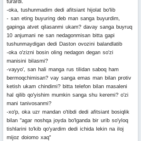
turardi.
-oka, tushunmadim dedi afitsiant hijolat bo'lib
- san eting buyuring deb man sanga buyurdim,
gapinga atvet qilasanmi ukam? davay sanga buyruq
10 anjumani ne san nedagonmisan bitta gapi
tushunmaydigan dedi Daston ovozini balandlatib
-oka o'zizni bosin oling nedagon degan so'zi
manisini bilasmi?
-vayyo', san hali manga rus tilidan saboq ham
bermoqchimisan? vay sanga emas man bilan protiv
ketish ukam chindimi? bitta telefon bilan masaleni
hal qilib qo'yishim mumkin sanga shu keremi? o'zi
mani tanivosanmi?
-xo'p, oka uzr mandan o'tibdi dedi afitsiant bosiqlik
bilan "agar noshqa joyda bo'lganda bir urib so'yloq
tishlarini to'kib qo'yardim dedi ichida lekin na iloj
mijoz doiomo xaq"