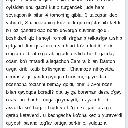
oyisidan shu gapni kutib turgandek juda ham
sovuqqonlik bilan 4 tomoning qibla, 3 taloqsan deb
yubordi, Shahnozaning ko'z oldi qorong'ulashib ketdi,
bir oz gandiraklab borib devorga suyanib qoldi,
boshidahi qizil shoyi ro'moli sirg'anib telkasiga tushib
qolgandi tim qora uzun sochlari to'zib ketdi, o'zini
o'nglab olib atrofga alangladi xovlida hech qanday
odam ko'rinmasdi allaqachon Zamira bilan Daston
uyga kirib ketib bo'lishgandi. Shahnoza nihoyatda
chorasiz qolgandi qayoqqa borishni, qayerdan
boshpana topishni bilmay qoldi, ahir u ayol boshi
bilan qayoqqa boradi? ota uyiga boraman desa o'gay
onasi uni baribir uuga qo'ymaydi, u ayanchli bir
axvolda ko'chaga chiqdi va to'g'ri kelgan tarafga
qarab ketaverdi. u kechgacha ko'cha kezib yuraverdi
quyosh baland tog'lar ortiga berkinib, yulduzla