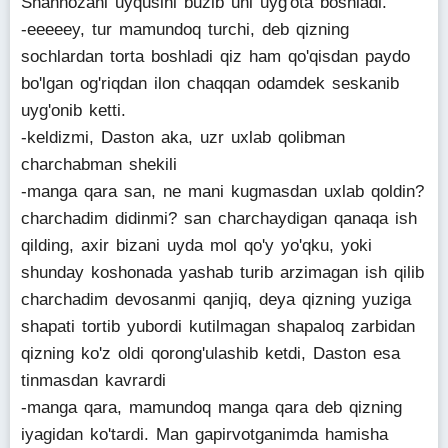
Shahnozani uyqusini buzib uni uyg'ota boshladi.
-eeeeey, tur mamundoq turchi, deb qizning
sochlardan torta boshladi qiz ham qo'qisdan paydo
bo'lgan og'riqdan ilon chaqqan odamdek seskanib
uyg'onib ketti.
-keldizmi, Daston aka, uzr uxlab qolibman
charchabman shekili
-manga qara san, ne mani kugmasdan uxlab qoldin?
charchadim didinmi? san charchaydigan qanaqa ish
qilding, axir bizani uyda mol qo'y yo'qku, yoki
shunday koshonada yashab turib arzimagan ish qilib
charchadim devosanmi qanjiq, deya qizning yuziga
shapati tortib yubordi kutilmagan shapaloq zarbidan
qizning ko'z oldi qorong'ulashib ketdi, Daston esa
tinmasdan kavrardi
-manga qara, mamundoq manga qara deb qizning
iyagidan ko'tardi. Man gapirvotganimda hamisha