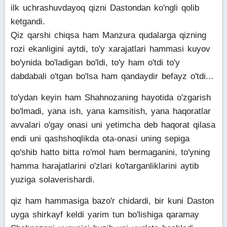
ilk uchrashuvdayoq qizni Dastondan ko'ngli qolib
ketgandi.
Qiz qarshi chiqsa ham Manzura qudalarga qizning
rozi ekanligini aytdi, to'y xarajatlari hammasi kuyov
bo'ynida bo'ladigan bo'ldi, to'y ham o'tdi to'y
dabdabali o'tgan bo'lsa ham qandaydir befayz o'tdi...
to'ydan keyin ham Shahnozaning hayotida o'zgarish
bo'lmadi, yana ish, yana kamsitish, yana haqoratlar
avvalari o'gay onasi uni yetimcha deb haqorat qilasa
endi uni qashshoqlikda ota-onasi uning sepiga
qo'shib hatto bitta ro'mol ham bermaganini, to'yning
hamma harajatlarini o'zlari ko'targanliklarini aytib
yuziga solaverishardi.
qiz ham hammasiga bazo'r chidardi, bir kuni Daston
uyga shirkayf keldi yarim tun bo'lishiga qaramay