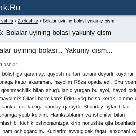
ak.ru
sahifa
Zo‘rlashlar
Bolalar uyining bolasi yakuniy qism
: Bolalar uyining bolasi yakuniy qism
alar uyining bolasi... Yakuniy qism...
‘rlashlar
 bölishiga qaramay, quyosh nurlari tanani deyarli kuydirar 
onaga ketar ekamman, hayolim Röza opada edi. Shu yosh
qöshmachilik bilan shug'ullanib yurgan bu ayol, hayoti oxir
maydimi? Oilasi bormikan? Eriku yöq bölsa kerak, ammo ö
ekanku, uni köziga qanday qaraydi. Shunday öylar bilan
onamga yetib keldim. Hamkasblarim va ishchilar bilan
mlashib, kichik oshxonamizga kirib nonushta qila boshladi
 ham ochiqqandim. Kunlarim avvalgidek faqat ishxonani ö