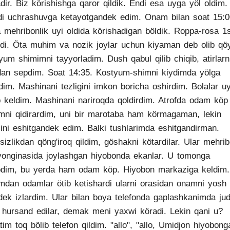
dir. Biz körishishga qaror qildik. Endi esa uyga yöl oldim.
i uchrashuvga ketayotgandek edim. Onam bilan soat 15:
 mehribonlik uyi oldida körishadigan böldik. Roppa-rosa 1
bdi. Öta muhim va nozik joylar uchun kiyaman deb olib qö
yum shimimni tayyorladim. Dush qabul qilib chiqib, atirlarn
dan sepdim. Soat 14:35. Kostyum-shimni kiydimda yölga
dim. Mashinani tezligini imkon boricha oshirdim. Bolalar u
b keldim. Mashinani nariroqda qoldirdim. Atrofda odam köp 
ni qidirardim, uni bir marotaba ham körmagaman, lekin
ini eshitgandek edim. Balki tushlarimda eshitgandirman.
sizlikdan qöng'iroq qildim, göshakni kötardilar. Ular mehrib
yonginasida joylashgan hiyobonda ekanlar. U tomonga
dim, bu yerda ham odam köp. Hiyobon markaziga keldim.
mdan odamlar ötib ketishardi ularni orasidan onamni yosh
dek izlardim. Ular bilan boya telefonda gaplashkanimda ju
hursand edilar, demak meni yaxwi köradi. Lekin qani u?
tim toq bölib telefon qildim. "allo", "allo, Umidjon hiyobong