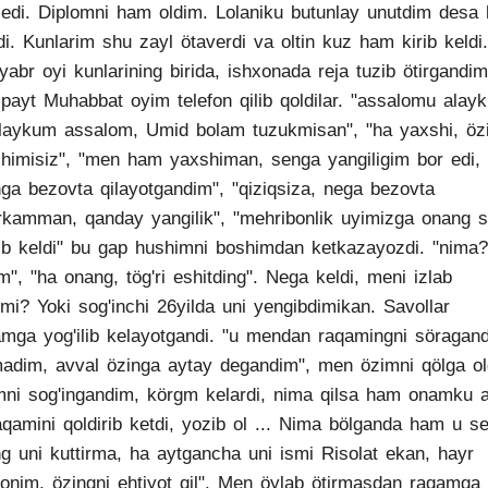
 edi. Diplomni ham oldim. Lolaniku butunlay unutdim desa
di. Kunlarim shu zayl ötaverdi va oltin kuz ham kirib keldi.
yabr oyi kunlarining birida, ishxonada reja tuzib ötirgandim
payt Muhabbat oyim telefon qilib qoldilar. "assalomu alay
laykum assalom, Umid bolam tuzukmisan", "ha yaxshi, öz
himisiz", "men ham yaxshiman, senga yangiligim bor edi,
ga bezovta qilayotgandim", "qiziqsiza, nega bezovta
rkamman, qanday yangilik", "mehribonlik uyimizga onang s
rib keldi" bu gap hushimni boshimdan ketkazayozdi. "nima?
", "ha onang, tög'ri eshitding". Nega keldi, meni izlab
imi? Yoki sog'inchi 26yilda uni yengibdimikan. Savollar
mga yog'ilib kelayotgandi. "u mendan raqamingni söragand
adim, avval özinga aytay degandim", men özimni qölga ol
ni sog'ingandim, körgm kelardi, nima qilsa ham onamku a
aqamini qoldirib ketdi, yozib ol ... Nima bölganda ham u s
g uni kuttirma, ha aytgancha uni ismi Risolat ekan, hayr
jonim, özingni ehtiyot qil". Men öylab ötirmasdan raqamga