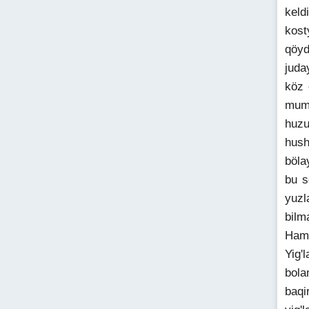
keld
kost
qöyd
juda
köz 
mumk
huzu
hush
böla
bu s
yuzl
bilm
Hamm
Yig'
bola
baqi