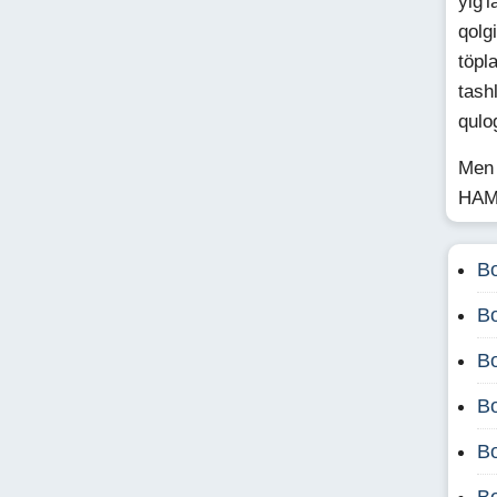
yig'
qolg
töpl
tash
qulo
Men 
HAM
Bo
Bo
Bo
Bo
Bo