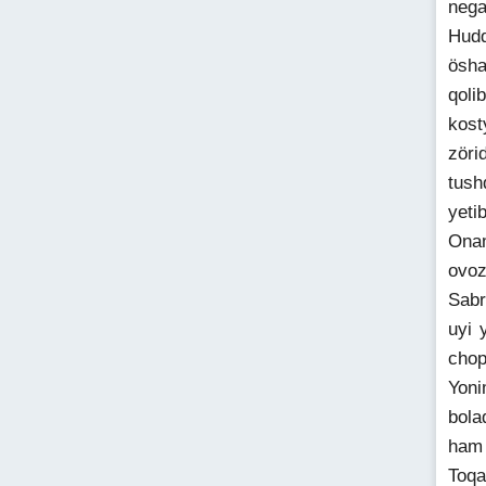
nega
Hudd
ösha
qoli
kost
zöri
tush
yeti
Onam
ovoz
Sabr
uyi 
chop
Yoni
bola
ham 
Toqa