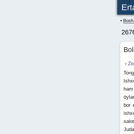
Ert
Bosh 
2676
Bol
Zo
Tong
Ishx
ham 
öyla
bor 
ishx
salo
Juda