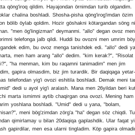
tta qöng'iroq qildim. Hayajondan örnimdan turib olgandim.
klar chalina boshladi. Shosha-pisha qöng'irog'imdan özim
on bölib öylab qoldim. Hozir göshakni kötargandan söng n
an. "men ög'lingizman" deymanmi. "allo" degan ovoz men
borimni telefonga jalb qildi. Huddi bu ovozni men umrim böy
tgandek edim, bu ovoz menga tanishdek edi. "allo" dedi y
marta, men ham arang "allo" dedim. "kim kerak?", "Risolat
i?", "ha menman, kim bu raqamni tanimadim" men jim
rdim, gapira olmasdim, biz jim turardik. Bir daqiqaga yetar
as telefondan yig'i ovozi eshitila boshladi. Demak meni tan
mid" dedi u ayol yig'i aralash. Mana men 26yildan beri ku
nchi marta ismimni aytib chaqirgan ona ovozi. Mening ham
arim yoshlana boshladi. "Umid" dedi u yana, "bolam,
isan?", meni bög'zimdan zörg'a "ha" degan söz chiqdi. Tu
mdan qimirlamay u bilan 20daqiqa gaplashdik. Ular faqat yig
ash gapirdilar, men esa ularni tingladim. Köp gapira olmad