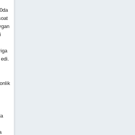
00da
soat
ygan
i
yiga
edi.
onlik
da
a