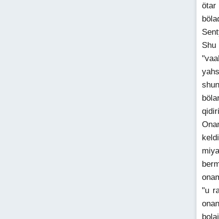
ötar
böla
Sent
Shu 
"vaa
yahs
shun
böla
qidi
Onam
keld
miya
berm
onam
"u r
onan
bola