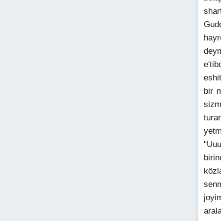
shar
Gudo
hayr
deym
e'ti
eshi
bir 
sizm
tura
yetm
"Uuu
biri
közl
senm
joyi
aral