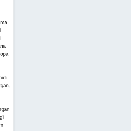
ima
i
i
ana
 opa
-
idi.
tgan,
rgan
'i
im