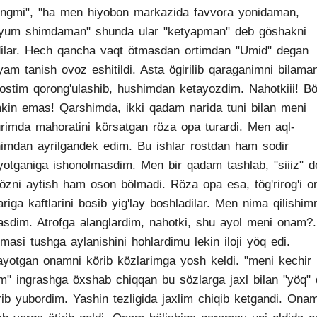
ingmi", "ha men hiyobon markazida favvora yonidaman,
yum shimdaman" shunda ular "ketyapman" deb göshakni
ilar. Hech qancha vaqt ötmasdan ortimdan "Umid" degan
yam tanish ovoz eshitildi. Asta ögirilib qaraganimni bilama
ostim qorong'ulashib, hushimdan ketayozdim. Nahotkiii! Böl
in emas! Qarshimda, ikki qadam narida tuni bilan meni
rimda mahoratini körsatgan röza opa turardi. Men aql-
imdan ayrilgandek edim. Bu ishlar rostdan ham sodir
yotganiga ishonolmasdim. Men bir qadam tashlab, "siiiz" 
özni aytish ham oson bölmadi. Röza opa esa, tög'rirog'i 
ariga kaftlarini bosib yig'lay boshladilar. Men nima qilishim
asdim. Atrofga alanglardim, nahotki, shu ayol meni onam?.
asi tushga aylanishini hohlardimu lekin iloji yöq edi.
layotgan onamni körib közlarimga yosh keldi. "meni kechir
m" ingrashga öxshab chiqqan bu sözlarga jaxl bilan "yöq"
rib yubordim. Yashin tezligida jaxlim chiqib ketgandi. Ona