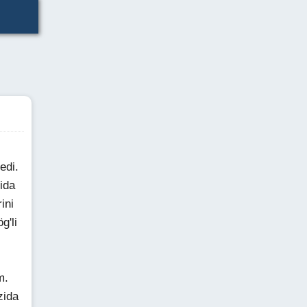
edi.
ida
ini
g'li
m.
zida