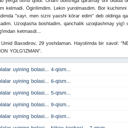
lab yerga ötirib qoldi. Onam bölishiga qaramay uni oldida or
im kelmadi. Ögirilimdim. Lekin yurolmasdim. Bor kuchimni
adimda "xayr, men sizni yaxshi körar edim" deb oldinga q
ladim. Uzoqlasha boshladim, qanchalik uzoqlashmay yig'i 
g'imdan ketmasdi...
Umid Baxodirov, 29 yoshdaman. Hayolimda bir savol: "
ON YOLG'IZMAN".
lalar uyining bolasi... 4-qism...
lalar uyining bolasi... 6-qism...
lalar uyining bolasi... 5-qism...
lalar uyining bolasi... 9-qism...
lalar uyining bolasi... 8-qism...