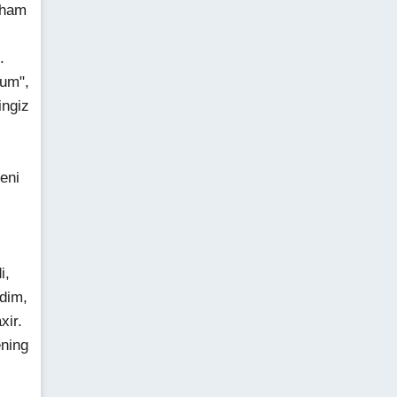
 ham
.
kum",
ingiz
eni
i,
dim,
xir.
ening