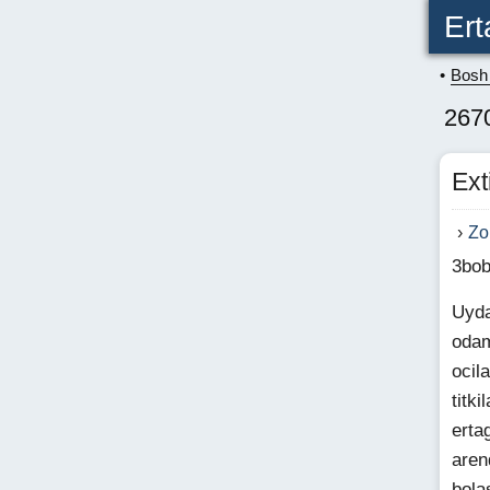
Ert
Bosh 
2670
Ext
Zo
3bo
Uyda
odam
ocil
titk
erta
aren
bola