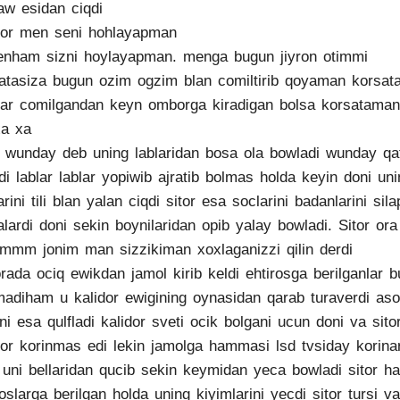
law esidan ciqdi
tor men seni hohlayapman
nham sizni hoylayapman. menga bugun jiyron otimmi
atasiza bugun ozim ogzim blan comiltirib qoyaman korsat
ar comilgandan keyn omborga kiradigan bolsa korsataman
a xa
 wunday deb uning lablaridan bosa ola bowladi wunday qat
di lablar lablar yopiwib ajratib bolmas holda keyin doni uni
arini tili blan yalan ciqdi sitor esa soclarini badanlarini sila
alardi doni sekin boynilaridan opib yalay bowladi. Sitor ora
mmm jonim man sizzikiman xoxlaganizzi qilin derdi
rada ociq ewikdan jamol kirib keldi ehtirosga berilganlar b
adiham u kalidor ewigining oynasidan qarab turaverdi aso
ni esa qulfladi kalidor sveti ocik bolgani ucun doni va sito
dor korinmas edi lekin jamolga hammasi lsd tvsiday korina
 uni bellaridan qucib sekin keymidan yeca bowladi sitor h
roslarga berilgan holda uning kiyimlarini yecdi sitor tursi va