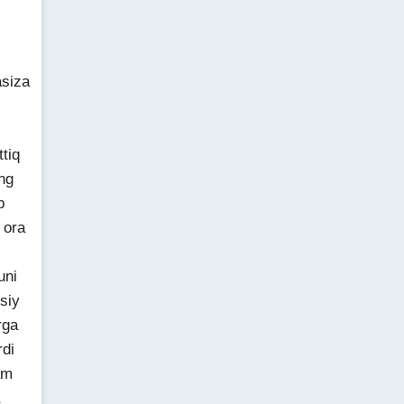
asiza
tiq
ng
p
 ora
uni
siy
rga
rdi
am