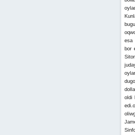
oyla
Kunl
bugu
oqwo
esa 
bor 
Sito
juda
oyla
dugo
doll
oldi
edi.
oliw
Jamo
Sinf