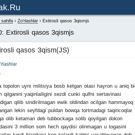
ak.ru
sahifa
Zo‘rlashlar
Extirosli qasos 3qismjs
: Extirosli qasos 3qismjs
irosli qasos 3qism(JS)
‘rlashlar
b
 topolon uyni militsiya bosb ketgan otasi hayron u aniq bi
 qilganini yaqinlailigini sezdi cunki qulfni sertavinasi
adigan qilib sindirilmagan ewik oldindan ocilgan hammayoq
ilangan lekin seyfdagi puldan bowqa tortmadagi taqincoqlar
ga olib ketaman deb tubbockaga solib qoyilgan dokon
dasini 3 million som hech qaydisi olinmagan u togasini
sidan kordi biznikiga kop kelardi kalitni yasattirvogan deb