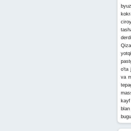
byuz
kokr
ciro
tash
derd
Qiza
yotq
past
o'ta
va m
tepa
mass
kayf
blan
bugu