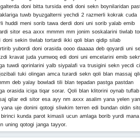
galterda doni bitta tursida endi doni sekn boynilaridan pas
aklariga tuwb byuzgalterni yechdi 2 razmerli kokrak cuda
yli huddi meni sorib tawa derdi doni uni sorib yalab emib
ardi sitor esa axxx mmmm mm jonim soskalarini tiwlab tor
i doni sekin tiwlab tortardi ikki qoli blan qidip silab
rtirib yubordi doni orasida oooo daaaaa deb qoyardi uni s
izdi kravat juda yumwoq edi doni uni emcelarini emib sek
ga tuwdi qorinlarini yalb siypalafi va trusigini sekn yecdi ci
 jozibali tuki olingan amca turardi sekn qoli blan massaj qil
mm deb yalay bowladi tili blan tepadan pastga pastdan
ga orasida iciga tiqar sorar. Qoli blan klitorini oynab tuflab
aj qilar edi sitor esa ayy nm axxx asalim yana yelen ya
 yana uje donini qotogi sliwkim terren edi bundan oldin sit
 birinci kunda parot kimasli ucun amlaga borib yurdi mana
n uning qotogi janga tayyor.