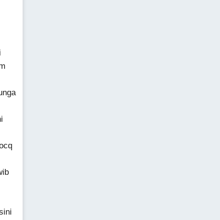
i
am
unga
i
 ocq
wib
sini