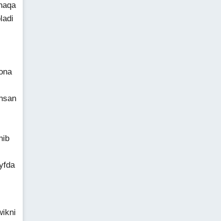
naqa
ladi
ona
ansan
nib
yfda
wikni