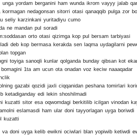
i unga yordam berganini ham wunda ikrom vayyy jalab qa
 kormagan nedagonsan sitorri otasi qanaqqib pulga zor bo
 u seliy karzinkani yuritadiyu cumo
da ne mandan pul soradi
m:soddasan orto otasi qizimga kop pul bersam tarbiyasi
ladi deb kop bermasa kerakda sen laqma uydagilarni pew
 blan topgan
gni toyiga sanoqli kunlar qolganda bunday qibsan kot ek
 bomagini 1ta am ucun ota onadan voz keciw naaaqadar
nclik
lning gazabi qozidi jaxli ciqqanidan peshana tomirlari kori
lib ketadiganday edi lekin shoshilmadi
ni kuzatti sitor esa oqwomdagi berkitilib icilgan vinodan ka
jamolni eslamasdi ham ular doni tayyorlagan uyga boriwdi
l kuzatti
r va doni uyga kelib ewikni ociwlari blan yopiwib ketiwdi e