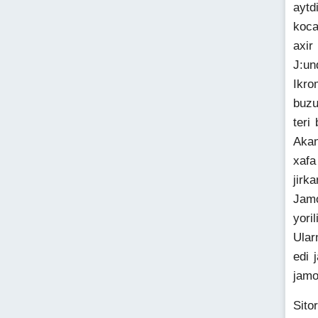
aytd
koca
axir
J:un
Ikro
buzu
teri
Akan
xafa
jirka
Jamo
yori
Ular
edi 
jamo
Sito