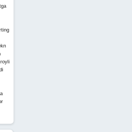
tga
ting
ekn
n
royli
di
na
or