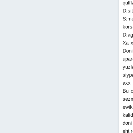
qulf
D:si
S:me
kors
D:ag
Xa x
Doni
upar
yuzl
siyp
axx 
Bu o
sezm
ewik
kali
doni
ehti