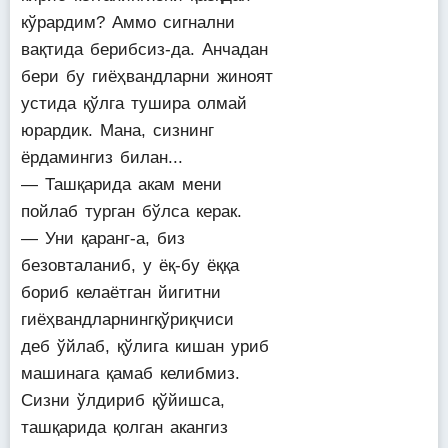
кўрардим? Аммо сигнални
вақтида берибсиз-да. Анчадан
бери бу гиёҳвандларни жиноят
устида қўлга тушира олмай
юрардик. Мана, сизнинг
ёрдамингиз билан...
— Ташқарида акам мени
пойлаб турган бўлса керак.
— Уни қаранг-а, биз
безовталаниб, у ёқ-бу ёққа
бориб келаётган йигитни
гиёҳвандларнингқўриқчиси
деб ўйлаб, қўлига кишан уриб
машинага қамаб келибмиз.
Сизни ўлдириб қўйишса,
ташқарида қолган акангиз