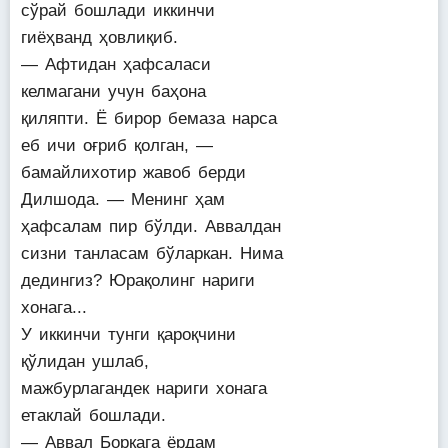
сўрай бошлади иккинчи
гиёҳванд ҳовлиқиб.
— Афтидан ҳафсаласи
келмагани учун баҳона
қиляпти. Ё бирор бемаза нарса
еб ичи оғриб қолган, —
бамайлихотир жавоб берди
Дилшода. — Менинг ҳам
ҳафсалам пир бўлди. Аввалдан
сизни танласам бўларкан. Нима
дедингиз? Юрақолинг нариги
хонага...
У иккинчи тунги қароқчини
қўлидан ушлаб,
мажбурлагандек нариги хонага
етаклай бошлади.
— Аввал Боркага ёрдам