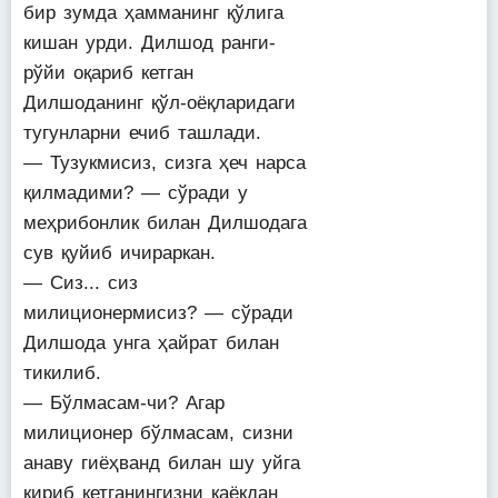
бир зумда ҳамманинг қўлига
кишан урди. Дилшод ранги-
рўйи оқариб кетган
Дилшоданинг қўл-оёқларидаги
тугунларни ечиб ташлади.
— Тузукмисиз, сизга ҳеч нарса
қилмадими? — сўради у
меҳрибонлик билан Дилшодага
сув қуйиб ичираркан.
— Сиз... сиз
милиционермисиз? — сўради
Дилшода унга ҳайрат билан
тикилиб.
— Бўлмасам-чи? Агар
милиционер бўлмасам, сизни
анаву гиёҳванд билан шу уйга
кириб кетганингизни қаёқдан