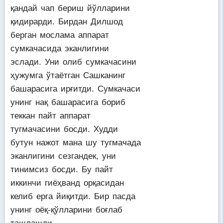
қандай чап бериш йўлларини
қидирарди. Бирдан Дилшод
берган мослама аппарат
сумкачасида эканлигини
эслади. Уни олиб сумкачасини
ҳужумга ўтаётган Сашканинг
башарасига ирғитди. Сумкачаси
унинг нақ башарасига бориб
теккан пайт аппарат
тугмачасини босди. Худди
бутун нажот мана шу тугмачада
эканлигини сезгандек, уни
тинимсиз босди. Бу пайт
иккинчи гиёҳванд орқасидан
келиб ерга йиқитди. Бир пасда
унинг оёқ-қўлларини боғлаб