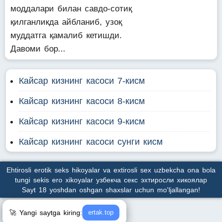
моддалари билан савдо-сотиқ
қилганликда айбланиб, узоқ
муддатга қамалиб кетишди.
Давоми бор...
Кайсар кизнинг касоси 7-кисм
Кайсар кизнинг касоси 8-кисм
Кайсар кизнинг касоси 9-кисм
Кайсар кизнинг касоси сунги кисм
Ehtirosli erotik seks hikoyalar va extirosli sex uzbekcha ona bola
tungi sekis ero xikoyalar узбекча секс эхтиросли хикоялар
Sayt 18 yoshdan oshgan shaxslar uchun mo'ljallangan!
🚀 Yangi saytga kiring:
ertak.top