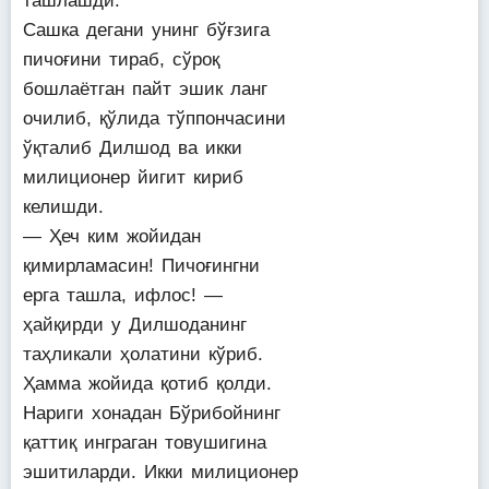
ташлашди.
Сашка дегани унинг бўғзига
пичоғини тираб, сўроқ
бошлаётган пайт эшик ланг
очилиб, қўлида тўппончасини
ўқталиб Дилшод ва икки
милиционер йигит кириб
келишди.
— Ҳеч ким жойидан
қимирламасин! Пичоғингни
ерга ташла, ифлос! —
ҳайқирди у Дилшоданинг
таҳликали ҳолатини кўриб.
Ҳамма жойида қотиб қолди.
Нариги хонадан Бўрибойнинг
қаттиқ инграган товушигина
эшитиларди. Икки милиционер