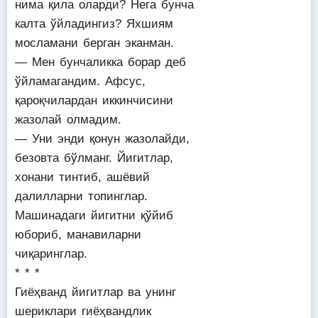
нима қила оларди? Нега бунча
калта ўйладингиз? Яхшиям
мосламани берган эканман.
— Мен бунчаликка борар деб
ўйламагандим. Афсус,
қароқчилардан иккинчисини
жазолай олмадим.
— Уни энди қонун жазолайди,
безовта бўлманг. Йигитлар,
хонани тинтиб, ашёвий
далилларни топинглар.
Машинадаги йигитни қўйиб
юбориб, манавиларни
чиқаринглар.
* * *
Гиёҳванд йигитлар ва унинг
шериклари гиёҳвандлик