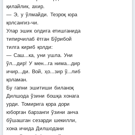
қилайлик, ахир.
— Э, у ўлмайди. Тезроқ юра
қолсангиз-чи.
Улар эшик олдига етишганида
типирчилаб ётган Бўрибой
тилга кириб қолди:
— Саш...ка, уни ушла. Уни
ўл...дир! У мен...га нима...дир
ичир...ди. Вой, ҳо...зир ў...либ
қоламан.
Бу гапни эшитиши биланоқ
Дилшода ўзини бошқа хонага
урди. Томирига қора дори
юборган барзанги ўзини анча
бўшашган сезарди шекилли,
хона ичида Дилшодани