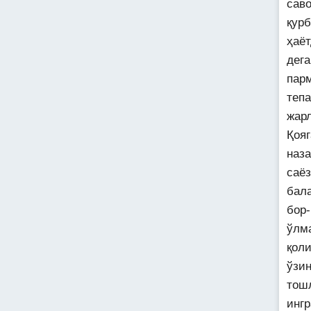
сав
қур
ҳаёт
дег
пар
тепа
жар
Қоя
наз
саё
бал
бор-
ўлм
қол
ўзин
тош
ингр