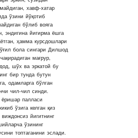
тмайдиган, хавф-хатар
ида ўзини йўқотиб
майдиган бўлиб вояга
н, эндигина йигирма ёшга
аётган, ҳамма курсдошлари
 ўғил бола сингари Дилшод
чақирадиган мағрур,
дод, шўх ва эркатой бу
инг бир тунда бутун
га, одамларга бўлган
нчи чил-чил синди.
г ёришар палласи
икиб ўзига келган қиз
и виждонсиз йигитнинг
шийларча ўзининг
усини топтаганини эслади.