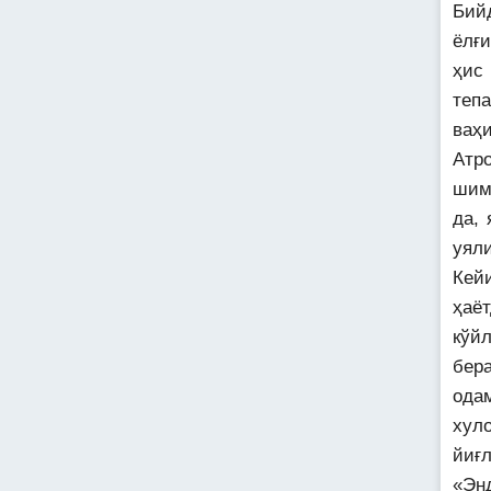
Бий
ёлғ
ҳис
тепа
ваҳ
Атр
шим
да, 
уяли
Кей
ҳаё
кўй
бер
одам
хул
йиғ
«Эн