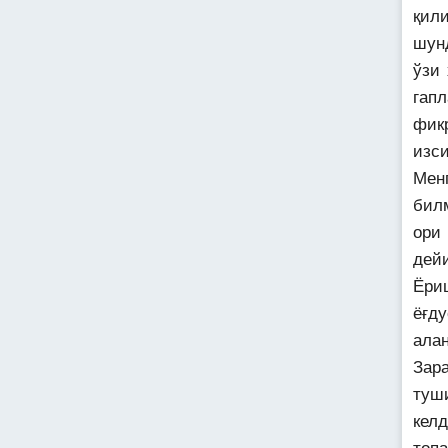
қили
шун
ўзи
гап
фик
изс
Мен
бил
ори
дей
Ёри
ёғд
алан
Зар
туш
кел