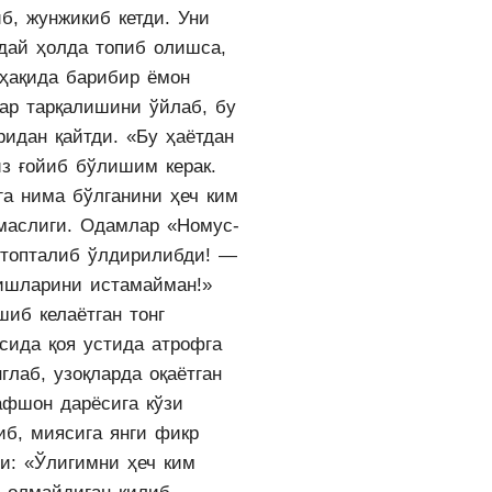
б, жунжикиб кетди. Уни
дай ҳолда топиб олишса,
 ҳақида барибир ёмон
лар тарқалишини ўйлаб, бу
ридан қайтди. «Бу ҳаётдан
из ғойиб бўлишим керак.
га нима бўлганини ҳеч ким
маслиги. Одамлар «Номус-
 топталиб ўлдирилибди! —
ишларини истамайман!»
шиб келаётган тонг
усида қоя устида атрофга
глаб, узоқларда оқаётган
афшон дарёсига кўзи
иб, миясига янги фикр
ди: «Ўлигимни ҳеч ким