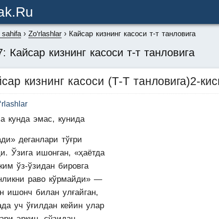
ak.ru
sahifa
Zo‘rlashlar
Кайсар кизнинг касоси т-т танловига
7: Кайсар кизнинг касоси т-т танловига
сар кизнинг касоси (Т-Т танловига)2-ки
‘rlashlar
а кунда эмас, кунида
ади» деганлари тўғри
и. Ўзига ишонган, «ҳаётда
ким ўз-ўзидан бировга
нликни раво кўрмайди» —
н ишонч билан улғайган,
ада уч ўғилдан кейин улар
ари эркин, сўзидан