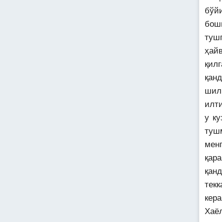
бўй
бош
тушг
ҳай
қилг
қан
шил
илт
у ку
туш
менг
қар
қан
текк
кера
Хаёл