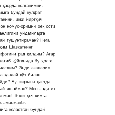
и қаерда қолганимни,
имга бундай кулфат
анини, икки йиртқич
вон номус-оримни оёқ ости
анлигини уйдагиларга
дай тушунтираман? Нега
қим Шавкатнинг
ифотини рад қилдим? Агар
затиб қўйганида бу ҳолга
масдим? Энди акаларим
а қандай кўз билан
айди? Бу жирканч ҳаётда
дай яшайман? Мен энди ит
анман! Энди ҳеч кимга
к эмасман!».
ига келаётган бундай