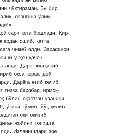
а олмайдиган қилиб
мни чўктираман. Бу бир
залик, осонгина ўлим
ади!»
арё сари кета бошлади. Қир-
рлардан ошиб, катта
ссага чиқиб олди. Зарафшон
сини у ҳеч қачон
маганди. Дарё пишқириб,
ириб оқса керак, деб
арди. Дарёга етиб келиб
г тизза баробар, ирмоқ-
оқ бўлиб оқаётган узанини
б, ўзини кўмиб, йўқ қилиб
радиган ёки оқизиб
адиган жойини топишга
илди. Изланишлари зое