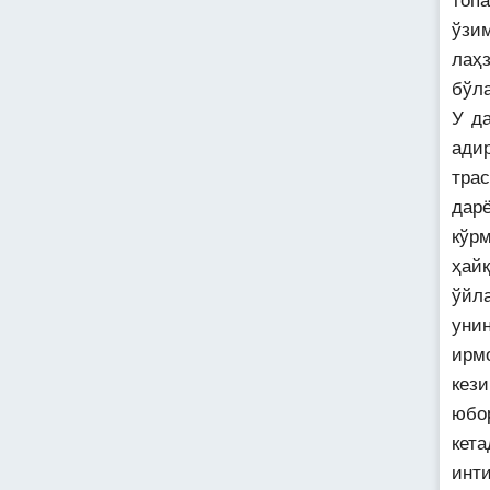
топ
ўзи
лаҳ
бўл
У д
ади
тра
дарё
кўр
ҳайқ
ўйл
унин
ирм
кези
юбо
кет
инт