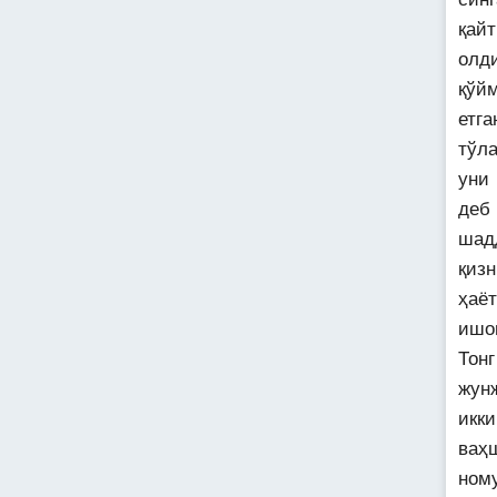
қай
олд
қўй
етга
тўл
уни
деб 
шад
қизн
ҳаёт
ишо
Тон
жунж
икк
ваҳ
ном