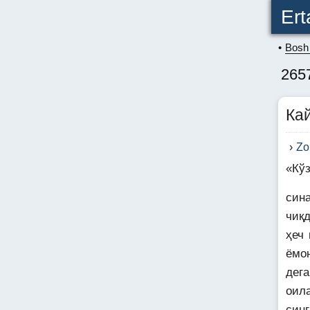
Ert
Bosh 
265
Кай
Zo
«Кўз
син
чиқд
ҳеч 
ёмо
дега
оил
синг