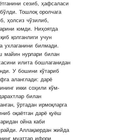
аётганини сезиб, ҳафсаласи
 бўлди. Тошлоқ оролчага
б, ҳолсиз чўзилиб,
ларини юмди. Ниҳоятда
қиб қолганлиги учун
ча ухлаганини билмади.
ш майин нурлари билан
сасини илита бошлаганидан
онди. У бошини кўтариб
офга аланглади: дарё
ининг икки соҳили кўм-
 дарахтлар билан
анган, ўртадан ирмоқларга
иниб оқаётган дарё қуёш
ларидан ойна каби
ирайди. Аллақаердан жийда
ининг муаттар ифори