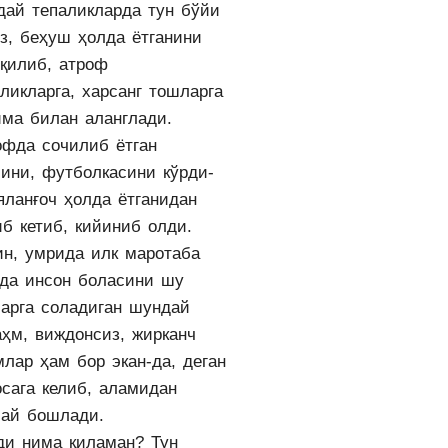
дай тепаликларда тун бўйи
из, беҳуш ҳолда ётганини
 қилиб, атроф
ликларга, харсанг тошларга
има билан аланглади.
офда сочилиб ётган
ини, футболкасини кўрди-
яланғоч ҳолда ётганидан
б кетиб, кийиниб олди.
ин, умрида илк маротаба
тда инсон боласини шу
ларга соладиган шундай
аҳм, виждонсиз, жирканч
лар ҳам бор экан-да, деган
осага келиб, аламидан
лай бошлади.
ди нима қиламан? Тун