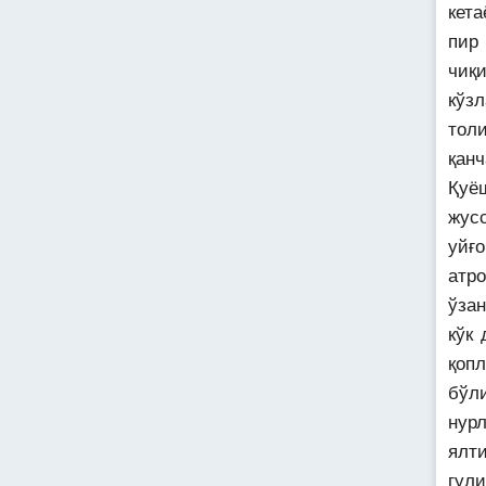
кет
пир
чиқи
кўз
толи
қан
Қуё
жус
уйғ
атр
ўзан
кўк
қопл
бўл
нур
ялт
гул