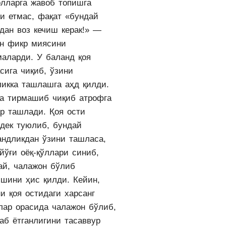
олларга жавоб топишга
би етмас, фақат «бундай
дан воз кечиш керак!» —
ан фикр миясини
маларди. У баланд қоя
сига чиқиб, ўзини
ликка ташлашга аҳд қилди.
га тирмашиб чиқиб атрофга
ар ташлади. Қоя ости
здек туюлиб, бундай
андликдан ўзини ташласа,
йўғи оёқ-қўллари синиб,
ай, чалажон бўлиб
ишини ҳис қилди. Кейин,
и қоя остидаги харсанг
лар орасида чалажон бўлиб,
аб ётганлигини тасаввур