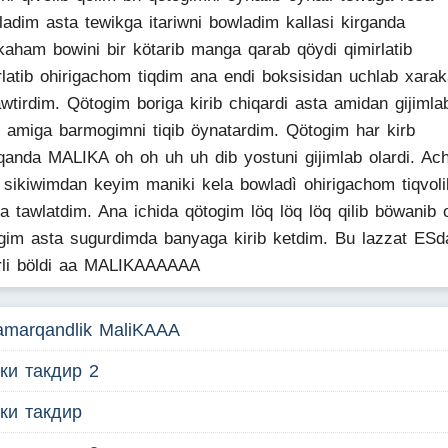
ladim asta tewikga itariwni bowladim kallasi kirganda
kaham bowini bir kötarib manga qarab qöydi qimirlatib
rlatib ohirigachom tiqdim ana endi boksisidan uchlab xarak
awtirdim. Qötogim boriga kirib chiqardi asta amidan gijimla
b amiga barmogimni tiqib öynatardim. Qötogim har kirb
qanda MALIKA oh oh uh uh dib yostuni gijimlab olardi. Ac
 sikiwimdan keyim maniki kela bowladì ohirigachom tiqvoli
ga tawlatdim. Ana ichida qötogim löq löq löq qilib böwanib o
gim asta sugurdimda banyaga kirib ketdim. Bu lazzat ESd
rli böldi aa MALIKAAAAAA
amarqandlik MaliKAAA
ки такдир 2
кки такдир