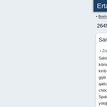
Ert
Bosh 
264
Sa
Zo
Salo
köri
kiri
giji
qatt
chöc
Spal
yotq