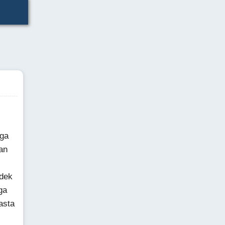
aga
an
udek
ga
asta