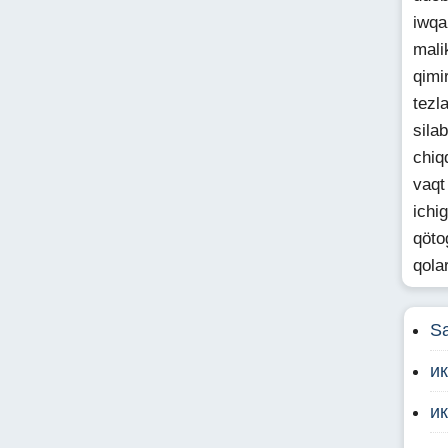
iwqa
mali
qimi
tezl
sila
chiq
vaqt
ichi
qöto
qola
S
ик
и