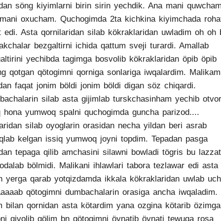
dan söng kiyimlarni birin sirin yechdik. Ana mani quwcha
mani oxucham. Quchogimda 2ta kichkina kiyimchada roha
 edi. Asta qornilaridan silab kökraklaridan uwladim oh oh 
akchalar bezgaltirni ichida qattum sveji turardi. Amallab
altirini yechibda tagimga bosvolib kökraklaridan öpib öpib
ng qotgan qötogimni qorniga sonlariga iwqalardim. Malikam
dan faqat jonim böldi jonim böldi digan söz chiqardi.
achalarin silab asta gijimlab turskchasinham yechib otvo
q hona yumwoq spalni quchogimda guncha parizod....
aridan silab oyoglarin orasidan necha yildan beri asrab
qlab kelgan issiq yumwoq joyni topdim. Tepadan pasga
dan tepaga qilib amchasini silawni bowladi tögris bu lazzatn
fodalab bölmidi. Malikani ihlawlari tabora tezlawar edi asta
n yerga qarab yotqizdamda ikkala kökraklaridan uwlab uch
aaaab qötogimni dumbachalarin orasiga ancha iwqaladim. 
m bilan qornidan asta kötardim yana ozgina kötarib özimga
ni qivolib qölim bn qötogimni öynatib öynati tewuga rosa