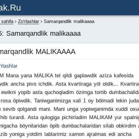
ak.ru
sahifa
Zo‘rlashlar
Samarqandlik malikaaaa
5: Samarqandlik malikaaaa
marqandlik MALIKAAAA
‘rlashlar
M Mana yana MALIKA tel qildi gaplawdik aziza kafesida
wdik ancha pivo ichdik. Asta kvartiraga yöl oldik... Kvartir
b ewikni yopib asta quchoqladim özimga tortib dumbachalid
b rosa öpiwdik. Taniwganimizga xali 1 oy bölmadi lekin juda
u sevib qolgandi mani. Mani unga yopiwganimda xuddi ox
hib turardi. Asta qulogiga pichirladim MALIKAM yur spalni
nigacha böynilaridan öpib dumbachalaridan silab obkirdim 
izib yoniga yotdim lablarimiz xamon ajralmas edi ancha