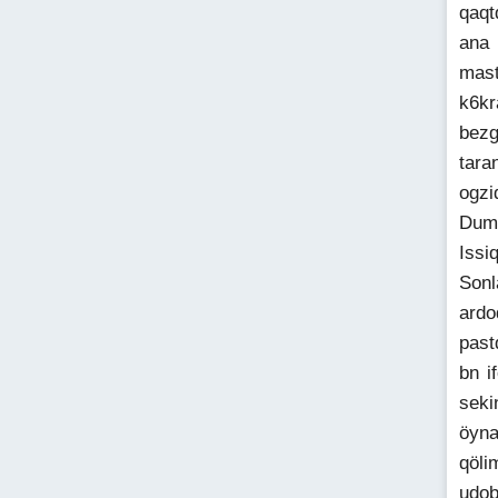
qaqt
ana 
mast
k6kr
bezg
tara
ogzi
Dumb
Issi
Sonl
ardo
past
bn i
seki
öyna
qöli
udob