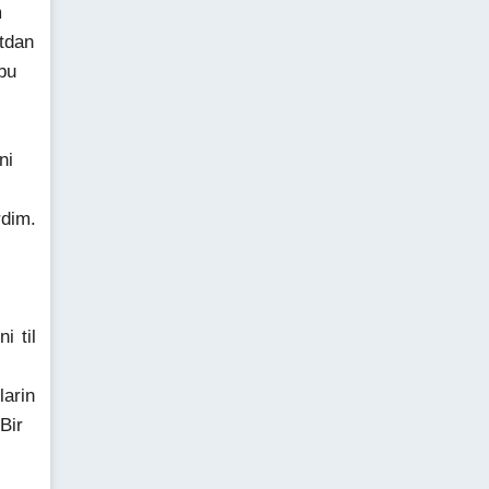
m
tdan
bu
ni
rdim.
i til
larin
Bir