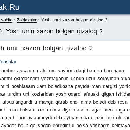
ak.ru
sahifa
Zo‘rlashlar
Yosh umri xazon bolgan qizaloq 2
: Yosh umri xazon bolgan qizaloq 2
h umri xazon bolgan qizaloq 2
‘rlashlar
lambor assalomu alekum saytimizdagi barcha barchaga
yamni oxirgacham yozmaganim uchun uzur sorayman xiko
mini boshlasam xam boladi.osha paytda man nargizi yoni
pas turdim uni kozlaridan yosh oqardi afsuski qilgan ishida
 afsuslangandi u manga qarab endi nima boladi deb rosa
lardi men bolsam xech nima diyolmasdim agar men unga e
a xech kim uylanmeydi deb aytganimda u ozini ozi oldirar
aybdor bolib qolishdan qorqdim,u bolsa yashagm kelmaya