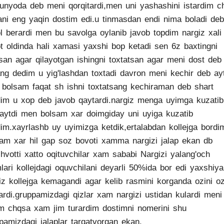
unyoda deb meni qorqitardi,men uni yashashini istardim c
ni eng yaqin dostim edi.u tinmasdan endi nima boladi deb
l berardi men bu savolga oylanib javob topdim nargiz xali
t oldinda hali xamasi yaxshi bop ketadi sen 6z baxtingni
san agar qilayotgan ishingni toxtatsan agar meni dost deb
ang dedim u yig'lashdan toxtadi davron meni kechir deb ay
bolsam faqat sh ishni toxtatsang kechiraman deb shart
im u xop deb javob qaytardi.nargiz menga uyimga kuzati
aytdi men bolsam xar doimgiday uni uyiga kuzatib
im.xayrlashb uy uyimizga ketdik,ertalabdan kollejga bordi
am xar hil gap soz bovoti xamma nargizi jalap ekan db
shvotti xatto oqituvchilar xam sababi Nargizi yalang'och
lari kollejdagi oquvchilani deyarli 50%ida bor edi yaxshiy
iz kollejga kemagandi agar kelib rasmini korganda ozini oz
rardi.gruppamizdagi qizlar xam nargizi ustidan kulardi meni
im chqsa xam jim turardim dostimni nomerini shu
pamizdagi jalaplar tarqatvorgan ekan.