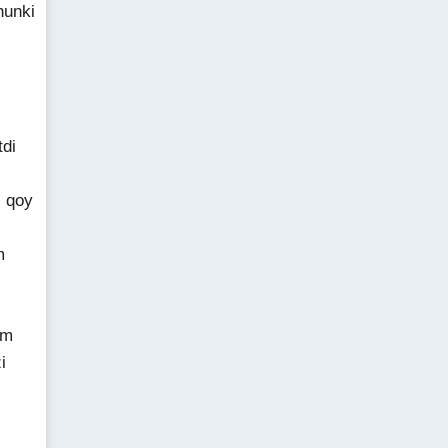
hunki
tdi
b qoy
m
am
i