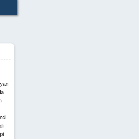
yani
da
n
ndi
di
pti