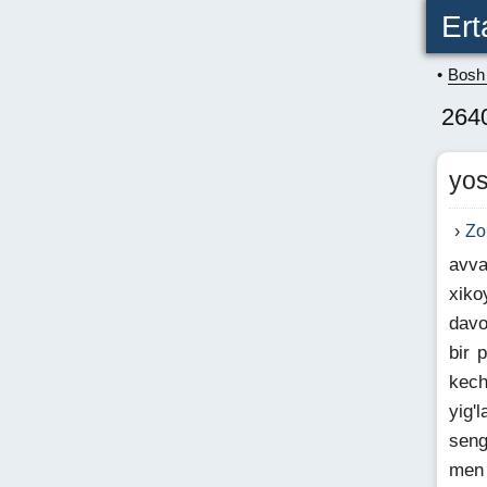
Ert
Bosh 
2640
yos
Zo
avva
xiko
davo
bir 
kech
yig'
seng
men 