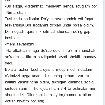
-Bu sizga, -RRahmat, meniyam senga sovg'am bor
-Nima ekan
Tushimda hodisalar Ro'y berayotkandek edi faqat
teskarisiga,Bor irodamni to'plab unda bo'sa oldim.
Dili negadir qarshilik qilmadi,shundan so'ng gap
boshladi
-meni sevasizmi
-Ha albatta nimaga So'rab qoldin. -o'zim shunchaki
so'radm. U fikrim buzilganini sezdi shekili shunday
dedi.
Bolalar uchun kecha uyishtirmoqchi edim dadam
o'zimizzi uyga unamadi shuning uchun kvartira
kalitini yashirincha oldim, tug'ilgan kunimga sobiq
sinfdoshlarimni, kollejdan ham 3-4 ta oshnalarimni
shuningdek Dilnozani ham aytim,(hamon u bilan
yotish niyatm bor edi).