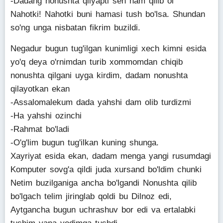
-Dadang nonushta qilyapti sen ham qilib ol
Nahotki! Nahotki buni hamasi tush bo'lsa. Shundan
so'ng unga nisbatan fikrim buzildi.
Negadur bugun tug'ilgan kunimligi xech kimni esida
yo'q deya o'rnimdan turib xommomdan chiqib
nonushta qilgani uyga kirdim, dadam nonushta
qilayotkan ekan
-Assalomalekum dada yahshi dam olib turdizmi
-Ha yahshi ozinchi
-Rahmat bo'ladi
-O'g'lim bugun tug'ilkan kuning shunga.
Xayriyat esida ekan, dadam menga yangi rusumdagi
Komputer sovg'a qildi juda xursand bo'ldim chunki
Netim buzilganiga ancha bo'lgandi Nonushta qilib
bo'lgach telim jiringlab qoldi bu Dilnoz edi,
Aytgancha bugun uchrashuv bor edi va ertalabki