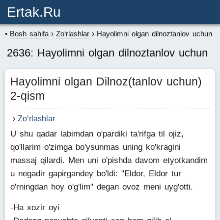
Ertak.ru
Bosh sahifa
Zo‘rlashlar
Hayolimni olgan dilnoztanlov uchun
2636: Hayolimni olgan dilnoztanlov uchun
Hayolimni olgan Dilnoz(tanlov uchun)
2-qism
Zo‘rlashlar
U shu qadar labimdan o'pardiki ta'rifga til ojiz,
qo'llarim o'zimga bo'ysunmas uning ko'kragini
massaj qilardi. Men uni o'pishda davom etyotkandim
u negadir gapirgandey bo'ldi: "Eldor, Eldor tur
o'rningdan hoy o'g'lim" degan ovoz meni uyg'otti.
-Ha xozir oyi