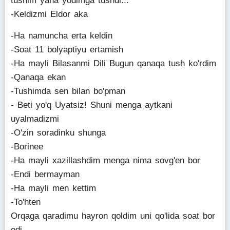
tushim yana yodimga tushdi...
-Keldizmi Eldor aka
-Ha namuncha erta keldin
-Soat 11 bolyaptiyu ertamish
-Ha mayli Bilasanmi Dili Bugun qanaqa tush ko'rdim
-Qanaqa ekan
-Tushimda sen bilan bo'pman
- Beti yo'q Uyatsiz! Shuni menga aytkani
uyalmadizmi
-O'zin soradinku shunga
-Borinee
-Ha mayli xazillashdim menga nima sovg'en bor
-Endi bermayman
-Ha mayli men kettim
-To'hten
Orqaga qaradimu hayron qoldim uni qo'lida soat bor
edi