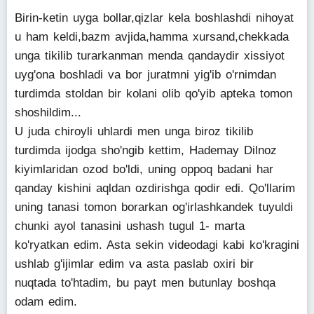
Birin-ketin uyga bollar,qizlar kela boshlashdi nihoyat
u ham keldi,bazm avjida,hamma xursand,chekkada
unga tikilib turarkanman menda qandaydir xissiyot
uyg'ona boshladi va bor juratmni yig'ib o'rnimdan
turdimda stoldan bir kolani olib qo'yib apteka tomon
shoshildim...
U juda chiroyli uhlardi men unga biroz tikilib
turdimda ijodga sho'ngib kettim, Hademay Dilnoz
kiyimlaridan ozod bo'ldi, uning oppoq badani har
qanday kishini aqldan ozdirishga qodir edi. Qo'llarim
uning tanasi tomon borarkan og'irlashkandek tuyuldi
chunki ayol tanasini ushash tugul 1- marta
ko'ryatkan edim. Asta sekin videodagi kabi ko'kragini
ushlab g'ijimlar edim va asta paslab oxiri bir
nuqtada to'htadim, bu payt men butunlay boshqa
odam edim.