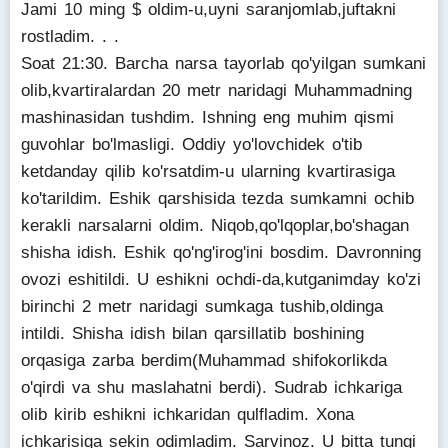
Jami 10 ming $ oldim-u,uyni saranjomlab,juftakni
rostladim. . .
Soat 21:30. Barcha narsa tayorlab qo'yilgan sumkani
olib,kvartiralardan 20 metr naridagi Muhammadning
mashinasidan tushdim. Ishning eng muhim qismi
guvohlar bo'lmasligi. Oddiy yo'lovchidek o'tib
ketdanday qilib ko'rsatdim-u ularning kvartirasiga
ko'tarildim. Eshik qarshisida tezda sumkamni ochib
kerakli narsalarni oldim. Niqob,qo'lqoplar,bo'shagan
shisha idish. Eshik qo'ng'irog'ini bosdim. Davronning
ovozi eshitildi. U eshikni ochdi-da,kutganimday ko'zi
birinchi 2 metr naridagi sumkaga tushib,oldinga
intildi. Shisha idish bilan qarsillatib boshining
orqasiga zarba berdim(Muhammad shifokorlikda
o'qirdi va shu maslahatni berdi). Sudrab ichkariga
olib kirib eshikni ichkaridan qulfladim. Xona
ichkarisiga sekin odimladim. Sarvinoz. U bitta tungi