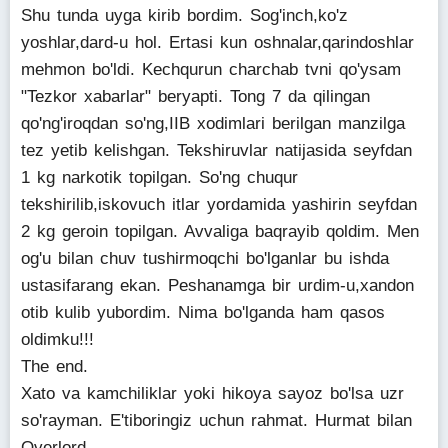
Shu tunda uyga kirib bordim. Sog'inch,ko'z
yoshlar,dard-u hol. Ertasi kun oshnalar,qarindoshlar
mehmon bo'ldi. Kechqurun charchab tvni qo'ysam
"Tezkor xabarlar" beryapti. Tong 7 da qilingan
qo'ng'iroqdan so'ng,IIB xodimlari berilgan manzilga
tez yetib kelishgan. Tekshiruvlar natijasida seyfdan
1 kg narkotik topilgan. So'ng chuqur
tekshirilib,iskovuch itlar yordamida yashirin seyfdan
2 kg geroin topilgan. Avvaliga baqrayib qoldim. Men
og'u bilan chuv tushirmoqchi bo'lganlar bu ishda
ustasifarang ekan. Peshanamga bir urdim-u,xandon
otib kulib yubordim. Nima bo'lganda ham qasos
oldimku!!!
The end.
Xato va kamchiliklar yoki hikoya sayoz bo'lsa uzr
so'rayman. E'tiboringiz uchun rahmat. Hurmat bilan
Overlord.