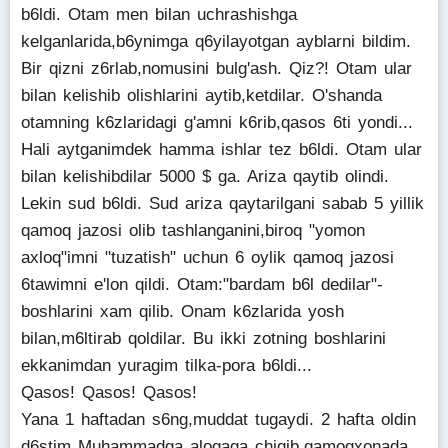
b6ldi. Otam men bilan uchrashishga
kelganlarida,b6ynimga q6yilayotgan ayblarni bildim.
Bir qizni z6rlab,nomusini bulg'ash. Qiz?! Otam ular
bilan kelishib olishlarini aytib,ketdilar. O'shanda
otamning k6zlaridagi g'amni k6rib,qasos 6ti yondi...
Hali aytganimdek hamma ishlar tez b6ldi. Otam ular
bilan kelishibdilar 5000 $ ga. Ariza qaytib olindi.
Lekin sud b6ldi. Sud ariza qaytarilgani sabab 5 yillik
qamoq jazosi olib tashlanganini,biroq "yomon
axloq"imni "tuzatish" uchun 6 oylik qamoq jazosi
6tawimni e'lon qildi. Otam:"bardam b6l dedilar"-
boshlarini xam qilib. Onam k6zlarida yosh
bilan,m6ltirab qoldilar. Bu ikki zotning boshlarini
ekkanimdan yuragim tilka-pora b6ldi...
Qasos! Qasos! Qasos!
Yana 1 haftadan s6ng,muddat tugaydi. 2 hafta oldin
d6stim Muhammadga aloqaga chiqib,qamoqxonada