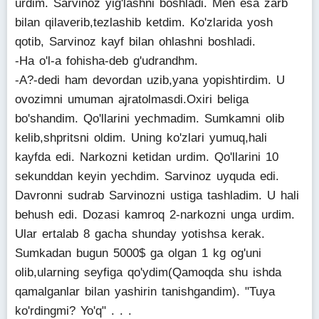
urdim. Sarvinoz yig'lashni boshladi. Men esa zarb
bilan qilaverib,tezlashib ketdim. Ko'zlarida yosh
qotib, Sarvinoz kayf bilan ohlashni boshladi.
-Ha o'l-a fohisha-deb g'udrandhm.
-A?-dedi ham devordan uzib,yana yopishtirdim. U
ovozimni umuman ajratolmasdi.Oxiri beliga
bo'shandim. Qo'llarini yechmadim. Sumkamni olib
kelib,shpritsni oldim. Uning ko'zlari yumuq,hali
kayfda edi. Narkozni ketidan urdim. Qo'llarini 10
sekunddan keyin yechdim. Sarvinoz uyquda edi.
Davronni sudrab Sarvinozni ustiga tashladim. U hali
behush edi. Dozasi kamroq 2-narkozni unga urdim.
Ular ertalab 8 gacha shunday yotishsa kerak.
Sumkadan bugun 5000$ ga olgan 1 kg og'uni
olib,ularning seyfiga qo'ydim(Qamoqda shu ishda
qamalganlar bilan yashirin tanishgandim). "Tuya
ko'rdingmi? Yo'q" . . .