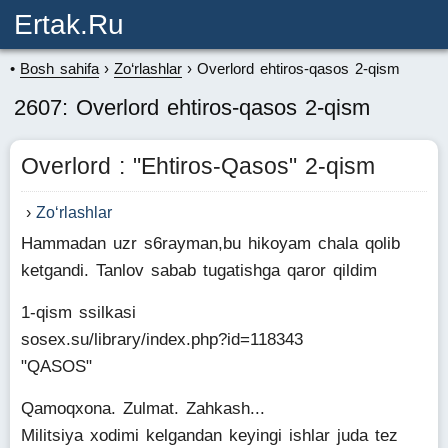
Ertak.ru
Bosh sahifa
Zo‘rlashlar
Overlord ehtiros-qasos 2-qism
2607: Overlord ehtiros-qasos 2-qism
Overlord : "Ehtiros-Qasos" 2-qism
Zo‘rlashlar
Hammadan uzr s6rayman,bu hikoyam chala qolib
ketgandi. Tanlov sabab tugatishga qaror qildim
1-qism ssilkasi
sosex.su/library/index.php?id=118343
"QASOS"
Qamoqxona. Zulmat. Zahkash...
Militsiya xodimi kelgandan keyingi ishlar juda tez