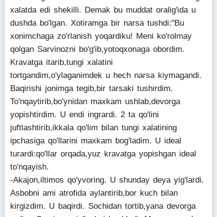
xalatda edi shekilli. Demak bu muddat oralig'ida u
dushda bo'lgan. Xotiramga bir narsa tushdi:"Bu
xonimchaga zo'rlanish yoqardiku! Meni ko'rolmay
qolgan Sarvinozni bo'g'ib,yotoqxonaga obordim.
Kravatga itarib,tungi xalatini
tortgandim,o'ylaganimdek u hech narsa kiymagandi.
Baqirishi jonimga tegib,bir tarsaki tushirdim.
To'nqaytirib,bo'ynidan maxkam ushlab,devorga
yopishtirdim. U endi ingrardi. 2 ta qo'lini
juftlashtirib,ikkala qo'lim bilan tungi xalatining
ipchasiga qo'llarini maxkam bog'ladim. U ideal
turardi:qo'llar orqada,yuz kravatga yopishgan ideal
to'nqayish.
-Akajon,iltimos qo'yvoring. U shunday deya yig'lardi.
Asbobni ami atrofida aylantirib,bor kuch bilan
kirgizdim. U baqirdi. Sochidan tortib,yana devorga