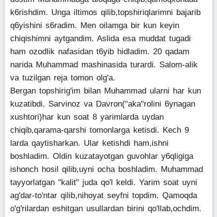
k6rishdim. Unga iltimos qilib,topshiriqlarimni bajarib
q6yishini s6radim. Men oilamga bir kun keyin
chiqishimni aytgandim. Aslida esa muddat tugadi
ham ozodlik nafasidan t6yib hidladim. 20 qadam
narida Muhammad mashinasida turardi. Salom-alik
va tuzilgan reja tomon olg'a.
Bergan topshirig'im bilan Muhammad ularni har kun
kuzatibdi. Sarvinoz va Davron("aka"rolini 6ynagan
xushtori)har kun soat 8 yarimlarda uydan
chiqib,qarama-qarshi tomonlarga ketisdi. Kech 9
larda qaytisharkan. Ular ketishdi ham,ishni
boshladim. Oldin kuzatayotgan guvohlar y6qligiga
ishonch hosil qilib,uyni ocha boshladim. Muhammad
tayyorlatgan "kalit" juda qo'l keldi. Yarim soat uyni
ag'dar-to'ntar qilib,nihoyat seyfni topdim. Qamoqda
o'g'rilardan eshitgan usullardan birini qo'llab,ochdim.