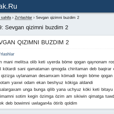
ak.ru
sahifa
Zo‘rlashlar
Sevgan qizimni buzdim 2
9: Sevgan qizimni buzdim 2
VGAN QIZIMNI BUZDIM 2
‘rlashlar
n mani melitsa olib keti uyerda böme qogan qaynonam ro
al kötardi sani qamataman qmogda chiritaman deb baqirar 
 qizizga uylanaman desamxam kömadi kegin böme qogan
otam yaxwi odam ekan beshyuz kökiga aldandi
salargaxam unga bunga qilib yana uchyuz köki keti bitayu 
mamni sotim kegin özimga özim am sikiwin qimatga tuwd
ek deb bowimni uwlagan4a ötirib qoldim