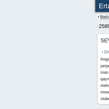
Ert
Bosh 
258
SE
Zo
Kegi
janj
man
qayn
meli
mowi
otab