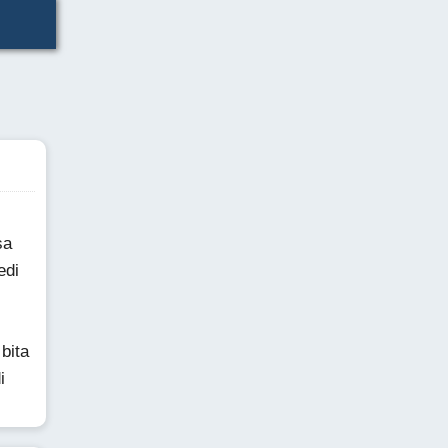
sa
edi
bita
i