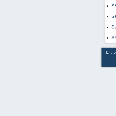
S
Se
Se
Se
Ehtir