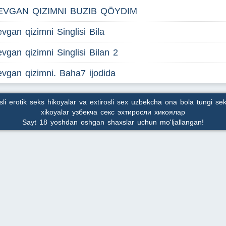
EVGAN QIZIMNI BUZIB QÖYDIM
vgan qizimni Singlisi Bila
vgan qizimni Singlisi Bilan 2
vgan qizimni. Baha7 ijodida
osli erotik seks hikoyalar va extirosli sex uzbekcha ona bola tungi sek
xikoyalar узбекча секс эхтиросли хикоялар
Sayt 18 yoshdan oshgan shaxslar uchun mo'ljallangan!