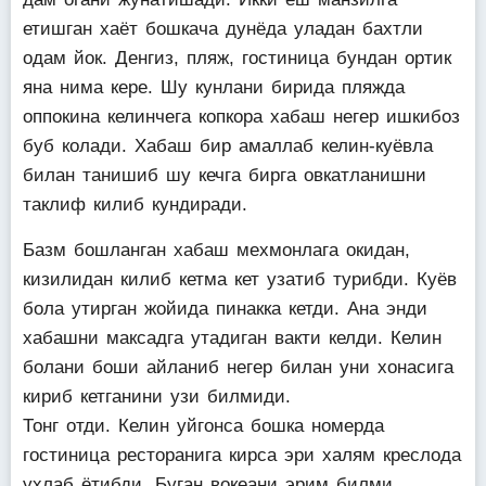
етишган хаёт бошкача дунёда уладан бахтли
одам йок. Денгиз, пляж, гостиница бундан ортик
яна нима кере. Шу кунлани бирида пляжда
оппокина келинчега копкора хабаш негер ишкибоз
буб колади. Хабаш бир амаллаб келин-куёвла
билан танишиб шу кечга бирга овкатланишни
таклиф килиб кундиради.
Базм бошланган хабаш мехмонлага окидан,
кизилидан килиб кетма кет узатиб турибди. Куёв
бола утирган жойида пинакка кетди. Ана энди
хабашни максадга утадиган вакти келди. Келин
болани боши айланиб негер билан уни хонасига
кириб кетганини узи билмиди.
Тонг отди. Келин уйгонса бошка номерда
гостиница ресторанига кирса эри халям креслода
ухлаб ётибди. Буган вокеани эрим билми