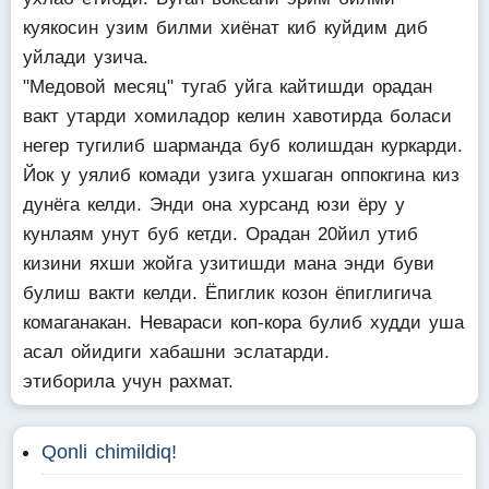
куякосин узим билми хиёнат киб куйдим диб
уйлади узича.
"Медовой месяц" тугаб уйга кайтишди орадан
вакт утарди хомиладор келин хавотирда боласи
негер тугилиб шарманда буб колишдан куркарди.
Йок у уялиб комади узига ухшаган оппокгина киз
дунёга келди. Энди она хурсанд юзи ёру у
кунлаям унут буб кетди. Орадан 20йил утиб
кизини яхши жойга узитишди мана энди буви
булиш вакти келди. Ёпиглик козон ёпиглигича
комаганакан. Невараси коп-кора булиб худди уша
асал ойидиги хабашни эслатарди.
этиборила учун рахмат.
Qonli chimildiq!