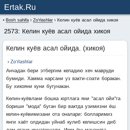
Ertak.ru
Bosh sahifa
Zo‘rlashlar
Келин куёв асал ойида хикоя
2573: Келин куёв асал ойида хикоя
Келин куёв асал ойида. (хикоя)
Zo‘rlashlar
Анчадан бери этбергим келадию хеч мавруди
бумиди. Хамма нарсани уз вакти-соати боракан.
Бу хикояни куни бугунакан.
Келин-куёвлани бошка юртлага яни "асал ойи"га
бориши "мода" буган бир вактда узимизни ёш
келин-куёвимизани ота оналари: болларимиз
янги хаёт олдидан уйнаб кулиб келишсин диб
дам огани жунатишади. Икки ёш манзилга