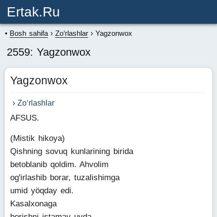
Ertak.ru
Bosh sahifa
Zo‘rlashlar
Yagzonwox
2559: Yagzonwox
Yagzonwox
Zo‘rlashlar
AFSUS.
(Mistik hikoya)
Qishning sovuq kunlarining birida
betoblanib qoldim. Ahvolim
og'irlashib borar, tuzalishimga
umid yöqday edi.
Kasalxonaga
borishni istamay uyda