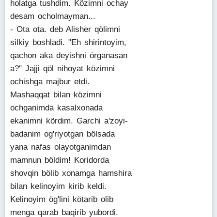
holatga tushdim. Közimni ochay
desam ocholmayman...
- Ota ota. deb Alisher qölimni
silkiy boshladi. "Eh shirintoyim,
qachon aka deyishni örganasan
a?" Jajji qöl nihoyat közimni
ochishga majbur etdi.
Mashaqqat bilan közimni
ochganimda kasalxonada
ekanimni kördim. Garchi a'zoyi-
badanim og'riyotgan bölsada
yana nafas olayotganimdan
mamnun böldim! Koridorda
shovqin bölib xonamga hamshira
bilan kelinoyim kirib keldi.
Kelinoyim ög'lini kötarib olib
menga qarab baqirib yubordi.