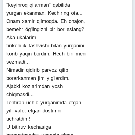
"keyinroq qilarman" qabilida
yurgan ekanman. Kechiring ota...
Onam xamir qilmoqda. Eh onajon,
bemehr ög'lingizni bir bor eslang?
Aka-ukalarim
tirikchilik tashvishi bilan yurganini
körib yaqin bordim. Hech biri meni
sezmadi...
Nimadir qidirib parvoz qilib
borarkanman jim yig'lardim.
Ajabki közlarimdan yosh
chiqmasdi...
Tentirab uchib yurganimda ötgan
yili vafot etgan döstimni
uchratdim!
U bitiruv kechasiga