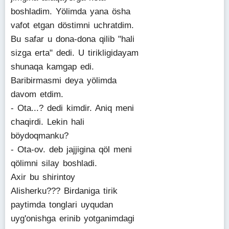
boshladim. Yölimda yana ösha
vafot etgan döstimni uchratdim.
Bu safar u dona-dona qilib "hali
sizga erta" dedi. U tirikligidayam
shunaqa kamgap edi.
Baribirmasmi deya yölimda
davom etdim.
- Ota...? dedi kimdir. Aniq meni
chaqirdi. Lekin hali
böydoqmanku?
- Ota-ov. deb jajjigina qöl meni
qölimni silay boshladi.
Axir bu shirintoy
Alisherku??? Birdaniga tirik
paytimda tonglari uyqudan
uyg'onishga erinib yotganimdagi