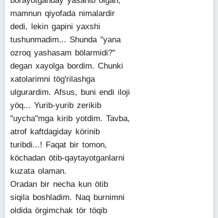
borayotganday yasanib olgan,
mamnun qiyofada nimalardir
dedi, lekin gapini yaxshi
tushunmadim... Shunda "yana
ozroq yashasam bölarmidi?"
degan xayolga bordim. Chunki
xatolarimni tög'rilashga
ulgurardim. Afsus, buni endi iloji
yöq... Yurib-yurib zerikib
"uycha"mga kirib yotdim. Tavba,
atrof kaftdagiday körinib
turibdi...! Faqat bir tomon,
köchadan ötib-qaytayotganlarni
kuzata olaman.
Oradan bir necha kun ötib
siqila boshladim. Naq burnimni
oldida örgimchak tör töqib