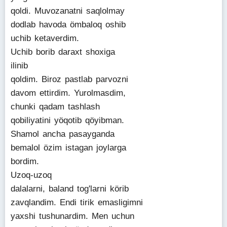
qoldi. Muvozanatni saqlolmay
dodlab havoda ömbaloq oshib
uchib ketaverdim.
Uchib borib daraxt shoxiga
ilinib
qoldim. Biroz pastlab parvozni
davom ettirdim. Yurolmasdim,
chunki qadam tashlash
qobiliyatini yöqotib qöyibman.
Shamol ancha pasayganda
bemalol özim istagan joylarga
bordim.
Uzoq-uzoq
dalalarni, baland tog'larni körib
zavqlandim. Endi tirik emasligimni
yaxshi tushunardim. Men uchun