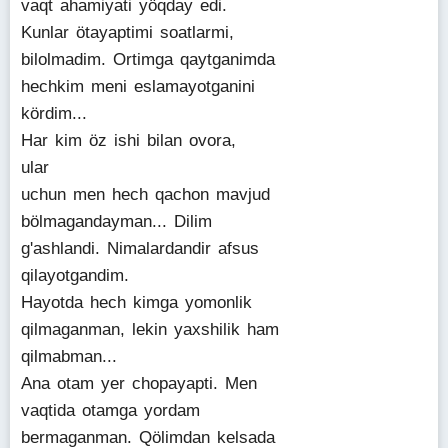
vaqt ahamiyati yöqday edi.
Kunlar ötayaptimi soatlarmi,
bilolmadim. Ortimga qaytganimda
hechkim meni eslamayotganini
kördim...
Har kim öz ishi bilan ovora,
ular
uchun men hech qachon mavjud
bölmagandayman... Dilim
g'ashlandi. Nimalardandir afsus
qilayotgandim.
Hayotda hech kimga yomonlik
qilmaganman, lekin yaxshilik ham
qilmabman...
Ana otam yer chopayapti. Men
vaqtida otamga yordam
bermaganman. Qölimdan kelsada