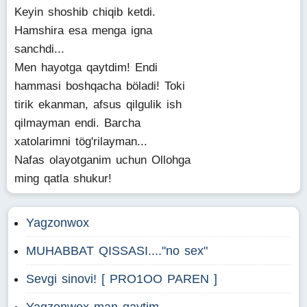
Keyin shoshib chiqib ketdi.
Hamshira esa menga igna
sanchdi...
Men hayotga qaytdim! Endi
hammasi boshqacha böladi! Toki
tirik ekanman, afsus qilgulik ish
qilmayman endi. Barcha
xatolarimni tög'rilayman...
Nafas olayotganim uchun Ollohga
ming qatla shukur!
Yagzonwox
MUHABBAT QISSASI...."no sex"
Sevgi sinovi! [ PRO1OO PAREN ]