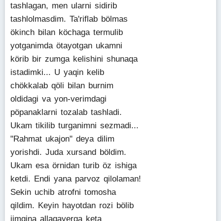
tashlagan, men ularni sidirib
tashlolmasdim. Ta'riflab bölmas
ökinch bilan köchaga termulib
yotganimda ötayotgan ukamni
körib bir zumga kelishini shunaqa
istadimki... U yaqin kelib
chökkalab qöli bilan burnim
oldidagi va yon-verimdagi
pöpanaklarni tozalab tashladi.
Ukam tikilib turganimni sezmadi...
"Rahmat ukajon" deya dilim
yorishdi. Juda xursand böldim.
Ukam esa örnidan turib öz ishiga
ketdi. Endi yana parvoz qilolaman!
Sekin uchib atrofni tomosha
qildim. Keyin hayotdan rozi bölib
jimgina allaqayerga keta