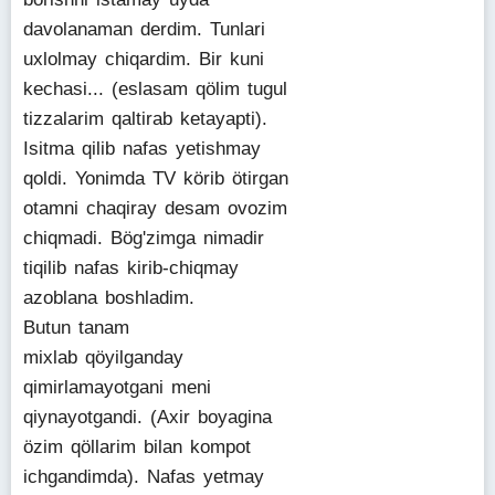
davolanaman derdim. Tunlari
uxlolmay chiqardim. Bir kuni
kechasi... (eslasam qölim tugul
tizzalarim qaltirab ketayapti).
Isitma qilib nafas yetishmay
qoldi. Yonimda TV körib ötirgan
otamni chaqiray desam ovozim
chiqmadi. Bög'zimga nimadir
tiqilib nafas kirib-chiqmay
azoblana boshladim.
Butun tanam
mixlab qöyilganday
qimirlamayotgani meni
qiynayotgandi. (Axir boyagina
özim qöllarim bilan kompot
ichgandimda). Nafas yetmay