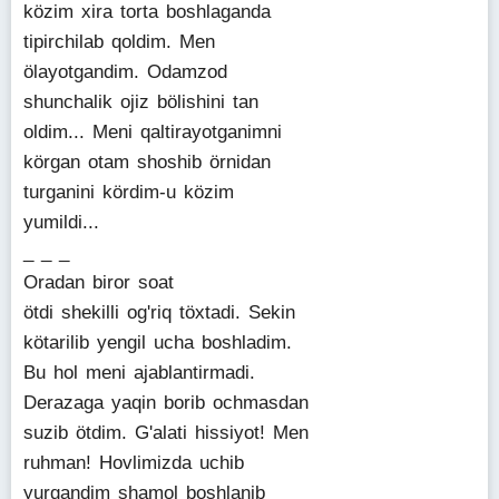
közim xira torta boshlaganda
tipirchilab qoldim. Men
ölayotgandim. Odamzod
shunchalik ojiz bölishini tan
oldim... Meni qaltirayotganimni
körgan otam shoshib örnidan
turganini kördim-u közim
yumildi...
_ _ _
Oradan biror soat
ötdi shekilli og'riq töxtadi. Sekin
kötarilib yengil ucha boshladim.
Bu hol meni ajablantirmadi.
Derazaga yaqin borib ochmasdan
suzib ötdim. G'alati hissiyot! Men
ruhman! Hovlimizda uchib
yurgandim shamol boshlanib