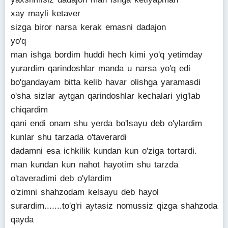
xay mayli ketaver
sizga biror narsa kerak emasni dadajon
yo'q
man ishga bordim huddi hech kimi yo'q yetimday
yurardim qarindoshlar manda u narsa yo'q edi
bo'gandayam bitta kelib havar olishga yaramasdi
o'sha sizlar aytgan qarindoshlar kechalari yig'lab
chiqardim
qani endi onam shu yerda bo'lsayu deb o'ylardim
kunlar shu tarzada o'taverardi
dadamni esa ichkilik kundan kun o'ziga tortardi.
man kundan kun nahot hayotim shu tarzda
o'taveradimi deb o'ylardim
o'zimni shahzodam kelsayu deb hayol
surardim.......to'g'ri aytasiz nomussiz qizga shahzoda
qayda