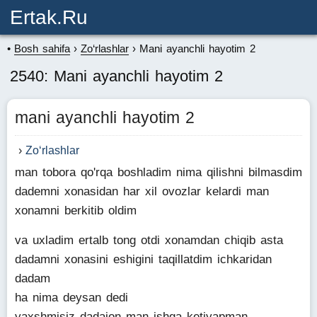
Ertak.ru
Bosh sahifa
Zo‘rlashlar
Mani ayanchli hayotim 2
2540: Mani ayanchli hayotim 2
mani ayanchli hayotim 2
Zo‘rlashlar
man tobora qo'rqa boshladim nima qilishni bilmasdim
dademni xonasidan har xil ovozlar kelardi man
xonamni berkitib oldim
va uxladim ertalb tong otdi xonamdan chiqib asta
dadamni xonasini eshigini taqillatdim ichkaridan
dadam
ha nima deysan dedi
yaxshmisiz dadajon man ishga ketiyapman