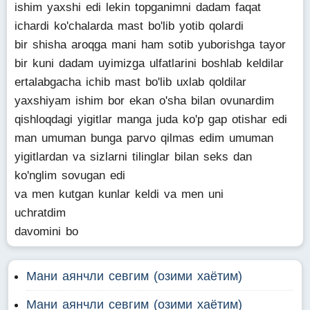
ishim yaxshi edi lekin topganimni dadam faqat
ichardi ko'chalarda mast bo'lib yotib qolardi
bir shisha aroqga mani ham sotib yuborishga tayor
bir kuni dadam uyimizga ulfatlarini boshlab keldilar
ertalabgacha ichib mast bo'lib uxlab qoldilar
yaxshiyam ishim bor ekan o'sha bilan ovunardim
qishloqdagi yigitlar manga juda ko'p gap otishar edi
man umuman bunga parvo qilmas edim umuman
yigitlardan va sizlarni tilinglar bilan seks dan
ko'nglim sovugan edi
va men kutgan kunlar keldi va men uni
uchratdim
davomini bo
Мани аянчли севгим (озими хаётим)
Мани аянчли севгим (озими хаётим)