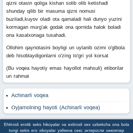
qizni otasin qoliga kishan solib olib ketishadi
shunday qilib bir masuma qizni nomusi
buziladi,kuyov oladi ota qamaladi hali dunyo yuzini
kormagan murg'ak godak ona qornida halok boladi
ona kasalxonaga tusahadi.
Ollohim qaynotasini boyligi un uylanib ozimi o'glbola
deb hisoblaydigonlarni o'zing to'gri yol korsat
(Bu voqea hayotiy emas hayollot mahsuli) etiborilar
un rahmat
Achinarli voqea
Oyjamolning hayoti (Achinarli voqea)
Ehtirosli erotik seks hikoyalar va extirosli sex uzbekcha ona bola
tungi sekis ero xikoyalar узбекча секс эхтиросли хикоялар