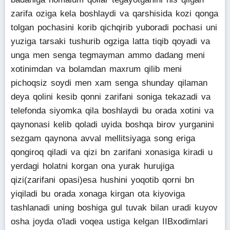
zarifa oziga kela boshlaydi va qarshisida kozi qonga
tolgan pochasini korib qichqirib yuboradi pochasi uni
yuziga tarsaki tushurib ogziga latta tiqib qoyadi va
unga men senga tegmayman ammo dadang meni
xotinimdan va bolamdan maxrum qilib meni
pichoqsiz soydi men xam senga shunday qilaman
deya qolini kesib qonni zarifani soniga tekazadi va
telefonda siyomka qila boshlaydi bu orada xotini va
qaynonasi kelib qoladi uyida boshqa birov yurganini
sezgam qaynona avval mellitsiyaga song eriga
qongiroq qiladi va qizi bn zarifani xonasiga kiradi u
yerdagi holatni korgan ona yurak hurujiga
qizi(zarifani opasi)esa hushini yoqotib qorni bn
yiqiladi bu orada xonaga kirgan ota kiyoviga
tashlanadi uning boshiga gul tuvak bilan uradi kuyov
osha joyda o'ladi voqea ustiga kelgan IIBxodimlari