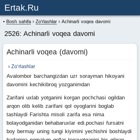
Ertak.ru
Bosh sahifa
Zo‘rlashlar
Achinarli voqea davomi
2526: Achinarli voqea davomi
Achinarli voqea (davomi)
Zo‘rlashlar
Avalombor barchangizdan uzr sorayman hikoyani
davomini kechikibroq yozganimdan
Zarifani uxlab yotganini korgan pochchasi ogildan
arqon olib kelib zarifani qol oyoglarini boglab
tashlaydi Farishta misoli zarifa esa nima
bolayodganidan behabaruxlar edi.pochasi fursatni
boy bermay uning tungi kiyimini yechishni boshlaydi
badaniga nomalum qollar tegayotganini his qilgan