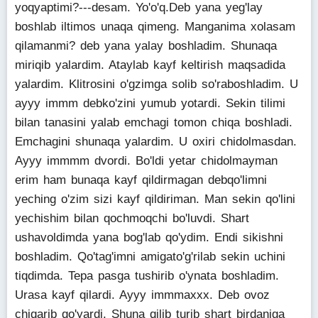
yoqyaptimi?---desam. Yo'o'q.Deb yana yeg'lay
boshlab iltimos unaqa qimeng. Manganima xolasam
qilamanmi? deb yana yalay boshladim. Shunaqa
miriqib yalardim. Ataylab kayf keltirish maqsadida
yalardim. Klitrosini o'gzimga solib so'raboshladim. U
ayyy immm debko'zini yumub yotardi. Sekin tilimi
bilan tanasini yalab emchagi tomon chiqa boshladi.
Emchagini shunaqa yalardim. U oxiri chidolmasdan.
Ayyy immmm dvordi. Bo'ldi yetar chidolmayman
erim ham bunaqa kayf qildirmagan debqo'limni
yeching o'zim sizi kayf qildiriman. Man sekin qo'lini
yechishim bilan qochmoqchi bo'luvdi. Shart
ushavoldimda yana bog'lab qo'ydim. Endi sikishni
boshladim. Qo'tag'imni amigato'g'rilab sekin uchini
tiqdimda. Tepa pasga tushirib o'ynata boshladim.
Urasa kayf qilardi. Ayyy immmaxxx. Deb ovoz
chiqarib qo'yardi. Shuna qilib turib shart birdaniga