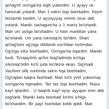
qo'tag'im oxirigacha tiqib yubordim. U ayayy ox
hansirab yotardi. Man 1-sekin tiqa boshladim. Keyin
tezlashib ketdim. U ayyoyyyay immm oxox deb
yotardi. Maniki tashaguncha u 1 marta bo'shandi.
Man uni ustiga bo'shadim. U ham manbilan yana
bo'shandi. Uni yana sikmoqchi bo'ldim. Shart
qo'tag'imni og'ziga olibborib sochidan tortimdan.
Og'ziga sika boshladim. Oxirigacha tiqardim. Maniki
turdi. To'nqaytirib qo'lini bog'ladimda ko'tiga
sikmoqchidm ko'ti juda kichkina ekan. Sig'madi.
Vazilinni olib surtimda sekin tiqa boshladim.
Og'riqdan baqira boshladi. Man ko'ti yirtil yubormay
oxirigacha tiqmadim. Tez tez tiqa boshladim. Rasa
kayf qilardim . U baqirib kayf oyoy ayyajon imm deb
yeg'lardi. Maniki kela boshladi ko'tini ichiga
bo'shandim. Bir payt hushidan ketib qoldi. Man