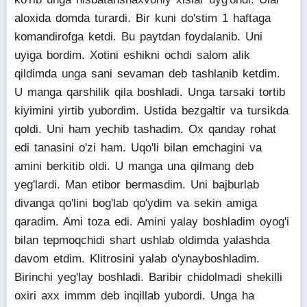
aloxida domda turardi. Bir kuni do'stim 1 haftaga
komandirofga ketdi. Bu paytdan foydalanib. Uni
uyiga bordim. Xotini eshikni ochdi salom alik
qildimda unga sani sevaman deb tashlanib ketdim.
U manga qarshilik qila boshladi. Unga tarsaki tortib
kiyimini yirtib yubordim. Ustida bezgaltir va tursikda
qoldi. Uni ham yechib tashadim. Ox qanday rohat
edi tanasini o'zi ham. Uqo'li bilan emchagini va
amini berkitib oldi. U manga una qilmang deb
yeg'lardi. Man etibor bermasdim. Uni bajburlab
divanga qo'lini bog'lab qo'ydim va sekin amiga
qaradim. Ami toza edi. Amini yalay boshladim oyog'i
bilan tepmoqchidi shart ushlab oldimda yalashda
davom etdim. Klitrosini yalab o'ynayboshladim.
Birinchi yeg'lay boshladi. Baribir chidolmadi shekilli
oxiri axx immm deb inqillab yubordi. Unga ha