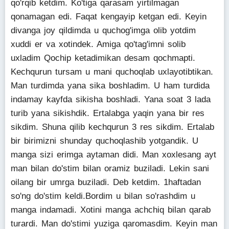
qo'rqib ketdim. Ko'tiga qarasam yirtilmagan
qonamagan edi. Faqat kengayip ketgan edi. Keyin
divanga joy qildimda u quchog'imga olib yotdim
xuddi er va xotindek. Amiga qo'tag'imni solib
uxladim Qochip ketadimikan desam qochmapti.
Kechqurun tursam u mani quchoqlab uxlayotibtikan.
Man turdimda yana sika boshladim. U ham turdida
indamay kayfda sikisha boshladi. Yana soat 3 lada
turib yana sikishdik. Ertalabga yaqin yana bir res
sikdim. Shuna qilib kechqurun 3 res sikdim. Ertalab
bir birimizni shunday quchoqlashib yotgandik. U
manga sizi erimga aytaman didi. Man xoxlesang ayt
man bilan do'stim bilan oramiz buziladi. Lekin sani
oilang bir umrga buziladi. Deb ketdim. 1haftadan
so'ng do'stim keldi.Bordim u bilan so'rashdim u
manga indamadi. Xotini manga achchiq bilan qarab
turardi. Man do'stimi yuziga qaromasdim. Keyin man