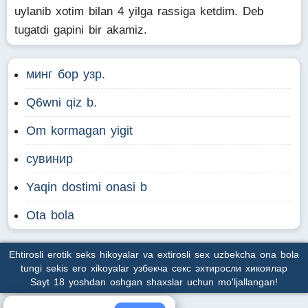
uylanib xotim bilan 4 yilga rassiga ketdim. Deb
tugatdi gapini bir akamiz.
минг бор узр.
Q6wni qiz b.
Om kormagan yigit
сувинир
Yaqin dostimi onasi b
Ota bola
Ehtirosli erotik seks hikoyalar va extirosli sex uzbekcha ona bola
tungi sekis ero xikoyalar узбекча секс эхтиросли хикоялар
Sayt 18 yoshdan oshgan shaxslar uchun mo'ljallangan!