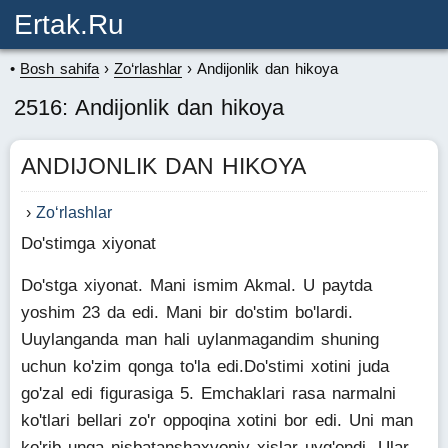
Ertak.ru
Bosh sahifa
Zo‘rlashlar
Andijonlik dan hikoya
2516: Andijonlik dan hikoya
ANDIJONLIK DAN HIKOYA
Zo‘rlashlar
Do'stimga xiyonat
Do'stga xiyonat. Mani ismim Akmal. U paytda
yoshim 23 da edi. Mani bir do'stim bo'lardi.
Uuylanganda man hali uylanmagandim shuning
uchun ko'zim qonga to'la edi.Do'stimi xotini juda
go'zal edi figurasiga 5. Emchaklari rasa narmalni
ko'tlari bellari zo'r oppoqina xotini bor edi. Uni man
ko'rib unga nisbatanshaxvoniy xislar uyg'ondi. Ular