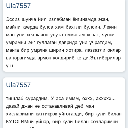
Ula7557
Эссиз шунча йил излабман ёнгинамда экан,
майли каерда булса хам бахтли булсин. Лекин
ман уни хеч качон унута олмасам керак, чунки
умримни энг гуллаган даврида уни учратдим,
манга бир умрлик ширин хотира, лаззатли онлар
ва юрагимда армон колдириб кетди.Эътиборилар
у-н
Ula7557
тишлаб сурардим. У эса иммм, оххх, аххххх...
давай джан не останавливай деб ман
хисларимни каттикрок уйготарди, бир кули билан
КУТОГИМни уйнар, бир кули билан сочларимни