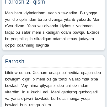
Farrosh 2- qism
Men ham kiyimlarimmi yechib tawladim. Bu yoqqa
yur dib qo'limdan tortib divanga yitarib yubordi. Man
o'wa divan. Yana wu divanda kiyimsiz yotibman
faqat bu safar meni sikadigan odam bowqa. Extiros
bn yoqimli qilib sikadigan odamni emas judayam
qo'pol odamning bagrida
Farrosh
bildiriw uchun. Xecham unaqa bo'medida opajon deb
bowligim o'girilib meni o'ziga tortdi va labimda o'pa
bowladi. Voy nima qilyapsiz deb uni o'zimdan
yitardim. ln u kuchli edi. Meni qattiqroq quchoqladi
va yana o'piwni bowladi. bu holat menga yoqa
bowladi buni ustiga o'zim