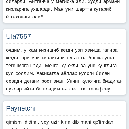
силарди. Айтганча у метиска эди, худди армани
кизларига ухшарди. Ман уни шартта кутариб
ётокхонага олиб
Ula7557
очдим, у хам кизишиб кетди узи хакида гапира
кетди, эри уни кизлигини олган ва бошка унга
тегинмаган эди. Менга бу ёкди ва уни кунглига
кул солдим. Хакикатда аёллар кулоги билан
севади дегани рост экан. Унинг кулогига ёкадиган
сузлар айта бошладим ва секс по телефону
Paynetchi
qimismi didim.. voy uzir kirin dib mani qo'limdan