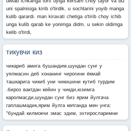
uwlab ichkariga torti uyiga kersam choy tayor va biz
uni spalnisiga kirib o'tirdik. u sochlarini yoyib manga
kulib qarardi. man kiravati chetiga o'tirib choy ichib
unga kulib qarab ke yonimga didm. u sekin oldimga
kelib o'tirdi,
тикувчи киз
чикариб амига бушандим.шундан сунг у
уялмасин деб хонанинг чирогини ёкмай
ташкарига чикиб уни чикишини кутиб турдим
.бироз вактдан кейин у чикди,юзимга
каролмасди,шундан сунг биз ярим йулгача
гаплашмадик,ярим йулга келганда мен унга:
"бундай килмокчи эмас эдим, эхтиросларимни