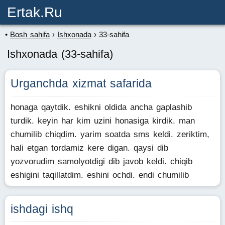
Ertak.ru
Bosh sahifa
Ishxonada
33-sahifa
Ishxonada (33-sahifa)
Urganchda xizmat safarida
honaga qaytdik. eshikni oldida ancha gaplashib
turdik. keyin har kim uzini honasiga kirdik. man
chumilib chiqdim. yarim soatda sms keldi. zeriktim,
hali etgan tordamiz kere digan. qaysi dib
yozvorudim samolyotdigi dib javob keldi. chiqib
eshigini taqillatdim. eshini ochdi. endi chumilib
ishdagi ishq