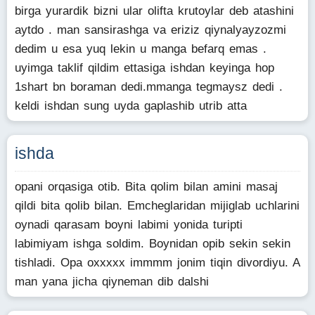
birga yurardik bizni ular olifta krutoylar deb atashini
aytdo . man sansirashga va eriziz qiynalyayzozmi
dedim u esa yuq lekin u manga befarq emas .
uyimga taklif qildim ettasiga ishdan keyinga hop
1shart bn boraman dedi.mmanga tegmaysz dedi .
keldi ishdan sung uyda gaplashib utrib atta
ishda
opani orqasiga otib. Bita qolim bilan amini masaj
qildi bita qolib bilan. Emcheglaridan mijiglab uchlarini
oynadi qarasam boyni labimi yonida turipti
labimiyam ishga soldim. Boynidan opib sekin sekin
tishladi. Opa oxxxxx immmm jonim tiqin divordiyu. A
man yana jicha qiyneman dib dalshi