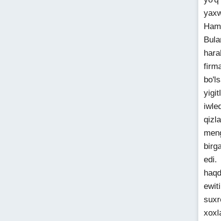
yaxw
Hamm
Bula
hara
firm
bo'l
yigi
iwle
qizl
meng
birg
edi.
haqd
ewit
suxr
xoxl