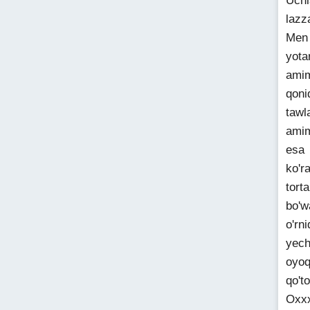
Uchl
lazz
Men 
yota
amim
qoni
tawl
amim
esa 
ko'r
tort
bo'w
o'rn
yech
oyoq
qo't
Oxx