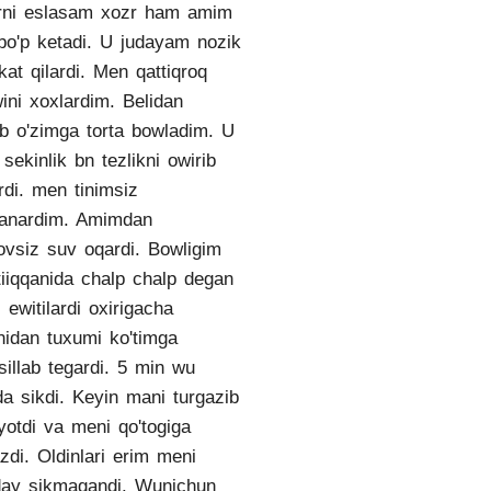
rni eslasam xozr ham amim
 bo'p ketadi. U judayam nozik
kat qilardi. Men qattiqroq
wini xoxlardim. Belidan
b o'zimga torta bowladim. U
 sekinlik bn tezlikni owirib
rdi. men tinimsiz
anardim. Amimdan
tovsiz suv oqardi. Bowligim
tiiqqanida chalp chalp degan
 ewitilardi oxirigacha
anidan tuxumi ko'timga
sillab tegardi. 5 min wu
da sikdi. Keyin mani turgazib
 yotdi va meni qo'togiga
azdi. Oldinlari erim meni
ay sikmagandi. Wunichun