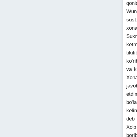
qoni
Wuni
sust
xona
Suxr
ketm
tikil
ko'r
va k
Xona
javo
etdi
bo'l
keli
deb 
Xo'p
bori