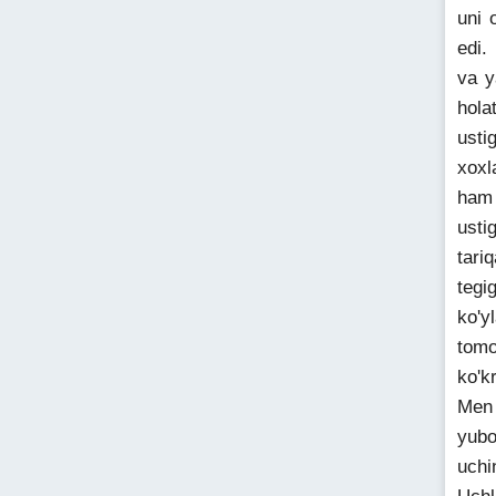
uni 
edi.
va y
hola
usti
xoxl
ham 
usti
tari
tegi
ko'y
tomo
ko'k
Men 
yubo
uchi