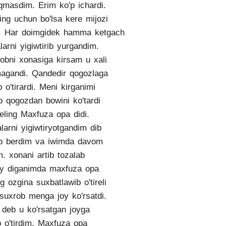
qmasdim. Erim ko'p ichardi.
ng uchun bo'lsa kere mijozi
. Har doimgidek hamma ketgach
larni yigiwtirib yurgandim.
obni xonasiga kirsam u xali
agandi. Qandedir qogozlaga
ib o'tirardi. Meni kirganimi
ib qogozdan bowini ko'tardi
eling Maxfuza opa didi.
larni yigiwtiryotgandim dib
b berdim va iwimda davom
m. xonani artib tozalab
ay diganimda maxfuza opa
ng ozgina suxbatlawib o'tireli
suxrob menga joy ko'rsatdi.
 deb u ko'rsatgan joyga
b o'tirdim. Maxfuza opa