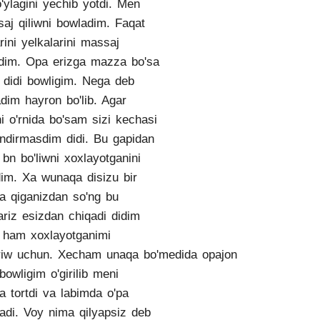
'ylagini yechib yotdi. Men
aj qiliwni bowladim. Faqat
arini yelkalarini massaj
rdim. Opa erizga mazza bo'sa
 didi bowligim. Nega deb
adim hayron bo'lib. Agar
ni o'rnida bo'sam sizi kechasi
indirmasdim didi. Bu gapidan
bn bo'liwni xoxlayotganini
im. Xa wunaqa disizu bir
a qiganizdan so'ng bu
ariz esizdan chiqadi didim
ham xoxlayotganimi
iriw uchun. Xecham unaqa bo'medida opajon
bowligim o'girilib meni
ga tortdi va labimda o'pa
adi. Voy nima qilyapsiz deb