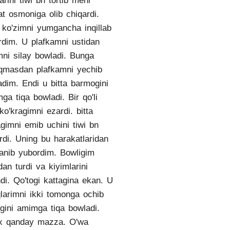
arini tiwi bn tortib meni
at osmoniga olib chiqardi.
ko'zimni yumgancha inqillab
rdim. U plafkamni ustidan
ni silay bowladi. Bunga
qmasdan plafkamni yechib
adim. Endi u bitta barmogini
ga tiqa bowladi. Bir qo'li
ko'kragimni ezardi. bitta
agimni emib uchini tiwi bn
ardi. Uning bu harakatlaridan
anib yubordim. Bowligim
idan turdi va kiyimlarini
di. Qo'togi kattagina ekan. U
larimni ikki tomonga ochib
ogini amimga tiqa bowladi.
x qanday mazza. O'wa