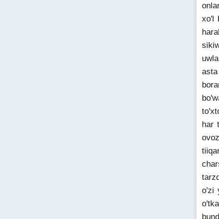
onla
xo'l
hara
siki
uwla
asta
bora
bo'w
to'x
har 
ovoz
tiiq
char
tarz
o'zi
o'tk
bund