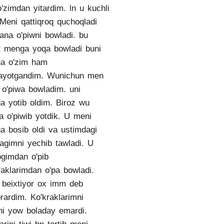
o'zimdan yitardim. ln u kuchli
 Meni qattiqroq quchoqladi
ana o'piwni bowladi. bu
t menga yoqa bowladi buni
ga o'zim ham
ayotgandim. Wunichun men
o'piwa bowladim. uni
ga yotib oldim. Biroz wu
qa o'piwib yotdik. U meni
ga bosib oldi va ustimdagi
lagimni yechib tawladi. U
gimdan o'pib
raklarimdan o'pa bowladi.
beixtiyor ox imm deb
rardim. Ko'kraklarimni
ni yow boladay emardi.