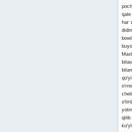
poch
qale
har 
didi
bowl
buyo
Maxf
bila
bila
qo'y
o'rn
chet
o'ti
yoti
qili
ko'y