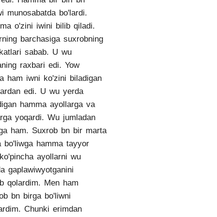
i munosabatda bo'lardi.
a o'zini iwini bilib qiladi.
rning barchasiga suxrobning
katlari sabab. U wu
aning raxbari edi. Yow
sa ham iwni ko'zini biladigan
tlardan edi. U wu yerda
digan hamma ayollarga va
arga yoqardi. Wu jumladan
a ham. Suxrob bn bir marta
a bo'liwga hamma tayyor
 ko'pincha ayollarni wu
a gaplawiwyotganini
ib qolardim. Men ham
ob bn birga bo'liwni
ardim. Chunki erimdan