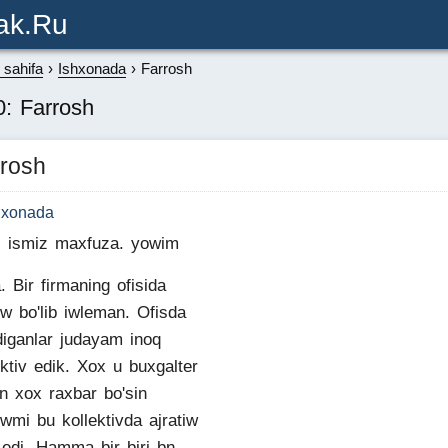
ak.ru
sahifa
Ishxonada
Farrosh
: Farrosh
rosh
hxonada
 ismiz maxfuza. yowim
. Bir firmaning ofisida
ow bo'lib iwleman. Ofisda
diganlar judayam inoq
ektiv edik. Xox u buxgalter
in xox raxbar bo'sin
owmi bu kollektivda ajratiw
 edi. Hamma bir biri bn