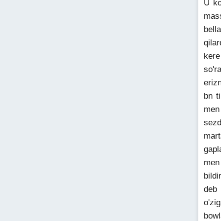
U ko
mass
bell
qila
kere
so'r
eriz
bn t
men 
sezd
mart
gapl
men 
bild
deb 
o'zi
bowl