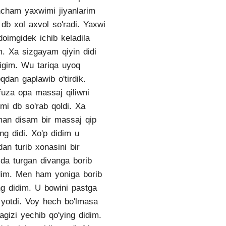
cham yaxwimi jiyanlarim
 db xol axvol so'radi. Yaxwi
doimgidek ichib keladila
m. Xa sizgayam qiyin didi
igim. Wu tariqa uyoq
qdan gaplawib o'tirdik.
uza opa massaj qiliwni
smi db so'rab qoldi. Xa
man disam bir massaj qip
ing didi. Xo'p didim u
idan turib xonasini bir
ida turgan divanga borib
rdim. Men ham yoniga borib
ng didim. U bowini pastga
b yotdi. Voy hech bo'lmasa
lagizi yechib qo'ying didim.