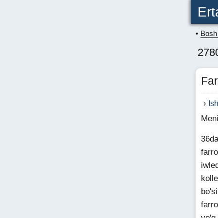
Ert
Bosh 
2780
Far
Is
Meni
36da
farr
iwle
koll
bo's
farr
yo'q