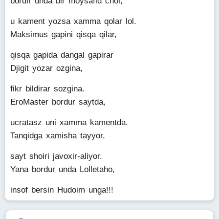
bordir unda bir möysafid chol,
u kament yozsa xamma qolar lol.
Maksimus gapini qisqa qilar,
qisqa gapida dangal gapirar
Djigit yozar ozgina,
fikr bildirar sozgina.
EroMaster bordur saytda,
ucratasz uni xamma kamentda.
Tanqidga xamisha tayyor,
sayt shoiri javoxir-aliyor.
Yana bordur unda Lolletaho,
insof bersin Hudoim unga!!!