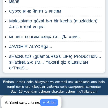
Bana
Сурхонлик йигит 2 кисим
Malaksiymo gózal b-n bir kecha (muzkiddan)
4-qism real voqea
менинг севгим охирати... Давоми..
JAVOHIR ALYORga...
sHaxRuzZz (gLamouRsSs LiFe) ProDucTioN...
sHaxiNa 2-qisM... YaxsHi qiz oiLasiDaN
orTmaS...
Ehtirosli erotik seks hikoyalar va extirosli sex uzbekcha ona bola
tungi sekis ero xikoyalar узбекча секс эхтиросли хикоялар
Sayt 18 yoshdan oshgan shaxslar uchun mo'ljallangan!
🚀 Yangi saytga kiring:
ertak.top