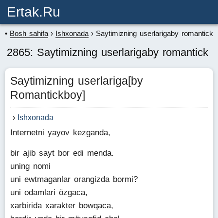
Ertak.ru
Bosh sahifa
Ishxonada
Saytimizning userlarigaby romantick
2865: Saytimizning userlarigaby romantick
Saytimizning userlariga[by
Romantickboy]
Ishxonada
Internetni yayov kezganda,
bir ajib sayt bor edi menda.
uning nomi
uni ewtmaganlar orangizda bormi?
uni odamlari özgaca,
xarbirida xarakter bowqaca,