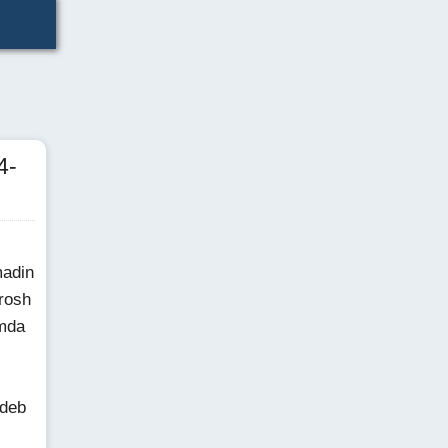
4-
madin
rosh
imda
 deb