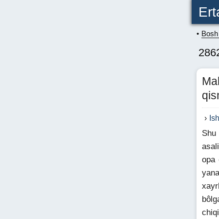
Ert
Bosh 
2862
Mal
qis
Is
Shu 
asal
opa 
yana
xayr
bôlg
chiq