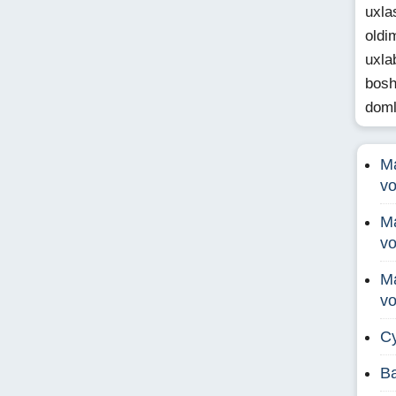
uxla
oldi
uxla
bosh
doml
Ma
v
Ma
v
Ma
v
С
B