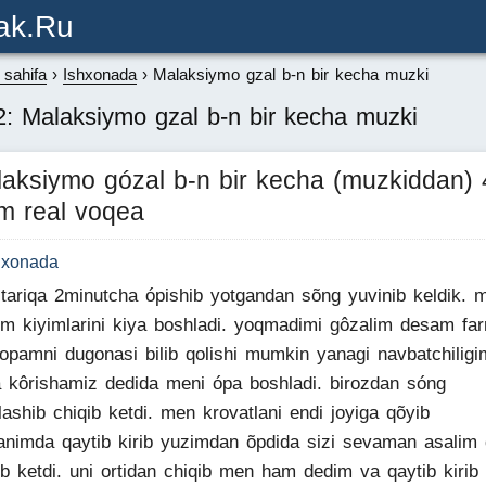
ak.ru
sahifa
Ishxonada
Malaksiymo gzal b-n bir kecha muzki
: Malaksiymo gzal b-n bir kecha muzki
aksiymo gózal b-n bir kecha (muzkiddan) 
m real voqea
hxonada
tariqa 2minutcha ópishib yotgandan sõng yuvinib keldik. 
im kiyimlarini kiya boshladi. yoqmadimi gôzalim desam far
opamni dugonasi bilib qolishi mumkin yanagi navbatchilig
 kôrishamiz dedida meni ópa boshladi. birozdan sóng
lashib chiqib ketdi. men krovatlani endi joyiga qõyib
animda qaytib kirib yuzimdan õpdida sizi sevaman asalim
ib ketdi. uni ortidan chiqib men ham dedim va qaytib kirib