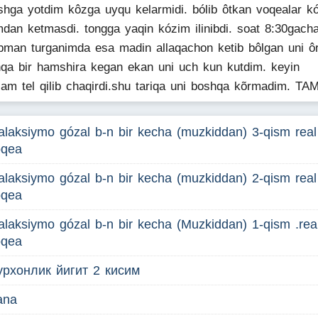
shga yotdim kôzga uyqu kelarmidi. bólib ôtkan voqealar k
mdan ketmasdi. tongga yaqin kózim ilinibdi. soat 8:30gach
bman turganimda esa madin allaqachon ketib bôlgan uni ô
qa bir hamshira kegan ekan uni uch kun kutdim. keyin
am tel qilib chaqirdi.shu tariqa uni boshqa kõrmadim. T
laksiymo gózal b-n bir kecha (muzkiddan) 3-qism real
oqea
laksiymo gózal b-n bir kecha (muzkiddan) 2-qism real
oqea
laksiymo gózal b-n bir kecha (Muzkiddan) 1-qism .rea
oqea
урхонлик йигит 2 кисим
ana