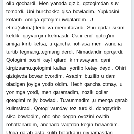
olib qochardi. Men yanada qizib, qotogimdan suv
tomardi. Uni burchakka qisa bowladim. Yupkasini
kotarib. Amiga qotogimi iwqalardim. U
etma(sikma)derdi va meni itarardi. Shu qadar sikim
keldiki qoyvorgim kelmasdi. Qani endi qotog'im
amiga kirib ketsa, u qancha hohlasa meni wuncha
turtib tegmang,tegmang derdi. Nimadandir qorqardi.
Qotogimi boshi kayf qilardi kirmasayam, qani
kirgizsamu,qotogimi kallasi yorilib ketay deydi. Ohiri
qiziqiwda bowanibvordim. Asabim buzilib u dam
oladigan joyiga yotib oldim. Hech qancha otmay, u
yonimga yotdi, men qaramadim, nozik qollar
qotogimi mijiy bowladi. Tuwunmadim ,u menga qarab
kulimsiradi. Qotog' wunday tez turdiki, donqaytirib
sika bowladim, ohe ohe degan ovozini ewitib
rohatlanardim, anchada vaqtdan kegin bowandim.
Unga qarab asta kulib bolarkanu qiynamasdan