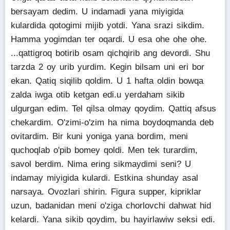
bersayam dedim. U indamadi yana miyigida
kulardida qotogimi mijib yotdi. Yana srazi sikdim.
Hamma yogimdan ter oqardi. U esa ohe ohe ohe.
...qattigroq botirib osam qichqirib ang devordi. Shu
tarzda 2 oy urib yurdim. Kegin bilsam uni eri bor
ekan. Qatiq siqilib qoldim. U 1 hafta oldin bowqa
zalda iwga otib ketgan edi.u yerdaham sikib
ulgurgan edim. Tel qilsa olmay qoydim. Qattiq afsus
chekardim. O'zimi-o'zim ha nima boydoqmanda deb
ovitardim. Bir kuni yoniga yana bordim, meni
quchoqlab o'pib bomey qoldi. Men tek turardim,
savol berdim. Nima ering sikmaydimi seni? U
indamay miyigida kulardi. Estkina shunday asal
narsaya. Ovozlari shirin. Figura supper, kipriklar
uzun, badanidan meni o'ziga chorlovchi dahwat hid
kelardi. Yana sikib qoydim, bu hayirlawiw seksi edi.