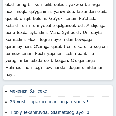
etadi ering bir kuni bilib qoladi, yaxwisi bu iwga
hozir nuqta qo'yganimiz yahwi deb, lablaridan o'pib,
qochib chiqib ketdim. Go'yoki tanam ko'chada
ketardi ruhim uni yupatib qolgandek edi. Andijonga
borib tezda uylandim. Mana 3yil boldi. Uni qayta
kormadim. Hozir togrisi ayolimdan bowqaga
qaramayman. O'zimga qarab trenirofka qilib soglom
turmuw tarzini kechiryapman. Lekin baribir u
yuragimi bir tubida qolib ketgan. O'qiganlarga
Rahmad meni tog'ri tuwinarslar degan umitdaman
hayr.
Чеченка б.н секс
36 yoshli opaxon bilan bögan voqea!
Tibbiy tekshiruvda, Stamatolog ayol b