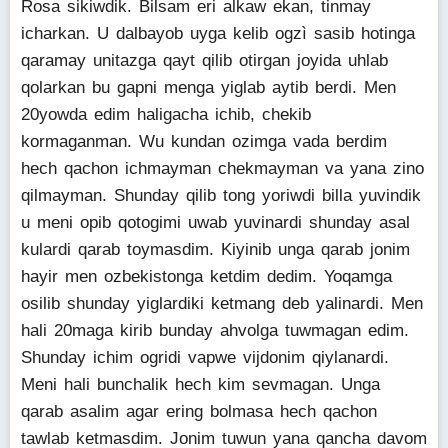
Rosa sikiwdik. Bilsam eri alkaw ekan, tinmay
icharkan. U dalbayob uyga kelib ogzì sasib hotinga
qaramay unitazga qayt qilib otirgan joyida uhlab
qolarkan bu gapni menga yiglab aytib berdi. Men
20yowda edim haligacha ichib, chekib
kormaganman. Wu kundan ozimga vada berdim
hech qachon ichmayman chekmayman va yana zino
qilmayman. Shunday qilib tong yoriwdi billa yuvindik
u meni opib qotogimi uwab yuvinardi shunday asal
kulardi qarab toymasdim. Kiyinib unga qarab jonim
hayir men ozbekistonga ketdim dedim. Yoqamga
osilib shunday yiglardiki ketmang deb yalinardi. Men
hali 20maga kirib bunday ahvolga tuwmagan edim.
Shunday ichim ogridi vapwe vijdonim qiylanardi.
Meni hali bunchalik hech kim sevmagan. Unga
qarab asalim agar ering bolmasa hech qachon
tawlab ketmasdim. Jonim tuwun yana qancha davom