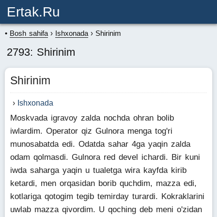
Ertak.ru
Bosh sahifa
Ishxonada
Shirinim
2793: Shirinim
Shirinim
Ishxonada
Moskvada igravoy zalda nochda ohran bolib
iwlardim. Operator qiz Gulnora menga tog'ri
munosabatda edi. Odatda sahar 4ga yaqin zalda
odam qolmasdi. Gulnora red devel ichardi. Bir kuni
iwda saharga yaqin u tualetga wira kayfda kirib
ketardi, men orqasidan borib quchdim, mazza edi,
kotlariga qotogim tegib temirday turardi. Kokraklarini
uwlab mazza qivordim. U qoching deb meni o'zidan