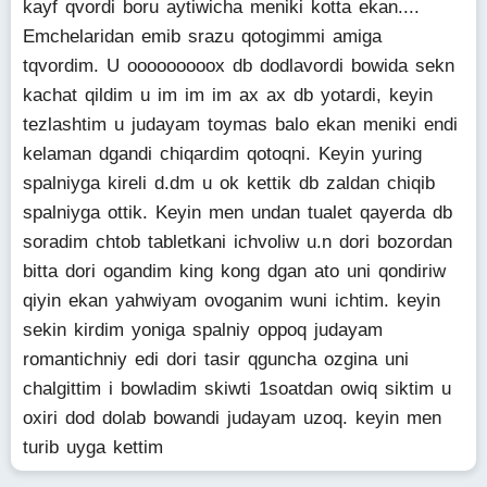
kayf qvordi boru aytiwicha meniki kotta ekan....
Emchelaridan emib srazu qotogimmi amiga
tqvordim. U ooooooooox db dodlavordi bowida sekn
kachat qildim u im im im ax ax db yotardi, keyin
tezlashtim u judayam toymas balo ekan meniki endi
kelaman dgandi chiqardim qotoqni. Keyin yuring
spalniyga kireli d.dm u ok kettik db zaldan chiqib
spalniyga ottik. Keyin men undan tualet qayerda db
soradim chtob tabletkani ichvoliw u.n dori bozordan
bitta dori ogandim king kong dgan ato uni qondiriw
qiyin ekan yahwiyam ovoganim wuni ichtim. keyin
sekin kirdim yoniga spalniy oppoq judayam
romantichniy edi dori tasir qguncha ozgina uni
chalgittim i bowladim skiwti 1soatdan owiq siktim u
oxiri dod dolab bowandi judayam uzoq. keyin men
turib uyga kettim