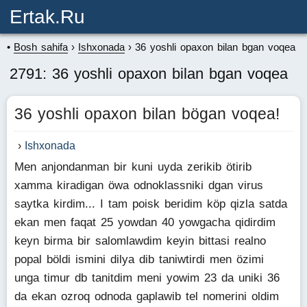
Ertak.ru
Bosh sahifa
Ishxonada
36 yoshli opaxon bilan bgan voqea
2791: 36 yoshli opaxon bilan bgan voqea
36 yoshli opaxon bilan bögan voqea!
Ishxonada
Men anjondanman bir kuni uyda zerikib ötirib
xamma kiradigan öwa odnoklassniki dgan virus
saytka kirdim... I tam poisk beridim köp qizla satda
ekan men faqat 25 yowdan 40 yowgacha qidirdim
keyn birma bir salomlawdim keyin bittasi realno
popal böldi ismini dilya dib taniwtirdi men özimi
unga timur db tanitdim meni yowim 23 da uniki 36
da ekan ozroq odnoda gaplawib tel nomerini oldim