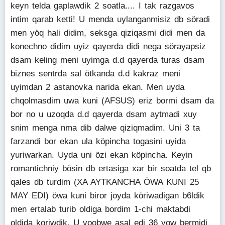
keyn telda gaplawdik 2 soatla.... I tak razgavos
intim qarab ketti! U menda uylanganmisiz db söradi
men yöq hali didim, seksga qiziqasmi didi men da
konechno didim uyiz qayerda didi nega sörayapsiz
dsam keling meni uyimga d.d qayerda turas dsam
biznes sentrda sal ötkanda d.d kakraz meni
uyimdan 2 astanovka narida ekan. Men uyda
chqolmasdim uwa kuni (AFSUS) eriz bormi dsam da
bor no u uzoqda d.d qayerda dsam aytmadi xuy
snim menga nma dib dalwe qiziqmadim. Uni 3 ta
farzandi bor ekan ula köpincha togasini uyida
yuriwarkan. Uyda uni özi ekan köpincha. Keyin
romantichniy bösin db ertasiga xar bir soatda tel qb
qales db turdim (XA AYTKANCHA ÖWA KUNI 25
MAY EDI) öwa kuni biror joyda köriwadigan b6ldik
men ertalab turib oldiga bordim 1-chi maktabdi
oldida koriwdik. U voobwe asal edi 36 yow bermidi