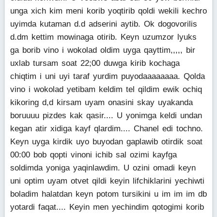
unga xich kim meni korib yoqtirib qoldi wekili kechro
uyimda kutaman d.d adserini aytib. Ok dogovorilis
d.dm kettim mowinaga otirib. Keyn uzumzor lyuks
ga borib vino i wokolad oldim uyga qayttim,,,,, bir
uxlab tursam soat 22;00 duwga kirib kochaga
chiqtim i uni uyi taraf yurdim puyodaaaaaaaa. Qolda
vino i wokolad yetibam keldim tel qildim ewik ochiq
kikoring d,d kirsam uyam onasini skay uyakanda
boruuuu pizdes kak qasir.... U yonimga keldi undan
kegan atir xidiga kayf qlardim.... Chanel edi tochno.
Keyn uyga kirdik uyo buyodan gaplawib otirdik soat
00:00 bob qopti vinoni ichib sal ozimi kayfga
soldimda yoniga yaqinlawdim. U ozini omadi keyn
uni optim uyam otvet qildi keyin lifchiklarini yechiwti
boladim halatdan keyn potom tursikini u im im im db
yotardi faqat.... Keyin men yechindim qotogimi korib