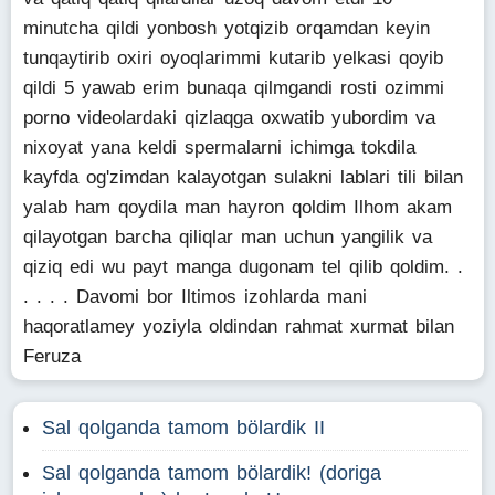
minutcha qildi yonbosh yotqizib orqamdan keyin
tunqaytirib oxiri oyoqlarimmi kutarib yelkasi qoyib
qildi 5 yawab erim bunaqa qilmgandi rosti ozimmi
porno videolardaki qizlaqga oxwatib yubordim va
nixoyat yana keldi spermalarni ichimga tokdila
kayfda og'zimdan kalayotgan sulakni lablari tili bilan
yalab ham qoydila man hayron qoldim Ilhom akam
qilayotgan barcha qiliqlar man uchun yangilik va
qiziq edi wu payt manga dugonam tel qilib qoldim. .
. . . . Davomi bor Iltimos izohlarda mani
haqoratlamey yoziyla oldindan rahmat xurmat bilan
Feruza
Sal qolganda tamom bölardik II
Sal qolganda tamom bölardik! (doriga