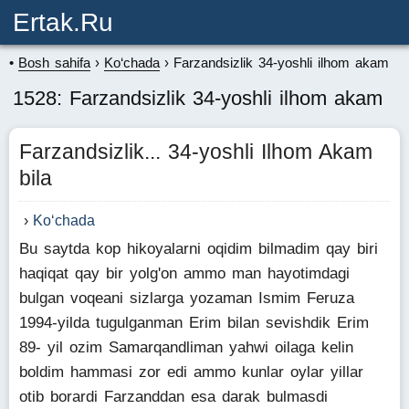
Ertak.ru
Bosh sahifa
Ko‘chada
Farzandsizlik 34-yoshli ilhom akam
1528: Farzandsizlik 34-yoshli ilhom akam
Farzandsizlik... 34-yoshli Ilhom Akam
bila
Ko‘chada
Bu saytda kop hikoyalarni oqidim bilmadim qay biri
haqiqat qay bir yolg'on ammo man hayotimdagi
bulgan voqeani sizlarga yozaman Ismim Feruza
1994-yilda tugulganman Erim bilan sevishdik Erim
89- yil ozim Samarqandliman yahwi oilaga kelin
boldim hammasi zor edi ammo kunlar oylar yillar
otib borardi Farzanddan esa darak bulmasdi