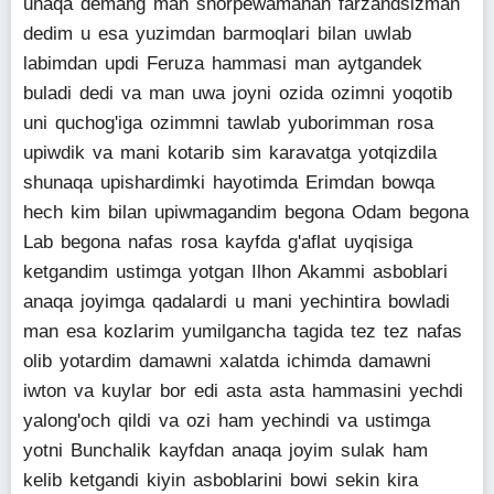
unaqa demang man shorpewamanan farzandsizman
dedim u esa yuzimdan barmoqlari bilan uwlab
labimdan updi Feruza hammasi man aytgandek
buladi dedi va man uwa joyni ozida ozimni yoqotib
uni quchog'iga ozimmni tawlab yuborimman rosa
upiwdik va mani kotarib sim karavatga yotqizdila
shunaqa upishardimki hayotimda Erimdan bowqa
hech kim bilan upiwmagandim begona Odam begona
Lab begona nafas rosa kayfda g'aflat uyqisiga
ketgandim ustimga yotgan Ilhon Akammi asboblari
anaqa joyimga qadalardi u mani yechintira bowladi
man esa kozlarim yumilgancha tagida tez tez nafas
olib yotardim damawni xalatda ichimda damawni
iwton va kuylar bor edi asta asta hammasini yechdi
yalong'och qildi va ozi ham yechindi va ustimga
yotni Bunchalik kayfdan anaqa joyim sulak ham
kelib ketgandi kiyin asboblarini bowi sekin kira