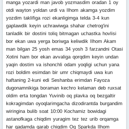
manga yozardi man javob yozmasdim oradan 1 oy
otdi wayton yoldan urdi va Ilhom akamga yozdim
yozdim taklifiga rozi ekanligimga telda 3-4 kun
gaplawdik keyin uchrawiwga shahar chetrog'ini
tanladik bir dostini toliq bitmagan uchastka hovlisi
bor ekan uwa yerga boriwga keliwdik Ilhom Akam
man bilgan 25 yosh emas 34 yosh 3 farzandni Otasi
Xotini ham bor ekan avvaliga qorqdim keyin undan
yaqin dostim va ishonchli odam yoqligi uchun yana
rozi boldim esimdan bir umr chiqmaydi uwa kun
haftaning 2-kuni edi Seshanba erimdan Fayoza
dugonamnikiga boraman kechro kelaman deb ruxsat
oldim erta tongdan Yuvinib oq plavka oq bezgaltir
kokragimdan oyoqlarimgacha dizodirantda burgandim
wiringina bulib soat 10:00 Kochamiz bowidagi
astanofkaga chiqdim yuragim tez tez urib orqamga
har qadamda qarab chiqdim Oq Sparkda Ilhom