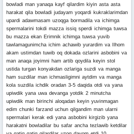
bowladi man yanaqa kayf qilardim kiyin asta asta
harakat qila bowladi judayam yoqardi kukraklarimdan
upardi adawmasam uzoqga bormadila va ichimga
spermalarini tokdi mazza issiq sperdi ichimga tuwsa
bu mazza ekan Erimnik ichimga tuwsa yuvib
tawlamagunimcha ichim achawib yurardim va Ilhom
akam ustimdan tuwib oq dokada ozlarini asbobini va
man anaqa joyimni ham artib qoydila keyin stol
ustida turgan konyakdan ozlariga suzdi va manga
ham suzdilar man ichmasligimni aytdim va manga
kola suzdila ichdik oradan 3-5 daqida otdi va yana
upiwdik yana uwa devanga yotdik 2 minutcha
upiwdik man birinchi aloqadan keyin yuvinmagan
edim chunki farzand uchun qilgandim man ularni
spermalari kerak edi yana asbobini kirgizib yana
harakatni bowladilar bu safar ancha tezlawib ketdilar
va qatiq qatiq qilardilar uzoq davom etdi 10