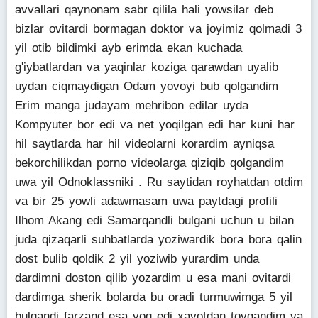
avvallari qaynonam sabr qilila hali yowsilar deb
bizlar ovitardi bormagan doktor va joyimiz qolmadi 3
yil otib bildimki ayb erimda ekan kuchada
g'iybatlardan va yaqinlar koziga qarawdan uyalib
uydan ciqmaydigan Odam yovoyi bub qolgandim
Erim manga judayam mehribon edilar uyda
Kompyuter bor edi va net yoqilgan edi har kuni har
hil saytlarda har hil videolarni korardim ayniqsa
bekorchilikdan porno videolarga qiziqib qolgandim
uwa yil Odnoklassniki . Ru saytidan royhatdan otdim
va bir 25 yowli adawmasam uwa paytdagi profili
Ilhom Akang edi Samarqandli bulgani uchun u bilan
juda qizaqarli suhbatlarda yoziwardik bora bora qalin
dost bulib qoldik 2 yil yoziwib yurardim unda
dardimni doston qilib yozardim u esa mani ovitardi
dardimga sherik bolarda bu oradi turmuwimga 5 yil
bulgandi farzand esa yoq edi xayotdan toygandim va