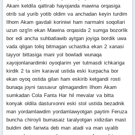
Akam keldila qaltirab hayojanda mawina orqasiga
otrib sal yurib yotib oldim va anchadan keyin turdim
Ilhom Akam gavdali koriniwi ham narmalni soqollari
uzun ozg'in ekan Mawina orqasida 2 sumga bozorlik
bor edi ancha suhbatlawib aytgan joyiga bordik uwa
vada qilgan toliq bitmagan uchastka ekan 2 xanasi
tayyor bittasiga mani yol bowladi wunaqa
xayojonlanardimki oyoqlarim yer tutmasdi ichkariga
kirdik 2 ta sim karavat ustida eski kurpacha bor
ekan oyoq ostida gilan ham eskirib ketgandi rosti
bunaqa joyni tassavur qilmagandim Ilhom Akam
sumkadan Cola Fanta Har hil mevalar va bitta
konyak oldila dasturxonni eski stol ustida bezadnik
man yordamlawdim yordamlawyotgan paytim Feruza
buncha chiroyli bumasaiz taralyotgan xidizdan mast
buldim deb fariwta deb man atadi va man uyalib