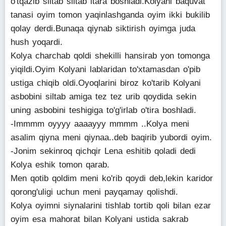
o'tqazib siltab siltab itara boshladi.Kolyani baquvat
tanasi oyim tomon yaqinlashganda oyim ikki bukilib
qolay derdi.Bunaqa qiynab siktirish oyimga juda
hush yoqardi.
Kolya charchab qoldi shekilli hansirab yon tomonga
yiqildi.Oyim Kolyani lablaridan to'xtamasdan o'pib
ustiga chiqib oldi.Oyoqlarini biroz ko'tarib Kolyani
asbobini siltab amiga tez tez urib qoydida sekin
uning asbobini teshigiga to'g'irlab o'tira boshladi.
-Immmm oyyyy aaaayyy mmmm ..Kolya meni
asalim qiyna meni qiynaa..deb baqirib yubordi oyim.
-Jonim sekinroq qichqir Lena eshitib qoladi dedi
Kolya eshik tomon qarab.
Men qotib qoldim meni ko'rib qoydi deb,lekin karidor
qorong'uligi uchun meni payqamay qolishdi.
Kolya oyimni siynalarini tishlab tortib qoli bilan ezar
oyim esa mahorat bilan Kolyani ustida sakrab