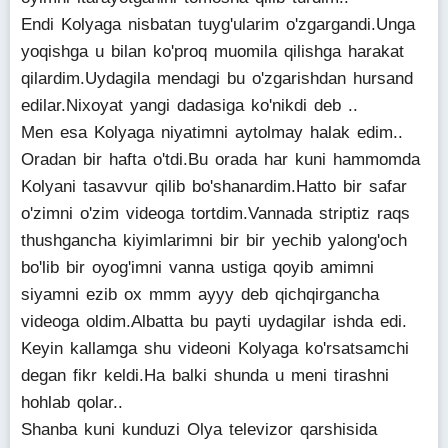
Endi Kolyaga nisbatan tuyg'ularim o'zgargandi.Unga
yoqishga u bilan ko'proq muomila qilishga harakat
qilardim.Uydagila mendagi bu o'zgarishdan hursand
edilar.Nixoyat yangi dadasiga ko'nikdi deb ..
Men esa Kolyaga niyatimni aytolmay halak edim..
Oradan bir hafta o'tdi.Bu orada har kuni hammomda
Kolyani tasavvur qilib bo'shanardim.Hatto bir safar
o'zimni o'zim videoga tortdim.Vannada striptiz raqs
thushgancha kiyimlarimni bir bir yechib yalong'och
bo'lib bir oyog'imni vanna ustiga qoyib amimni
siyamni ezib ox mmm ayyy deb qichqirgancha
videoga oldim.Albatta bu payti uydagilar ishda edi.
Keyin kallamga shu videoni Kolyaga ko'rsatsamchi
degan fikr keldi.Ha balki shunda u meni tirashni
hohlab qolar..
Shanba kuni kunduzi Olya televizor qarshisida