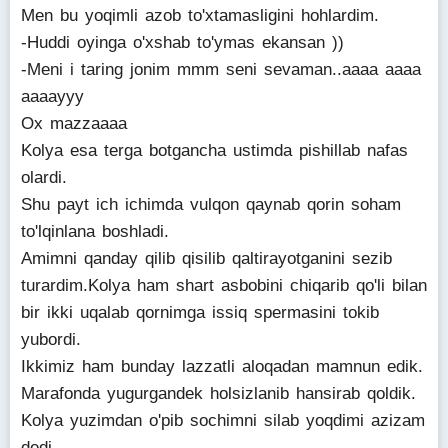
Men bu yoqimli azob to'xtamasligini hohlardim.
-Huddi oyinga o'xshab to'ymas ekansan ))
-Meni i taring jonim mmm seni sevaman..aaaa aaaa
aaaayyy
Ox mazzaaaa
Kolya esa terga botgancha ustimda pishillab nafas
olardi.
Shu payt ich ichimda vulqon qaynab qorin soham
to'lqinlana boshladi.
Amimni qanday qilib qisilib qaltirayotganini sezib
turardim.Kolya ham shart asbobini chiqarib qo'li bilan
bir ikki uqalab qornimga issiq spermasini tokib
yubordi.
Ikkimiz ham bunday lazzatli aloqadan mamnun edik.
Marafonda yugurgandek holsizlanib hansirab qoldik.
Kolya yuzimdan o'pib sochimni silab yoqdimi azizam
dedi.