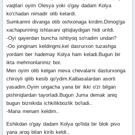
vaqtlari oyim Olesya yoki o'gay dadam Kolya
ko'chadan nimadir olib kelardi.
Sumkamni divanga otib oshxonaga kirdim.Dimog'ga
xachapurining ishtaxani qitiqlaydigan hidi urildi.
-Oyi qayerdan buncha ishtiyoq so'radim undan?
-Oo jonginam keldingmi,kel dasrurxon tuzashga
yordam ber hademay Kolya ham keladi.Bugun bir
ikta mehmonlarimiz bor.
Men oyim olib kelgan meva chevalarni dasturxonga
chiroyli qilib kesib qo'ydim.Kalbasalardan asorti
yasadim.Oyim ungacha yana bir ikki o'zi bilgan
pishiriqlardan tayorladi.Bugun Juma demak aniq
bugun biznikida ichkilikbozlik bo'ladi..
-Mana menam keldim..
Eshikdan o'gay dadam Kolya qo'lida bir blok pivo
yana aroq bilan kirib keldi..