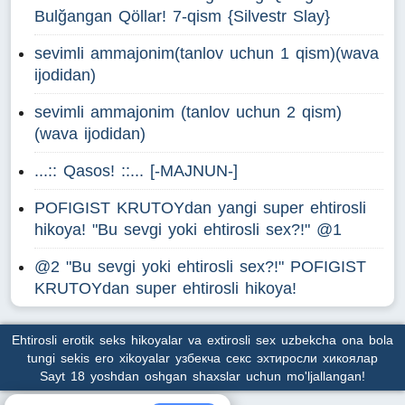
Bulğangan Qöllar! 7-qism {Silvestr Slay}
sevimli ammajonim(tanlov uchun 1 qism)(wava
ijodidan)
sevimli ammajonim (tanlov uchun 2 qism)
(wava ijodidan)
...:: Qasos! ::... [-MAJNUN-]
POFIGIST KRUTOYdan yangi super ehtirosli
hikoya! "Bu sevgi yoki ehtirosli sex?!" @1
@2 "Bu sevgi yoki ehtirosli sex?!" POFIGIST
KRUTOYdan super ehtirosli hikoya!
Ehtirosli erotik seks hikoyalar va extirosli sex uzbekcha ona bola
tungi sekis ero xikoyalar узбекча секс эхтиросли хикоялар
Sayt 18 yoshdan oshgan shaxslar uchun mo'ljallangan!