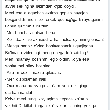
avval sekingina labimdan o'pib qo'ydi.
Meni esa allaqachon extiros qoplab hayajon
bosgandi.Birinchi bor erkak quchog'iga kirayotganim
uchun qaltirab turardim.
-Mm buncha asalsan Lena ..
-Kolll..balki kerakmasdira har holda oyimning erisan!
-Menga baribir o'zing hohlayabsanku qanjiqcha..
Bo'lmasa videoingi menga nega ko'rsatding.!
Men indamay boshimni egib oldim.Kolya esa
sohlarimni silay boshladi..
-Asalim xozir mazza qilasan..
-Men qizbolaman hali!
-Oxx mana bu syurpriz o'zim seni qizligingni
olarkanmanda!
Kolya meni tungi ko'ylagimni tepaga ko'tarib
yechdi.Dirkillab turgan ko'kraklarim uning yuziga