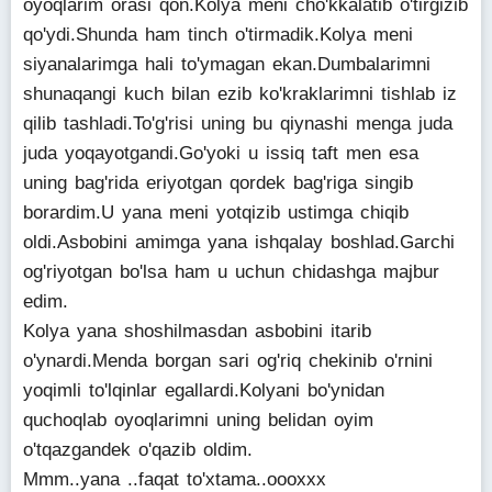
oyoqlarim orasi qon.Kolya meni cho'kkalatib o'tirgizib
qo'ydi.Shunda ham tinch o'tirmadik.Kolya meni
siyanalarimga hali to'ymagan ekan.Dumbalarimni
shunaqangi kuch bilan ezib ko'kraklarimni tishlab iz
qilib tashladi.To'g'risi uning bu qiynashi menga juda
juda yoqayotgandi.Go'yoki u issiq taft men esa
uning bag'rida eriyotgan qordek bag'riga singib
borardim.U yana meni yotqizib ustimga chiqib
oldi.Asbobini amimga yana ishqalay boshlad.Garchi
og'riyotgan bo'lsa ham u uchun chidashga majbur
edim.
Kolya yana shoshilmasdan asbobini itarib
o'ynardi.Menda borgan sari og'riq chekinib o'rnini
yoqimli to'lqinlar egallardi.Kolyani bo'ynidan
quchoqlab oyoqlarimni uning belidan oyim
o'tqazgandek o'qazib oldim.
Mmm..yana ..faqat to'xtama..oooxxx