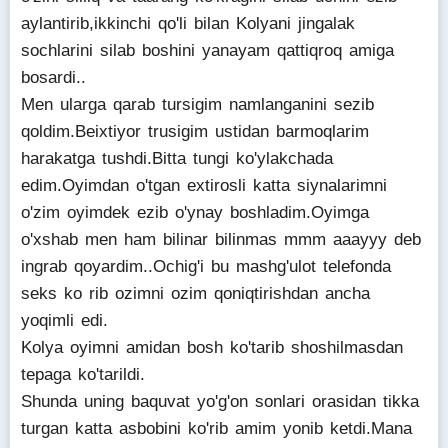
aylantirib,ikkinchi qo'li bilan Kolyani jingalak
sochlarini silab boshini yanayam qattiqroq amiga
bosardi..
Men ularga qarab tursigim namlanganini sezib
qoldim.Beixtiyor trusigim ustidan barmoqlarim
harakatga tushdi.Bitta tungi ko'ylakchada
edim.Oyimdan o'tgan extirosli katta siynalarimni
o'zim oyimdek ezib o'ynay boshladim.Oyimga
o'xshab men ham bilinar bilinmas mmm aaayyy deb
ingrab qoyardim..Ochig'i bu mashg'ulot telefonda
seks ko rib ozimni ozim qoniqtirishdan ancha
yoqimli edi.
Kolya oyimni amidan bosh ko'tarib shoshilmasdan
tepaga ko'tarildi.
Shunda uning baquvat yo'g'on sonlari orasidan tikka
turgan katta asbobini ko'rib amim yonib ketdi.Mana