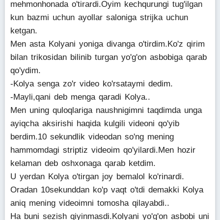
mehmonhonada o'tirardi.Oyim kechqurungi tug'ilgan
kun bazmi uchun ayollar saloniga strijka uchun
ketgan.
Men asta Kolyani yoniga divanga o'tirdim.Ko'z qirim
bilan trikosidan bilinib turgan yo'g'on asbobiga qarab
qo'ydim.
-Kolya senga zo'r video ko'rsataymi dedim.
-Mayli,qani deb menga qaradi Kolya..
Men uning quloqlariga naushnigimni taqdimda unga
ayiqcha aksirishi haqida kulgili videoni qo'yib
berdim.10 sekundlik videodan so'ng mening
hammomdagi striptiz videoim qo'yilardi.Men hozir
kelaman deb oshxonaga qarab ketdim.
U yerdan Kolya o'tirgan joy bemalol ko'rinardi.
Oradan 10sekunddan ko'p vaqt o'tdi demakki Kolya
aniq mening videoimni tomosha qilayabdi..
Ha buni sezish qiyinmasdi.Kolyani yo'g'on asbobi uni