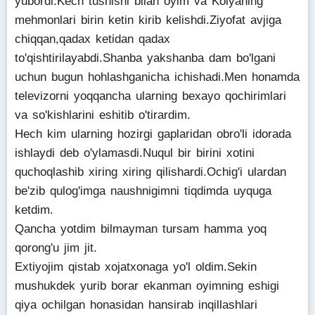
yubordi.Kech tushishi bilan oyim va Kolyaning
mehmonlari birin ketin kirib kelishdi.Ziyofat avjiga
chiqqan,qadax ketidan qadax
to'qishtirilayabdi.Shanba yakshanba dam bo'lgani
uchun bugun hohlashganicha ichishadi.Men honamda
televizorni yoqqancha ularning bexayo qochirimlari
va so'kishlarini eshitib o'tirardim.
Hech kim ularning hozirgi gaplaridan obro'li idorada
ishlaydi deb o'ylamasdi.Nuqul bir birini xotini
quchoqlashib xiring xiring qilishardi.Ochig'i ulardan
be'zib qulog'imga naushnigimni tiqdimda uyquga
ketdim.
Qancha yotdim bilmayman tursam hamma yoq
qorong'u jim jit.
Extiyojim qistab xojatxonaga yo'l oldim.Sekin
mushukdek yurib borar ekanman oyimning eshigi
qiya ochilgan honasidan hansirab inqillashlari