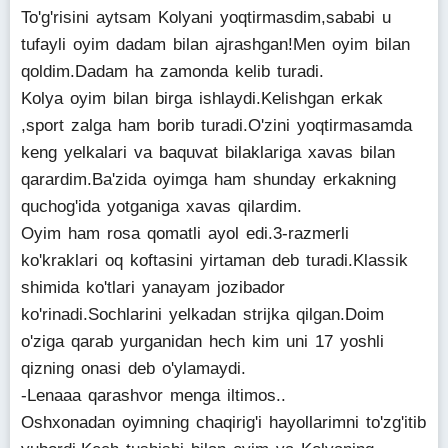
To'g'risini aytsam Kolyani yoqtirmasdim,sababi u
tufayli oyim dadam bilan ajrashgan!Men oyim bilan
qoldim.Dadam ha zamonda kelib turadi.
Kolya oyim bilan birga ishlaydi.Kelishgan erkak
,sport zalga ham borib turadi.O'zini yoqtirmasamda
keng yelkalari va baquvat bilaklariga xavas bilan
qarardim.Ba'zida oyimga ham shunday erkakning
quchog'ida yotganiga xavas qilardim.
Oyim ham rosa qomatli ayol edi.3-razmerli
ko'kraklari oq koftasini yirtaman deb turadi.Klassik
shimida ko'tlari yanayam jozibador
ko'rinadi.Sochlarini yelkadan strijka qilgan.Doim
o'ziga qarab yurganidan hech kim uni 17 yoshli
qizning onasi deb o'ylamaydi.
-Lenaaa qarashvor menga iltimos..
Oshxonadan oyimning chaqirig'i hayollarimni to'zg'itib