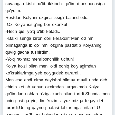
suyangan kishi bo'lib ikkinchi qo'limni peshonasiga
qo'ydim.
Rostdan Kolyani ozgina issig'i baland edi..
-Ox Kolya issig'ing bor ekanku!
-Hech qisi yo'q o'tib ketadi..
,-Balki senga biron dori kerakdir?Men o'zimni
bilmaganga ib qo'limni ozgina pastlatib Kolyaning
quvig'igacha tushirdim.
-Yo'q raxmat mehribonchilik uchun!
Kolya ko'zi bilan meni oldi ochiq ko'ylagimdan
ko'kraklarimga yeb qo'ygudek qarardi..
Men esa endi nima deyishni bilmay mayli unda deb
chiqib ketish uchun o'rnimdan turganimda Kolya
qo'limdan ushlab o'ziga kuch bilan tortdi.Shunda men
uning ustiga yiqildim.Yuzimiz yuzimizga tegay deb
turardi.Uning qaynoq nafasi lablarimga urilardi.U
baquvvat qo'llarini belimdan o'tkazib quchoqladi va