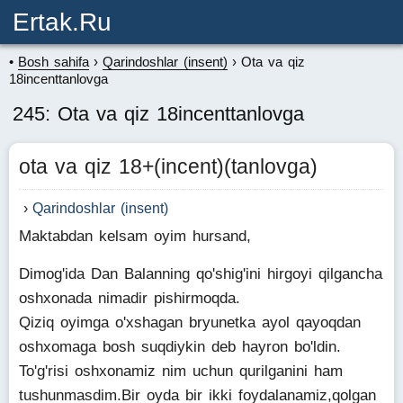
Ertak.ru
Bosh sahifa
Qarindoshlar (insent)
Ota va qiz
18incenttanlovga
245: Ota va qiz 18incenttanlovga
ota va qiz 18+(incent)(tanlovga)
Qarindoshlar (insent)
Maktabdan kelsam oyim hursand,
Dimog'ida Dan Balanning qo'shig'ini hirgoyi qilgancha
oshxonada nimadir pishirmoqda.
Qiziq oyimga o'xshagan bryunetka ayol qayoqdan
oshxomaga bosh suqdiykin deb hayron bo'ldin.
To'g'risi oshxonamiz nim uchun qurilganini ham
tushunmasdim.Bir oyda bir ikki foydalanamiz,qolgan