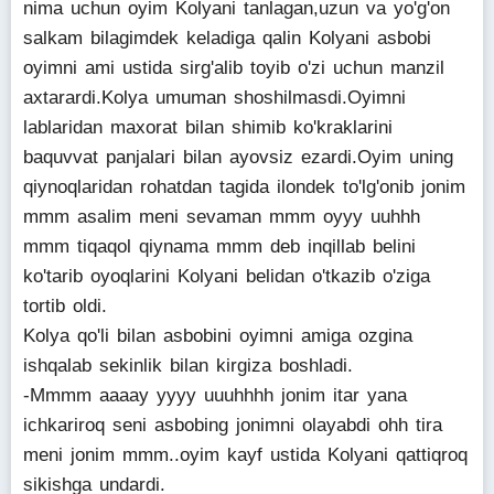
nima uchun oyim Kolyani tanlagan,uzun va yo'g'on
salkam bilagimdek keladiga qalin Kolyani asbobi
oyimni ami ustida sirg'alib toyib o'zi uchun manzil
axtarardi.Kolya umuman shoshilmasdi.Oyimni
lablaridan maxorat bilan shimib ko'kraklarini
baquvvat panjalari bilan ayovsiz ezardi.Oyim uning
qiynoqlaridan rohatdan tagida ilondek to'lg'onib jonim
mmm asalim meni sevaman mmm oyyy uuhhh
mmm tiqaqol qiynama mmm deb inqillab belini
ko'tarib oyoqlarini Kolyani belidan o'tkazib o'ziga
tortib oldi.
Kolya qo'li bilan asbobini oyimni amiga ozgina
ishqalab sekinlik bilan kirgiza boshladi.
-Mmmm aaaay yyyy uuuhhhh jonim itar yana
ichkariroq seni asbobing jonimni olayabdi ohh tira
meni jonim mmm..oyim kayf ustida Kolyani qattiqroq
sikishga undardi.