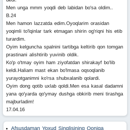
Men unga mmm yoqdi deb labidan bo'sa oldim..
B.24
Men hamon lazzatda edim.Oyoqlarim orasidan
yoqimli to'lqinlar tark etmagan shirin og'riqni his etib
turardim.
Oyim kelguncha spalnini tartibga keltirib qon tomgan
prastinani alishtirib yuvinib oldik.
Ko'p o'tmay oyim ham ziyofatdan shirakayf bo'lib
keldi.Haliam mast ekan bo'lmasa oqsoqlanib
yurayotganimni ko'rsa shubxalanib qolardi.
Oyim dong qotib uxlab qoldi.Men esa kasal dadamni
yana qo'yarda qo'ymay dushga obkirib meni tirashga
majburladim!
17.04.16
Afsusdaman Yoxud Singlisining Qoniga