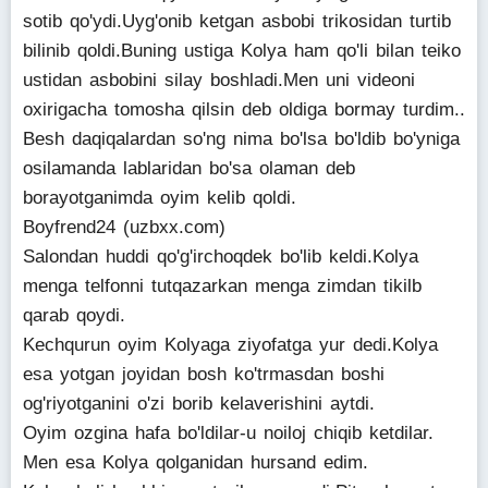
sotib qo'ydi.Uyg'onib ketgan asbobi trikosidan turtib
bilinib qoldi.Buning ustiga Kolya ham qo'li bilan teiko
ustidan asbobini silay boshladi.Men uni videoni
oxirigacha tomosha qilsin deb oldiga bormay turdim..
Besh daqiqalardan so'ng nima bo'lsa bo'ldib bo'yniga
osilamanda lablaridan bo'sa olaman deb
borayotganimda oyim kelib qoldi.
Boyfrend24 (uzbxx.com)
Salondan huddi qo'g'irchoqdek bo'lib keldi.Kolya
menga telfonni tutqazarkan menga zimdan tikilb
qarab qoydi.
Kechqurun oyim Kolyaga ziyofatga yur dedi.Kolya
esa yotgan joyidan bosh ko'trmasdan boshi
og'riyotganini o'zi borib kelaverishini aytdi.
Oyim ozgina hafa bo'ldilar-u noiloj chiqib ketdilar.
Men esa Kolya qolganidan hursand edim.