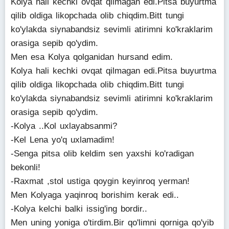
Kolya hali kechki ovqat qilmagan edi.Pitsa buyurtma
qilib oldiga likopchada olib chiqdim.Bitt tungi
ko'ylakda siynabandsiz sevimli atirimni ko'kraklarim
orasiga sepib qo'ydim.
Men esa Kolya qolganidan hursand edim.
Kolya hali kechki ovqat qilmagan edi.Pitsa buyurtma
qilib oldiga likopchada olib chiqdim.Bitt tungi
ko'ylakda siynabandsiz sevimli atirimni ko'kraklarim
orasiga sepib qo'ydim.
-Kolya ..Kol uxlayabsanmi?
-Kel Lena yo'q uxlamadim!
-Senga pitsa olib keldim sen yaxshi ko'radigan
bekonli!
-Raxmat ,stol ustiga qoygin keyinroq yerman!
Men Kolyaga yaqinroq borishim kerak edi..
-Kolya kelchi balki issig'ing bordir..
Men uning yoniga o'tirdim.Bir qo'limni qorniga qo'yib