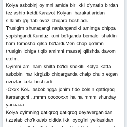
Kolya asbobinj oyimni amida bir ikki o'ynatib birdan
tezlashib ketdi.Karavot Kolyani harakatlaridan
silkinib g'ijirlab ovoz chiqara boshladi.
Trusigim shunaqangi nanlangandiki amimga chippa
yopishgandi.Kunduz kuni bo'lganda bemalol shaklini
ham tomosha qilsa bo'lardi.Men chap qo'limni
trusigin ichiga tiqib amimni massaj qilishda davom
etdim.
Oyimni ami ham shilta bo'ldi shekilli Kolya katta
asbobini har kirgizib chiqarganda chalp chulp etgan
ovozlar kela boshladi.
-Oxxx Kol.. asbobingga jonim fido bolsin qattiqroq
itarsangchi ..mmm oooooxxx ha ha mmm shunday
yanaaaa ..
Kolya oyimning qatiqroq qatiqroq deyaverganidan
tizzalab cho'kkalab oldida ikki oyog'ini yelkasidan