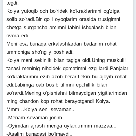
tegdi.
Kolya yutoqib och bo'ridek ko'kraklarimni og'ziga
solib so'radi.Bir qo'li oyoqlarim orasida trusigimni
chetga surgancha amimni labini ishqalash bilan
ovora edi..
Meni esa bunaqa erkalashlardan badanim rohat
ummoniga sho'ng'iy boshladi.
Kolya meni sekinlik bilan tagiga oldi.Uning muskulli
tanasi meninig niholdek qomatimni ezg'ilardi.Panjalari
ko'kraklarimni ezib azob berar.Lekin bu ajoyib rohat
edi.Labimga oab bosib tilimni epchillik bilan
so'rardi.Mening o'pishishni bilmaydigan yigitlarimdan
ming chandon kop rohat berayotgandi Kolya.
Mmm ..Kolya seni sevaman..
-Menam sevaman jonim..
-Oyimdan ajrash menga uylan..mmm mazzaa...
-Asalim bunaqasi bo'lmaydi..