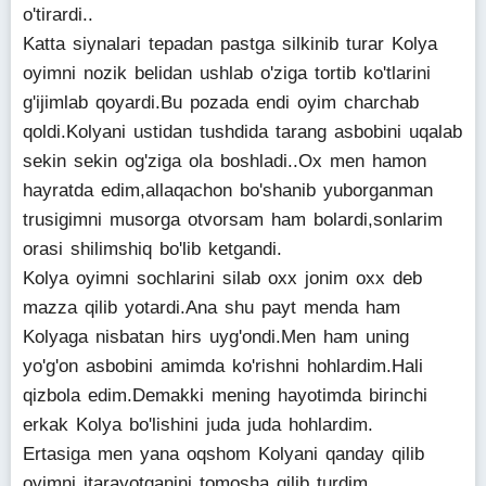
o'tirardi..
Katta siynalari tepadan pastga silkinib turar Kolya
oyimni nozik belidan ushlab o'ziga tortib ko'tlarini
g'ijimlab qoyardi.Bu pozada endi oyim charchab
qoldi.Kolyani ustidan tushdida tarang asbobini uqalab
sekin sekin og'ziga ola boshladi..Ox men hamon
hayratda edim,allaqachon bo'shanib yuborganman
trusigimni musorga otvorsam ham bolardi,sonlarim
orasi shilimshiq bo'lib ketgandi.
Kolya oyimni sochlarini silab oxx jonim oxx deb
mazza qilib yotardi.Ana shu payt menda ham
Kolyaga nisbatan hirs uyg'ondi.Men ham uning
yo'g'on asbobini amimda ko'rishni hohlardim.Hali
qizbola edim.Demakki mening hayotimda birinchi
erkak Kolya bo'lishini juda juda hohlardim.
Ertasiga men yana oqshom Kolyani qanday qilib
oyimni itarayotganini tomosha qilib turdim..