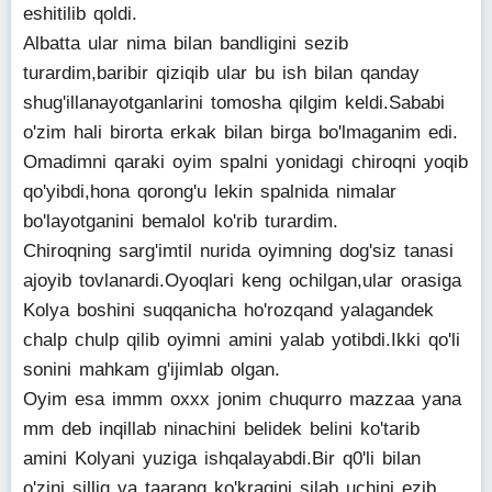
eshitilib qoldi.
Albatta ular nima bilan bandligini sezib
turardim,baribir qiziqib ular bu ish bilan qanday
shug'illanayotganlarini tomosha qilgim keldi.Sababi
o'zim hali birorta erkak bilan birga bo'lmaganim edi.
Omadimni qaraki oyim spalni yonidagi chiroqni yoqib
qo'yibdi,hona qorong'u lekin spalnida nimalar
bo'layotganini bemalol ko'rib turardim.
Chiroqning sarg'imtil nurida oyimning dog'siz tanasi
ajoyib tovlanardi.Oyoqlari keng ochilgan,ular orasiga
Kolya boshini suqqanicha ho'rozqand yalagandek
chalp chulp qilib oyimni amini yalab yotibdi.Ikki qo'li
sonini mahkam g'ijimlab olgan.
Oyim esa immm oxxx jonim chuqurro mazzaa yana
mm deb inqillab ninachini belidek belini ko'tarib
amini Kolyani yuziga ishqalayabdi.Bir q0'li bilan
o'zini silliq va taarang ko'kragini silab uchini ezib