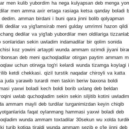
lar men kulib yubordim ha nega kulyapsan deb menga yo
dilar men amma axir ertaga rasiaga ketsa qanday boladi 
i dedim. amman birdani i buni qara jinni bolib qolyapman
lli dedilar va yig'lamsirab meni gulday umrimni hazon qildi
chang dedilar va yig'lab yubordilar men oldilariga tizzanla
ib sonlaridan sekin uwladim indamadilar bir qolim sonida
nchisi koz yowini artaypti wunda ammam ozimdi jiyani bir
ibonsan deb meni quchoqladilar otirgan paytim ammam m
oqlaw uchun otirwga tog'ri kelardi wunda tizamga koylagi i
rilib ketdi chekkasi. qizil turstik naqadar chiroyli va katta
ga juda yarawib turardi men taskin beriw baxona boldi
asi yaxwi boladi kech boldi borib uxlang deb beldan
roqini uwlab quchoqladim sekin sekin siljitib kotini uwladim
a ammam mayli deb turdilar turganimizdan keyin chiqib
yotganlarida faqat oylanmang hammasi yaxwi boladi deb
oqladim wunda ammam toxtadilar 30sekun wu xolda turdi
ki turib kotiga tiraldi wunda ammam sezib e o'le jinni deb