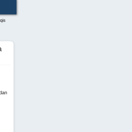
qis
a
mdan