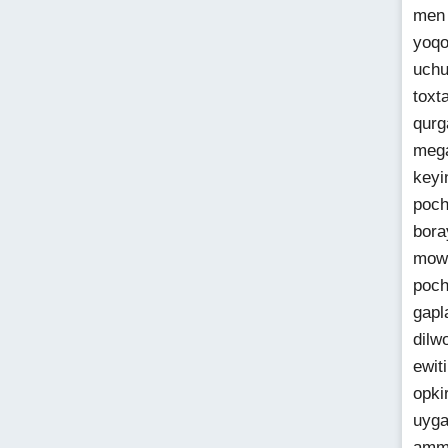
men
yoqo
uchu
toxt
qurg
mega
keyi
poch
bora
mowi
poch
gapl
dilw
ewit
opki
uyga
amm