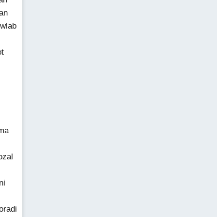
an
iwlab
t
 ma
ozal
ni
oradi