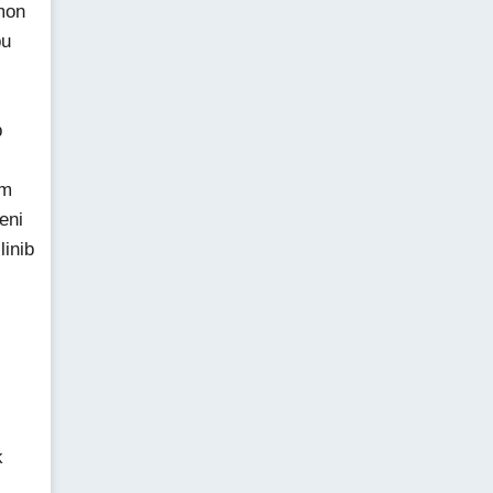
mon
bu
b
am
eni
linib
k