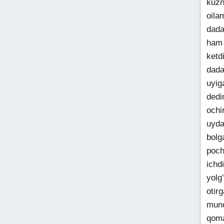
kuzn
oila
dada
ham 
ketd
dada
uyig
dedi
ochi
uyda
bolg
poch
ichd
yolg
otir
muno
qoma