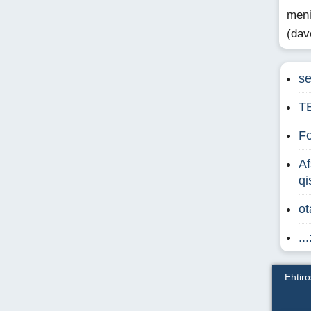
meni
(dav
se
TE
Fo
Af
qi
ot
..
Ehtir