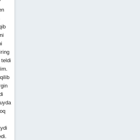
r
en
m
qib
ni
i
ring
teldi
dim.
ilib
gin
di
 uyda
roq
ydi
di.