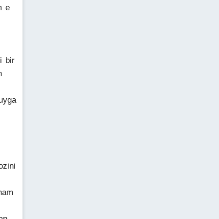
m e
 bir
n
 uyga
zini
cham
an