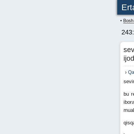
Ert
Bosh 
243
sev
ijo
Qa
sevi
bu r
ibora
mual
qisq