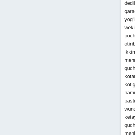
dedi
qara
yog'
weki
poch
otir
ikki
mehr
quch
kota
koti
hamm
past
wund
keta
quch
meni