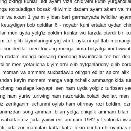
ing oxirigi kunlari edi ayam viza chiqiwini kutib yurgandila
mga toxtaladigan bosak 4kiwimiz dadam ayam akam va m
m va akam 1 yarim yildan beri germanyada iwlidilar aya
ketaydigan bob qoldilar 6 - noyabr kuni ertalab uydan chi
ilar men uyda yolg'iz qoldim kunlar wu tarzda otardi bir ku
m tel qilib kiyimlaringni yig'iwtirib uylarni quliflab momangn
a bor dedilar men toxtang menga nima bolyatganini tuwunti
m dadam menga borsang momang tuwuntiradi tez bor deb 
rdilar men yetarlicha kiyimlarni olib aytganlariday qilib bor
 moman va ammam suxbatlawib otirgan edilar salom alik q
andan keyin momam menga vaqtinchalik ammangnikida tur
chang rassiaga ketyapti sen ham uyda yolg'iz turibsan ye
ing ham yuriw turiwing ham nazoratda boladi dedilar. men
'iz zerikganim uchunmi oylab ham otirmay rozi boldim. oz
ganimzdan song ammam bilan yolga chiqdik ammam bilan
sabatlarimiz juda yaxwi edi ammam 1982 yil salonda iwla
ti juda zor mamalari katta katta lekin uncha chiroylimas e