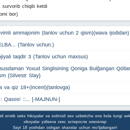
 survorib chiqib ketdi
omi bor)
vimli ammajonim (tanlov uchun 2 qism)(wava ijodidan)
LBA... (Tanlov uchun.)
jiyali taqdir 3 (Tanlov uchun maxsus)
susdaman Yoxud Singlisining Qoniga Bulğangan Qöllar
sm {Silvestr Slay}
a va qiz 18+(incent)(tanlovga)
.:: Qasos! ::... [-MAJNUN-]
osli erotik seks hikoyalar va extirosli sex uzbekcha ona bola tungi sek
xikoyalar узбекча секс эхтиросли хикоялар
Sayt 18 yoshdan oshgan shaxslar uchun mo'ljallangan!