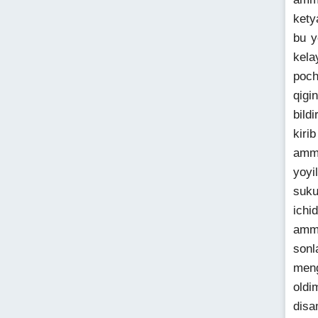
kety
bu y
kela
poch
qigi
bild
kiri
amma
yoyi
suku
ichi
amma
sonl
meng
oldi
disa