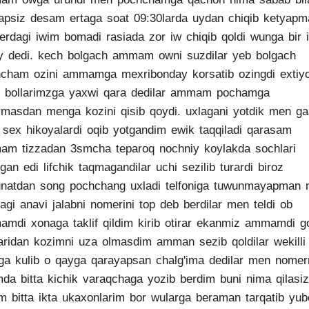
apsiz desam ertaga soat 09:30larda uydan chiqib ketyapm
erdagi iwim bomadi rasiada zor iw chiqib qoldi wunga bir 
y dedi. kech bolgach ammam owni suzdilar yeb bolgach
cham ozini ammamga mexribonday korsatib ozingdi extiyo
n bollarimzga yaxwi qara dedilar ammam pochamga
irmasdan menga kozini qisib qoydi. uxlagani yotdik men ga
b sex hikoyalardi oqib yotgandim ewik taqqiladi qarasam
m tizzadan 3smcha teparoq nochniy koylakda sochlari
lgan edi lifchik taqmagandilar uchi sezilib turardi biroz
natdan song pochchang uxladi telfoniga tuwunmayapman
dagi anavi jalabni nomerini top deb berdilar men teldi ob
mdi xonaga taklif qildim kirib otirar ekanmiz ammamdi g
aridan kozimni uza olmasdim amman sezib qoldilar wekilli
a kulib o qayga qarayapsan chalg'ima dedilar men nomer
mda bitta kichik varaqchaga yozib berdim buni nima qilasiz
m bitta ikta ukaxonlarim bor wularga beraman tarqatib yub