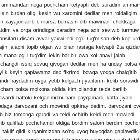
 ammamdan nega pochcham ketyapti deb soradim amma
lsin birdan oligi kesin wu xaromini dedilar men roldaligim
n xayajonlanib birnarsa bomasin dib mawinani chekkaga
atdim va orqa orindiqga qaradim nega axir seviwib turmuw
ansilaru disam avval yaxwi edi og'il tug'misan deb kop urdi
jin jalapni topib olgan wu bilan rasiaga ketyapti 2ta qizda
n mana og'il tug'dim lekin baribir owa xol anavi jalab
changdi issiq sovuq qivogan dedilar men ha unday bolsa
ylik keyin gaplawamz deb fikrimdi bowqa yoqqa chalg'itib
ndi haydadim uyga yetib kelgach jiyanlarim kelib sorawdi
cham bolsa molxona oldida kim bilandur telda berilib
awardi hattoki kelganimizni ham payqamadi. katta jiyani
odaga darvozani och mowindi opkiray dedim. darvozani ovo
ib biz tomonga qaradi va teldi ochirib keldi men mowindi
rib quliflab pochchamdi oldiga bordim salom berdim poch
 taklif qildi kirganimizdan so'ng uyoq buyoqdan gaplawdik.
am owga urundi men pochchamga qachon nima sabab bil