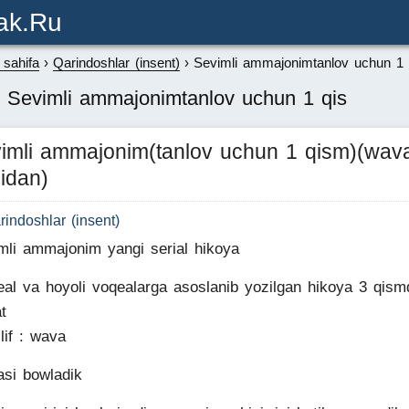
ak.ru
sahifa
Qarindoshlar (insent)
Sevimli ammajonimtanlov uchun 1 
: Sevimli ammajonimtanlov uchun 1 qis
imli ammajonim(tanlov uchun 1 qism)(wav
didan)
rindoshlar (insent)
mli ammajonim yangi serial hikoya
eal va hoyoli voqealarga asoslanib yozilgan hikoya 3 qis
t
lif : wava
asi bowladik