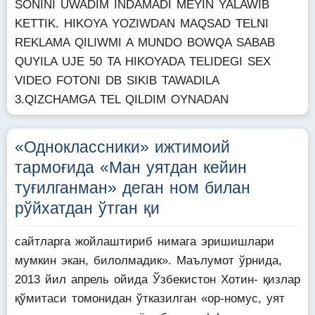
SONINI UWADIM INDAMADI MEYIN YALAWIB
KETTIK. HIKOYA YOZIWDAN MAQSAD TELNI
REKLAMA QILIWMI A MUNDO BOWQA SABAB
QUYILA UJE 50 TA HIKOYADA TELIDEGI SEX
VIDEO FOTONI DB SIKIB TAWADILA
3.QIZCHAMGA TEL QILDIM OYNADAN
«Одноклассники» ижтимоий
тармоғида «Ман уятдан кейин
туғилганман» деган ном билан
рўйхатдан ўтган қи
сайтларга жойлаштириб нимага эришишлари
мумкин экан, билолмадик». Маълумот ўрнида,
2013 йил апрель ойида Ўзбекистон Хотин- қизлар
қўмитаси томонидан ўтказилган «ор-номус, уят