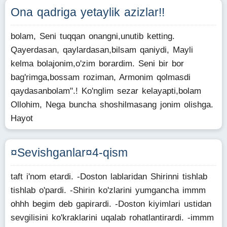
Ona qadriga yetaylik azizlar!!
bolam, Seni tuqqan onangni,unutib ketting.
Qayerdasan, qaylardasan,bilsam qaniydi, Mayli
kelma bolajonim,o'zim borardim. Seni bir bor
bag'rimga,bossam roziman, Armonim qolmasdi
qaydasanbolam".! Ko'nglim sezar kelayapti,bolam
Ollohim, Nega buncha shoshilmasang jonim olishga.
Hayot
¤Sevishganlar¤4-qism
taft i'nom etardi. -Doston lablaridan Shirinni tishlab
tishlab o'pardi. -Shirin ko'zlarini yumgancha immm
ohhh begim deb gapirardi. -Doston kiyimlari ustidan
sevgilisini ko'kraklarini uqalab rohatlantirardi. -immm