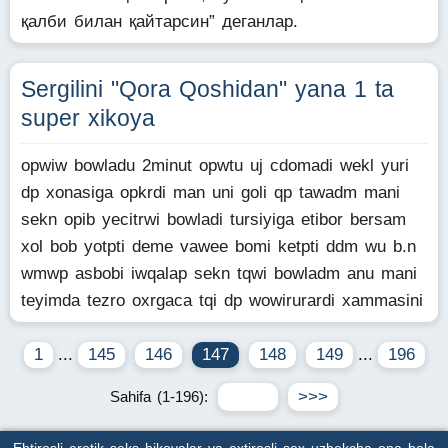
қалби билан қайтарсин” деганлар.
Sergilini "Qora Qoshidan" yana 1 ta
super xikoya
opwiw bowladu 2minut opwtu uj cdomadi wekl yuri
dp xonasiga opkrdi man uni goli qp tawadm mani
sekn opib yecitrwi bowladi tursiyiga etibor bersam
xol bob yotpti deme vawee bomi ketpti ddm wu b.n
wmwp asbobi iwqalap sekn tqwi bowladm anu mani
teyimda tezro oxrgaca tqi dp wowirurardi xammasini
1
...
145
146
147
148
149
...
196
Sahifa (1-196):