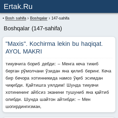
Ertak.ru
Bosh sahifa
Boshqalar
147-sahifa
Boshqalar (147-sahifa)
"Maxis". Kochirma lekin bu haqiqat.
AYOL MAKRI
тикувчига бориб дебди: – Менга кеча тикиб
берган рўмолчани ўзидан яна қилиб беринг. Кеча
бир бечора хотинникида намоз ўқиб эсимдан
чиқибди. Қайтишга уялдим! Шунда тикувчи
хотинининг айбсиз эканини тушуниб яна қайтиб
олибди. Шунда шайтон айтибди: – Мен
шогирдингизман,