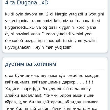
4 ta Dugona...xD
kuldi öyin davom etti 2 ci Nargiz yutqizdi u wörtigini
yecvotganida xammamizi közimiz uni qanaqa tursi
kiyganidedi...xD va oq tursi kiyganini kördi yana
öyini bowladi yana Durdon yutqizdi wmini yecti
ööxxxööö bezgaltirga mos qib tursiniyam yawilini
kiyvoganakan. Keyin man yuqizdim
дустим ва хотиним
огох бўлишимиз, шунчаки кўз юмиб кетмасдан
қайтишимиз, қайтаришимиз даркор . . . ! ! !
Хадиси шарифда Росулуллох (соллаллоху
алайхи васаллам): "Кимки бирон ёмон ишни
кўрса, қўли билан қайтарсин, қўлидан келмаса
тили билан қайтарсин, буни хам қила олмаса