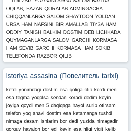
.. TINIMSIZ YOZGANLARGA SALOM BAZIDA
OQLAB, BAZAN QORALAB ADMINGACHA
CHIQQANLARGA SALOM SHAYTOON YOLDAN
URSA HAM NAFSINI BIR AMALLAB TIYSA HAM
ODDIY TANISH BALKIM DOSTIM DEB LICHKADA
QUYMAGANLARGA SALOM GARCHI KORMASA
HAM SEVIB GARCHI KORMASA HAM SOKIB
TELEFONDA RAZBOR QILIB
istoriya assasina (Повелитель tarixi)
ketdi yonimdagi dostim esa qoliga olib kordi men
esa tegma yoqolsa sendan koradi dedim keyin
joyiga qoydi men 5 daqiqaga hayol surib otirsam
telefon yoq anavi dostim esa ketamanga tushdi
nimaga desam ishlarim bor dedi yuzida nimagadir
qorquv hayajon bor edi keyin esa hligi yigit kelib