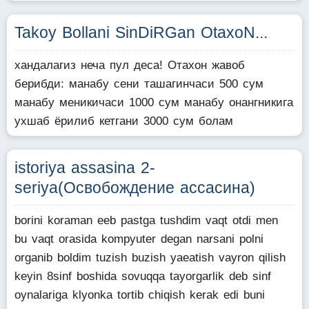
Takoy Bollani SinDiRGan OtaxoN...
хандалагиз неча пул деса! Отахон жавоб
берибди: манабу сени ташагинчаси 500 сум
манабу меникичаси 1000 сум манабу онангникига
ухшаб ёрилиб кетгани 3000 сум болам
istoriya assasina 2-
seriya(Освобождение ассасина)
borini koraman eeb pastga tushdim vaqt otdi men
bu vaqt orasida kompyuter degan narsani polni
organib boldim tuzish buzish yaeatish vayron qilish
keyin 8sinf boshida sovuqqa tayorgarlik deb sinf
oynalariga klyonka tortib chiqish kerak edi buni