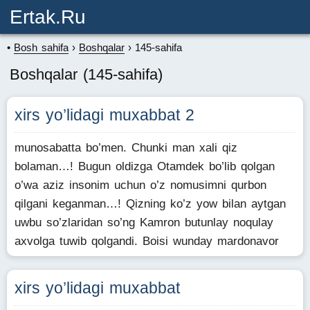
Ertak.ru
Bosh sahifa
Boshqalar
145-sahifa
Boshqalar (145-sahifa)
xirs yo’lidagi muxabbat 2
munosabatta bo’men. Chunki man xali qiz
bolaman…! Bugun oldizga Otamdek bo’lib qolgan
o’wa aziz insonim uchun o’z nomusimni qurbon
qilgani keganman…! Qizning ko’z yow bilan aytgan
uwbu so’zlaridan so’ng Kamron butunlay noqulay
axvolga tuwib qolgandi. Boisi wunday mardonavor
xirs yo’lidagi muxabbat