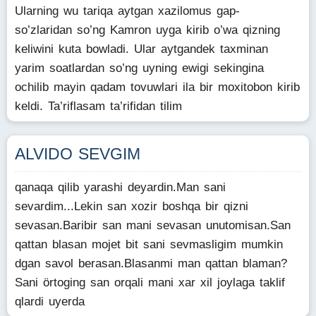
Ularning wu tariqa aytgan xazilomus gap-
so’zlaridan so’ng Kamron uyga kirib o’wa qizning
keliwini kuta bowladi. Ular aytgandek taxminan
yarim soatlardan so’ng uyning ewigi sekingina
ochilib mayin qadam tovuwlari ila bir moxitobon kirib
keldi. Ta’riflasam ta’rifidan tilim
ALVIDO SEVGIM
qanaqa qilib yarashi deyardin.Man sani
sevardim...Lekin san xozir boshqa bir qizni
sevasan.Baribir san mani sevasan unutomisan.San
qattan blasan mojet bit sani sevmasligim mumkin
dgan savol berasan.Blasanmi man qattan blaman?
Sani örtoging san orqali mani xar xil joylaga taklif
qlardi uyerda