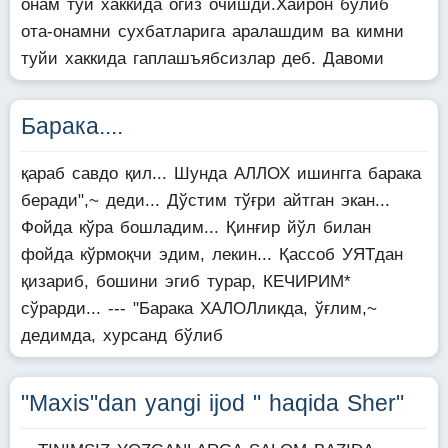
онам туй хаккида огиз очишди.Хайрон булиб
ота-онамни сухбатларига аралашдим ва кимни
туйи хаккида гаплашъябсизлар деб. Давоми
Барака....
қараб савдо қил... Шунда АЛЛОХ ишингга барака
беради",~ деди... Дўстим тўғри айтган экан...
Фойда кўра бошладим... Қинғир йўл билан
фойда кўрмоқчи эдим, лекин... Қассоб УЯТдан
қизариб, бошини эгиб турар, КЕЧИРИМ*
сўрарди... --- "Барака ХАЛОЛликда, ўғлим,~
дедимда, хурсанд бўлиб
"Maxis"dan yangi ijod " haqida Sher"