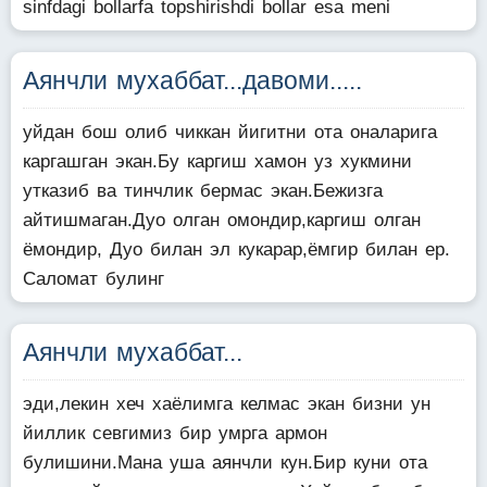
sinfdagi bollarfa topshirishdi bollar esa meni
Аянчли мухаббат...давоми.....
уйдан бош олиб чиккан йигитни ота оналарига
каргашган экан.Бу каргиш хамон уз хукмини
утказиб ва тинчлик бермас экан.Бежизга
айтишмаган.Дуо олган омондир,каргиш олган
ёмондир, Дуо билан эл кукарар,ёмгир билан ер.
Саломат булинг
Аянчли мухаббат...
эди,лекин хеч хаёлимга келмас экан бизни ун
йиллик севгимиз бир умрга армон
булишини.Мана уша аянчли кун.Бир куни ота