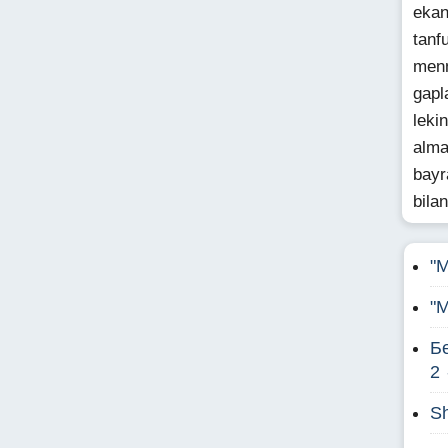
ekan
tanf
menm
gapl
leki
alma
bayr
bilan
"M
"M
Б
2
S