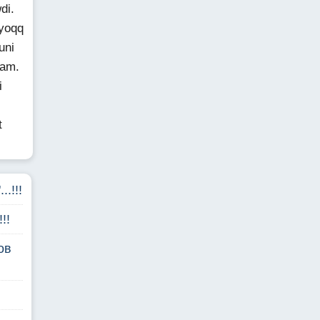
di.
"yoqq
uni
ham.
i
t
..!!!
!!
ов