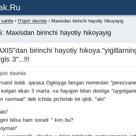
ak.ru
sahifa
O‘qish davrida
Maxisdan birinchi hayotiy hikoyayig
: Maxisdan birinchi hayotiy hikoyayig
XIS"dan birinchi hayotiy hikoya."yigitlarnin
gis 3"...!!!
qish davrida
ursand boldi. qarasa Ogiloyga bergan nomerdan "perezvane
kelgan ekan 3 marta. va hayajon bilan dostiga "uygotgani
n raxmaat" deb ichida pichirlab tel qildi. "alo"
alo"
igini bilsa ham soradi " kim bu?
loyman"