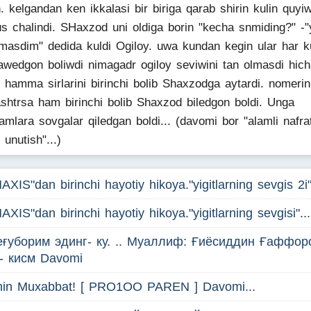
. kelgandan ken ikkalasi bir biriga qarab shirin kulin quyiw
us chalindi. SHaxzod uni oldiga borin "kecha snmiding?" -
asdim" dedida kuldi Ogiloy. uwa kundan kegin ular har k
awedgon boliwdi nimagadr ogiloy seviwini tan olmasdi hic
n hamma sirlarini birinchi bolib Shaxzodga aytardi. nomerin
shtrsa ham birinchi bolib Shaxzod biledgon boldi. Unga
amlara sovgalar qiledgan boldi... (davomi bor "alamli nafra
 unutish"...)
AXIS"dan birinchi hayotiy hikoya."yigitlarning sevgis 2i".
AXIS"dan birinchi hayotiy hikoya."yigitlarning sevgisi"...!
еғуборим эдинг- ку. .. Муаллиф: Ғиёсиддин Ғаффор
 - кисм Davomi
hin Muxabbat! [ PRO1OO PAREN ] Davomi...