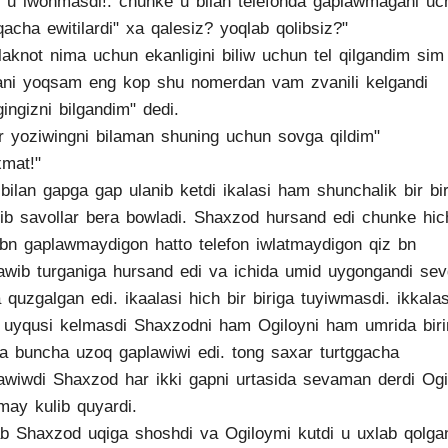
n u iwonmasdi!. chunke u bilan telefonda gaplawmagani uc
acha ewitilardi" xa qalesiz? yoqlab qolibsiz?"
laknot nima uchun ekanligini biliw uchun tel qilgandim sim
ani yoqsam eng kop shu nomerdan vam zvanili kelgandi
igingizni bilgandim" dedi.
r yoziwingni bilaman shuning uchun sovga qildim"
xmat!"
bilan gapga gap ulanib ketdi ikalasi ham shunchalik bir bir
qib savollar bera bowladi. Shaxzod hursand edi chunke hic
bn gaplawmaydigon hatto telefon iwlatmaydigon qiz bn
awib turganiga hursand edi va ichida umid uygongandi sev
 quzgalgan edi. ikaalasi hich bir biriga tuyiwmasdi. ikkalas
uyqusi kelmasdi Shaxzodni ham Ogiloyni ham umrida biri
a buncha uzoq gaplawiwi edi. tong saxar turtggacha
awiwdi Shaxzod har ikki gapni urtasida sevaman derdi Ogi
may kulib quyardi.
ab Shaxzod uqiga shoshdi va Ogiloymi kutdi u uxlab qolga