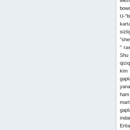
leki
bowq
U-"b
kart
sizl
"she
" ra
Shu 
qizi
kim 
gapl
yana
ham 
mart
gapl
inda
Ertl