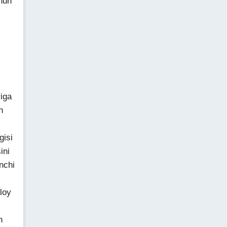
hun
iga
h
gisi
ini
nchi
loy
n