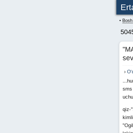
Ert
Bosh 
5045
"MA
sev
O‘
...h
sms 
uchu
qiz-"
kiml
"Ogi