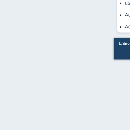
u
Ad
A
Ehtir