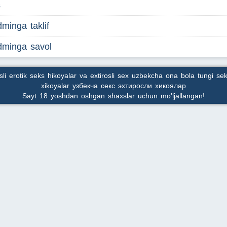
s
minga taklif
dminga savol
osli erotik seks hikoyalar va extirosli sex uzbekcha ona bola tungi sek
xikoyalar узбекча секс эхтиросли хикоялар
Sayt 18 yoshdan oshgan shaxslar uchun mo'ljallangan!