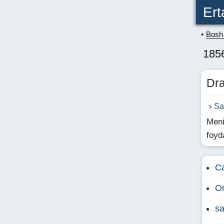
Ert
Bosh 
1856
Dra
Sa
Meni
foyd
С
О
sa