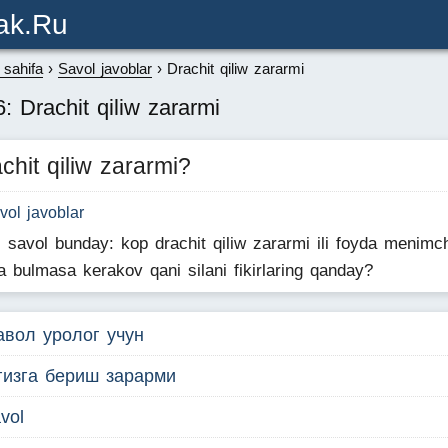
ak.ru
sahifa
Savol javoblar
Drachit qiliw zararmi
: Drachit qiliw zararmi
chit qiliw zararmi?
vol javoblar
 savol bunday: kop drachit qiliw zararmi ili foyda menimc
a bulmasa kerakov qani silani fikirlaring qanday?
авол уролог учун
гизга бериш зарарми
vol