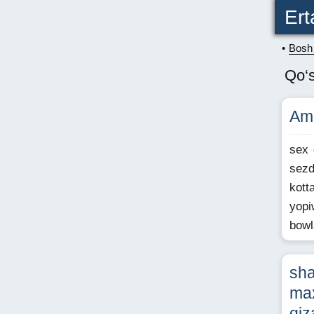
Ert
Bosh 
Qo‘s
Ama
sex 
sezd
kott
yopi
bowl
sha
ma
qiz