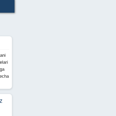
ani
lari
nga
yecha
z