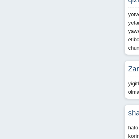
yotv
yeta
yawa
etib
chun
Za
yigi
olma
sha
hato
kori