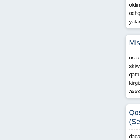
oldi
ochg
yala
Mis
oras
skiw
qatt
kirg
axxx
Qos
(Se
dada