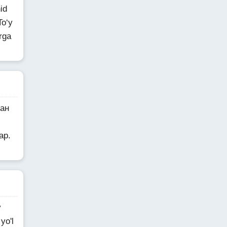
id
To‘y
rga
ган
ар.
y
yo'l