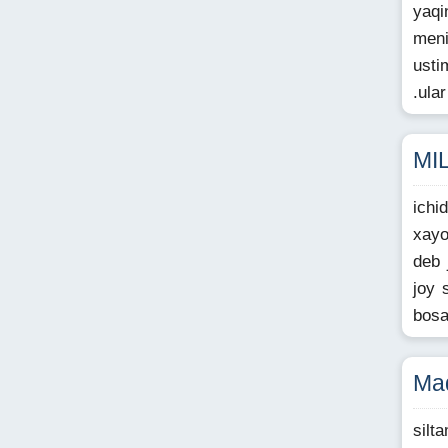
yaqi
meni
usti
.ula
MI
ichi
xayo
deb 
joy 
bosa
Maq
silt