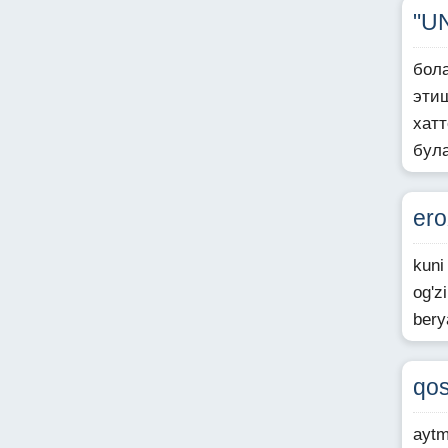
"UN
бола
этиш
хат
була
er
kuni 
og'z
ber
qos
aytm