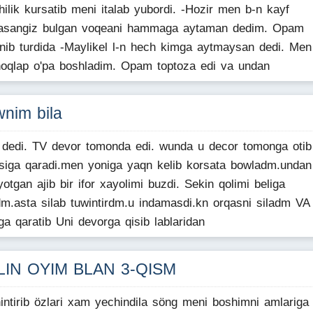
hilik kursatib meni italab yubordi. -Hozir men b-n kayf
asangiz bulgan voqeani hammaga aytaman dedim. Opam
anib turdida -Maylikel l-n hech kimga aytmaysan dedi. Men
oqlap o'pa boshladim. Opam toptoza edi va undan
nim bila
 dedi. TV devor tomonda edi. wunda u decor tomonga otib 
siga qaradi.men yoniga yaqn kelib korsata bowladm.undan
yotgan ajib bir ifor xayolimi buzdi. Sekin qolimi beliga
m.asta silab tuwintirdm.u indamasdi.kn orqasni siladm VA
a qaratib Uni devorga qisib lablaridan
LIN OYIM BLAN 3-QISM
intirib özlari xam yechindila söng meni boshimni amlariga