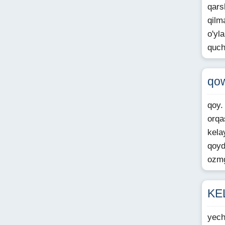
qars
qilm
o'yl
quch
qow
qoy.
orqa
kela
qoyd
ozmg
KE
yech