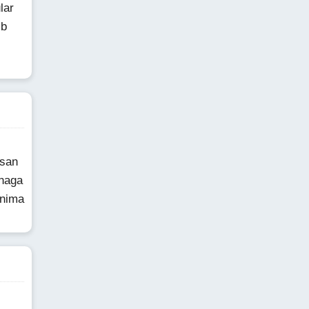
lar
ib
psan
onaga
 nima