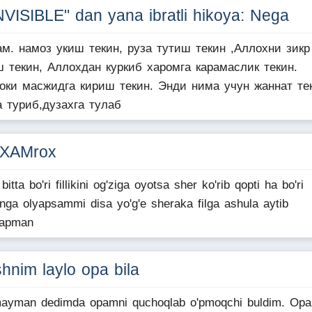
VISIBLE" dan yana ibratli hikoya: Nega
м. намоз укиш текин, руза тутиш текин ,Аллохни зикр
 текин, Аллохдан куркиб харомга карамаслик текин.
токи масжидга кириш текин. Энди нима учун жаннат те
 туриб,дузахга тулаб
oXAMrox
bitta bo'ri fillikini og'ziga oyotsa sher ko'rib qopti ha bo'ri
inga olyapsammi disa yo'g'e sheraka filga ashula aytib
yapman
hnim laylo opa bila
ayman dedimda opamni quchoqlab o'pmoqchi buldim. Op