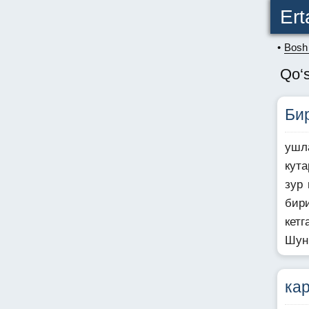
Ert
Bosh 
Qo‘s
Би
ушл
кут
зур
бир
кетг
Шун
ка