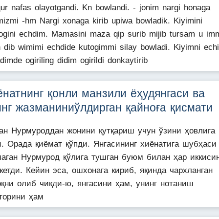
ur nafas olayotgandi. Kn bowlandi. - jonim nargi honaga
mizmi -hm Nargi xonaga kirib upiwa bowladik. Kiyimini
gini echdim. Mamasini maza qip surib mijib tursam u i
 dib wimimi echdide kutogimmi silay bowladi. Kiyimni ech
dimde ogiriling didim ogirildi donkaytirib
ёнатнинг қонли манзили ёҳудянгаси ва
инг жазманиниўлдирган қайноға қисмати
ган Нурмуроддан жонини қутқариш учун ўзини ҳовлига
и. Орада қиёмат қўпди. Янгасининг хиёнатига шубҳаси
маган Нурмурод қўлига тушган буюм билан ҳар иккиси
кетди. Кейин эса, ошхонага кириб, яқинда чархланган
оқни олиб чиқди-ю, янгасини ҳам, унинг нотаниш
торини ҳам