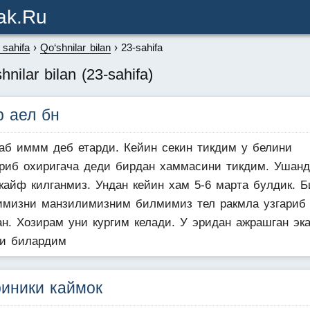
ak.ru
sahifa
Qo‘shnilar bilan
23-sahifa
hnilar bilan (23-sahifa)
р аел бн
аб иммм деб етарди. Кейин секин тикдим у белини
ариб охиригача деди бирдан хаммасини тикдим. Ушанд
 кайф килганмиз. Ундан кейин хам 5-6 марта булдик. Б
имизни манзилимизним билмимиз тел ракмла узгариб
ан. Хозирам уни кургим келади. У эридан ажрашган эка
и билардим
риники каймок