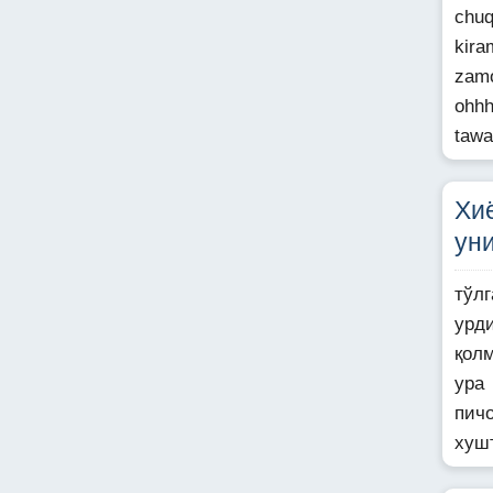
chuq
kira
zamo
ohhh
tawa
Хи
ун
тўл
урд
қол
ура 
пич
хуш