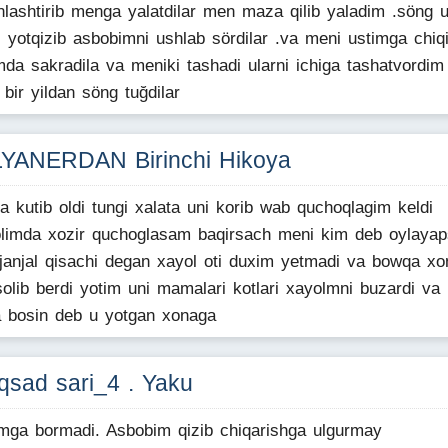
nlashtirib menga yalatdilar men maza qilib yaladim .söng u
 yotqizib asbobimni ushlab sördilar .va meni ustimga chiq
mda sakradila va meniki tashadi ularni ichiga tashatvordim
r bir yildan söng tuğdilar
LYANERDAN Birinchi Hikoya
da kutib oldi tungi xalata uni korib wab quchoqlagim keldi
limda xozir quchoglasam baqirsach meni kim deb oylaya
janjal qisachi degan xayol oti duxim yetmadi va bowqa x
solib berdi yotim uni mamalari kotlari xayolmni buzardi va
 bosin deb u yotgan xonaga
sad sari_4 . Yaku
amga bormadi. Asbobim qizib chiqarishga ulgurmay