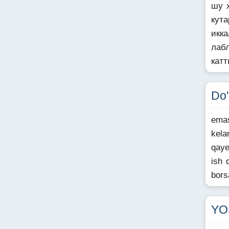
шу 
кут
икк
лаб
катт
Do'
emas
kela
qaye
ish 
bors
YO