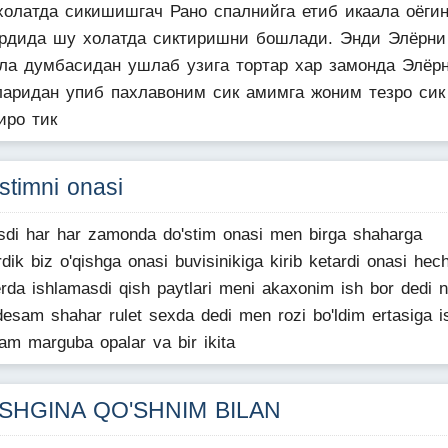
холатда сикишишгач Рано спалнийга етиб икаала оёги
ардида шу холатда сиктиришни бошлади. Энди Элёрни
ала думбасидан ушлаб узига тортар хар замонда Элёр
ларидан упиб пахлавоним сик амимга жоним тезро сик
иро тик
stimni onasi
di har har zamonda do'stim onasi men birga shaharga
rdik biz o'qishga onasi buvisinikiga kirib ketardi onasi hec
rda ishlamasdi qish paytlari meni akaxonim ish bor dedi 
desam shahar rulet sexda dedi men rozi bo'ldim ertasiga i
am marguba opalar va bir ikita
SHGINA QO'SHNIM BILAN