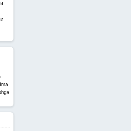
ни
ни
h
nima
shga