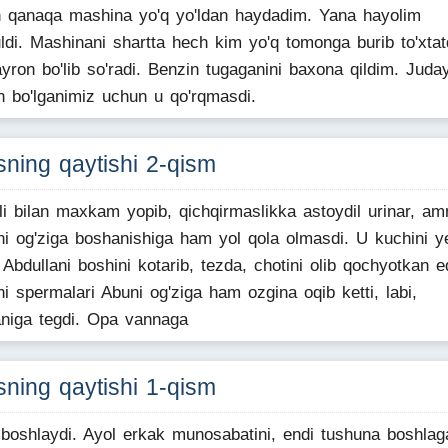
 qanaqa mashina yo'q yo'ldan haydadim. Yana hayolim
ldi. Mashinani shartta hech kim yo'q tomonga burib to'xtat
yron bo'lib so'radi. Benzin tugaganini baxona qildim. Jud
n bo'lganimiz uchun u qo'rqmasdi.
sning qaytishi 2-qism
li bilan maxkam yopib, qichqirmaslikka astoydil urinar, a
ni og'ziga boshanishiga ham yol qola olmasdi. U kuchini ye
 Abdullani boshini kotarib, tezda, chotini olib qochyotkan e
i spermalari Abuni og'ziga ham ozgina oqib ketti, labi,
niga tegdi. Opa vannaga
sning qaytishi 1-qism
 boshlaydi. Ayol erkak munosabatini, endi tushuna boshlag