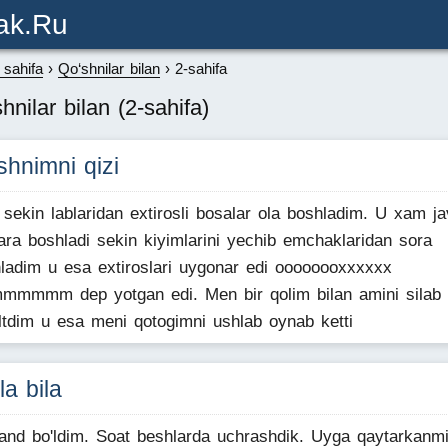
ak.ru
sahifa
Qo‘shnilar bilan
2-sahifa
hnilar bilan (2-sahifa)
hnimni qizi
sekin lablaridan extirosli bosalar ola boshladim. U xam j
ara boshladi sekin kiyimlarini yechib emchaklaridan sora
ladim u esa extiroslari uygonar edi oooooooxxxxxx
iimmmmmm dep yotgan edi. Men bir qolim bilan amini silab
ltdim u esa meni qotogimni ushlab oynab ketti
la bila
and bo'ldim. Soat beshlarda uchrashdik. Uyga qaytarkanmi