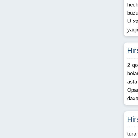
hech
buzu
U xa
yaqi
Hir
2 qo
bola
asta
Opan
daxa
Hir
tura