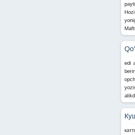
payt
Hozi
yoni
Maft
Qo
edi 
beri
opch
yozi
alik
Ку
кат