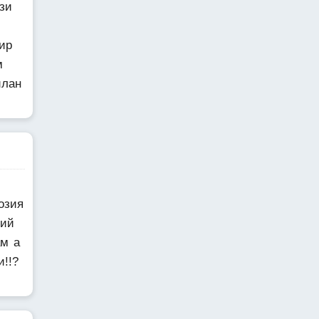
зи
м
ир
м
илан
озия
сий
ам а
!!?