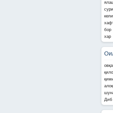
яла
сур
кел
хаф
бор
хар
Ои
овқ
қил
қим
алоқ
шун
Диб