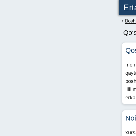
Ert
Bosh 
Qo‘s
Qos
men 
qayt
bosh
iiii
erka
Noi
xurs