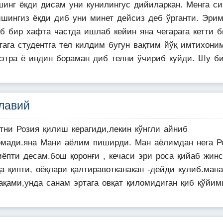
шинг ёкди дисам уни кунилингус дийиларкан. Менга си
ишингиз ёқди диб уни минет дейсиз деб ўрганти. Эри
иб бир хафта частда ишлаб кейин яна чегарага кетти б
тага студентга тел килдим бугун вақтим йўқ имтихони
 этра ё индин бораман диб телни ўчириб куйди. Шу б
лавий
атни Розия қилиш керагиди,лекин кўнгли айниб
омади.яна Мани аёлим пиширди. Ман аёлимдан нега Р
иёпти десам.бош қоронғи , кечаси эри роса қийаб жин
а қипти, оёқлари қалтиравотканакан -дейди кулиб.ман
ақами,унда санам эртага овқат қиломидиган қиб қўйими