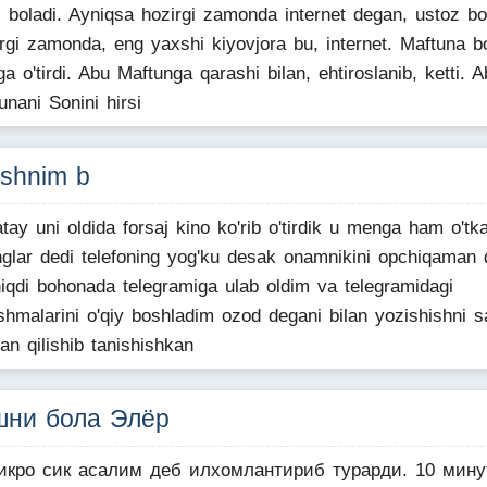
i boladi. Ayniqsa hozirgi zamonda internet degan, ustoz bo
rgi zamonda, eng yaxshi kiyovjora bu, internet. Maftuna bo
ga o'tirdi. Abu Maftunga qarashi bilan, ehtiroslanib, ketti. 
unani Sonini hirsi
'shnim b
atay uni oldida forsaj kino ko'rib o'tirdik u menga ham o'tk
nglar dedi telefoning yog'ku desak onamnikini opchiqaman 
iqdi bohonada telegramiga ulab oldim va telegramidagi
shmalarini o'qiy boshladim ozod degani bilan yozishishni 
dan qilishib tanishishkan
шни бола Элёр
тикро сик асалим деб илхомлантириб турарди. 10 мину