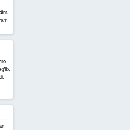
dim.
ayam
mmo
g'ib,
di.
an