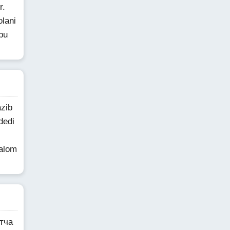
r.
lani
Abu
azib
dedi
salom
тча